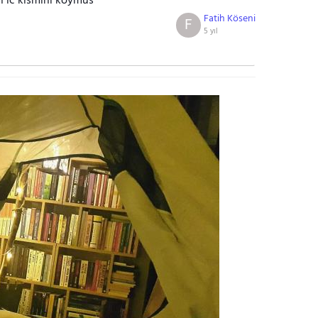
in ic kismini koymus
Fatih Köseni
F
5 yıl