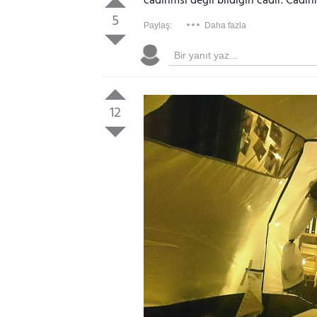
cadirimsi degil bildigin cadir. Cadir
5
Paylaş:
Daha fazla
12