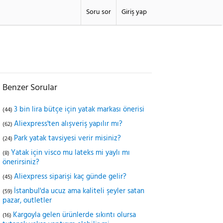
Soru sor
Giriş yap
Benzer Sorular
3 bin lira bütçe için yatak markası önerisi
(44)
Aliexpress'ten alışveriş yapılır mı?
(62)
Park yatak tavsiyesi verir misiniz?
(24)
Yatak için visco mu lateks mi yaylı mı
(8)
önerirsiniz?
Aliexpress siparişi kaç günde gelir?
(45)
İstanbul'da ucuz ama kaliteli şeyler satan
(59)
pazar, outletler
Kargoyla gelen ürünlerde sıkıntı olursa
(16)