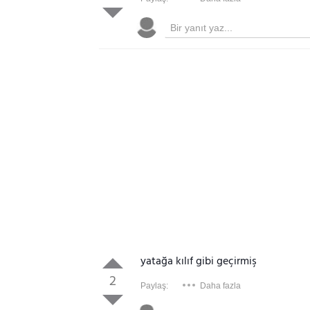
yatağa kılıf gibi geçirmiş
2
Paylaş:
Daha fazla