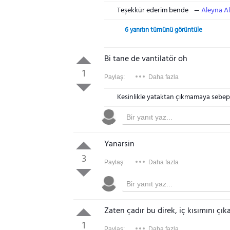
Teşekkür ederim bende
Aleyna Al
6 yanıtın tümünü görüntüle
Bi tane de vantilatör oh
1
Paylaş:
Daha fazla
Kesinlikle yataktan çıkmamaya sebep
Yanarsin
3
Paylaş:
Daha fazla
Zaten çadır bu direk, iç kısımını çı
1
Paylaş:
Daha fazla