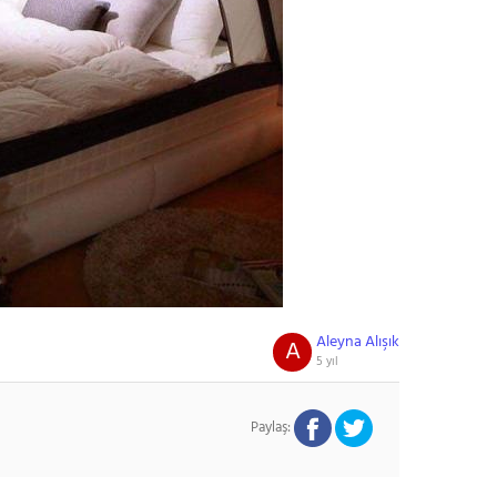
Aleyna Alışık
A
5 yıl
Paylaş: