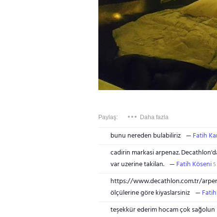
Paylaş:
Daha fazla
bunu nereden bulabiliriz
Fatih Ka
cadirin markasi arpenaz. Decathlon'da s
var uzerine takilan.
Fatih Köseni
5 
https://www.decathlon.com.tr/arpe
ölçülerine göre kiyaslarsiniz
Fatih
teşekkür ederim hocam çok sağolun