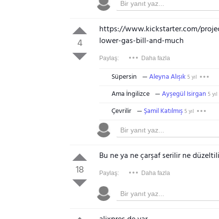
https://www.kickstarter.com/proj
lower-gas-bill-and-much
4
Paylaş:
Daha fazla
Süpersin
Aleyna Alışık
5 yıl
Ama İngilizce
Ayşegül Isirgan
5 yıl
Çevrilir
Şamil Katılmış
5 yıl
Bu ne ya ne çarşaf serilir ne düzeltili
18
Paylaş:
Daha fazla