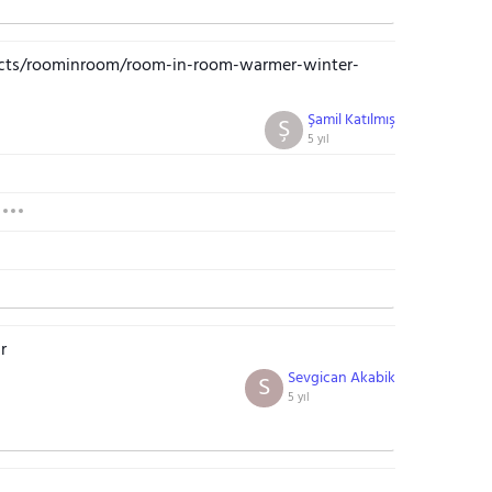
ects/roominroom/room-in-room-warmer-winter-
Şamil Katılmış
Ş
5 yıl
r
Sevgican Akabik
S
5 yıl