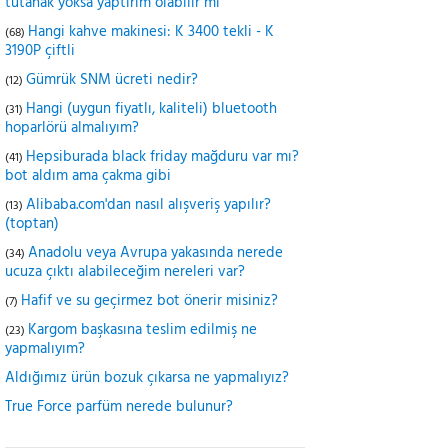
tutanak yoksa yaptırım olabilir mi
Hangi kahve makinesi: K 3400 tekli - K
(68)
3190P çiftli
Gümrük SNM ücreti nedir?
(12)
Hangi (uygun fiyatlı, kaliteli) bluetooth
(31)
hoparlörü almalıyım?
Hepsiburada black friday mağduru var mı?
(41)
bot aldım ama çakma gibi
Alibaba.com'dan nasıl alışveriş yapılır?
(13)
(toptan)
Anadolu veya Avrupa yakasında nerede
(34)
ucuza çıktı alabileceğim nereleri var?
Hafif ve su geçirmez bot önerir misiniz?
(7)
Kargom başkasına teslim edilmiş ne
(23)
yapmalıyım?
Aldığımız ürün bozuk çıkarsa ne yapmalıyız?
True Force parfüm nerede bulunur?