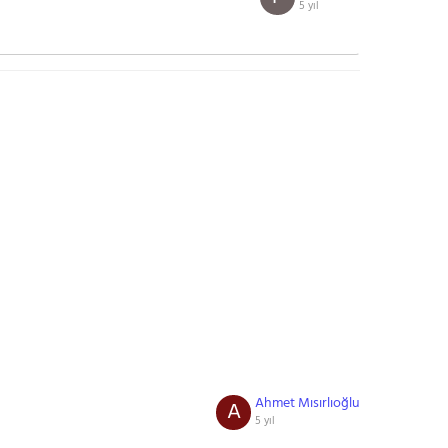
5 yıl
Ahmet Mısırlıoğlu
A
5 yıl