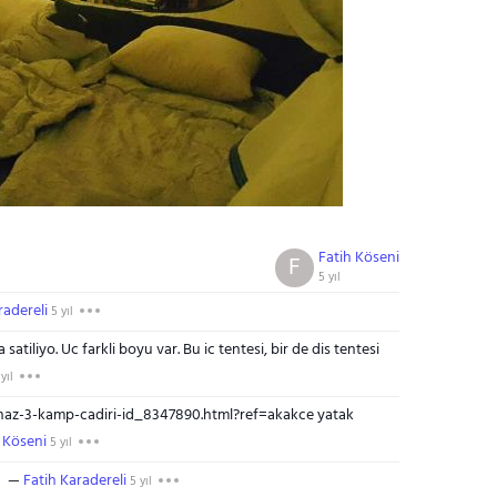
Fatih Köseni
F
5 yıl
radereli
5 yıl
atiliyo. Uc farkli boyu var. Bu ic tentesi, bir de dis tentesi
yıl
naz-3-kamp-cadiri-id_8347890.html?ref=akakce yatak
 Köseni
5 yıl
Fatih Karadereli
5 yıl