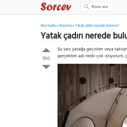
Ana Sayfa
»
Alışveriş
»
Yatak çadırı nerede bulunur?
Yatak çadırı nerede bul
Şu tarz yatağa geçirilen veya takıla
gerçekten adı nedir çok istiyorum, 
186