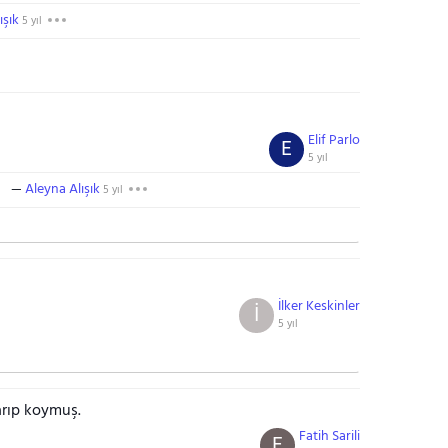
ışık
5 yıl
Elif Parlo
E
5 yıl
Aleyna Alışık
5 yıl
İlker Keskinler
İ
5 yıl
karıp koymuş.
Fatih Sarili
F