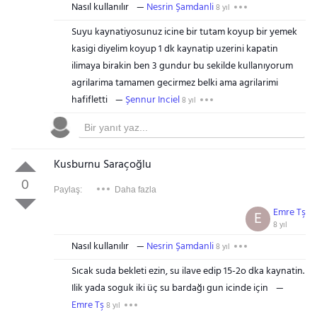
Nasıl kullanılır
Nesrin Şamdanli
8 yıl
Suyu kaynatiyosunuz icine bir tutam koyup bir yemek
kasigi diyelim koyup 1 dk kaynatip uzerini kapatin
ilimaya birakin ben 3 gundur bu sekilde kullanıyorum
agrilarima tamamen gecirmez belki ama agrilarimi
hafifletti
Şennur Inciel
8 yıl
Kusburnu Saraçoğlu
0
Paylaş:
Daha fazla
Emre Tş
E
8 yıl
Nasıl kullanılır
Nesrin Şamdanli
8 yıl
Sıcak suda bekleti ezin, su ilave edip 15-2o dka kaynatin.
Ilik yada soguk iki üç su bardağı gun icinde için
Emre Tş
8 yıl