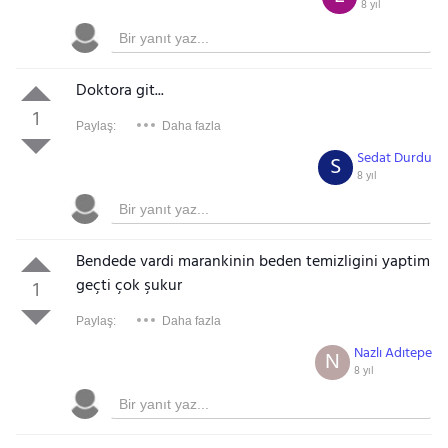
8 yıl
Doktora git...
1
Paylaş:
Daha fazla
Sedat Durdu
S
8 yıl
Bendede vardi marankinin beden temizligini yaptim
geçti çok şukur
1
Paylaş:
Daha fazla
Nazlı Adıtepe
N
8 yıl