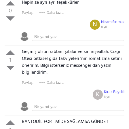
Hepinize ayrı ayrı teşekkürler
0
Paylaş:
Daha fazla
Nizam Sınmaz
N
8 yıl
Geçmiș olsun rabbim șifalar versin inșeallah. Çizgi
Ötesi bitkisel gıda takviyeleri 'nin romatizma setini
1
öneririm. Bilgi isterseniz messenger dan yazın
bilgilendirim.
Paylaş:
Daha fazla
Kiraz Beydili
K
8 yıl
RANTODİL FORT MİDE SAĞLAMSA GÜNDE 1