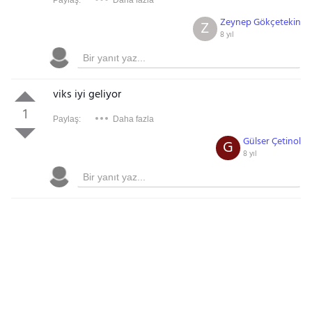
Paylaş:
Daha fazla
Zeynep Gökçetekin
Z
8 yıl
viks iyi geliyor
1
Paylaş:
Daha fazla
Gülser Çetinol
G
8 yıl