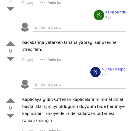
1
Paylaş:
Daha fazla
Karal Sundu
K
8 yıl
bacakarına yatarken lahana yaprağı sar üzerine
streç flim.
0
Paylaş:
Daha fazla
Nurten Kalıpcı
N
8 yıl
Kaplıcaya gidin Çiftehan kaplıcalarının romatizmal
hastalıklar için iyi olduğunu duydum bide haruniye
0
kaplıcaları Türkiye'de Ender sulardan birtanesi
romatizma için