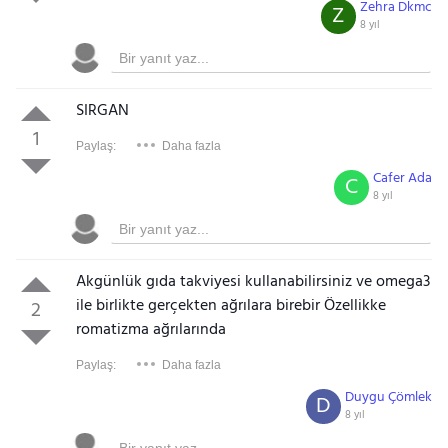
Zehra Dkmc
Z
8 yıl
SIRGAN
1
Paylaş:
Daha fazla
Cafer Ada
C
8 yıl
Akgünlük gıda takviyesi kullanabilirsiniz ve omega3
ile birlikte gerçekten ağrılara birebir Özellikke
2
romatizma ağrılarında
Paylaş:
Daha fazla
Duygu Çömlek
D
8 yıl