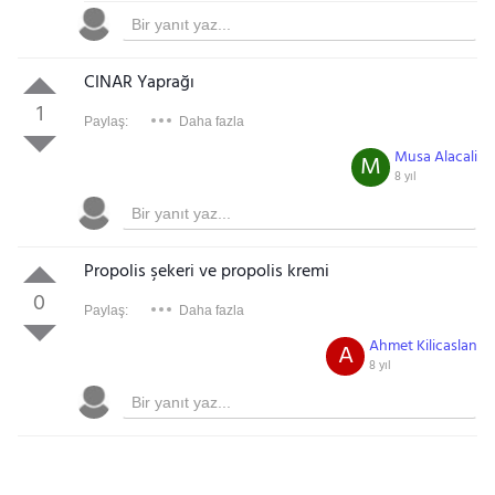
CINAR Yaprağı
1
Paylaş:
Daha fazla
Musa Alacali
M
8 yıl
Propolis şekeri ve propolis kremi
0
Paylaş:
Daha fazla
Ahmet Kilicaslan
A
8 yıl