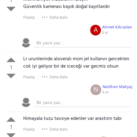
1
Güvenlik kamerası kaydı doğal kayıtlardır
Paylaş:
Daha fazla
Ahmet Kilicaslan
A
8 yıl
Lr urunlerinde aloveralı msm jel kullanın gercekten
cok iyi geliyor bir de iceceği var gecmis olsun
1
Paylaş:
Daha fazla
Neslihan Makyaj
N
8 yıl
Himayala tuzu tavsiye edenler var arastirin tabi
1
Paylaş:
Daha fazla