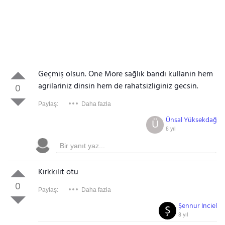
Geçmiş olsun. One More sağlık bandı kullanin hem
agrilariniz dinsin hem de rahatsizliginiz gecsin.
0
Paylaş:
Daha fazla
Ünsal Yüksekdağ
Ü
8 yıl
Kirkkilit otu
0
Paylaş:
Daha fazla
Şennur Inciel
Ş
8 yıl