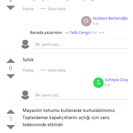
2
Paylaş:
Daha fazla
Güldane Berberoğlu
G
8 yıl
Banada yazarmisn
Talib Cengo
8 yıl
Sülük
0
Paylaş:
Daha fazla
Süheyla Ozzy
S
8 yıl
Mayasilin tohumu kullanarak kurtulabilirsiniz.
Toplardamar kapakçıklarını açtığı için varis
1
tedavisinde etkilidir