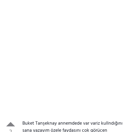
Buket Tanşeknay annemdede var variz kullndığını
sana yazayım özele faydasını çok görücen