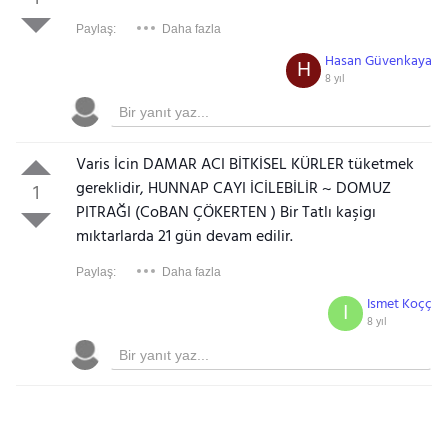
Paylaş:
Daha fazla
Hasan Güvenkaya
H
8 yıl
Varis İcin DAMAR ACI BİTKİSEL KÜRLER tüketmek
gereklidir, HUNNAP CAYI İCİLEBİLİR ~ DOMUZ
1
PITRAĞI (CoBAN ÇÖKERTEN ) Bir Tatlı kaşigı
mıktarlarda 21 gün devam edilir.
Paylaş:
Daha fazla
Ismet Koçç
I
8 yıl