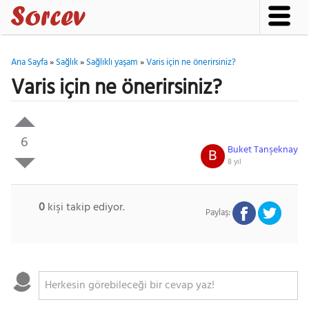
Ana Sayfa
»
Sağlık
»
Sağlıklı yaşam
»
Varis için ne önerirsiniz?
Varis için ne önerirsiniz?
6
Buket Tanşeknay
B
8 yıl
Gezinti Menüsü
0
kişi takip ediyor.
Paylaş: