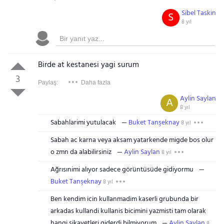
Sibel Taskin
S
8 yıl
Birde at kestanesi yagi surum
3
Paylaş:
Daha fazla
Aylin Saylan
A
8 yıl
Sabahlarimi yutulacak
Buket Tanşeknay
8 yıl
Sabah ac karna veya aksam yatarkende migde bos olur
o zmn da alabilirsiniz
Aylin Saylan
8 yıl
Ağrısınimi alıyor sadece görüntüsüde gidiyormu
Buket Tanşeknay
8 yıl
Ben kendim icin kullanmadim kaserli grubunda bir
arkadas kullandi kullanis bicimini yazmisti tam olarak
hangi sikayetleri giderdi bilmiyorum
Aylin Saylan
8