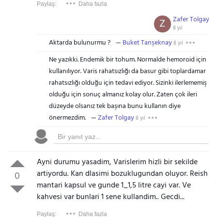
Paylaş:
Daha fazla
Zafer Tolgay
Z
8 yıl
Aktarda bulunurmu ?
Buket Tanşeknay
8 yıl
Ne yazıkki. Endemik bir tohum. Normalde hemoroid için
kullanılıyor. Varis rahatsızlığı da basur gibi toplardamar
rahatsızlığı olduğu için tedavi ediyor. Sizinki ilerlememiş
olduğu için sonuç almanız kolay olur. Zaten çok ileri
düzeyde olsanız tek başına bunu kullanın diye
önermezdim.
Zafer Tolgay
8 yıl
Ayni durumu yasadim, Varislerim hizli bir sekilde
artiyordu. Kan dlasimi bozuklugundan oluyor. Reish
0
mantari kapsul ve gunde 1_1,5 litre cayi var. Ve
kahvesi var bunlari 1 sene kullandim.. Gecdi...
Paylaş:
Daha fazla