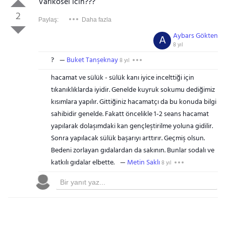
Varikosel icin???
2
Paylaş:
Daha fazla
Aybars Gökten
A
8 yıl
?
Buket Tanşeknay
8 yıl
hacamat ve sülük - sülük kanı iyice incelttiği için
tıkanıklıklarda iyidir. Genelde kuyruk sokumu dediğimiz
kısımlara yapılır. Gittiğiniz hacamatçı da bu konuda bilgi
sahibidir genelde. Fakatt öncelikle 1-2 seans hacamat
yapılarak dolaşımdaki kan gençleştirilme yoluna gidilir.
Sonra yapılacak sülük başarıyı arttırır. Geçmiş olsun.
Bedeni zorlayan gıdalardan da sakının. Bunlar sodalı ve
katkılı gıdalar elbette.
Metin Saklı
8 yıl