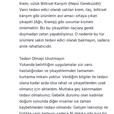
Krem, sülük Bitkisel Karışım (Hepsi Gereksizdir)
Varis tedavi edici olarak satılan krem, ilaç, bitkisel
karışım gibi ürünlerin asıl amacı ortaya çıkan
şikayeti (Ağrı, Kramp) gibi sorunlar kısmen
önlemektir. Biz bu şikayetleri ilaçlara gerek
duymadan zaten yapabiliyoruz. O nedenle bu tür
ürünlere sakın tedavi edici olarak bakmayın, sadece
anlık rahatlatıcıdır.
Tedavi Olmayı Unutmayın
Yukarıda belirttiğim uygulamalar sizi varis
hastalığından ve şikayetlerinden tamamen
kurtarma imkanı yoktur. Verdiğim bilgiler ile tedavi
olana kadar azda olsa rahat ve şikayetlerden uzak
olmanız için aktardım. Mutlaka geç kalınmadan
tedavi olmalısınız. Gebelik durumu olan kadınlar
doğum sonunda diğer insanlar ise zaman
kaybetmeden tedavi olmalıdır. Gelişen teknoloji ile
birlikte varis tedavisi sadece 10 dakika gibi kısa bir