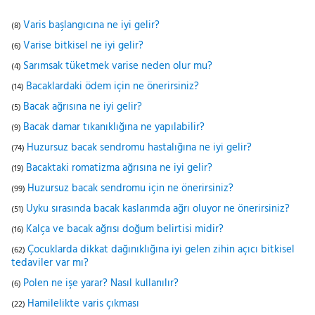
Varis başlangıcına ne iyi gelir?
(8)
Varise bitkisel ne iyi gelir?
(6)
Sarımsak tüketmek varise neden olur mu?
(4)
Bacaklardaki ödem için ne önerirsiniz?
(14)
Bacak ağrısına ne iyi gelir?
(5)
Bacak damar tıkanıklığına ne yapılabilir?
(9)
Huzursuz bacak sendromu hastalığına ne iyi gelir?
(74)
Bacaktaki romatizma ağrısına ne iyi gelir?
(19)
Huzursuz bacak sendromu için ne önerirsiniz?
(99)
Uyku sırasında bacak kaslarımda ağrı oluyor ne önerirsiniz?
(51)
Kalça ve bacak ağrısı doğum belirtisi midir?
(16)
Çocuklarda dikkat dağınıklığına iyi gelen zihin açıcı bitkisel
(62)
tedaviler var mı?
Polen ne işe yarar? Nasıl kullanılır?
(6)
Hamilelikte varis çıkması
(22)