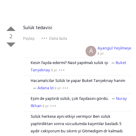
Sulük tedavisi
2
Paylaş:
Daha fazla
Ayangül Yeşilmeşe
A
8 yıl
Kesin fayda edermi? Nasıl yapılmalı sulük işı
Buket
Tanşeknay
8 yıl
Hacamatcilar Sülük te yapar Buket Tanşeknay hanim
Adana İzi
8 yıl
Eşim de yaptırdı sülük, çok faydasını gördü.
Nuray
Ilkhan
8 yıl
Sülük herkese ayni etkiyi vermiyor Ben sülük
yaptirdiktan sonra vücudumda kaşıntılar basladi. 5
aydir cekiyorum bu sıkıntı yi Gitmedigim dr kalmadi.