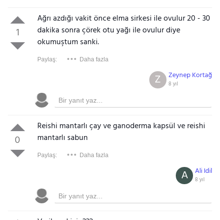
Ağrı azdığı vakit önce elma sirkesi ile ovulur 20 - 30
dakika sonra çörek otu yağı ile ovulur diye
1
okumuştum sanki.
Paylaş:
Daha fazla
Zeynep Kortağ
Z
8 yıl
Reishi mantarlı çay ve ganoderma kapsül ve reishi
mantarlı sabun
0
Paylaş:
Daha fazla
Ali Idil
A
8 yıl