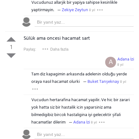
Vucudunuz allarjik bir yapiya sahipse kesinlikle
yaptirmayin.
Zekiye Zeytun
8 yıl
Sülük ama oncesi hacamat sart
1
Paylaş:
Daha fazla
Adana İzi
A
8 yıl
Tam diz kapagimin arkasında adelenin olduğu yerde
oraya nasıl hacamat olurki
Buket Tanşeknay
8 yıl
Vucudun hertarafina hacamat yapilir. Ve hic bir zarari
yok hatta siz bir hastalik icin yaparsiniz ama
bilmedigibiz bircok hastaligina iyi gelecektir şifali
hacamatlar dilerim
Adana İzi
8 yıl