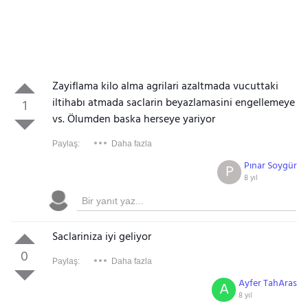
Zayiflama kilo alma agrilari azaltmada vucuttaki
iltihabı atmada saclarin beyazlamasini engellemeye
1
vs. Ölumden baska herseye yariyor
Paylaş:
Daha fazla
Pınar Soygür
P
8 yıl
Saclariniza iyi geliyor
0
Paylaş:
Daha fazla
Ayfer TahAras
A
8 yıl