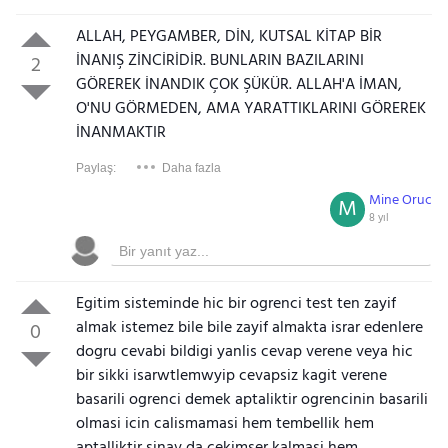
ALLAH, PEYGAMBER, DİN, KUTSAL KİTAP BİR
İNANIŞ ZİNCİRİDİR. BUNLARIN BAZILARINI
2
GÖREREK İNANDIK ÇOK ŞÜKÜR. ALLAH'A İMAN,
O'NU GÖRMEDEN, AMA YARATTIKLARINI GÖREREK
İNANMAKTIR
Paylaş:
Daha fazla
Mine Oruc
M
8 yıl
Egitim sisteminde hic bir ogrenci test ten zayif
almak istemez bile bile zayif almakta israr edenlere
0
dogru cevabi bildigi yanlis cevap verene veya hic
bir sikki isarwtlemwyip cevapsiz kagit verene
basarili ogrenci demek aptaliktir ogrencinin basarili
olmasi icin calismamasi hem tembellik hem