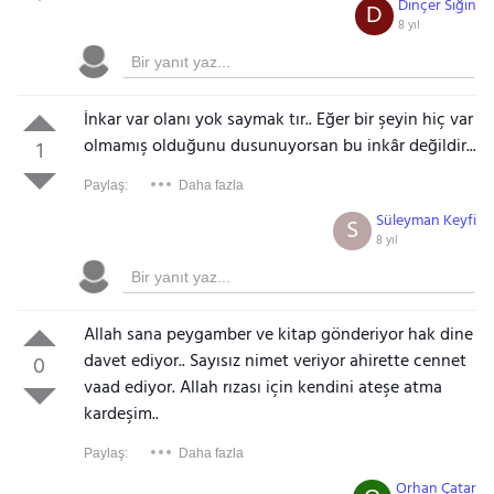
Dinçer Sığın
D
8 yıl
İnkar var olanı yok saymak tır.. Eğer bir şeyin hiç var
olmamış olduğunu dusunuyorsan bu inkâr değildir...
1
Paylaş:
Daha fazla
Süleyman Keyfi
S
8 yıl
Allah sana peygamber ve kitap gönderiyor hak dine
davet ediyor.. Sayısız nimet veriyor ahirette cennet
0
vaad ediyor. Allah rızası için kendini ateşe atma
kardeşim..
Paylaş:
Daha fazla
Orhan Çatar