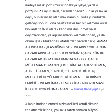
iradeye malik, pozulmur içindeki ya iyiliye, ya daki
pozğunluğa uyur Halal, haramlar nedir? Bunlar yasaklar
deyil, bunlar insan olan makinanın bu yolla yürüdükde
geleceyi sonucu ona belirtir Bizler her bir kelimeni kural
kibi anlarız. İlkin olarak kendimiz düşünmez ya el
deyimlerinden, ya aqil insanların kelimelerinden, ya da
okumuşsak Mukaddes kitablardan yararlanarıq.. AMMA
ASLINDA KARŞILAŞDIĞIMIZ SORUNLARIN ÇOKUSUNUN
CAVABLARINI SABR ETSEK KENDİMİZ AŞARIK. ÇÜN BU
CAVABLAR BİZİM FITRATIMIZDA VAR O Kİ QALDI
MÜSELMAN OLMANIN ŞERTLERİNE ALLAHI cc BİLMEN,
AHİRETİ BİLMEN, CENNETİ, CEHENNEMİ BİLMEN,
MELEKLERİ, PEYĞEMBERLERİ BİLMEN ......... REBBİMİN
EMRİDİ BUNLARI IİNKAR ETMEK CİHAZIN POZULMASI
İLE OLMUYOR Kİ ONARASAN
Parviz Babayigit
8 yıl
Allahin imtihan etmesi bizim delilleri kendi elimizle
toplamamiz icindir, yoksa O zaten sonucu biliyor..