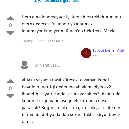
20 yanıtın tümünü görüntüle
Hem dine inanmayacak, Hem ahiretteki durumunu
merAk edecek. Ya inanır ya inanmaz.
0
İnanmayanların yerini Kuran'da belirtmiş. Mevla
Paylaş:
Daha fazla
Turgut EymenYiğit
T
8 yıl
ahlaklı yaşam ı nasıl sürecek, o zaman kendi
beyninin ürettiği değerlere ahlak mı diyecek?
0
İbadet hissiyatı içinde taşımayacak mı? İbadeti de
kendine özgü yapması gerekecek ama nasıl
yapacak? Bugün bir ateistin götü sıkışsa dinlerden
birinin ibadet ya da dua şeklini taklit ediyor böyle
olmaz