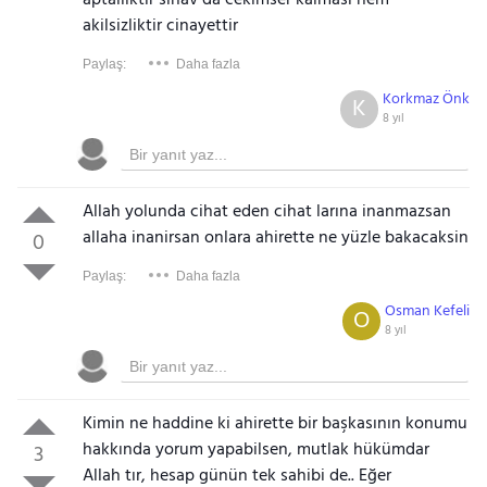
aptalliktir sinav da cekimser kalmasi hem
akilsizliktir cinayettir
Paylaş:
Daha fazla
Korkmaz Önk
K
8 yıl
Allah yolunda cihat eden cihat larına inanmazsan
allaha inanirsan onlara ahirette ne yüzle bakacaksin
0
Paylaş:
Daha fazla
Osman Kefeli
O
8 yıl
Kimin ne haddine ki ahirette bir başkasının konumu
hakkında yorum yapabilsen, mutlak hükümdar
3
Allah tır, hesap günün tek sahibi de.. Eğer