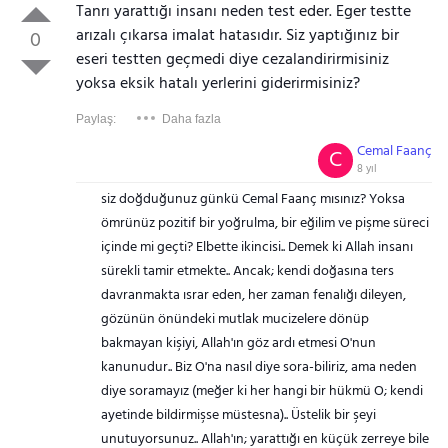
Tanrı yarattığı insanı neden test eder. Eger testte
arızalı çıkarsa imalat hatasıdır. Siz yaptığınız bir
0
eseri testten geçmedi diye cezalandirirmisiniz
yoksa eksik hatalı yerlerini giderirmisiniz?
Paylaş:
Daha fazla
Cemal Faanç
C
8 yıl
siz doğduğunuz günkü Cemal Faanç mısınız? Yoksa
ömrünüz pozitif bir yoğrulma, bir eğilim ve pişme süreci
içinde mi geçti? Elbette ikincisi.. Demek ki Allah insanı
sürekli tamir etmekte.. Ancak; kendi doğasına ters
davranmakta ısrar eden, her zaman fenalığı dileyen,
gözünün önündeki mutlak mucizelere dönüp
bakmayan kişiyi, Allah'ın göz ardı etmesi O'nun
kanunudur.. Biz O'na nasıl diye sora-biliriz, ama neden
diye soramayız (meğer ki her hangi bir hükmü O; kendi
ayetinde bildirmişse müstesna).. Üstelik bir şeyi
unutuyorsunuz.. Allah'ın; yarattığı en küçük zerreye bile