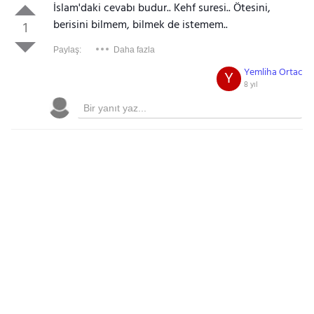
İslam'daki cevabı budur.. Kehf suresi.. Ötesini,
berisini bilmem, bilmek de istemem..
1
Paylaş:
Daha fazla
Yemliha Ortac
Y
8 yıl