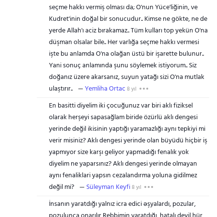
seçme hakkı vermiş olması da; O'nun Yüce'liğinin, ve
Kudret'inin doğal bir sonucudur.. Kimse ne gökte, ne de
yerde Allah'ı aciz bırakamaz.. Tüm kulları top yekün O'na
düşman olsalar bile.. Her varlığa seçme hakkı vermesi
işte bu anlamda O'na olağan üstü bir işarette bulunur..
Yani sonuç anlamında şunu söylemek istiyorum.. Siz
doğanız üzere akarsanız, suyun yatağı sizi O'na mutlak
ulaştırır..
Yemliha Ortac
8 yıl
En basitti diyelim iki çocuğunuz var biri aklı fiziksel
olarak herşeyi sapasağlam biride özürlü aklı dengesi
yerinde değil ikisinin yaptığı yaramazlığı aynı tepkiyi mi
verir misiniz? Aklı dengesi yerinde olan büyüdü hiçbir iş
yapmıyor size karşı geliyor yapmadığı fenalık yok
diyelim ne yaparsınız? Aklı dengesi yerinde olmayan
aynı fenaliklari yapsın cezalandırma yoluna gidilmez
değil mi?
Süleyman Keyfi
8 yıl
İnsanın yaratdığı yalnız icra edici əşyalardı, pozular,
pozulunca onarılır Rebbimin yaratdığı, hatalı deyil hür