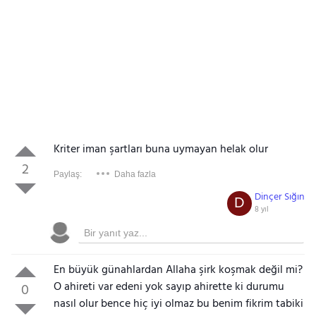
Kriter iman şartları buna uymayan helak olur
2
Paylaş:
Daha fazla
Dinçer Sığın
D
8 yıl
En büyük günahlardan Allaha şirk koşmak değil mi?
O ahireti var edeni yok sayıp ahirette ki durumu
0
nasıl olur bence hiç iyi olmaz bu benim fikrim tabiki