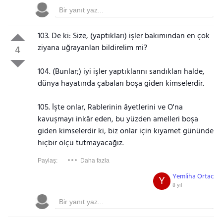
103. De ki: Size, (yaptıkları) işler bakımından en çok
ziyana uğrayanları bildirelim mi?
4
104. (Bunlar;) iyi işler yaptıklarını sandıkları halde,
dünya hayatında çabaları boşa giden kimselerdir.
105. İşte onlar, Rablerinin âyetlerini ve O'na
kavuşmayı inkâr eden, bu yüzden amelleri boşa
giden kimselerdir ki, biz onlar için kıyamet gününde
hiçbir ölçü tutmayacağız.
Paylaş:
Daha fazla
Yemliha Ortac
Y
8 yıl