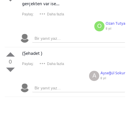
gerçekten var ise....
Paylaş:
Daha fazla
Ozan Tutya
O
8 yıl
(Şehadet )
0
Paylaş:
Daha fazla
Ayseğül Sokur
A
8 yıl