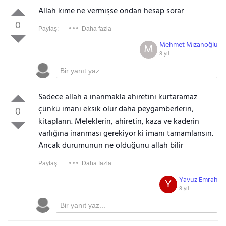
Allah kime ne vermişse ondan hesap sorar
0
Paylaş:
Daha fazla
Mehmet Mizanoğlu
M
8 yıl
Sadece allah a inanmakla ahiretini kurtaramaz
çünkü imanı eksik olur daha peygamberlerin,
0
kitapların. Meleklerin, ahiretin, kaza ve kaderin
varlığına inanması gerekiyor ki imanı tamamlansın.
Ancak durumunun ne olduğunu allah bilir
Paylaş:
Daha fazla
Yavuz Emrah
Y
8 yıl