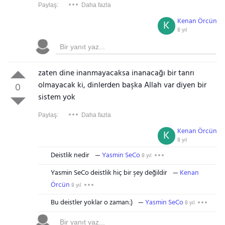
Paylaş:
Daha fazla
Kenan Örcün
K
8 yıl
zaten dine inanmayacaksa inanacağı bir tanrı
olmayacak ki, dinlerden başka Allah var diyen bir
0
sistem yok
Paylaş:
Daha fazla
Kenan Örcün
K
8 yıl
Deistlik nedir
Yasmin SeCo
8 yıl
Yasmin SeCo deistlik hiç bir şey değildir
Kenan
Örcün
8 yıl
Bu deistler yoklar o zaman:)
Yasmin SeCo
8 yıl