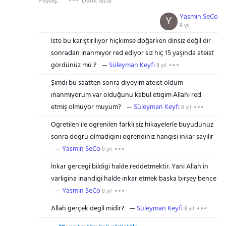
Paylaş:
Daha fazla
Yasmin SeCo
Y
8 yıl
İste bu karıştırılıyor hiçkimse doğarken dinsiz değil dir
sonradan inanmıyor red ediyor siz hiç 15 yaşında ateist
gördünüz mü ?
Süleyman Keyfi
8 yıl
Şimdi bu saatten sonra diyeyim ateist oldum
inanmıyorum var olduğunu kabul etigim Allahi red
etmiş olmuyor muyum?
Süleyman Keyfi
8 yıl
Ogretilen ile ogrenilen farkli siz hikayelerle buyudunuz
sonra dogru olmadigini ogrendiniz hangisi inkar sayilir
Yasmin SeCo
8 yıl
İnkar gercegi bildigi halde reddetmektir. Yani Allah in
varligina inandigi halde inkar etmek baska birşey bence
Yasmin SeCo
8 yıl
Allah gerçek degil midir?
Süleyman Keyfi
8 yıl