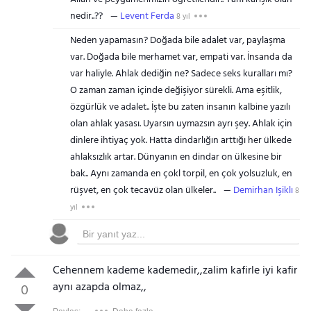
nedir..??
Levent Ferda
8 yıl
Neden yapamasın? Doğada bile adalet var, paylaşma
var. Doğada bile merhamet var, empati var. İnsanda da
var haliyle. Ahlak dediğin ne? Sadece seks kuralları mı?
O zaman zaman içinde değişiyor sürekli. Ama eşitlik,
özgürlük ve adalet.. İşte bu zaten insanın kalbine yazılı
olan ahlak yasası. Uyarsın uymazsın ayrı şey. Ahlak için
dinlere ihtiyaç yok. Hatta dindarlığın arttığı her ülkede
ahlaksızlık artar. Dünyanın en dindar on ülkesine bir
bak.. Aynı zamanda en çokl torpil, en çok yolsuzluk, en
rüşvet, en çok tecavüz olan ülkeler..
Demirhan Işiklı
8
yıl
Cehennem kademe kademedir,,zalim kafirle iyi kafir
aynı azapda olmaz,,
0