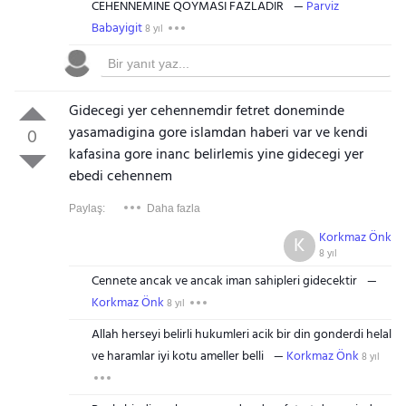
CEHENNEMİNE QOYMASI FAZLADIR
Parviz
Babayigit
8 yıl
Gidecegi yer cehennemdir fetret doneminde
yasamadigina gore islamdan haberi var ve kendi
0
kafasina gore inanc belirlemis yine gidecegi yer
ebedi cehennem
Paylaş:
Daha fazla
Korkmaz Önk
K
8 yıl
Cennete ancak ve ancak iman sahipleri gidecektir
Korkmaz Önk
8 yıl
Allah herseyi belirli hukumleri acik bir din gonderdi helal
ve haramlar iyi kotu ameller belli
Korkmaz Önk
8 yıl