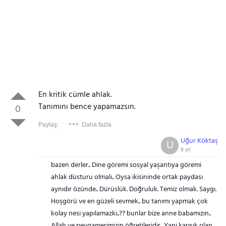
En kritik cümle ahlak.
Tanımını bence yapamazsın.
0
Paylaş:
Daha fazla
Uğur Köktaş
U
8 yıl
bazen derler.. Dine göremi sosyal yaşantıya göremi
ahlak düsturu olmalı.. Oysa ikisininde ortak paydası
aynıdır özünde.. Dürüslük. Doğruluk. Temiz olmak. Saygı.
Hoşgörü ve en güzeli sevmek.. bu tanımı yapmak çok
kolay nesi yapılamazki..?? bunlar bize anne babamızın..
Allah ve peygamerimizin öğretileridir.. Yani karışık olan