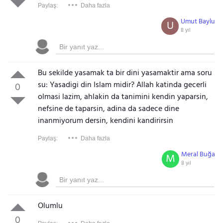
Paylaş:
Daha fazla
Umut Baylu
U
8 yıl
Bu sekilde yasamak ta bir dini yasamaktir ama soru
su: Yasadigi din Islam midir? Allah katinda gecerli
0
olmasi lazim, ahlakin da tanimini kendin yaparsin,
nefsine de taparsin, adina da sadece dine
inanmiyorum dersin, kendini kandirirsin
Paylaş:
Daha fazla
Meral Buğa
M
8 yıl
Olumlu
0