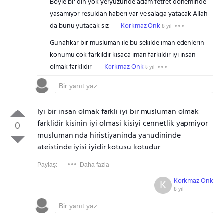
Boyle bir din yok yeryuzunde adam fetret doneminde
yasamiyor resuldan haberi var ve salaga yatacak Allah
da bunu yutacak siz
Korkmaz Önk
8 yıl
Gunahkar bir musluman ile bu sekilde iman edenlerin
konumu cok farkildir kisaca iman farkildir iyi insan
olmak farklidir
Korkmaz Önk
8 yıl
Iyi bir insan olmak farkli iyi bir musluman olmak
farklidir kisinin iyi olmasi kisiyi cennetlik yapmiyor
0
muslumaninda hiristiyaninda yahudininde
ateistinde iyisi iyidir kotusu kotudur
Paylaş:
Daha fazla
Korkmaz Önk
K
8 yıl