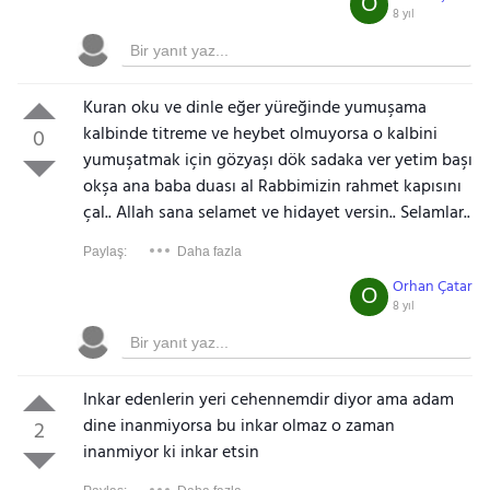
O
8 yıl
Kuran oku ve dinle eğer yüreğinde yumuşama
kalbinde titreme ve heybet olmuyorsa o kalbini
0
yumuşatmak için gözyaşı dök sadaka ver yetim başı
okşa ana baba duası al Rabbimizin rahmet kapısını
çal.. Allah sana selamet ve hidayet versin.. Selamlar..
Paylaş:
Daha fazla
Orhan Çatar
O
8 yıl
Inkar edenlerin yeri cehennemdir diyor ama adam
dine inanmiyorsa bu inkar olmaz o zaman
2
inanmiyor ki inkar etsin