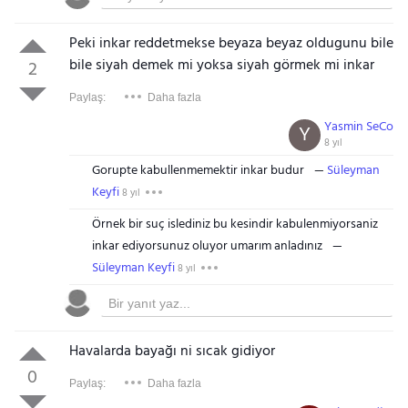
Peki inkar reddetmekse beyaza beyaz oldugunu bile
bile siyah demek mi yoksa siyah görmek mi inkar
2
Paylaş:
Daha fazla
Yasmin SeCo
Y
8 yıl
Gorupte kabullenmemektir inkar budur
Süleyman
Keyfi
8 yıl
Örnek bir suç islediniz bu kesindir kabulenmiyorsaniz
inkar ediyorsunuz oluyor umarım anladınız
Süleyman Keyfi
8 yıl
Havalarda bayağı ni sıcak gidiyor
0
Paylaş:
Daha fazla