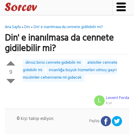
Ana Sayfa
»
Din
»
Din' e inanılmasa da cennete gidilebilir mi?
Din' e inanılmasa da cennete
gidilebilir mi?
dinsiz birisi cennete gidebilir mi
ateistler cennete
gidebilir mi
insanlığa büyük hizmetleri olmuş gayri
9
müslimler cehenneme mi gidecek
Levent Ferda
L
8 yıl
0
kişi takip ediyor.
Paylaş: