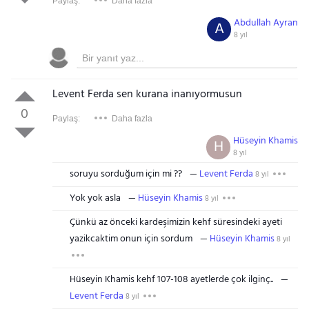
Paylaş:
Daha fazla
Abdullah Ayran
A
8 yıl
Levent Ferda sen kurana inanıyormusun
0
Paylaş:
Daha fazla
Hüseyin Khamis
H
8 yıl
soruyu sorduğum için mi ??
Levent Ferda
8 yıl
Yok yok asla
Hüseyin Khamis
8 yıl
Çünkü az önceki kardeşimizin kehf süresindeki ayeti
yazikcaktim onun için sordum
Hüseyin Khamis
8 yıl
Hüseyin Khamis kehf 107-108 ayetlerde çok ilginç..
Levent Ferda
8 yıl