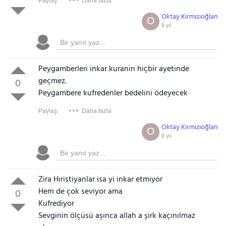
Paylaş:
Daha fazla
Oktay Kırmızıoğlan
O
8 yıl
Peygamberleri inkar kuranin hiçbir ayetinde
geçmez.
0
Peygambere kufredenler bedelini ödeyecek
Paylaş:
Daha fazla
Oktay Kırmızıoğlan
O
8 yıl
Zira Hıristiyanlar isa yi inkar etmiyor
Hem de çok seviyor ama
0
Kufrediyor
Sevginin ölçüsü aşınca allah a şirk kaçınılmaz