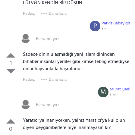
LÜTVƏN KENDİN BİR DÜŞÜN
Paylaş:
Daha fazla
Parviz Babayigit
P
8 yıl
Sadece dinin ulaşmadığı yani islam dininden
bihaber insanlar yerliler gibi kimse tebliğ etmediyse
1
onlar hayvanlarla hașrolunur
Paylaş:
Daha fazla
Murat Qani
M
8 yıl
Yaratıcı'ya inanıyorken, yalnız Yaratıcı'ya kul olun
diyen peygamberlere niye inanmayasın ki?
0