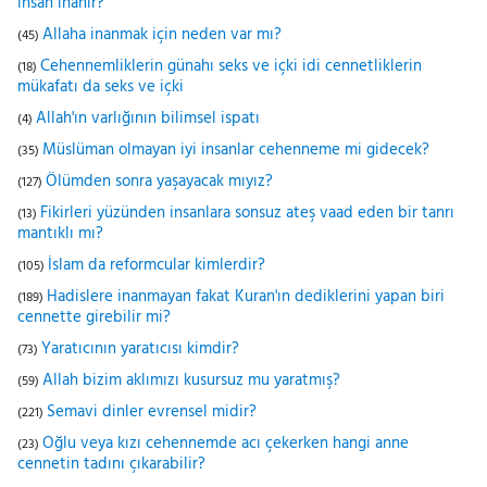
insan inanır?
Allaha inanmak için neden var mı?
(45)
Cehennemliklerin günahı seks ve içki idi cennetliklerin
(18)
mükafatı da seks ve içki
Allah'ın varlığının bilimsel ispatı
(4)
Müslüman olmayan iyi insanlar cehenneme mi gidecek?
(35)
Ölümden sonra yaşayacak mıyız?
(127)
Fikirleri yüzünden insanlara sonsuz ateş vaad eden bir tanrı
(13)
mantıklı mı?
İslam da reformcular kimlerdir?
(105)
Hadislere inanmayan fakat Kuran'ın dediklerini yapan biri
(189)
cennette girebilir mi?
Yaratıcının yaratıcısı kimdir?
(73)
Allah bizim aklımızı kusursuz mu yaratmış?
(59)
Semavi dinler evrensel midir?
(221)
Oğlu veya kızı cehennemde acı çekerken hangi anne
(23)
cennetin tadını çıkarabilir?