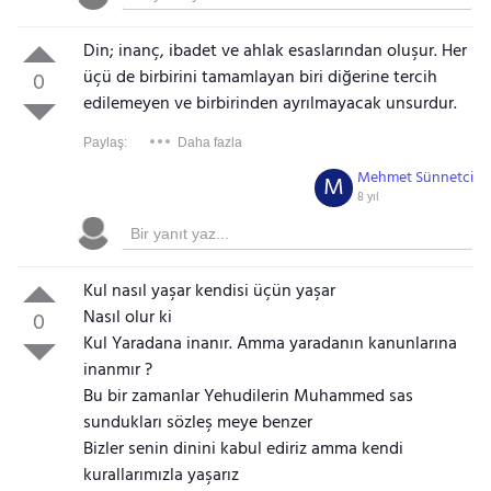
Din; inanç, ibadet ve ahlak esaslarından oluşur. Her
üçü de birbirini tamamlayan biri diğerine tercih
0
edilemeyen ve birbirinden ayrılmayacak unsurdur.
Paylaş:
Daha fazla
Mehmet Sünnetci
M
8 yıl
Kul nasıl yaşar kendisi üçün yaşar
Nasıl olur ki
0
Kul Yaradana inanır. Amma yaradanın kanunlarına
inanmır ?
Bu bir zamanlar Yehudilerin Muhammed sas
sundukları sözleş meye benzer
Bizler senin dinini kabul ediriz amma kendi
kurallarımızla yaşarız