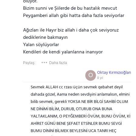
oluyor.
Bizim sunni ve Şiilerde de bu hastalık mevcut
Peygamberi allah gibi hatta daha fazla seviyorlar
Ağızları ile Hayır biz allah i daha çok seviyoruz
dediklerine bakmayın
Yalan söylüyorlar
Kendileri de kendi yalanlarına inanıyor
Paylaş:
Daha fazla
Oktay Kırmızıoğlan
O
8 yıl
Sevmek ALLAH cc rzası üçün sevmek qebahet deyil
dahada gözel, Aama neden sevdiyini anlamalısın, elmini
bilib sevmek, gerekli YOKSA NE BİR BİLGİ SAHİBİ OLUM
NE DİNİMİ BİLİM, DURUB, OTURUB ONA BUNA
YALTAKLANIM, O PEYĞEMBERİ ÖVÜM, BUNU ÖVÜM, Kİ
AHİRET GÜNÜ BENE ŞEFAET ETSİNLER BUMU SEVGİ
BUMU DİNİNİ BİLMEK BEYLESİNİ UCA TANRI HEÇ