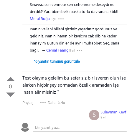
Sinavsiz sen cennete sen cehenneme deseydi ne
derdik? Yarabbim belki baska turlu davranacaktik!!
Meral Buğa
8 yıl
Inanin vallahi billahi gittiniz yaşadınız gördünüz ve
geldiniz. İnanın inanın bir kıvılcım çak dibine kadar
inanayım. Bütün dinler de aynı muhabbet. Seç, sana
bağlı.
Cemal Faanç
8 yıl
16 yanıtın tümünü görüntüle
Test olayına gelelim bu sefer siz bir isveren olun ise
alırken hiçbir şey sormadan özelik aramadan işe
0
insan alir misiniz ?
Paylaş:
Daha fazla
Süleyman Keyfi
S
8 yıl