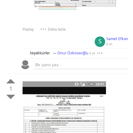
Paylaş:
Daha fazla
Samet Efkan
S
6 yıl
teşekkürler
Onur Özköseoğlu
6 yıl
1