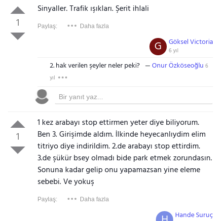
Sinyaller. Trafik ışıkları. Şerit ihlali
1
Paylaş:
Daha fazla
Göksel Victoria
G
6 yıl
2. hak verilen şeyler neler peki?
Onur Özköseoğlu
6
yıl
1 kez arabayı stop ettirmen yeter diye biliyorum.
Ben 3. Girişimde aldım. İlkinde heyecanlıydim elim
1
titriyo diye indirildim. 2.de arabayı stop ettirdim.
3.de şükür bsey olmadı bide park etmek zorundasın.
Sonuna kadar gelip onu yapamazsan yine eleme
sebebi. Ve yokuş
Paylaş:
Daha fazla
Hande Suruç
H