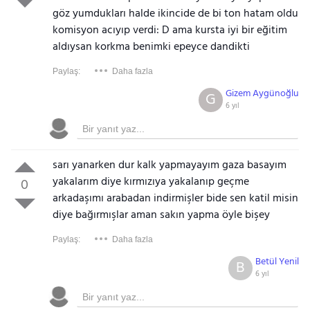
göz yumdukları halde ikincide de bi ton hatam oldu
komisyon acıyıp verdi: D ama kursta iyi bir eğitim
aldıysan korkma benimki epeyce dandikti
Paylaş:
Daha fazla
Gizem Aygünoğlu
G
6 yıl
sarı yanarken dur kalk yapmayayım gaza basayım
yakalarım diye kırmızıya yakalanıp geçme
0
arkadaşımı arabadan indirmişler bide sen katil misin
diye bağırmışlar aman sakın yapma öyle bişey
Paylaş:
Daha fazla
Betül Yenil
B
6 yıl