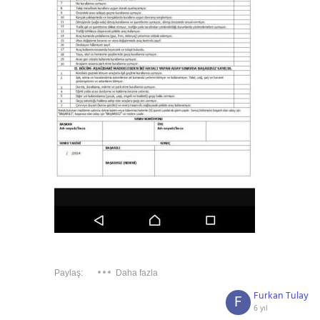
Paylaş:
Daha fazla
Furkan Tulay
F
6 yıl