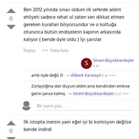
Ben 2012 yılında sınav oldum ilk seferde aldım
ehliyeti sadece rahat ol zaten sen dikkat etmen
0
gereken kuralları biliyorsundur ve o koltuğa
oturunca bütün endişelerin kapının arkasında
kalıyor ( bende öyle oldu ) İyi şanslar
Paylaş:
Daha fazla
Sinem Büyükkardeşler
S
6 yıl
artık öyle değil: D
Aliberk Karataylı
6 yıl
Zorlaştığına dair duyum aldım ama kendinden eminse
Gezinti Menüsü
gerisi şansa kalmış
Sinem Büyükkardeşler
6 yıl
İlk istopta inersin yani eğer iyi bi komisyon değilse
bende indirdi
0