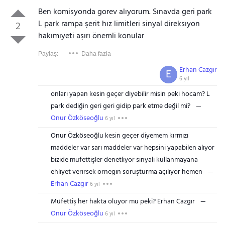
Ben komisyonda gorev alıyorum. Sınavda geri park
L park rampa şerit hız limitleri sinyal direksıyon
2
hakımıyeti aşırı önemli konular
Paylaş:
Daha fazla
Erhan Cazgır
E
6 yıl
onları yapan kesin geçer diyebilir misin peki hocam? L
park dediğin geri geri gidip park etme değil mi?
Onur Özköseoğlu
6 yıl
Onur Özköseoğlu kesin geçer diyemem kırmızı
maddeler var sarı maddeler var hepsini yapabilen alıyor
bizide mufettişler denetliyor sinyali kullanmayana
ehliyet verirsek ornegın soruşturma açılıyor hemen
Erhan Cazgır
6 yıl
Müfettiş her hakta oluyor mu peki? Erhan Cazgır
Onur Özköseoğlu
6 yıl