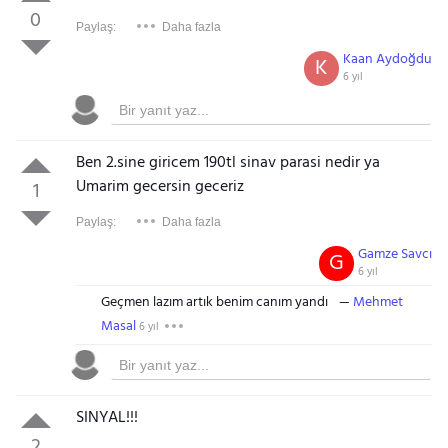
0
Paylaş:
Daha fazla
Kaan Aydoğdu
K
6 yıl
Ben 2.sine giricem 190tl sinav parasi nedir ya
Umarim gecersin geceriz
1
Paylaş:
Daha fazla
Gamze Savcı
G
6 yıl
Geçmen lazım artık benim canım yandı
Mehmet
Masal
6 yıl
SINYAL!!!
2