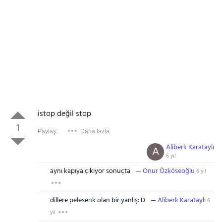
istop değil stop
1
Paylaş:
Daha fazla
Aliberk Karataylı
A
6 yıl
aynı kapıya çıkıyor sonuçta
Onur Özköseoğlu
6 yıl
dillere pelesenk olan bir yanlış: D
Aliberk Karataylı
6
yıl