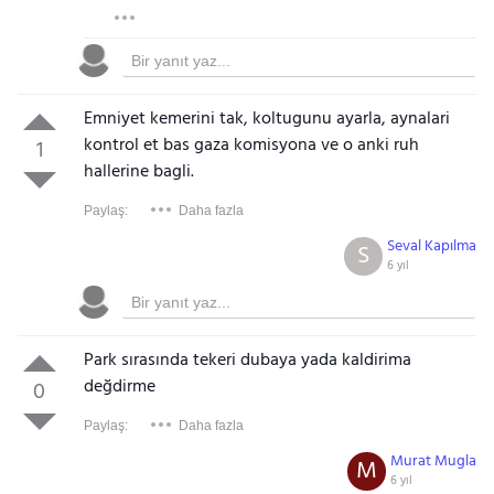
Emniyet kemerini tak, koltugunu ayarla, aynalari
kontrol et bas gaza komisyona ve o anki ruh
1
hallerine bagli.
Paylaş:
Daha fazla
Seval Kapılma
S
6 yıl
Park sırasında tekeri dubaya yada kaldirima
değdirme
0
Paylaş:
Daha fazla
Murat Mugla
M
6 yıl