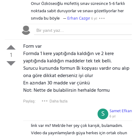
Onur Özköseoğlu müfettiş sınav süresince 5-6 farklı
noktada sabit duruyorlar ve sınavı gözetliyorlar her
sınvda bu böyle
Erhan Cazgır
6 yıl
Form var
Formda 1 kere yaptığında kaldığın ve 2 kere
1
yaptığında kaldığın maddeler tek tek belli.
Surucu kursunda formun Bi kopyası vardır onu alıp
ona göre dikkat ederseniz iyi olur
En azından 30 madde var çünkü
Not: Nette de bulabilirsin herhalde formu
Paylaş:
Daha fazla
Samet Efkan
S
6 yıl
link var mı? Meb'de her şey çok karışık, bulamadım.
Video da yayınlamışlardı güya herkes için ortak olsun