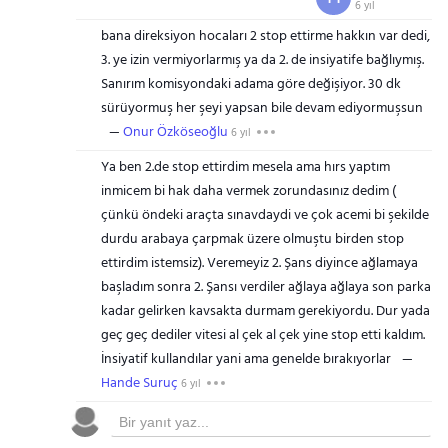
6 yıl
bana direksiyon hocaları 2 stop ettirme hakkın var dedi,
3. ye izin vermiyorlarmış ya da 2. de insiyatife bağlıymış.
Sanırım komisyondaki adama göre değişiyor. 30 dk
sürüyormuş her şeyi yapsan bile devam ediyormuşsun
Onur Özköseoğlu
6 yıl
Ya ben 2.de stop ettirdim mesela ama hırs yaptım
inmicem bi hak daha vermek zorundasınız dedim (
çünkü öndeki araçta sınavdaydi ve çok acemi bi şekilde
durdu arabaya çarpmak üzere olmuştu birden stop
ettirdim istemsiz). Veremeyiz 2. Şans diyince ağlamaya
başladım sonra 2. Şansı verdiler ağlaya ağlaya son parka
kadar gelirken kavsakta durmam gerekiyordu. Dur yada
geç geç dediler vitesi al çek al çek yine stop etti kaldım.
İnsiyatif kullandılar yani ama genelde bırakıyorlar
Hande Suruç
6 yıl