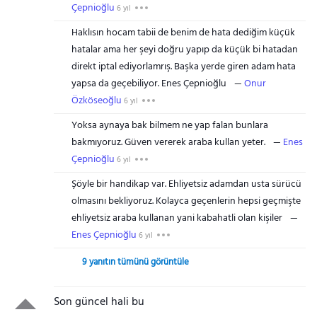
Çepnioğlu
6 yıl
Haklısın hocam tabii de benim de hata dediğim küçük
hatalar ama her şeyi doğru yapıp da küçük bi hatadan
direkt iptal ediyorlamrış. Başka yerde giren adam hata
yapsa da geçebiliyor. Enes Çepnioğlu
Onur
Özköseoğlu
6 yıl
Yoksa aynaya bak bilmem ne yap falan bunlara
bakmıyoruz. Güven vererek araba kullan yeter.
Enes
Çepnioğlu
6 yıl
Şöyle bir handikap var. Ehliyetsiz adamdan usta sürücü
olmasını bekliyoruz. Kolayca geçenlerin hepsi geçmişte
ehliyetsiz araba kullanan yani kabahatli olan kişiler
Enes Çepnioğlu
6 yıl
9 yanıtın tümünü görüntüle
Son güncel hali bu