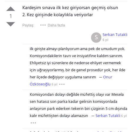
Kardeşim sınava ilk kez giriyorsan geçmiş olsun
2. Kez girişinde kolaylıkla veriyorlar
1
Paylaş:
Daha fazla
Serkan Tutakli
S
6 yıl
ilk girişte almayı planlıyorum ama pek de umudum yok.
Komisyondakilerin tavrı ve insiyatifine kaldım sanırım.
Ehliyetsiz iyi sürenlere de nedense ehliyet vermemek
için uğraşıyorlarmış. bir de genel prosedür yok, her ilde
her ilçede değişiyor uygulama sanırım
Onur
Özköseoğlu
6 yıl
Komisyondan dolayı değilde müfettiş olayı var Mesela
sen hatasız son parka kadar gelirsin komisyonlada
anlaşırsın park ederken tekerin biri çizginin 5 cm dışında
kalır müfettişten dolayı alamazsın
Serkan Tutakli
6 yıl