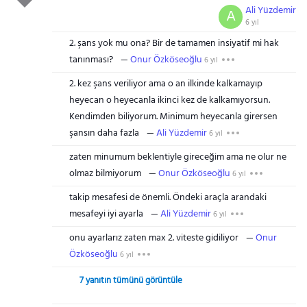
Ali Yüzdemir
A
6 yıl
2. şans yok mu ona? Bir de tamamen insiyatif mi hak
tanınması?
Onur Özköseoğlu
6 yıl
2. kez şans veriliyor ama o an ilkinde kalkamayıp
heyecan o heyecanla ikinci kez de kalkamıyorsun.
Kendimden biliyorum. Minimum heyecanla girersen
şansın daha fazla
Ali Yüzdemir
6 yıl
zaten minumum beklentiyle gireceğim ama ne olur ne
olmaz bilmiyorum
Onur Özköseoğlu
6 yıl
takip mesafesi de önemli. Öndeki araçla arandaki
mesafeyi iyi ayarla
Ali Yüzdemir
6 yıl
onu ayarlarız zaten max 2. viteste gidiliyor
Onur
Özköseoğlu
6 yıl
7 yanıtın tümünü görüntüle