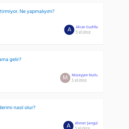
tirmiyor. Ne yapmalıyım?
Alican Gushlla
A
5 yıl önce
ama gelir?
Müzeyyen Nurlu
M
5 yıl önce
erimi nasıl olur?
Ahmet Şengül
A
5 yıl önce