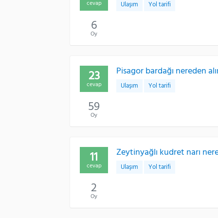
cevap
Ulaşım
Yol tarifi
6
Oy
Pisagor bardağı nereden alı
23
cevap
Ulaşım
Yol tarifi
59
Oy
Zeytinyağlı kudret narı ne
11
cevap
Ulaşım
Yol tarifi
2
Oy