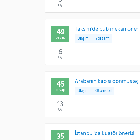
9
Oy
Taksim'de pub mekan öneri
49
cevap
Ulaşım
Yol tarifi
6
Oy
Arabanın kapısı donmuş açı
45
cevap
Ulaşım
Otomobil
13
Oy
İstanbul'da kuaför önerisi
35