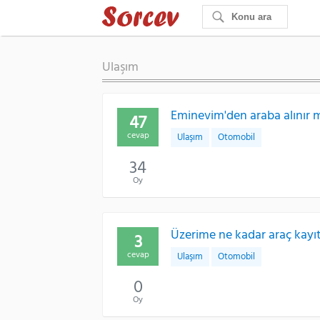
Ulaşım
Eminevim'den araba alınır 
47
cevap
Ulaşım
Otomobil
34
Oy
Üzerime ne kadar araç kayıt 
3
cevap
Ulaşım
Otomobil
0
Oy