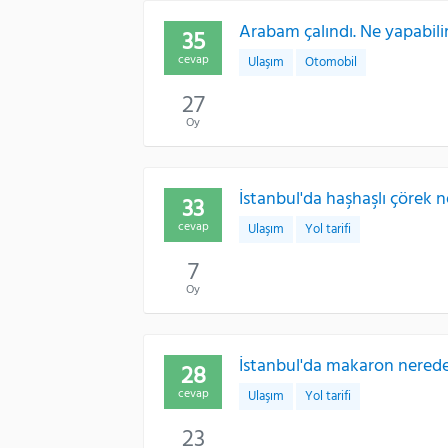
Arabam çalındı. Ne yapabili
35
cevap
Ulaşım
Otomobil
27
Oy
İstanbul'da haşhaşlı çörek 
33
cevap
Ulaşım
Yol tarifi
7
Oy
İstanbul'da makaron nered
28
cevap
Ulaşım
Yol tarifi
23