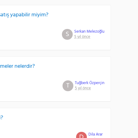
atış yapabilir miyim?
Serkan Melezoğlu
S
5 yıl önce
meler nelerdir?
Tuğberk Özperçin
T
5 yıl önce
i?
Dila Arar
D