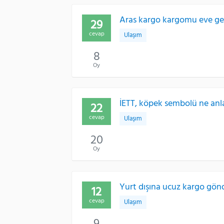
Aras kargo kargomu eve ge
29
cevap
Ulaşım
8
Oy
İETT, köpek sembolü ne anl
22
cevap
Ulaşım
20
Oy
Yurt dışına ucuz kargo gönd
12
cevap
Ulaşım