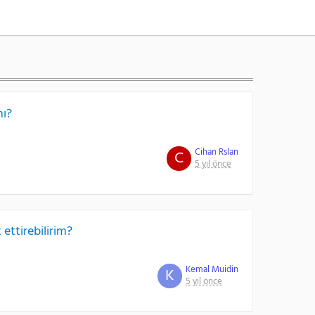
mı?
Cihan Rslan
C
5 yıl önce
ettirebilirim?
Kemal Muidin
K
5 yıl önce