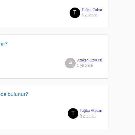
Tuğçe Cukur
T
5 yıl önce
nır?
Atakan Özvural
A
5 yıl önce
rede bulunur?
Tuğba Atacan
T
5 yıl önce