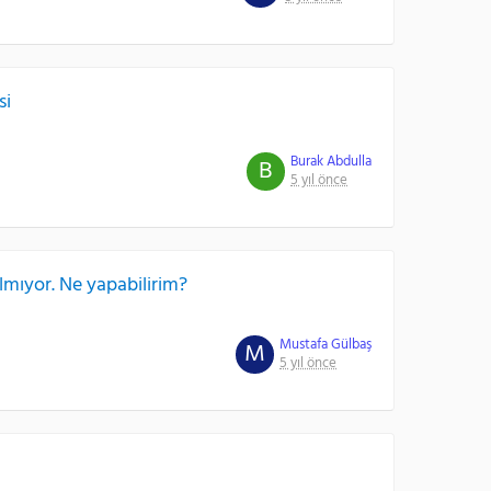
si
Burak Abdulla
B
5 yıl önce
lmıyor. Ne yapabilirim?
Mustafa Gülbaş
M
5 yıl önce