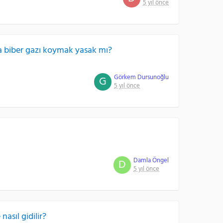
5 yıl önce
a biber gazı koymak yasak mı?
Görkem Dursunoğlu
G
5 yıl önce
Damla Öngel
D
5 yıl önce
asıl gidilir?