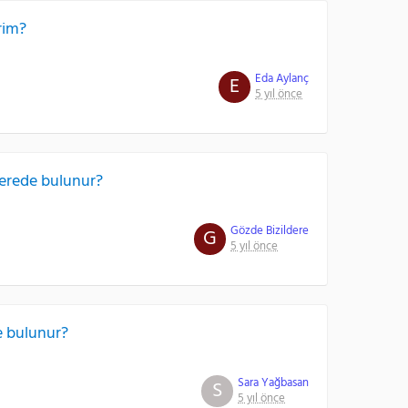
rim?
Eda Aylanç
E
5 yıl önce
nerede bulunur?
Gözde Bizildere
G
5 yıl önce
e bulunur?
Sara Yağbasan
S
5 yıl önce