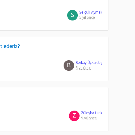
Selçuk Aymak
S
5 yıl önce
at ederiz?
Berkay Üçkardeş
B
5 yıl önce
Züleyha Urak
Z
5 yıl önce