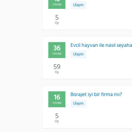
cevap
Ulaşım
5
Oy
Evcil hayvan ile nasıl seyah
36
cevap
Ulaşım
59
Oy
Borajet iyi bir firma mı?
16
cevap
Ulaşım
5
Oy