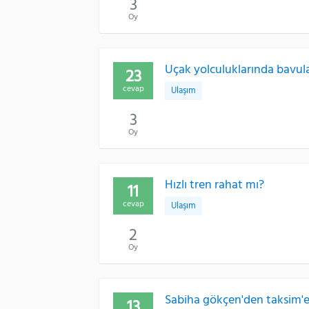
3
Oy
Uçak yolculuklarında bavul
23
cevap
Ulaşım
3
Oy
Hızlı tren rahat mı?
11
cevap
Ulaşım
2
Oy
Sabiha gökçen'den taksim'e n
13