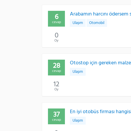
Arabamın harcını ödersem s
6
cevap
Ulaşım
Otomobil
0
Oy
Otostop için gereken malze
28
cevap
Ulaşım
12
Oy
En iyi otobüs firması hangis
37
cevap
Ulaşım