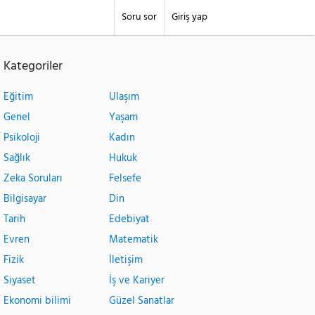
Soru sor
Giriş yap
Kategoriler
Eğitim
Ulaşım
Genel
Yaşam
Psikoloji
Kadın
Sağlık
Hukuk
Zeka Soruları
Felsefe
Bilgisayar
Din
Tarih
Edebiyat
Evren
Matematik
Fizik
İletişim
Siyaset
İş ve Kariyer
Ekonomi bilimi
Güzel Sanatlar