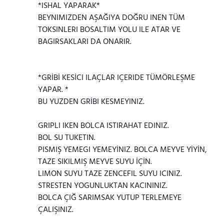
*ISHAL YAPARAK*
BEYNIMIZDEN AŞAĞIYA DOĞRU INEN TÜM
TOKSINLERI BOSALTIM YOLU ILE ATAR VE
BAGIRSAKLARI DA ONARIR.
*GRİBİ KESİCI ILAÇLAR IÇERIDE TÜMÖRLEŞME
YAPAR. *
BU YUZDEN GRİBI KESMEYINIZ.
GRIPLI IKEN BOLCA ISTIRAHAT EDINIZ.
BOL SU TUKETIN.
PISMIŞ YEMEGI YEMEYİNIZ. BOLCA MEYVE YİYİN,
TAZE SIKILMIŞ MEYVE SUYU İÇİN.
LIMON SUYU TAZE ZENCEFIL SUYU ICINIZ.
STRESTEN YOGUNLUKTAN KACININIZ.
BOLCA ÇIĞ SARIMSAK YUTUP TERLEMEYE
ÇALIŞINIZ.