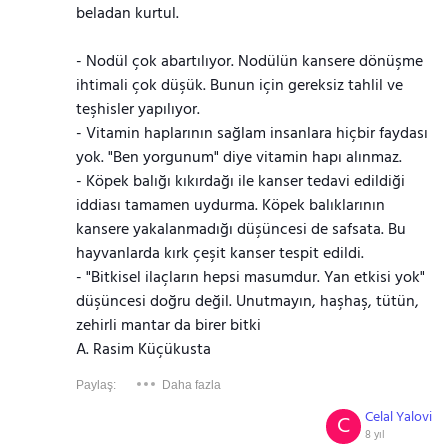
beladan kurtul.
- Nodül çok abartılıyor. Nodülün kansere dönüşme
ihtimali çok düşük. Bunun için gereksiz tahlil ve
teşhisler yapılıyor.
- Vitamin haplarının sağlam insanlara hiçbir faydası
yok. "Ben yorgunum" diye vitamin hapı alınmaz.
- Köpek balığı kıkırdağı ile kanser tedavi edildiği
iddiası tamamen uydurma. Köpek balıklarının
kansere yakalanmadığı düşüncesi de safsata. Bu
hayvanlarda kırk çeşit kanser tespit edildi.
- "Bitkisel ilaçların hepsi masumdur. Yan etkisi yok"
düşüncesi doğru değil. Unutmayın, haşhaş, tütün,
zehirli mantar da birer bitki
A. Rasim Küçükusta
Paylaş:
Daha fazla
Celal Yalovi
C
8 yıl