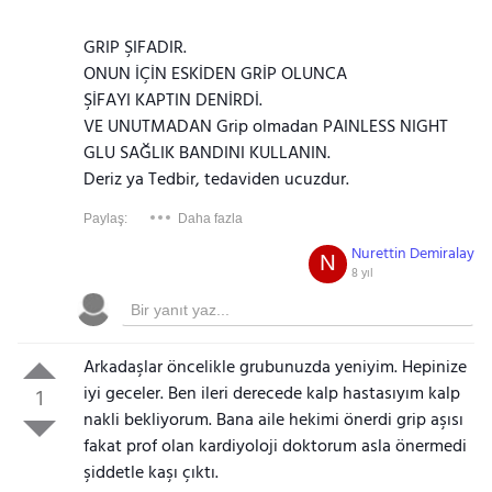
GRIP ŞIFADIR.
ONUN İÇİN ESKİDEN GRİP OLUNCA
ŞİFAYI KAPTIN DENİRDİ.
VE UNUTMADAN Grip olmadan PAINLESS NIGHT
GLU SAĞLIK BANDINI KULLANIN.
Deriz ya Tedbir, tedaviden ucuzdur.
Paylaş:
Daha fazla
Nurettin Demiralay
N
8 yıl
Arkadaşlar öncelikle grubunuzda yeniyim. Hepinize
iyi geceler. Ben ileri derecede kalp hastasıyım kalp
1
nakli bekliyorum. Bana aile hekimi önerdi grip aşısı
fakat prof olan kardiyoloji doktorum asla önermedi
şiddetle kaşı çıktı.