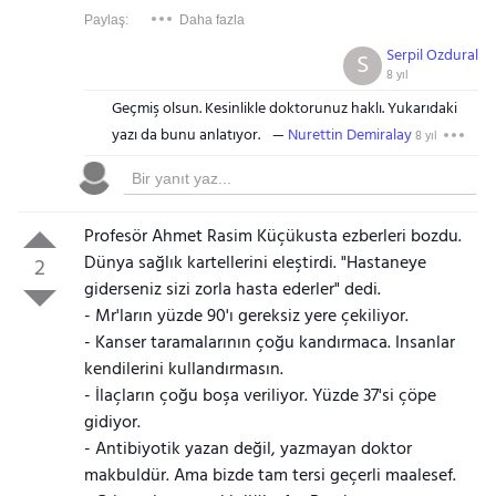
Paylaş:
Daha fazla
Serpil Ozdural
S
8 yıl
Geçmiş olsun. Kesinlikle doktorunuz haklı. Yukarıdaki
yazı da bunu anlatıyor.
Nurettin Demiralay
8 yıl
Profesör Ahmet Rasim Küçükusta ezberleri bozdu.
Dünya sağlık kartellerini eleştirdi. "Hastaneye
2
giderseniz sizi zorla hasta ederler" dedi.
- Mr'ların yüzde 90'ı gereksiz yere çekiliyor.
- Kanser taramalarının çoğu kandırmaca. Insanlar
kendilerini kullandırmasın.
- İlaçların çoğu boşa veriliyor. Yüzde 37'si çöpe
gidiyor.
- Antibiyotik yazan değil, yazmayan doktor
makbuldür. Ama bizde tam tersi geçerli maalesef.