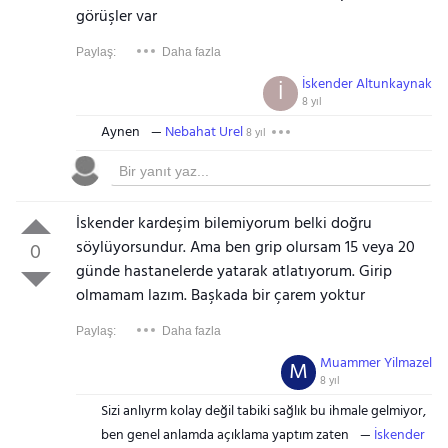
görüşler var
Paylaş:
Daha fazla
İskender Altunkaynak
İ
8 yıl
Aynen
Nebahat Urel
8 yıl
İskender kardeşim bilemiyorum belki doğru
söylüyorsundur. Ama ben grip olursam 15 veya 20
0
günde hastanelerde yatarak atlatıyorum. Girip
olmamam lazım. Başkada bir çarem yoktur
Paylaş:
Daha fazla
Muammer Yilmazel
M
8 yıl
Sizi anlıyrm kolay değil tabiki sağlık bu ihmale gelmiyor,
ben genel anlamda açıklama yaptım zaten
İskender