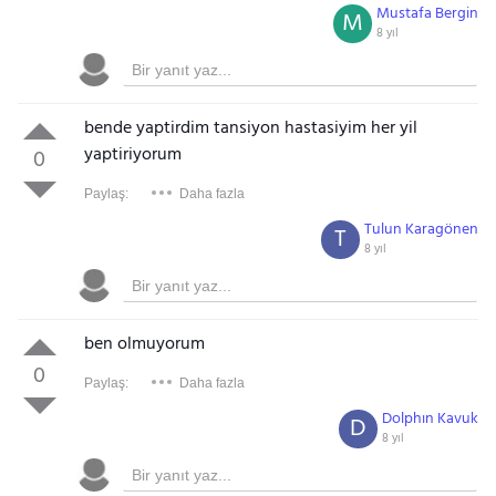
Mustafa Bergin
M
8 yıl
bende yaptirdim tansiyon hastasiyim her yil
yaptiriyorum
0
Paylaş:
Daha fazla
Tulun Karagönen
T
8 yıl
ben olmuyorum
0
Paylaş:
Daha fazla
Dolphın Kavuk
D
8 yıl