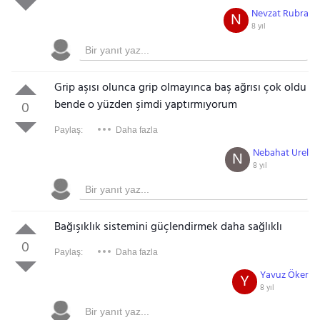
Nevzat Rubra
N
8 yıl
Grip aşısı olunca grip olmayınca baş ağrısı çok oldu
bende o yüzden şimdi yaptırmıyorum
0
Paylaş:
Daha fazla
Nebahat Urel
N
8 yıl
Gezinti Menüsü
Bağışıklık sistemini güçlendirmek daha sağlıklı
0
Paylaş:
Daha fazla
Yavuz Öker
Y
8 yıl