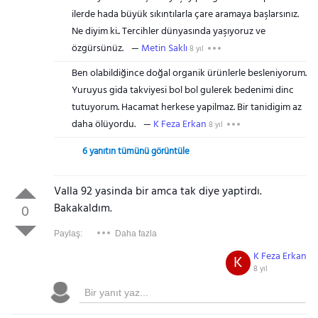
ilerde hada büyük sıkıntılarla çare aramaya başlarsınız.
Ne diyim ki.. Tercihler dünyasında yaşıyoruz ve
özgürsünüz.
Metin Saklı
8 yıl
Ben olabildiğince doğal organik ürünlerle besleniyorum.
Yuruyus gida takviyesi bol bol gulerek bedenimi dinc
tutuyorum. Hacamat herkese yapilmaz. Bir tanidigim az
daha ölüyordu.
K Feza Erkan
8 yıl
6 yanıtın tümünü görüntüle
Valla 92 yasinda bir amca tak diye yaptirdı.
Bakakaldım.
0
Paylaş:
Daha fazla
K Feza Erkan
K
8 yıl