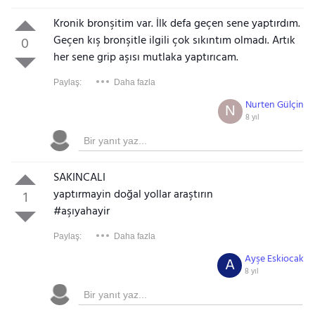
Kronik bronşitim var. İlk defa geçen sene yaptırdım.
Geçen kış bronşitle ilgili çok sıkıntım olmadı. Artık
0
her sene grip aşısı mutlaka yaptırıcam.
Paylaş:
Daha fazla
Nurten Gülçin
N
8 yıl
SAKINCALI
yaptırmayin doğal yollar araştırın
1
#aşıyahayir
Paylaş:
Daha fazla
Ayşe Eskiocak
A
8 yıl