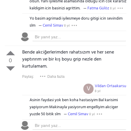
olsun. Yani iyilesme asamasinda oldugu icin cok kararsiz
kaldigim icin basinizi agrittim.
Fatma Gülöz
8 yıl
Yo basim agrimadi iyilesmeye doru gitigi icin sevindim
slm
Cemil Simav
8 yıl
Bende akciğerlerimden rahatsızım ve her sene
yaptırırım ve bir kış boyu grip nezle den
0
kurtulamam.
Paylaş:
Daha fazla
Vildan Ortaakarsu
V
8 yıl
Asinin faydasi yok ben koha hastasiyim Bal karisimi
yapiyorum Makinayla yasiyorum engelliyim akciger
yuzde 50 bitik slm
Cemil Simav
8 yıl