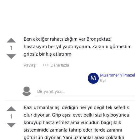
Ben akciğer rahatsızlığım var Bronşektazi
hastasıyım her yıl yaptırıyorum. Zararını görmedim
1
gripsiz bir kış atlatırım
Paylaş:
Daha fazla
Muammer Yilmazel
M
8 yıl
Bazı uzmanlar aşı dediğin her yıl değil tek seferlik
olur diyorlar. Grip aşısı evet belki sizi kış boyunca
1
koruyup hasta etmez ama vücudun bağışıklık
sisteminide zamanla tahrip eder ilerde zararını
görürsün diyorlar. Yani uzmanlar arası çokfarklı