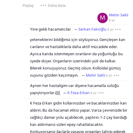
Paylaş:
Daha fazla
Metin Saklı
M
8 yıl
Yıne geldı hacamatcılar
Serkan Fakıoğlu
8 yıl
yeteneklerini bildiğimiz için söylüyoruz. Gençleşen kan
canlanır ve hastalıklarla daha aktif mücadele eder.
Ayrıca kanda istenmeyen oranların da yoğunluğu bu
syede düşer. Organların üzerindeki yük de kalkar.
Bilerek konuşuyoruz. Geçmiş olsun. Kolloidal gümüş
suyunu gözden kaçırmayın.
Metin Saklı
8 yıl
Aynen her hastaligim var diyene hacamatla sülüğü
yapıştırıyorlar:((((
K Feza Erkan
8 yıl
K Feza Erkan gidin kollarınızdan ve bacaklarınızdan kan
aldırın. Bu da hacamat etkisi yapar. Varsa çevrenizde bir
sağlıkçı damar yolu açabilecek, yaptırın. 1-2 çay bardağı
kan aldırmanız sizleri epey rahatlatacaktır.
Korkuyorsanız ilaçlarla yaşayıp organları tahrip ederek