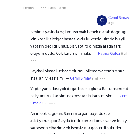
Paylaş:
Daha fazla
Cemil Simav
C
8 yıl
Benim 2 yasinda oglum. Parmak bebek olarak dogdugu
icin kronik akciger hastasi oldu kuvezde. Bizede bu yil
yaptirin dedi dr umuz. Siz yaptirdiginizda arada fark
oluyormuydu. Cok kararsizim hala.
Fatma Gülöz
8 yıl
Faydasi olmadi Bebege olurmu bilemem gecmis olsun
insallah iyilesir slm
Cemil Simav
8 yıl
Yaptir yan etkisi yok dogal besle oglunu Bal karisimi sut
bal yumurta karisimi Pekmez tahin karisimi slm
Cemil
Simav
8 yıl
Amin cok sagolun. Sanirim organ buyudukce
atlatiyoruz gibi. 3 ayda bir dr kontrolumuz var ve bu ay
satrasyon cihazimiz okjisensiz 100 gosterdi sukurler