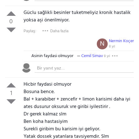
Güclu sağlikli besinler tuketmeliyiz kronik hastalik
yoksa aşi önerilmiyor.
0
Paylaş:
Daha fazla
Nermin Koçer
N
8 yıl
Asinin faydasi olmuyor
Cemil Simav
8 yıl
Hicbir faydasi olmuyor
Bosuna bence.
1
Bal + karabiber + zencefir + limon karisimi daha iyi
ates dusurur oksuruk vre giribi iyilestirir .
Dr gerek kalmaz slm
Ben koha hastasiyim
Surekli giribim bu karisim iyi geliyor.
Yatak dossek yatanlara tavsiyemdir. Slm