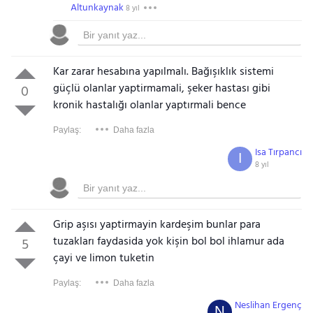
Altunkaynak
8 yıl
Kar zarar hesabına yapılmalı. Bağışıklık sistemi
güçlü olanlar yaptirmamali, şeker hastası gibi
0
kronik hastalığı olanlar yaptırmali bence
Paylaş:
Daha fazla
Isa Tırpancı
I
8 yıl
Grip aşısı yaptirmayin kardeşim bunlar para
tuzakları faydasida yok kişin bol bol ihlamur ada
5
çayi ve limon tuketin
Paylaş:
Daha fazla
Neslihan Ergenç
N