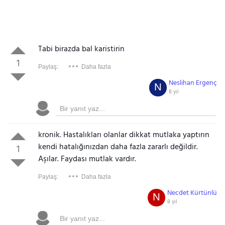
Tabi birazda bal karistirin
1
Paylaş:
Daha fazla
Neslihan Ergenç
N
8 yıl
kronik. Hastalıkları olanlar dikkat mutlaka yaptırın
kendi hatalığınızdan daha fazla zararlı değildir.
1
Aşılar. Faydası mutlak vardır.
Paylaş:
Daha fazla
Necdet Kürtünlü
N
8 yıl