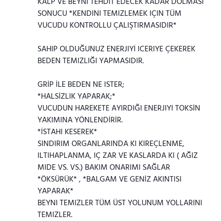
KALP VE BEYNI TEHDIT EDECEK KADAR DOLMASI
SONUCU *KENDINI TEMIZLEMEK IÇIN TÜM
VUCUDU KONTROLLU ÇALIŞTIRMASIDIR*
SAHIP OLDUĞUNUZ ENERJIYİ ICERIYE ÇEKEREK
BEDEN TEMIZLIĞI YAPMASIDIR.
GRİP İLE BEDEN NE ISTER;
*HALSİZLIK YAPARAK;*
VUCUDUN HAREKETE AYIRDIĞI ENERJIYI TOKSİN
YAKIMINA YÖNLENDİRİR.
*İSTAHI KESEREK*
SINDIRIM ORGANLARINDA KI KIREÇLENME,
ILTIHAPLANMA, IÇ ZAR VE KASLARDA KI ( AĞIZ
MIDE VS. VS.) BAKIM ONARIMI SAĞLAR
*ÖKSÜRÜK* , *BALGAM VE GENİZ AKINTISI
YAPARAK*
BEYNI TEMIZLER TÜM ÜST YOLUNUM YOLLARINI
TEMIZLER.