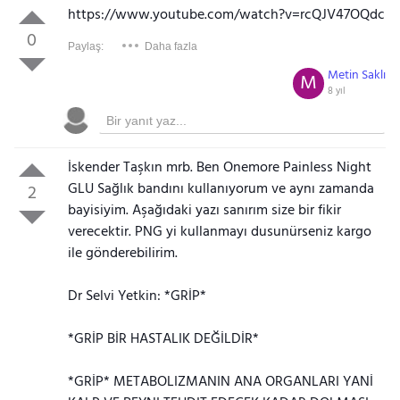
https://www.youtube.com/watch?v=rcQJV47OQdc
0
Paylaş:
Daha fazla
Metin Saklı
M
8 yıl
İskender Taşkın mrb. Ben Onemore Painless Night
GLU Sağlık bandını kullanıyorum ve aynı zamanda
2
bayisiyim. Aşağıdaki yazı sanırım size bir fikir
verecektir. PNG yi kullanmayı dusunürseniz kargo
ile gönderebilirim.
Dr Selvi Yetkin: *GRİP*
*GRİP BİR HASTALIK DEĞİLDİR*
*GRİP* METABOLIZMANIN ANA ORGANLARI YANİ