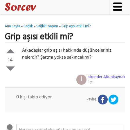
Ana Sayfa
»
Sağlık
»
Sağlıklı yaşam
»
Grip aşısı etkili mi?
Grip aşısı etkili mi?
Arkadaşlar grip aşısı hakkında düşünceleriniz
nelerdir? Şartmı yoksa sakıncalımı?
14
İskender Altunkaynak
İ
8 yıl
0
kişi takip ediyor.
Paylaş: