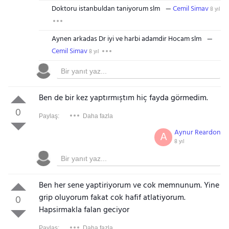
Doktoru istanbuldan taniyorum slm
Cemil Simav
8 yıl
Aynen arkadas Dr iyi ve harbi adamdir Hocam slm
Cemil Simav
8 yıl
Ben de bir kez yaptırmıştım hiç fayda görmedim.
0
Paylaş:
Daha fazla
Aynur Reardon
A
8 yıl
Ben her sene yaptiriyorum ve cok memnunum. Yine
grip oluyorum fakat cok hafif atlatiyorum.
0
Hapsirmakla falan geciyor
Paylaş:
Daha fazla