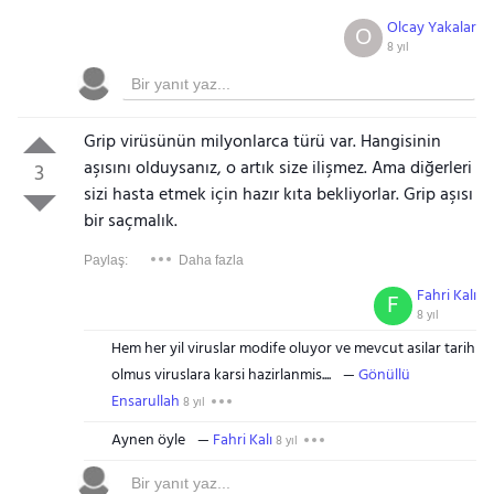
Olcay Yakalar
O
8 yıl
Grip virüsünün milyonlarca türü var. Hangisinin
aşısını olduysanız, o artık size ilişmez. Ama diğerleri
3
sizi hasta etmek için hazır kıta bekliyorlar. Grip aşısı
bir saçmalık.
Paylaş:
Daha fazla
Fahri Kalı
F
8 yıl
Hem her yil viruslar modife oluyor ve mevcut asilar tarih
olmus viruslara karsi hazirlanmis....
Gönüllü
Ensarullah
8 yıl
Aynen öyle
Fahri Kalı
8 yıl