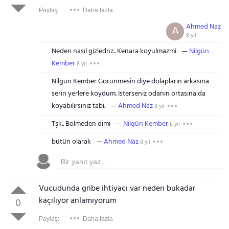
Paylaş:
Daha fazla
Ahmed Naz
A
8 yıl
Neden nasıl gizlednz.. Kenara koyulmazmi
Nilgün
Kember
8 yıl
Nilgün Kember Görünmesin diye dolapların arkasına
serin yerlere koydum. İsterseniz odanın ortasına da
koyabilirsiniz tabi.
Ahmed Naz
8 yıl
Tşk.. Bolmeden dimi
Nilgün Kember
8 yıl
bütün olarak
Ahmed Naz
8 yıl
Vucudunda gribe ihtiyacı var neden bukadar
kaçılıyor anlamıyorum
0
Paylaş:
Daha fazla