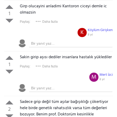
Girp olucayini anladimi Kantoron ciceyi demle ic
olmazsin
1
Paylaş:
Daha fazla
Köylüm Girişken
K
8 yıl
Sakin girip aşısı dediler insanlara hastalık yüklediler
1
Paylaş:
Daha fazla
Mert İzci
M
8 yıl
Sadece grip değil tüm aşılar bağışıklığı çökertiyor
hele birde genetik rahatsızlık varsa tüm değerleri
2
bozuyor. Benim prof. Doktorüm kesinlikle