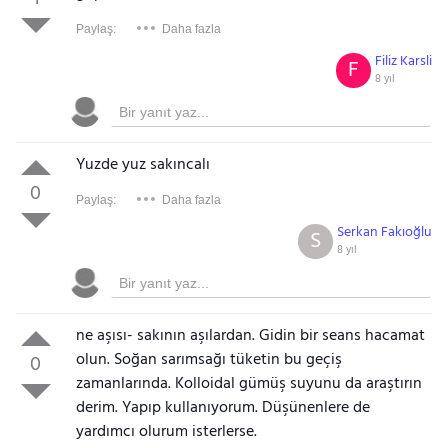
Paylaş:
Daha fazla
Filiz Karsli
F
8 yıl
Yuzde yuz sakıncalı
0
Paylaş:
Daha fazla
Serkan Fakıoğlu
S
8 yıl
ne aşısı- sakının aşılardan. Gidin bir seans hacamat
olun. Soğan sarımsağı tüketin bu geçiş
0
zamanlarında. Kolloidal gümüş suyunu da araştırın
derim. Yapıp kullanıyorum. Düşünenlere de
yardımcı olurum isterlerse.