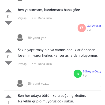
ben yaptırmam, kandırmaca bana göre
0
Paylaş:
Daha fazla
Gül Atesar
G
8 yıl
Sakın yaptırmayın cıva varmıs cocuklar önceden
lösemimi vardı herkes kanser asılardan oluyormus
0
Paylaş:
Daha fazla
Süheyla Ozzy
S
8 yıl
Ben her odaya bütün kuru soğan gizledim.
1-2 yıldır grip olmuyoruz çok şükür.
1