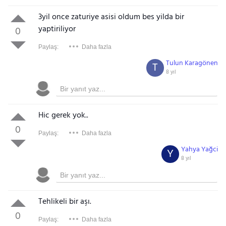
3yil once zaturiye asisi oldum bes yilda bir
yaptiriliyor
0
Paylaş:
Daha fazla
Tulun Karagönen
T
8 yıl
Hic gerek yok..
0
Paylaş:
Daha fazla
Yahya Yağci
Y
8 yıl
Tehlikeli bir aşı.
0
Paylaş:
Daha fazla