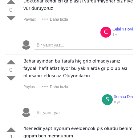
Doktorlar kendileri grip aşısı vurdurmıyorlar biz niye
vur duruyoruz
0
Paylaş:
Daha fazla
Celal Yalovi
C
8 yıl
Bahar ayından bu tarafa hiç grip olmadıysanız
faydalı hafif atlatılıyor bu yakınlarda grip olup aşı
0
olursanız etkisi az. Oluyor ilacın
Paylaş:
Daha fazla
Semaa Din
S
8 yıl
4senedir yaptırıyorum eveldencok pis olurdu benim
gripim ben memnunum
1