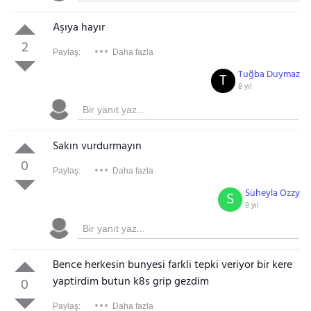
Aşıya hayır
2
Paylaş:
Daha fazla
Tuğba Duymaz
T
8 yıl
Sakın vurdurmayın
0
Paylaş:
Daha fazla
Süheyla Ozzy
S
8 yıl
Bence herkesin bunyesi farkli tepki veriyor bir kere
yaptirdim butun k8s grip gezdim
0
Paylaş:
Daha fazla