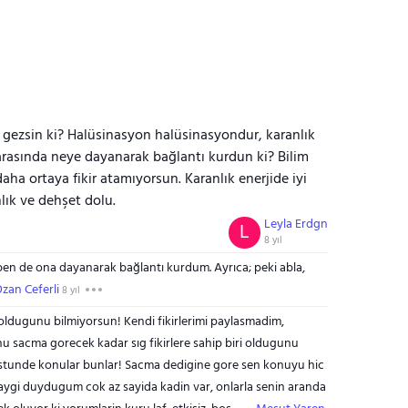
 gezsin ki? Halüsinasyon halüsinasyondur, karanlık
si arasında neye dayanarak bağlantı kurdun ki? Bilim
aha ortaya fikir atamıyorsun. Karanlık enerjide iyi
lık ve dehşet dolu.
Leyla Erdgn
L
8 yıl
ben de ona dayanarak bağlantı kurdum. Ayrıca; peki abla,
zan Ceferli
8 yıl
 oldugunu bilmiyorsun! Kendi fikirlerimi paylasmadim,
nu sacma gorecek kadar sıg fikirlere sahip biri oldugunu
stunde konular bunlar! Sacma dedigine gore sen konuyu hic
 saygi duydugum cok az sayida kadin var, onlarla senin aranda