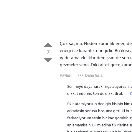
Çok saçma. Neden karanlık enerjide
enerji ise karanlık enerjidir. Bu iki
7
iyidir ama eksiktir demişsin de sen d
gezmeler sana. Dikkat et gece karan
Paylaş:
Daha fazla
Sen neye dayanarak fırça atıyorsan, 
dikkat ederim. Sen de dikkatli ol.
O
fikir atamiyorsun dedigin kisinin kim
arkadasin sorusu hosuma gitti. Ki bu
farkediyorum senin bir kac gomlek u
anlamamissin. Bilim adina fikirlerine