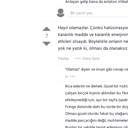
Anlayan gelip bana da anlatsın irtiba
Hayır olamazlar. Çünkü halüsinasyo
karanlık madde ve karanlık enerjinin
7
etkileri olsaydı. Böylelikle onların
yok ne yazık ki, olması da olanaksız
Paylaş:
Daha fazla
"Olamaz" diyen ve insan gibi cevap ve
yıl
Rica ederim ne demek. Güzel bir nokt
çalışan birçok kişinin aklından bu fi
etkileşmediği için, ayrı bir tayfa (spe
Fringe dizisinde dahi bu türde bir 
Olması güzel olurdu fakat bu olağan
madde parçacığını değil, muhtemelen 
Bunları bir şekilde tespit edemiyor o