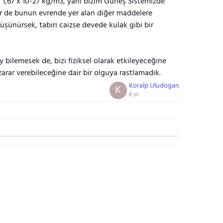
 1,67 x 10-27 kg/m3, yani bizim Güneş Sistemizde
Bir de bunun evrende yer alan diğer maddelere
şünürsek, tabiri caizse devede kulak gibi bir
ey bilemesek de, bizi fiziksel olarak etkileyeceğine
arar verebileceğine dair bir olguya rastlamadık.
Koralp Uludogan
K
8 yıl