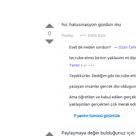
hic halusinasyon gordun mu
0
Paylaş:
Daha fazla
Evet de neden sordun?
Ozan Cefe
tecrube etmis birinin yaklasimi mi di
Yaren
8 yıl
Teşekkürler. Dediğim gibi tecrübe ett
yasayan insanlar gercek disi oldug
Ama öğretilen ve kabul edilen gerçek 
yaklaşımları gerçekten çok merak ed
11 yanıtın tümünü görüntüle
Paylaşmaya değer bulduğunuz için t