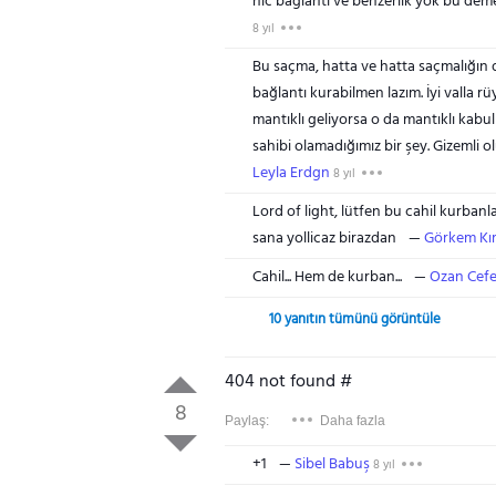
hic baglanti ve benzerlik yok bu demek
8 yıl
Bu saçma, hatta ve hatta saçmalığın d
bağlantı kurabilmen lazım. İyi valla
mantıklı geliyorsa o da mantıklı kabul 
sahibi olamadığımız bir şey. Gizemli o
Leyla Erdgn
8 yıl
Lord of light, lütfen bu cahil kurbanları
sana yollicaz birazdan
Görkem Kır
Cahil... Hem de kurban...
Ozan Cefer
10 yanıtın tümünü görüntüle
404 not found #
8
Paylaş:
Daha fazla
+1
Sibel Babuş
8 yıl