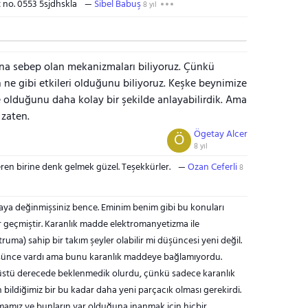
t no. 0553 5sjdhskla
Sibel Babuş
8 yıl
na sebep olan mekanizmaları biliyoruz. Çünkü
 ne gibi etkileri olduğunu biliyoruz. Keşke beynimize
 ne olduğunu daha kolay bir şekilde anlayabilirdik. Ama
 zaten.
Ögetay Alcer
Ö
8 yıl
ren birine denk gelmek güzel. Teşekkürler.
Ozan Ceferli
8
aya değinmişsiniz bence. Eminim benim gibi bu konuları
kir geçmiştir. Karanlık madde elektromanyetizma ile
ktruma) sahip bir takım şeyler olabilir mi düşüncesi yeni değil.
düşünce vardı ama bunu karanlık maddeye bağlamıyordu.
üstü derecede beklenmedik olurdu, çünkü sadece karanlık
bildiğimiz bir bu kadar daha yeni parçacık olması gerekirdi.
lmamız ve bunların var olduğuna inanmak için hiçbir