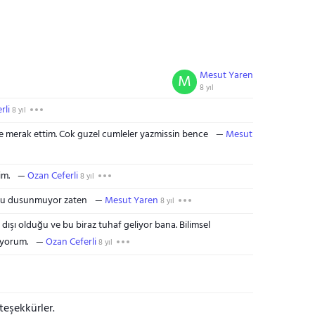
Mesut Yaren
M
8 yıl
rli
8 yıl
ye merak ettim. Cok guzel cumleler yazmissin bence
Mesut
im.
Ozan Ceferli
8 yıl
unu dusunmuyor zaten
Mesut Yaren
8 yıl
dışı olduğu ve bu biraz tuhaf geliyor bana. Bilimsel
iyorum.
Ozan Ceferli
8 yıl
eşekkürler.