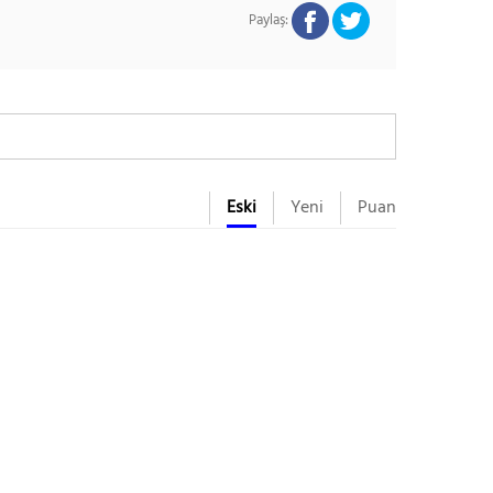
Paylaş:
Eski
Yeni
Puan