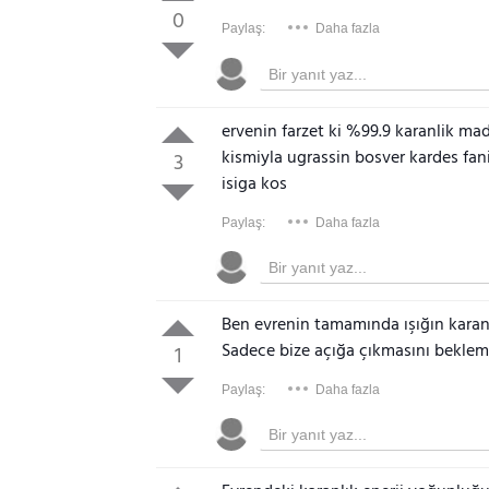
0
Paylaş:
Daha fazla
ervenin farzet ki %99.9 karanlik mad
kismiyla ugrassin bosver kardes fa
3
isiga kos
Paylaş:
Daha fazla
Ben evrenin tamamında ışığın karan
Sadece bize açığa çıkmasını beklem
1
Paylaş:
Daha fazla