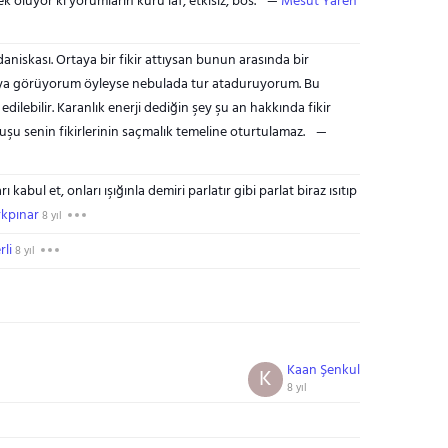
 oluyor ki yorumlarin kuru laf, etkisiz, bos.
Mesut Yaren
aniskası. Ortaya bir fikir attıysan bunun arasında bir
 rüya görüyorum öyleyse nebulada tur ataduruyorum. Bu
edilebilir. Karanlık enerji dediğin şey şu an hakkında fikir
luşu senin fikirlerinin saçmalık temeline oturtulamaz.
 kabul et, onları ışığınla demiri parlatır gibi parlat biraz ısıtıp
kpınar
8 yıl
li
8 yıl
Kaan Şenkul
K
8 yıl