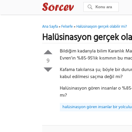
Ana Sayfa
»
Felsefe
»
Halüsinasyon gerçek olabilir mi?
Halüsinasyon gerçek ola
Bildiğim kadarıyla bilim Karanlık Ma
Evren'in %85-95'lik kısmının bu ma
9
Kafama takılansa şu; böyle bir duru
kabul edilmesi saçma değil mi?
Halüsinasyon gören insanlar o %85-95
mı?
halüsinasyon gören insanlar bir yolculuğ