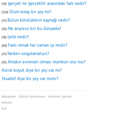
'gerçek' ile 'gerçeklik' arasındaki fark nedir?
(14)
Ölüm kolay bir şey mi?
(124)
Bütün kötülüklerin kaynağı nedir?
(31)
Ne arıyoruz biz bu dünyada?
(42)
İyilik nedir?
(18)
Farkı olmak her zaman iyi midir?
(69)
Neden sorgulamalıyız?
(21)
Ahlakın evrensel olması mümkün olur mu?
(61)
Astral boyut diye bir şey var mı?
Tesadüf diye bir şey var mıdır?
Makaleler
Gizlilik sözleşmesi
Kullanım Şartları
İletişim
RSS