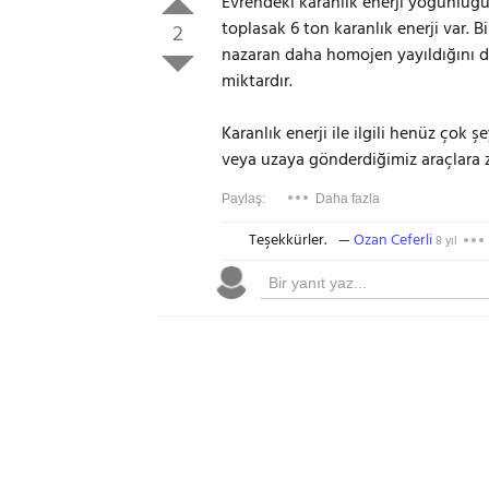
Evrendeki karanlık enerji yoğunluğu
toplasak 6 ton karanlık enerji var. 
2
nazaran daha homojen yayıldığını dü
miktardır.
Karanlık enerji ile ilgili henüz çok ş
veya uzaya gönderdiğimiz araçlara z
Paylaş:
Daha fazla
Teşekkürler.
Ozan Ceferli
8 yıl