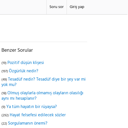
Soru sor
Giriş yap
Benzer Sorular
Pozitif düşün klişesi
(19)
Özgürlük nedir?
(197)
Tesadüf nedir? Tesadüf diye bir şey var mi
(49)
yok mu?
Olmuş olaylarla olmamış olayların olasılığı
(18)
aynı mı hesaplanır?
Ya tüm hayatın bir rüyaysa?
(9)
Hayat felsefesi edilecek sözler
(292)
Sorgulamanın önemi?
(22)