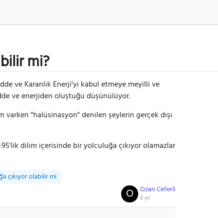
bilir mi?
dde ve Karanlık Enerji'yi kabul etmeye meyilli ve
dde ve enerjiden oluştuğu düşünülüyor.
m varken "halüsinasyon" denilen şeylerin gerçek dışı
'lik dilim içerisinde bir yolculuğa çıkıyor olamazlar
a çıkıyor olabilir mi
Ozan Ceferli
O
8 yıl