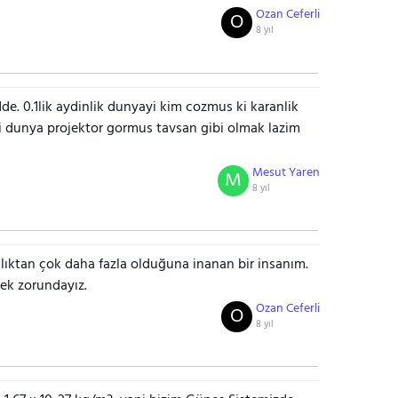
Ozan Ceferli
O
8 yıl
de. 0.1lik aydinlik dunyayi kim cozmus ki karanlik
ni dunya projektor gormus tavsan gibi olmak lazim
Mesut Yaren
M
8 yıl
lıktan çok daha fazla olduğuna inanan bir insanım.
ek zorundayız.
Ozan Ceferli
O
8 yıl