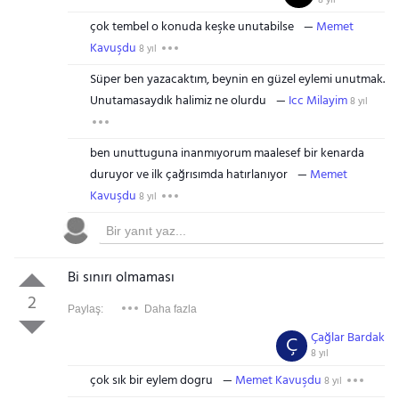
8 yıl
çok tembel o konuda keşke unutabilse
Memet
Kavuşdu
8 yıl
Süper ben yazacaktım, beynin en güzel eylemi unutmak.
Unutamasaydık halimiz ne olurdu
Icc Milayim
8 yıl
ben unuttuguna inanmıyorum maalesef bir kenarda
duruyor ve ilk çağrısımda hatırlanıyor
Memet
Kavuşdu
8 yıl
Bi sınırı olmaması
2
Paylaş:
Daha fazla
Çağlar Bardak
Ç
8 yıl
çok sık bir eylem dogru
Memet Kavuşdu
8 yıl