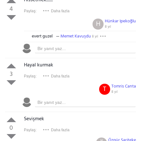
Hissetmek.......
4
Paylaş:
Daha fazla
Hünkar Ipekoğlu
H
8 yıl
evert guzel
Memet Kavuşdu
8 yıl
Hayal kurmak
3
Paylaş:
Daha fazla
Tomris Canta
T
8 yıl
Sevişmek
0
Paylaş:
Daha fazla
Özgür Sariteke