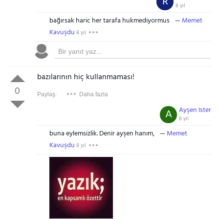
R
8 yıl
bağırsak haric her tarafa hukmediyormus
Memet
Kavuşdu
8 yıl
bazılarının hiç kullanmaması!
0
Paylaş:
Daha fazla
Ayşen Ister
A
8 yıl
buna eylemsizlik. Denir ayşen hanım,
Memet
Kavuşdu
8 yıl