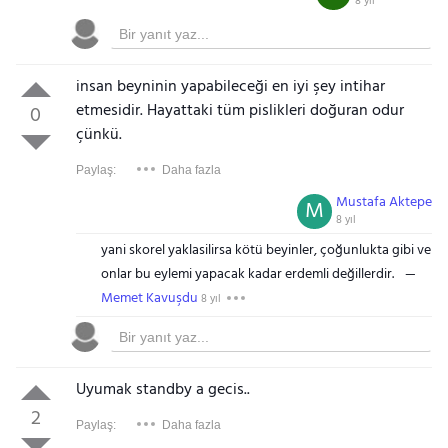
8 yıl
insan beyninin yapabileceği en iyi şey intihar
etmesidir. Hayattaki tüm pislikleri doğuran odur
0
çünkü.
Paylaş:
Daha fazla
Mustafa Aktepe
M
8 yıl
yani skorel yaklasilirsa kötü beyinler, çoğunlukta gibi ve
onlar bu eylemi yapacak kadar erdemli değillerdir.
Memet Kavuşdu
8 yıl
Uyumak standby a gecis..
2
Paylaş:
Daha fazla