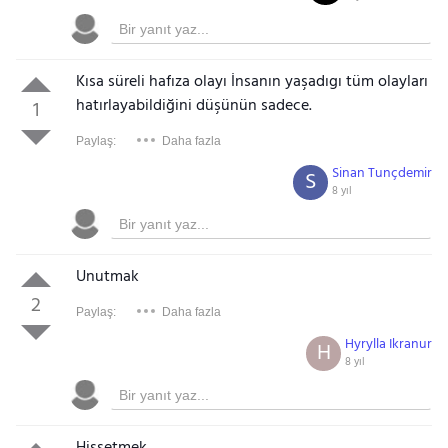
Kısa süreli hafıza olayı İnsanın yaşadıgı tüm olayları
hatırlayabildiğini düşünün sadece.
1
Paylaş:
Daha fazla
Sinan Tunçdemir
S
8 yıl
Unutmak
2
Paylaş:
Daha fazla
Hyrylla Ikranur
H
8 yıl