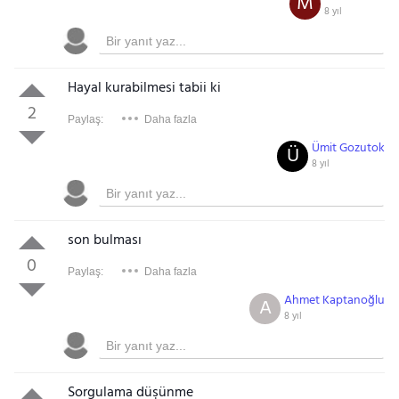
M
8 yıl
Hayal kurabilmesi tabii ki
2
Paylaş:
Daha fazla
Ümit Gozutok
Ü
8 yıl
son bulması
0
Paylaş:
Daha fazla
Ahmet Kaptanoğlu
A
8 yıl
Sorgulama düşünme