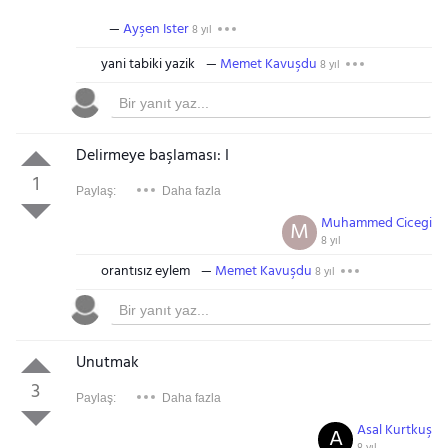
Ayşen Ister
8 yıl
yani tabiki yazik
Memet Kavuşdu
8 yıl
Delirmeye başlaması: I
1
Paylaş:
Daha fazla
Muhammed Cicegi
M
8 yıl
orantısız eylem
Memet Kavuşdu
8 yıl
Unutmak
3
Paylaş:
Daha fazla
Asal Kurtkuş
A