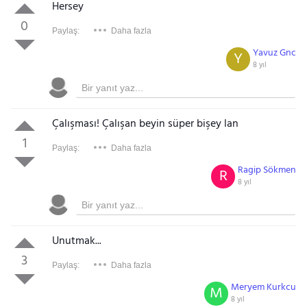
Hersey
0
Paylaş:
Daha fazla
Yavuz Gnc
Y
8 yıl
Çalışması! Çalışan beyin süper bişey lan
1
Paylaş:
Daha fazla
Ragip Sökmen
R
8 yıl
Unutmak...
3
Paylaş:
Daha fazla
Meryem Kurkcu
M
8 yıl