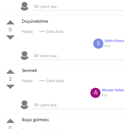
Düşünebilme
0
Paylaş:
Daha fazla
Selim Emins
S
8 yıl
Sevmek
2
Paylaş:
Daha fazla
Abuzer Kalan
A
8 yıl
Rüya görmesi.
0