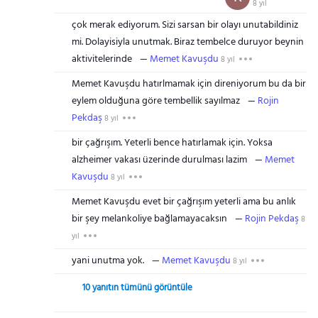
8 yıl
çok merak ediyorum. Sizi sarsan bir olayı unutabildiniz
mi. Dolayisiyla unutmak. Biraz tembelce duruyor beynin
aktivitelerinde
Memet Kavuşdu
8 yıl
Memet Kavuşdu hatırlmamak için direniyorum bu da bir
eylem olduğuna göre tembellik sayılmaz
Rojin
Pekdaş
8 yıl
bir çağrışım. Yeterli bence hatırlamak için. Yoksa
alzheimer vakası üzerinde durulması lazim
Memet
Kavuşdu
8 yıl
Memet Kavuşdu evet bir çağrışım yeterli ama bu anlık
bir şey melankoliye bağlamayacaksın
Rojin Pekdaş
8
yıl
yani unutma yok.
Memet Kavuşdu
8 yıl
10 yanıtın tümünü görüntüle