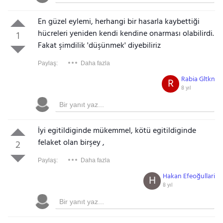
En güzel eylemi, herhangi bir hasarla kaybettiği
hücreleri yeniden kendi kendine onarması olabilirdi.
1
Fakat şimdilik 'düşünmek' diyebiliriz
Paylaş:
Daha fazla
Rabia Gltkn
R
8 yıl
İyi egitildiginde mükemmel, kötü egitildiginde
felaket olan birşey ,
2
Paylaş:
Daha fazla
Hakan Efeoğullari
H
8 yıl