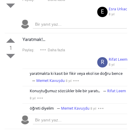
Esra Urkac
E
8 yıl
Yaratmak!...
1
Paylaş:
Daha fazla
Rifat Leem
R
8 yıl
yaratmakta ki kasıt bir fikir veya ekol ise doğru bence
Memet Kavuşdu
8 yıl
Konuştuğumuz sözcükler bile bir yaratı...
Rifat Leem
8 yıl
öğreti diyelim
Memet Kavuşdu
8 yıl