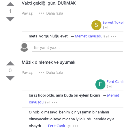
Vakti geldiği gün, DURMAK
1
Paylaş:
Daha fazla
Servet Tokel
S
8 yıl
metal yorgunluğu evet
Memet Kavuşdu
8 yıl
Müzik dinlemek ve uyumak
0
Paylaş:
Daha fazla
Ferit Canlı
F
8 yıl
biraz hobi oldu, ama buda bir eylem bicimi
Memet
Kavuşdu
8 yıl
O hobi olmasaydı benim için yaşamın bir anlamı
olmayacaktı ölseydim daha iyi ollurdu heralde öyle
olsaydı
Ferit Canlı
8 yıl