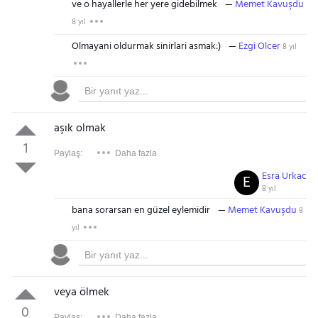
ve o hayallerle her yere gidebilmek
Memet Kavuşdu
8 yıl
Olmayani oldurmak sinirlari asmak:)
Ezgi Olcer
8 yıl
aşık olmak
1
Paylaş:
Daha fazla
Esra Urkac
E
8 yıl
bana sorarsan en güzel eylemidir
Memet Kavuşdu
8
yıl
Gezinti Menüsü
veya ölmek
0
Paylaş:
Daha fazla