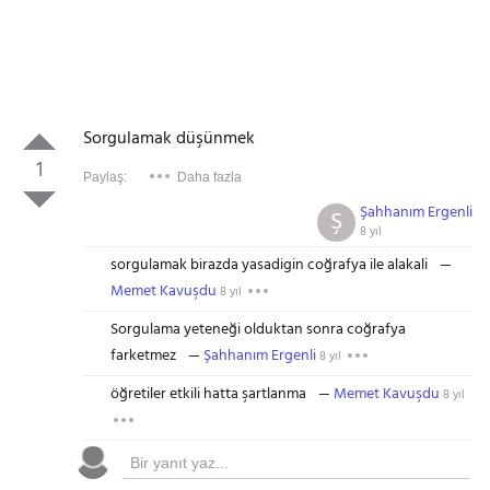
Sorgulamak düşünmek
1
Paylaş:
Daha fazla
Şahhanım Ergenli
Ş
8 yıl
sorgulamak birazda yasadigin coğrafya ile alakali
Memet Kavuşdu
8 yıl
Sorgulama yeteneği olduktan sonra coğrafya
farketmez
Şahhanım Ergenli
8 yıl
öğretiler etkili hatta şartlanma
Memet Kavuşdu
8 yıl