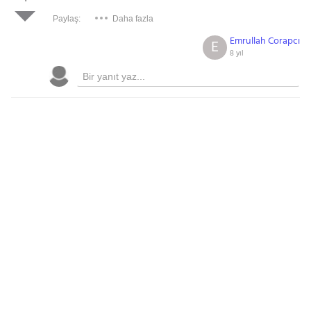
Paylaş:
Daha fazla
Emrullah Corapcı
E
8 yıl