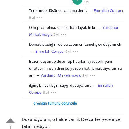
8 yıl
Temelinde düşünce var ama demi.
Emrullah Corapcı
8 yıl
O hep var olmazsa nasıl hatırlayabilir ki
Yurdanur
Mirkelamoglu
8 yıl
Demek istediğim de bu zaten en temel işlev düşünmek
Emrullah Corapcı
8 yıl
Bazen düşünüp düşünüp hatırlamayadabilir yani
unutabilir insan dimi bu yüzden hatırlamak diyorum şu
an
Yurdanur Mirkelamoglu
8 yıl
ilginç bir yaklaşım saygı duyuyorum.
Emrullah
Corapcı
8 yıl
6 yanıtın tümünü görüntüle
Düşünüyorum, o halde varım. Descartes yeterince
tatmin ediyor.
1