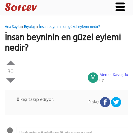
Ana Sayfa
»
Biyoloji
»
İnsan beyninin en güzel eylemi nedir?
İnsan beyninin en güzel eylemi
nedir?
30
Memet Kavuşdu
M
8 yıl
0
kişi takip ediyor.
Paylaş: