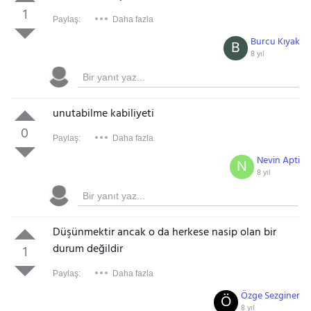
1
Paylaş:
Daha fazla
Burcu Kıyak
B
8 yıl
unutabilme kabiliyeti
0
Paylaş:
Daha fazla
Nevin Apti
N
8 yıl
Düşünmektir ancak o da herkese nasip olan bir
durum değildir
1
Paylaş:
Daha fazla
Özge Sezginer
Ö
8 yıl