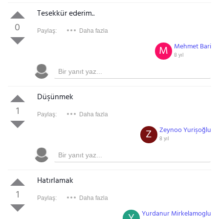
Tesekkür ederim..
0
Paylaş:
Daha fazla
Mehmet Bari
M
8 yıl
Düşünmek
1
Paylaş:
Daha fazla
Zeynoo Yurişoğlu
Z
8 yıl
Hatırlamak
1
Paylaş:
Daha fazla
Yurdanur Mirkelamoglu
Y