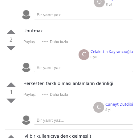
Ö
8 yıl
Unutmak
2
Paylaş:
Daha fazla
Celalettin Kayrancıoğlu
C
8 yıl
Herkesten farklı olması anlamların derinliği
1
Paylaş:
Daha fazla
Cüneyt Dutdibi
C
8 yıl
İyi bir kullanıcıya denk gelmesi:)