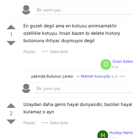
En guzeli degil ama en kotusu animsamaktir
ozellikle kotuyu. Insan bazen bi delete history
1
butonuna ihtiyac duymuyor degil
Paylaş:
Daha fazla
Ozan Kelen
O
8 yıl
yakında bulunur çaresi
Memet Kavuşdu
8 yıl
Uzaydan daha genis hayal dunyasidir, bazilari hayal
kuramaz o ayrı
2
Paylaş:
Daha fazla
Hudayi Narin
H