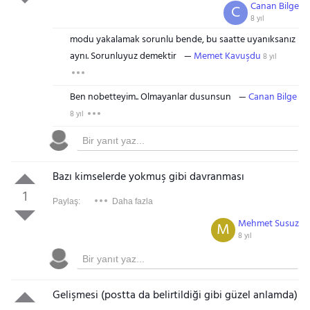
Canan Bilge
C
8 yıl
modu yakalamak sorunlu bende, bu saatte uyanıksanız
aynı. Sorunluyuz demektir
Memet Kavuşdu
8 yıl
Ben nobetteyim.. Olmayanlar dusunsun
Canan Bilge
8 yıl
Bazı kimselerde yokmuş gibi davranması
1
Paylaş:
Daha fazla
Mehmet Susuz
M
8 yıl
Gelişmesi (postta da belirtildiği gibi güzel anlamda)