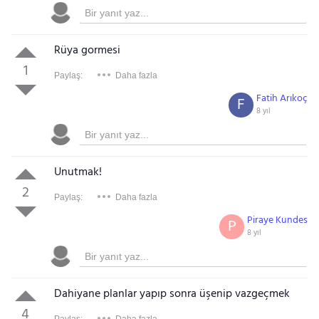
Rüya gormesi
1
Paylaş:
Daha fazla
Fatih Arıkoç
F
8 yıl
Unutmak!
2
Paylaş:
Daha fazla
Piraye Kundes
P
8 yıl
Dahiyane planlar yapıp sonra üşenip vazgeçmek
4