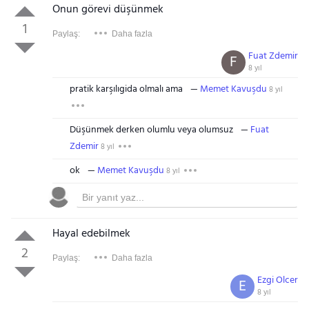
Onun görevi düşünmek
1
Paylaş:
Daha fazla
Fuat Zdemir
F
8 yıl
pratik karşılıgida olmalı ama
Memet Kavuşdu
8 yıl
Düşünmek derken olumlu veya olumsuz
Fuat
Zdemir
8 yıl
ok
Memet Kavuşdu
8 yıl
Hayal edebilmek
2
Paylaş:
Daha fazla
Ezgi Olcer
E
8 yıl