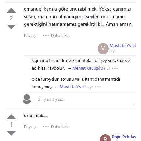
emanuel kant'a göre unutabilmek. Yoksa canımızı
sıkan, memnun olmadığımız şeyleri unutmamız
2
gerektiğini hatırlamamız gerekirdi ki... Aman aman.
Paylaş:
Daha fazla
Mustafa Yvrlk
M
8 yıl
sigmund freud de derki unutulan bir şey yok. Sadece
acı hissi kaybolur.
Memet Kavuşdu
8 yıl
o da furoyd'un sorunu valla. Kant daha mantıklı
konuşmuş.
Mustafa Yvrlk
8 yıl
unutmak.....
1
Paylaş:
Daha fazla
Rojin Pekdaş
R