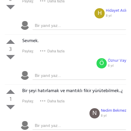
Paylaş:
Daha fazla
Hidayet Aslı
H
8 yıl
Sevmek.
3
Paylaş:
Daha fazla
Öznur Vay
Ö
8 yıl
Bir şeyi hatırlamak ve mantıklı fikir yürütebilmek..¿
1
Paylaş:
Daha fazla
Nedim Bekmez
N
8 yıl