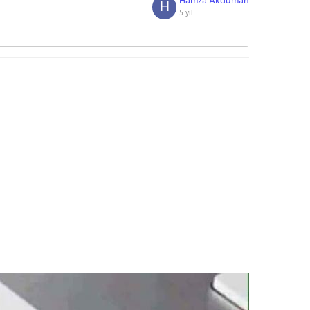
Hamza Akduman
H
5 yıl