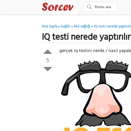
Ana Sayfa
»
Sağlık
»
Akıl sağlığı
»
IQ testi nerede yaptırılı
IQ testi nerede yaptırılı
gerçek iq testini nerde / nasıl yapab
5