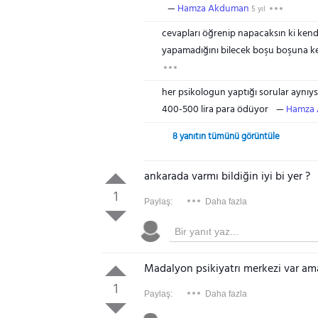
Hamza Akduman
5 yıl
cevapları öğrenip napacaksın ki kendi
yapamadığını bilecek boşu boşuna ke
her psikologun yaptığı sorular aynı
400-500 lira para ödüyor
Hamza
8 yanıtın tümünü görüntüle
ankarada varmı bildiğin iyi bi yer ?
1
Paylaş:
Daha fazla
Madalyon psikiyatrı merkezi var am
1
Paylaş:
Daha fazla