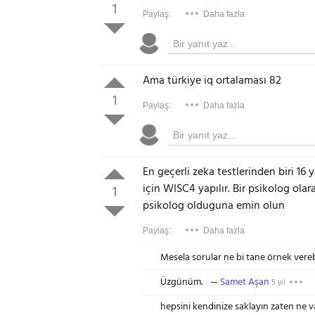
1
Paylaş:
Daha fazla
Ama türkiye iq ortalaması 82
1
Paylaş:
Daha fazla
En geçerli zeka testlerinden biri 16 
için WISC4 yapılır. Bir psikolog ola
1
psikolog olduguna emin olun
Paylaş:
Daha fazla
Mesela sorular ne bi tane örnek verebi
Üzgünüm.
Samet Aşan
5 yıl
hepsini kendinize saklayın zaten ne v