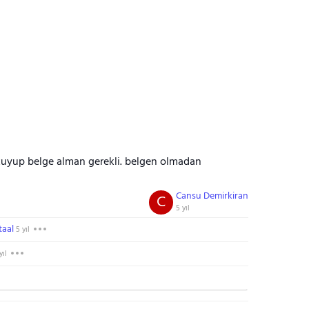
okuyup belge alman gerekli. belgen olmadan
Cansu Demirkiran
C
5 yıl
aal
5 yıl
yıl