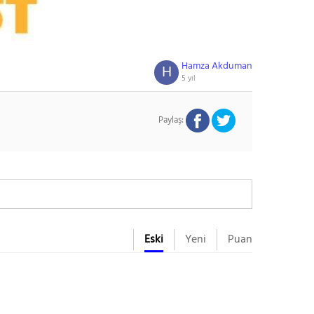
Hamza Akduman
H
5 yıl
Paylaş:
Eski
Yeni
Puan