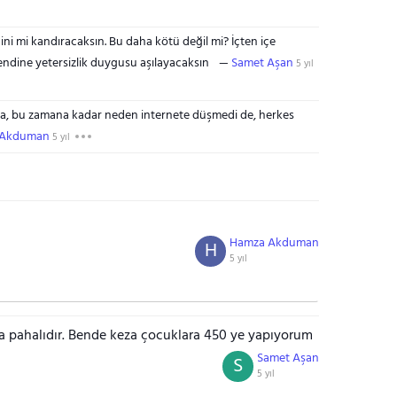
ni mi kandıracaksın. Bu daha kötü değil mi? İçten içe
ndine yetersizlik duygusu aşılayacaksın
Samet Aşan
5 yıl
ysa, bu zamana kadar neden internete düşmedi de, herkes
 Akduman
5 yıl
Hamza Akduman
H
5 yıl
a pahalıdır. Bende keza çocuklara 450 ye yapıyorum
Samet Aşan
S
5 yıl