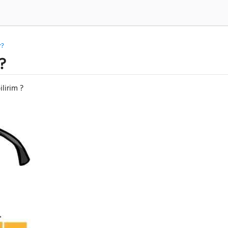
r?
r?
ilirim ?