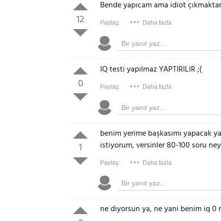
Bende yapıcam ama idiot çıkmakta
12
Paylaş:
Daha fazla
IQ testi yapılmaz YAPTIRILIR ;(
0
Paylaş:
Daha fazla
benim yerime başkasımı yapacak y
istiyorum, versinler 80-100 soru n
1
Paylaş:
Daha fazla
ne diyorsun ya, ne yani benim iq 0 