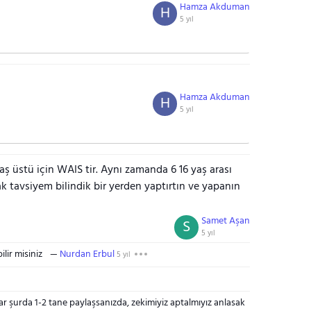
Hamza Akduman
H
5 yıl
Hamza Akduman
H
5 yıl
yaş üstü için WAIS tir. Aynı zamanda 6 16 yaş arası
rak tavsiyem bilindik bir yerden yaptırtın ve yapanın
Samet Aşan
S
5 yıl
lir misiniz
Nurdan Erbul
5 yıl
ar şurda 1-2 tane paylaşsanızda, zekimiyiz aptalmıyız anlasak