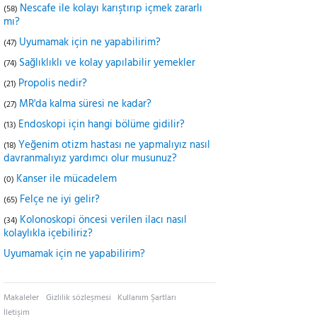
Nescafe ile kolayı karıştırıp içmek zararlı
(58)
mı?
Uyumamak için ne yapabilirim?
(47)
Sağlıklıklı ve kolay yapılabilir yemekler
(74)
Propolis nedir?
(21)
MR'da kalma süresi ne kadar?
(27)
Endoskopi için hangi bölüme gidilir?
(13)
Yeğenim otizm hastası ne yapmalıyız nasıl
(18)
davranmalıyız yardımcı olur musunuz?
Kanser ile mücadelem
(0)
Felçe ne iyi gelir?
(65)
Kolonoskopi öncesi verilen ilacı nasıl
(34)
kolaylıkla içebiliriz?
Uyumamak için ne yapabilirim?
Makaleler
Gizlilik sözleşmesi
Kullanım Şartları
İletişim