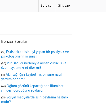
Soru sor
Giriş yap
Benzer Sorular
Eskişehirde işini iyi yapan bir psikiyatr ve
(12)
psikolog önerir misiniz?
Ruh sağlığı nedeniyle alınan çürük iş ve
(30)
özel hayatımızı etkiler mi?
Akıl sağlığını kaybetmiş birisine nasıl
(11)
yardım ederim?
Oğlum gözünü kapattığında illuminati
(45)
simgesi gördüğünü söylüyor
Sosyal medyalarda aşırı paylaşım hastalık
(78)
mıdır?