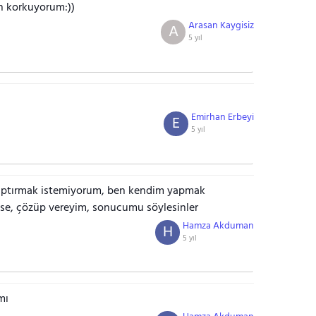
n korkuyorum:))
Arasan Kaygisiz
A
5 yıl
Emirhan Erbeyi
E
5 yıl
aptırmak istemiyorum, ben kendim yapmak
eyse, çözüp vereyim, sonucumu söylesinler
Hamza Akduman
H
5 yıl
mı