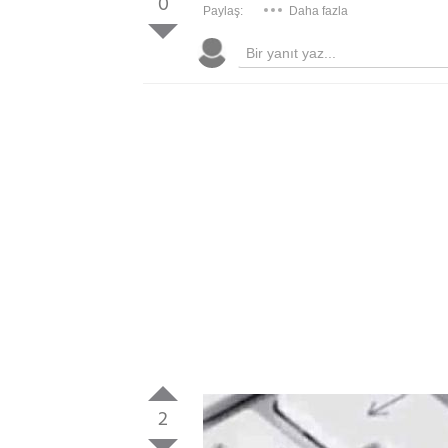
0
Paylaş:
Daha fazla
2