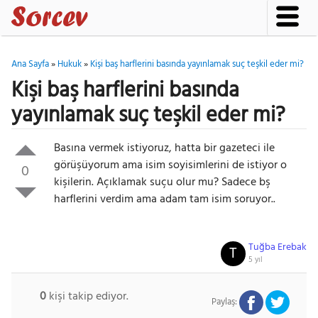
Ana Sayfa
»
Hukuk
»
Kişi baş harflerini basında yayınlamak suç teşkil eder mi?
Kişi baş harflerini basında
yayınlamak suç teşkil eder mi?
Basına vermek istiyoruz, hatta bir gazeteci ile
görüşüyorum ama isim soyisimlerini de istiyor o
0
kişilerin. Açıklamak suçu olur mu? Sadece bş
harflerini verdim ama adam tam isim soruyor..
Tuğba Erebak
T
5 yıl
0
kişi takip ediyor.
Paylaş: