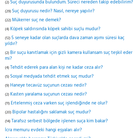
Suç duyurusunda bulundum. Süreci nereden takip edebilirim?
(2)
Suç duyurusu nedir? Nasıl, nereye yapılır?
(29)
Mükerrer suç ne demek?
(22)
Köpek saldırısında köpek sahibi suçlu mudur?
(4)
5 seneye kadar olan suçlarda dava zaman aşımı süresi kaç
(12)
yıldır?
Bir suçu kanıtlamak için gizli kamera kullansam suç teşkil eder
(2)
mi?
Tehdit ederek para alan kişi ne kadar ceza alır?
(4)
Sosyal medyada tehdit etmek suç mudur?
(5)
Haneye tecavüz suçunun cezası nedir?
(9)
Kasten yaralama suçunun cezası nedir?
(2)
Ertelenmiş ceza varken suç işlendiğinde ne olur?
(11)
Bipolar hastalığını saklamak suç mudur?
(20)
Tarafsız serbest bölgede işlenen suça kim bakar?
(14)
İcra memuru evdeki hangi eşyaları alır?