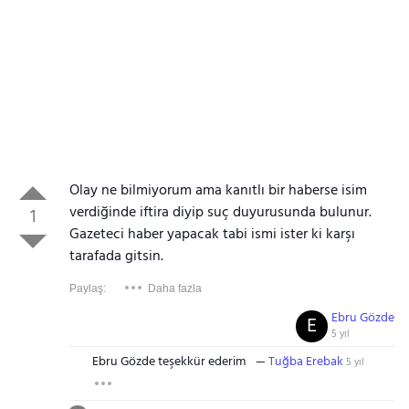
Olay ne bilmiyorum ama kanıtlı bir haberse isim
verdiğinde iftira diyip suç duyurusunda bulunur.
1
Gazeteci haber yapacak tabi ismi ister ki karşı
tarafada gitsin.
Paylaş:
Daha fazla
Ebru Gözde
E
5 yıl
Ebru Gözde teşekkür ederim
Tuğba Erebak
5 yıl