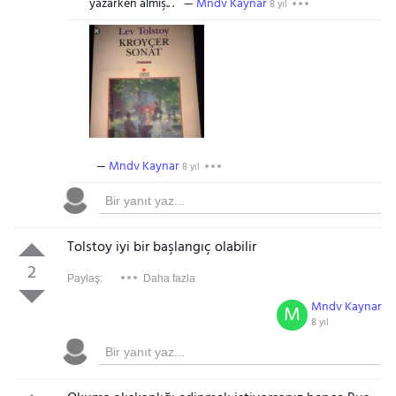
yazarken almış.. .
Mndv Kaynar
8 yıl
Mndv Kaynar
8 yıl
Tolstoy iyi bir başlangıç olabilir
2
Paylaş:
Daha fazla
Mndv Kaynar
M
8 yıl