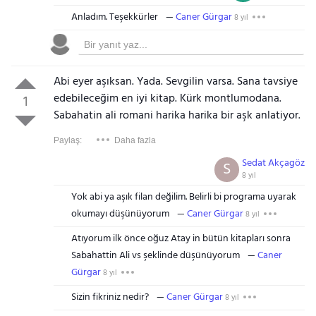
Anladım. Teşekkürler
Caner Gürgar
8 yıl
Abi eyer aşıksan. Yada. Sevgilin varsa. Sana tavsiye
edebileceğim en iyi kitap. Kürk montlumodana.
1
Sabahatin ali romani harika harika bir aşk anlatiyor.
Paylaş:
Daha fazla
Sedat Akçagöz
S
8 yıl
Yok abi ya aşık filan değilim. Belirli bi programa uyarak
okumayı düşünüyorum
Caner Gürgar
8 yıl
Atıyorum ilk önce oğuz Atay in bütün kitapları sonra
Sabahattin Ali vs şeklinde düşünüyorum
Caner
Gürgar
8 yıl
Sizin fikriniz nedir?
Caner Gürgar
8 yıl