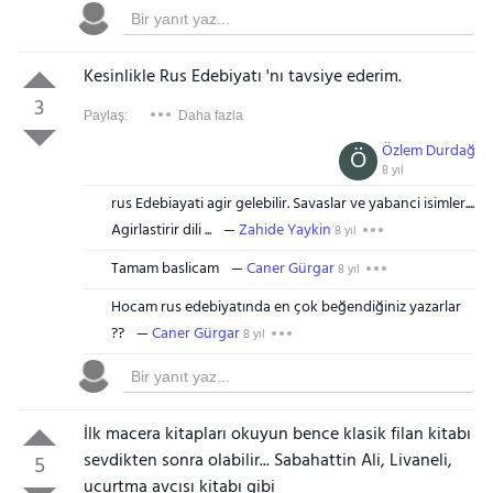
Kesinlikle Rus Edebiyatı 'nı tavsiye ederim.
3
Paylaş:
Daha fazla
Özlem Durdağ
Ö
8 yıl
rus Edebiayati agir gelebilir. Savaslar ve yabanci isimler....
Agirlastirir dili ...
Zahide Yaykin
8 yıl
Tamam baslicam
Caner Gürgar
8 yıl
Hocam rus edebiyatında en çok beğendiğiniz yazarlar
??
Caner Gürgar
8 yıl
İlk macera kitapları okuyun bence klasik filan kitabı
sevdikten sonra olabilir... Sabahattin Ali, Livaneli,
5
uçurtma avcısı kitabı gibi