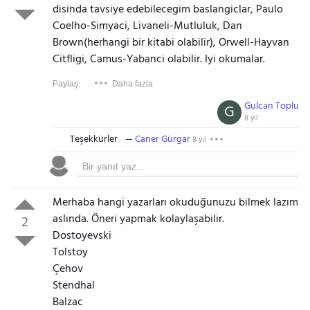
disinda tavsiye edebilecegim baslangiclar, Paulo
Coelho-Simyaci, Livaneli-Mutluluk, Dan
Brown(herhangi bir kitabi olabilir), Orwell-Hayvan
Citfligi, Camus-Yabanci olabilir. Iyi okumalar.
Paylaş:
Daha fazla
Gulcan Toplu
G
8 yıl
Teşekkürler
Caner Gürgar
8 yıl
Merhaba hangi yazarları okuduğunuzu bilmek lazım
aslında. Öneri yapmak kolaylaşabilir.
2
Dostoyevski
Tolstoy
Çehov
Stendhal
Balzac