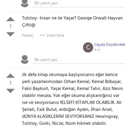
Tolstoy- İnsan ne ile Yaşar? George Orwall-Hayvan
Çiftliği
1
Paylaş:
Daha fazla
Ceyda Özçekirdek
C
8 yıl
ilk defa kitap okumaya başlıyorsanız eğer bence
yerli yazarlarımızdan Orhan Kemal, Kemal Bilbaşar,
1
Fakir Baykurt, Yaşar Kemal, Kemal Tahir, Aziz Nesin
olabilir mesala. Yok eğer okuma alışkanlığınız var
ise ve seviyorsanız fELSEFİ KİTAPLAR OLABİLİR. Ali
Şeriati, Faik Bulut, erdoğan Aydın, i̇lhan Arsel,
dÜNYA kLASİKLERİNİ SEVİYORSANIZ Hewingvay,
Tolstoy, Gorki, Nicze, Nzım hikmet olabilir.