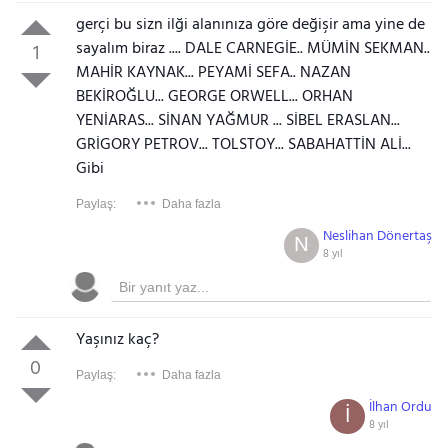
gerçi bu sizn ilği alanınıza göre değişir ama yine de
sayalım biraz .... DALE CARNEGİE.. MÜMİN SEKMAN..
1
MAHİR KAYNAK... PEYAMİ SEFA.. NAZAN
BEKİROĞLU... GEORGE ORWELL... ORHAN
YENİARAS... SİNAN YAĞMUR ... SİBEL ERASLAN...
GRİGORY PETROV... TOLSTOY... SABAHATTİN ALİ...
Gibi
Paylaş:
Daha fazla
Neslihan Dönertaş
N
8 yıl
Yaşınız kaç?
0
Paylaş:
Daha fazla
İlhan Ordu
İ
8 yıl