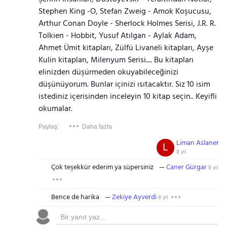
Stephen King -O, Stefan Zweig - Amok Koşucusu,
Arthur Conan Doyle - Sherlock Holmes Serisi, J.R. R.
Tolkien - Hobbit, Yusuf Atılgan - Aylak Adam,
Ahmet Ümit kitapları, Zülfü Livaneli kitapları, Ayşe
Kulin kitapları, Milenyum Serisi.... Bu kitapları
elinizden düşürmeden okuyabileceğinizi
düşünüyorum. Bunlar içinizi ısıtacaktır. Siz 10 isim
istediniz içerisinden inceleyin 10 kitap seçin.. Keyifli
okumalar.
Paylaş:
Daha fazla
Liman Aslaner
L
8 yıl
Çok teşekkür ederim ya süpersiniz
Caner Gürgar
8 yıl
Bence de harika
Zekiye Ayverdi
8 yıl