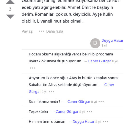
Okuma alışkanlığı edinmek istiyorsanız bence Rus
edebiyatı ağır gelebilir. Ahmet Ümit le başlayın
3
derim. Romanları çok surukleyicidir. Ayşe Kulin
olabilir. Livaneli mutlaka olmalı.
Paylaş:
Daha fazla
Duygu Hasar
D
8 yıl
Hocam okuma alışkanlığı varda belirli bi programa
uyarak okumayı düşünüyorum
Caner Gürgar
8 yıl
Atıyorum ilk önce oğuz Atay in bütün kitapları sonra
Sabahattin Ali vs şeklinde düşünüyorum
Caner
Gürgar
8 yıl
Sizin fikriniz nedir?
Caner Gürgar
8 yıl
Teşekkürler
Caner Gürgar
8 yıl
Himmm tmm o zaman
Duygu Hasar
8 yıl