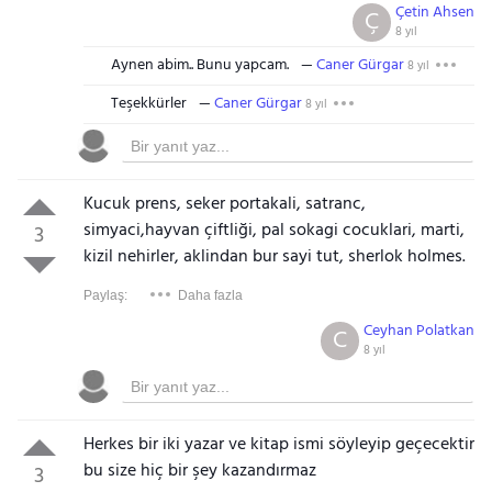
Çetin Ahsen
Ç
8 yıl
Aynen abim.. Bunu yapcam.
Caner Gürgar
8 yıl
Teşekkürler
Caner Gürgar
8 yıl
Kucuk prens, seker portakali, satranc,
simyaci,hayvan çiftliği, pal sokagi cocuklari, marti,
3
kizil nehirler, aklindan bur sayi tut, sherlok holmes.
Paylaş:
Daha fazla
Ceyhan Polatkan
C
8 yıl
Herkes bir iki yazar ve kitap ismi söyleyip geçecektir
bu size hiç bir şey kazandırmaz
3