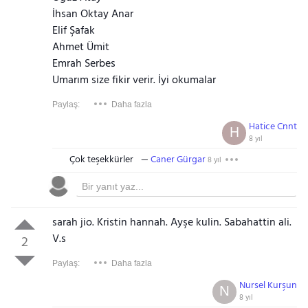
İhsan Oktay Anar
Elif Şafak
Ahmet Ümit
Emrah Serbes
Umarım size fikir verir. İyi okumalar
Paylaş:
Daha fazla
Hatice Cnnt
H
8 yıl
Çok teşekkürler
Caner Gürgar
8 yıl
sarah jio. Kristin hannah. Ayşe kulin. Sabahattin ali.
V.s
2
Paylaş:
Daha fazla
Nursel Kurşun
N
8 yıl