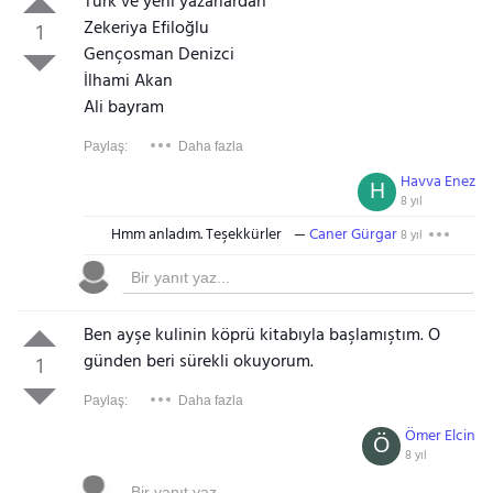
Türk ve yerli yazarlardan
Zekeriya Efiloğlu
1
Gençosman Denizci
İlhami Akan
Ali bayram
Paylaş:
Daha fazla
Havva Enez
H
8 yıl
Hmm anladım. Teşekkürler
Caner Gürgar
8 yıl
Ben ayşe kulinin köprü kitabıyla başlamıştım. O
günden beri sürekli okuyorum.
1
Paylaş:
Daha fazla
Ömer Elcin
Ö
8 yıl