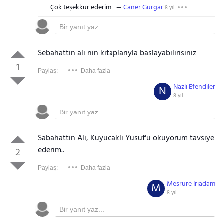
Çok teşekkür ederim
Caner Gürgar
8 yıl
Sebahattin ali nin kitaplarıyla baslayabilirisiniz
1
Paylaş:
Daha fazla
Nazlı Efendiler
N
8 yıl
Sabahattin Ali, Kuyucaklı Yusuf'u okuyorum tavsiye
ederim..
2
Paylaş:
Daha fazla
Mesrure İriadam
M
8 yıl