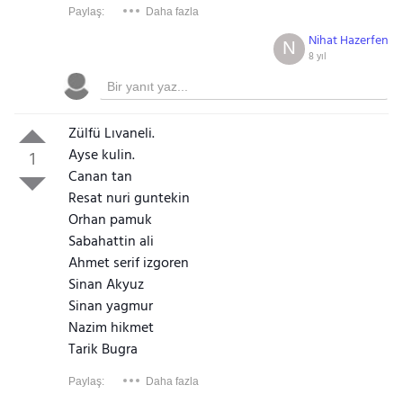
Paylaş:
Daha fazla
Nihat Hazerfen
N
8 yıl
Zülfü Lıvaneli.
Ayse kulin.
1
Canan tan
Resat nuri guntekin
Orhan pamuk
Sabahattin ali
Ahmet serif izgoren
Sinan Akyuz
Sinan yagmur
Nazim hikmet
Tarik Bugra
Paylaş:
Daha fazla