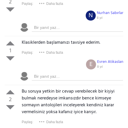
2
Paylaş:
Daha fazla
Nurhan Sabırlar
N
8 yıl
Klasiklerden başlamanızı tavsiye ederim.
1
Paylaş:
Daha fazla
Evren Atikaslan
E
8 yıl
Gezinti Menüsü
Bu soruya yetkin bir cevap verebilecek bir kişiyi
bulmak neredeyse imkansızdır bence kimseye
2
sormayın antolojileri inceleyerek kendiniz karar
vermelisiniz yoksa kafanız iyice karışır.
Paylaş:
Daha fazla