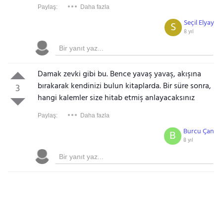
Paylaş:
Daha fazla
Seçil Elyay
S
8 yıl
Damak zevki gibi bu. Bence yavaş yavaş, akışına
bırakarak kendinizi bulun kitaplarda. Bir süre sonra,
3
hangi kalemler size hitab etmiş anlayacaksınız
Paylaş:
Daha fazla
Burcu Çan
B
8 yıl