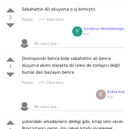
Sabahattin Ali okuyorsa o iş bitmiştir.
2
Paylaş:
Daha fazla
Yurdanur Mirkelamoglu
Y
8 yıl
Dostoyevski bence bide sabahattin ali bence
düşünce akimi olarakta dil işlevi de zorlayıcı değil
1
bunlar dan baslayin bence.
Paylaş:
Daha fazla
Kübra İnal
K
8 yıl
yukaridaki arkadaslarin dedigi gibi, kitap seni secer.
Biraz kitapci gezip, ilgi ceken kitabi incelemek