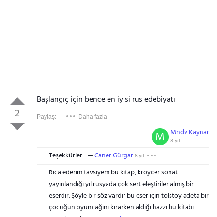
Başlangıç için bence en iyisi rus edebiyatı
2
Paylaş:
Daha fazla
Mndv Kaynar
M
8 yıl
Teşekkürler
Caner Gürgar
8 yıl
Rica ederim tavsiyem bu kitap, kroycer sonat
yayınlandığı yıl rusyada çok sert eleştiriler almış bir
eserdir. Şöyle bir söz vardır bu eser için tolstoy adeta bir
çocuğun oyuncağını kırarken aldığı hazzı bu kitabı