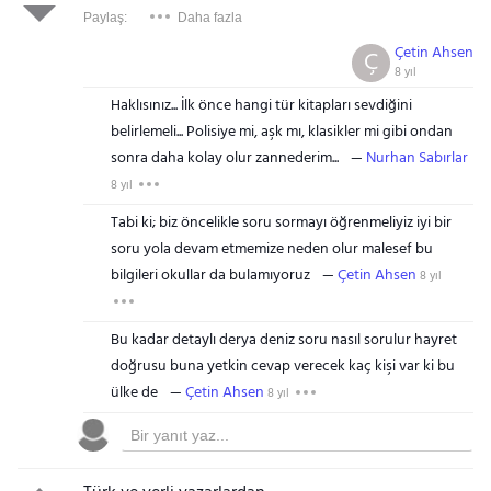
Paylaş:
Daha fazla
Çetin Ahsen
Ç
8 yıl
Haklısınız... İlk önce hangi tür kitapları sevdiğini
belirlemeli... Polisiye mi, aşk mı, klasikler mi gibi ondan
sonra daha kolay olur zannederim...
Nurhan Sabırlar
8 yıl
Tabi ki; biz öncelikle soru sormayı öğrenmeliyiz iyi bir
soru yola devam etmemize neden olur malesef bu
bilgileri okullar da bulamıyoruz
Çetin Ahsen
8 yıl
Bu kadar detaylı derya deniz soru nasıl sorulur hayret
doğrusu buna yetkin cevap verecek kaç kişi var ki bu
ülke de
Çetin Ahsen
8 yıl