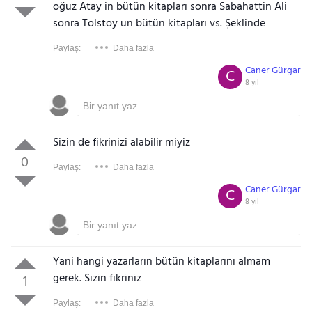
oğuz Atay in bütün kitapları sonra Sabahattin Ali
sonra Tolstoy un bütün kitapları vs. Şeklinde
Paylaş:
Daha fazla
Caner Gürgar
C
8 yıl
Sizin de fikrinizi alabilir miyiz
0
Paylaş:
Daha fazla
Caner Gürgar
C
8 yıl
Yani hangi yazarların bütün kitaplarını almam
gerek. Sizin fikriniz
1
Paylaş:
Daha fazla