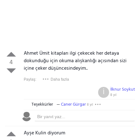
Ahmet Ümit kitapları ilgi çekecek her detaya
dokunduğu için okuma alışkanlığı açısından sizi
4
içine çeker düşüncesindeyim..
Paylaş:
Daha fazla
İlknur Soykut
İ
8 yıl
Teşekkürler
Caner Gürgar
8 yıl
Ayşe Kulin diyorum