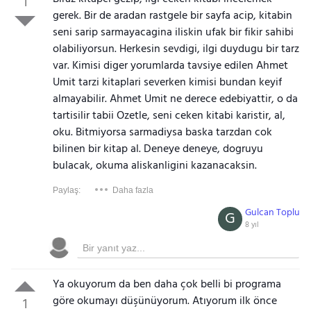
1
gerek. Bir de aradan rastgele bir sayfa acip, kitabin
seni sarip sarmayacagina iliskin ufak bir fikir sahibi
olabiliyorsun. Herkesin sevdigi, ilgi duydugu bir tarz
var. Kimisi diger yorumlarda tavsiye edilen Ahmet
Umit tarzi kitaplari severken kimisi bundan keyif
almayabilir. Ahmet Umit ne derece edebiyattir, o da
tartisilir tabii Ozetle, seni ceken kitabi karistir, al,
oku. Bitmiyorsa sarmadiysa baska tarzdan cok
bilinen bir kitap al. Deneye deneye, dogruyu
bulacak, okuma aliskanligini kazanacaksin.
Paylaş:
Daha fazla
Gulcan Toplu
G
8 yıl
Ya okuyorum da ben daha çok belli bi programa
göre okumayı düşünüyorum. Atıyorum ilk önce
1