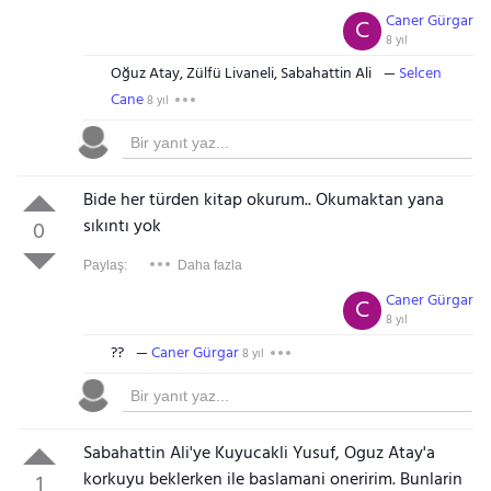
Caner Gürgar
C
8 yıl
Oğuz Atay, Zülfü Livaneli, Sabahattin Ali
Selcen
Cane
8 yıl
Bide her türden kitap okurum.. Okumaktan yana
sıkıntı yok
0
Paylaş:
Daha fazla
Caner Gürgar
C
8 yıl
??
Caner Gürgar
8 yıl
Sabahattin Ali'ye Kuyucakli Yusuf, Oguz Atay'a
korkuyu beklerken ile baslamani oneririm. Bunlarin
1