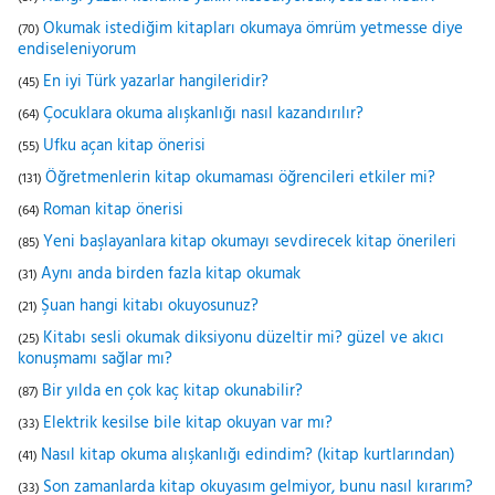
Okumak istediğim kitapları okumaya ömrüm yetmesse diye
(70)
endiseleniyorum
En iyi Türk yazarlar hangileridir?
(45)
Çocuklara okuma alışkanlığı nasıl kazandırılır?
(64)
Ufku açan kitap önerisi
(55)
Öğretmenlerin kitap okumaması öğrencileri etkiler mi?
(131)
Roman kitap önerisi
(64)
Yeni başlayanlara kitap okumayı sevdirecek kitap önerileri
(85)
Aynı anda birden fazla kitap okumak
(31)
Şuan hangi kitabı okuyosunuz?
(21)
Kitabı sesli okumak diksiyonu düzeltir mi? güzel ve akıcı
(25)
konuşmamı sağlar mı?
Bir yılda en çok kaç kitap okunabilir?
(87)
Elektrik kesilse bile kitap okuyan var mı?
(33)
Nasıl kitap okuma alışkanlığı edindim? (kitap kurtlarından)
(41)
Son zamanlarda kitap okuyasım gelmiyor, bunu nasıl kırarım?
(33)