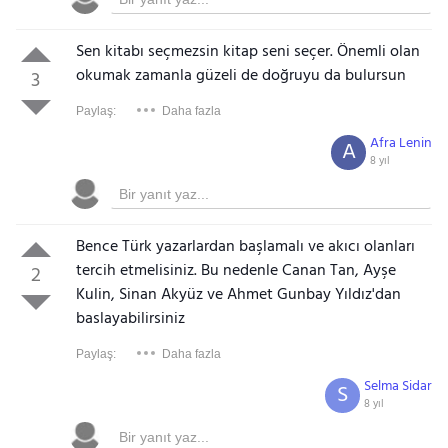
Sen kitabı seçmezsin kitap seni seçer. Önemli olan
okumak zamanla güzeli de doğruyu da bulursun
3
Paylaş:
Daha fazla
Afra Lenin
A
8 yıl
Bence Türk yazarlardan başlamalı ve akıcı olanları
tercih etmelisiniz. Bu nedenle Canan Tan, Ayşe
2
Kulin, Sinan Akyüz ve Ahmet Gunbay Yıldız'dan
baslayabilirsiniz
Paylaş:
Daha fazla
Selma Sidar
S
8 yıl