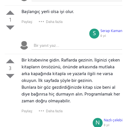
Başlangıç yerli olsa iyi olur.
1
Paylaş:
Daha fazla
Serap Kaman
S
8 yıl
Bir kitabevine gidin. Raflarda gezinin. İlginizi çeken
kitapların önsözünü, önünde arkasında mutlaka
3
arka kapağında kitapla ve yazarla ilgili ne varsa
okuyun. İlk sayfada şöyle bir gezinin.
Bunlara bir göz gezdirdiğinizde kitap size beni al
diye bağırırsa hiç durmayın alın. Programlamak her
zaman doğru olmayabilir.
Paylaş:
Daha fazla
Nazlı çelebi
N
8 yıl