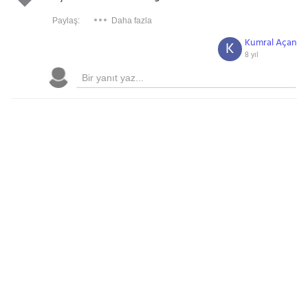
Paylaş:
Daha fazla
Kumral Açan
K
8 yıl