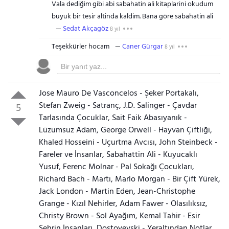
Vala dediğim gibi abi sabahatin ali kitaplarini okudum
buyuk bir tesir altinda kaldim. Bana göre sabahatin ali
Sedat Akçagöz
8 yıl
Teşekkürler hocam
Caner Gürgar
8 yıl
Jose Mauro De Vasconcelos - Şeker Portakalı,
Stefan Zweig - Satranç, J.D. Salinger - Çavdar
5
Tarlasında Çocuklar, Sait Faik Abasıyanık -
Lüzumsuz Adam, George Orwell - Hayvan Çiftliği,
Khaled Hosseini - Uçurtma Avcısı, John Steinbeck -
Fareler ve İnsanlar, Sabahattin Ali - Kuyucaklı
Yusuf, Ferenc Molnar - Pal Sokağı Çocukları,
Richard Bach - Martı, Marlo Morgan - Bir Çift Yürek,
Jack London - Martin Eden, Jean-Christophe
Grange - Kızıl Nehirler, Adam Fawer - Olasılıksız,
Christy Brown - Sol Ayağım, Kemal Tahir - Esir
Şehrin İnsanları, Dostoyevski - Yeraltından Notlar,