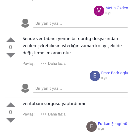
Metin Özden
M
8 yıl
Sende veritabanı yerine bir config dosyasından
verileri çekebilirsin istediğin zaman kolay şekilde
0
değiştirme imkanın olur.
Paylaş:
Daha fazla
Emre Bedrioglu
E
8 yıl
veritabani sorgusu yaptirdinmi
0
Paylaş:
Daha fazla
Furkan Şengönül
F
8 yıl