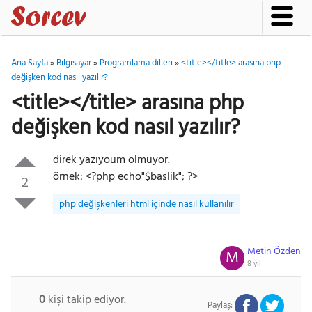
Ana Sayfa
»
Bilgisayar
»
Programlama dilleri
»
<title></title> arasına php
değişken kod nasıl yazılır?
<title></title> arasına php
değişken kod nasıl yazılır?
direk yazıyoum olmuyor.
örnek: <?php echo"$baslik"; ?>
2
Gezinti Menüsü
php değişkenleri html içinde nasıl kullanılır
Metin Özden
M
8 yıl
0
kişi takip ediyor.
Paylaş: