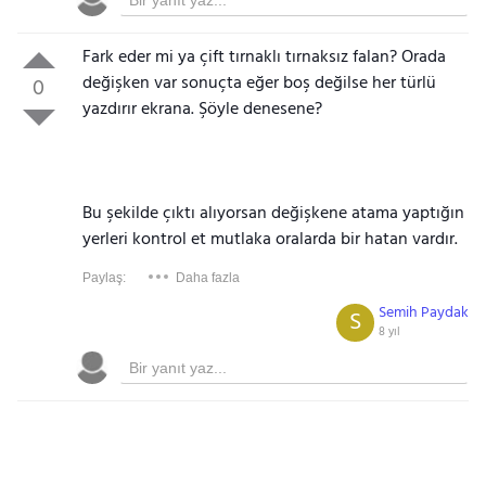
Fark eder mi ya çift tırnaklı tırnaksız falan? Orada
değişken var sonuçta eğer boş değilse her türlü
0
yazdırır ekrana. Şöyle denesene?
Bu şekilde çıktı alıyorsan değişkene atama yaptığın
yerleri kontrol et mutlaka oralarda bir hatan vardır.
Paylaş:
Daha fazla
Semih Paydak
S
8 yıl