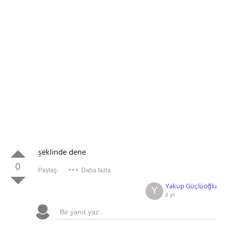
şeklinde dene
0
Paylaş:
Daha fazla
Yakup Güçlüoğlu
Y
8 yıl