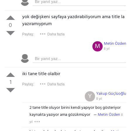
yok değişkeni sayfaya yazdırabiliyorum ama title la
yazıramıyprum
0
Paylaş:
Daha fazla
Metin Özden
M
8 yıl
iki tane title olalbir
1
Paylaş:
Daha fazla
Yakup Güçlüoğlu
Y
8 yıl
2 tane title oluyor birini kendi yapıyor boş gösteriyor
kaynakta yazıyor ama gözükmüyor
Metin Özden
8
yıl