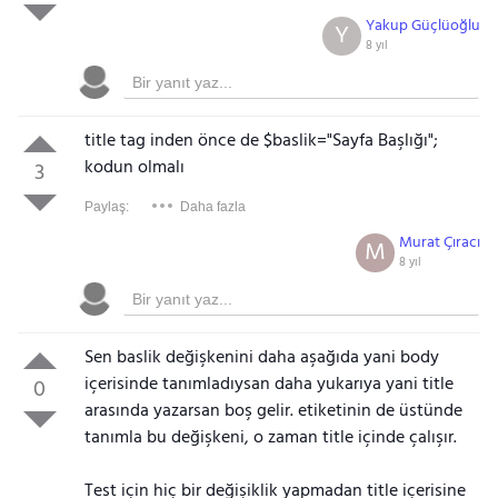
Yakup Güçlüoğlu
Y
8 yıl
title tag inden önce de $baslik="Sayfa Başlığı";
kodun olmalı
3
Paylaş:
Daha fazla
Murat Çıracı
M
8 yıl
Sen baslik değişkenini daha aşağıda yani body
içerisinde tanımladıysan daha yukarıya yani title
0
arasında yazarsan boş gelir. etiketinin de üstünde
tanımla bu değişkeni, o zaman title içinde çalışır.
Test için hiç bir değişiklik yapmadan title içerisine