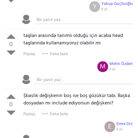
Yakup Güçlüoğlu
Y
8 yıl
tagları arasında tanımlı olduğu için acaba head
taglarında kullanamıyoruz olabilir mi
0
Paylaş:
Daha fazla
Metin Özden
M
8 yıl
$baslik değişkenin boş ise boş gözükür tabi. Başka
dosyadan mı include ediyorsun değişkeni?
0
Paylaş:
Daha fazla
Emre Drc
E
8 yıl