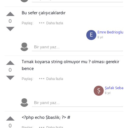
Bu sefer çalışıcaklardır
0
Paylaş:
Daha fazla
Emre Bedrioglu
E
8 yıl
Tırnak koyarsa string olmuyor mu ? olması gerekir
bence
0
Paylaş:
Daha fazla
Şafak Seba
Ş
8 yıl
<?php echo $baslik; ?> #
0
Paylaş:
Daha fazla