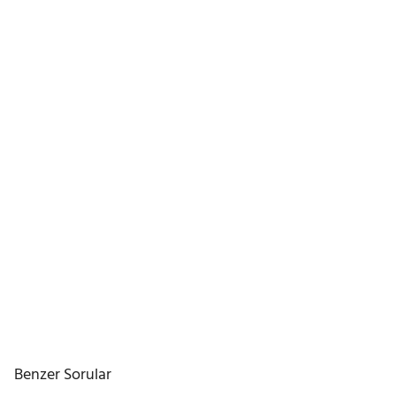
Benzer Sorular