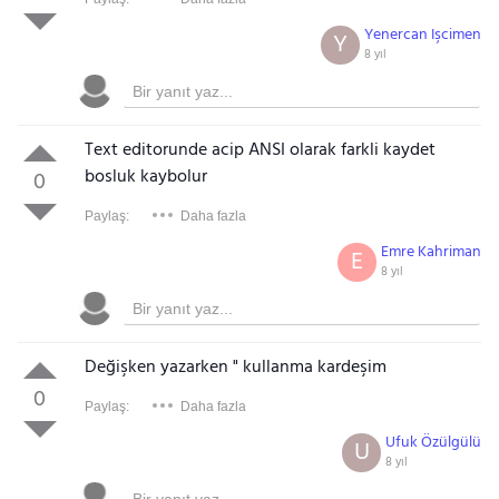
Yenercan Işcimen
Y
8 yıl
Text editorunde acip ANSI olarak farkli kaydet
bosluk kaybolur
0
Paylaş:
Daha fazla
Emre Kahriman
E
8 yıl
Değişken yazarken " kullanma kardeşim
0
Paylaş:
Daha fazla
Ufuk Özülgülü
U
8 yıl