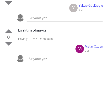
Yakup Güçlüoğlu
Y
8 yıl
bıraktım olmuyor
0
Paylaş:
Daha fazla
Metin Özden
M
8 yıl