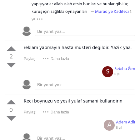
yapışıyorlar allah ıslah etsin bunları ve bunlar gibi üç
kuruş için sağlıkla oynayanları
Muradiye Kadifeci
8
yıl
reklam yapmayin hasta musteri degildir. Yazik yaa.
2
Paylaş:
Daha fazla
Sebiha Ğim
S
8 yıl
Keci boynuzu ve yesil yulaf samani kullandirin
0
Paylaş:
Daha fazla
Adem Adlı
A
8 yıl