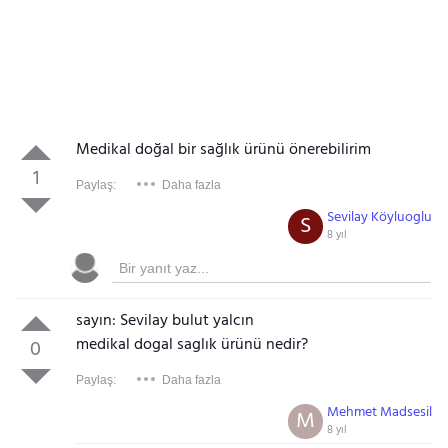
Medikal doğal bir sağlık ürünü önerebilirim
1
Paylaş:
Daha fazla
Sevilay Köyluoglu
S
8 yıl
sayın: Sevilay bulut yalcın
medikal dogal saglık ürünü nedir?
0
Paylaş:
Daha fazla
Mehmet Madsesil
M
8 yıl