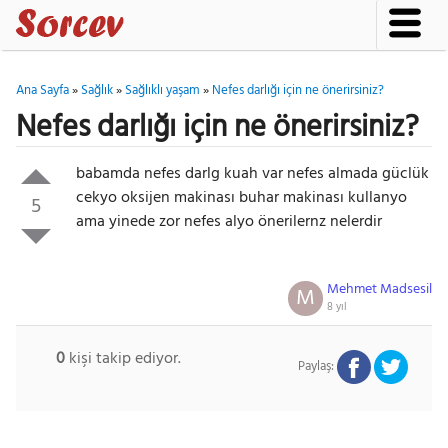
Ana Sayfa
»
Sağlık
»
Sağlıklı yaşam
»
Nefes darlığı için ne önerirsiniz?
Nefes darlığı için ne önerirsiniz?
babamda nefes darlg kuah var nefes almada güclük
cekyo oksijen makinası buhar makinası kullanyo
5
ama yinede zor nefes alyo önerilernz nelerdir
Mehmet Madsesil
M
8 yıl
0
kişi takip ediyor.
Paylaş: