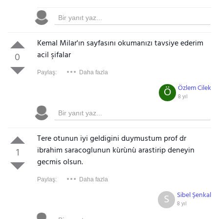
Kemal Milar'ın sayfasını okumanızı tavsiye ederim
acil şifalar
0
Paylaş:
Daha fazla
Özlem Cilek
Ö
8 yıl
Tere otunun iyi geldigini duymustum prof dr
ibrahim saracoglunun kùrùnù arastirip deneyin
1
gecmis olsun.
Paylaş:
Daha fazla
Sibel Şenkal
S
8 yıl