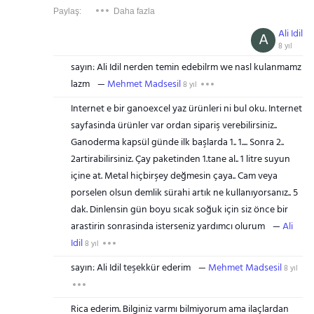
Paylaş:
Daha fazla
Ali Idil
A
8 yıl
sayın: Ali Idil nerden temin edebilrm we nasl kulanmamz
lazm
Mehmet Madsesil
8 yıl
Internet e bir ganoexcel yaz ürünleri ni bul oku. Internet
sayfasinda ürünler var ordan sipariş verebilirsiniz..
Ganoderma kapsül günde ilk başlarda 1.. 1.... Sonra 2..
2artirabilirsiniz. Çay paketinden 1.tane al.. 1 litre suyun
içine at. Metal hiçbirşey değmesin çaya.. Cam veya
porselen olsun demlik sürahi artık ne kullanıyorsanız.. 5
dak. Dinlensin gün boyu sıcak soğuk için siz önce bir
arastirin sonrasinda isterseniz yardımcı olurum
Ali
Idil
8 yıl
sayın: Ali Idil teşekkür ederim
Mehmet Madsesil
8 yıl
Rica ederim. Bilginiz varmı bilmiyorum ama ilaçlardan