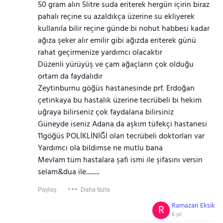
50 gram alın 5litre suda eriterek hergün içirin biraz
pahalı reçine su azaldıkça üzerine su ekliyerek
kullanıla bilir reçine günde bi nohut habbesi kadar
ağıza şeker alır emilir gibi ağızda eriterek günü
rahat geçirmenize yardımcı olacaktır
Düzenli yürüyüş ve çam ağaçların çok olduğu
ortam da faydalıdır
Zeytinburnu göğüs hastanesinde prf. Erdoğan
çetinkaya bu hastalık üzerine tecrübeli bi hekim
uğraya bilirseniz çok faydalana bilirsiniz
Güneyde iseniz Adana da aşkım tüfekçi hastanesi
11göğüs POLİKLİNİĞİ olan tecrübeli doktorları var
Yardımcı ola bildimse ne mutlu bana
Mevlam tüm hastalara şafi ismi ile şifasını versin
selam&dua ile.........
Paylaş:
Daha fazla
Ramazan Eksik
R
8 yıl