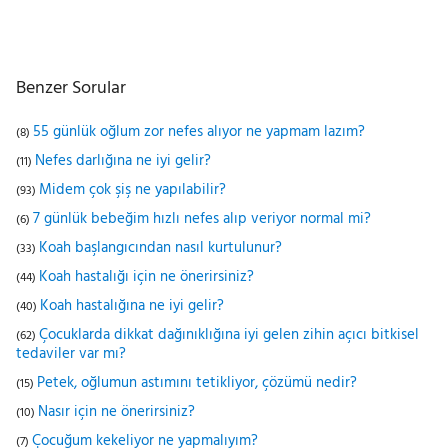
Benzer Sorular
55 günlük oğlum zor nefes alıyor ne yapmam lazım?
(8)
Nefes darlığına ne iyi gelir?
(11)
Midem çok şiş ne yapılabilir?
(93)
7 günlük bebeğim hızlı nefes alıp veriyor normal mi?
(6)
Koah başlangıcından nasıl kurtulunur?
(33)
Koah hastalığı için ne önerirsiniz?
(44)
Koah hastalığına ne iyi gelir?
(40)
Çocuklarda dikkat dağınıklığına iyi gelen zihin açıcı bitkisel
(62)
tedaviler var mı?
Petek, oğlumun astımını tetikliyor, çözümü nedir?
(15)
Nasır için ne önerirsiniz?
(10)
Çocuğum kekeliyor ne yapmalıyım?
(7)