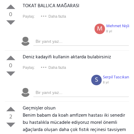
TOKAT BALLICA MAĞARASI
0
Paylaş:
Daha fazla
Mehmet Nişli
M
8 yıl
Deniz kadayifi kullanin aktarda bulabirsiniz
0
Paylaş:
Daha fazla
Serpil Tascıkan
S
8 yıl
Geçmişler olsun
Benim babam da koah amfizem hastası iki senedir
2
bu hastalıkla mücadele ediyoruz morel önemli
ağaçlarda oluşan daha çok fıstık reçinesi tavsiyem