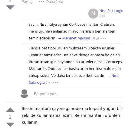
2
Paylaş:
Daha fazla
Nisa Sakiroglu
N
8 yıl
sayın: Nisa hülya ayhan Cortıceps mantarı Chıtısan.
Tıens urunlerı anlamadım aydinlarmısn beni nerden
temin edebilirm
Mehmet Madsesil
8 yıl
Tıens Tıbet tıbbı urulerı muhtesem Bıoaktıv urunler.
Temızler tamır eder. Besler ve dengeler hasta bolgelerı
Butun ınsanlıgın hayatında bu urunler olmalı. Cortıceps.
Mantardır. Chıtosan bır baska urun her ıkısı muhtesem
ıltıhap soker. Ve daha bır cok ozellıketı vardır
Nisa
Sakiroglu
8 yıl
Reishi mantarlı çay ve ganoderma kapsül yoğun bir
şekilde kullanmanız lazım.. Reishi mantarlı ürünleri
2
kullanın