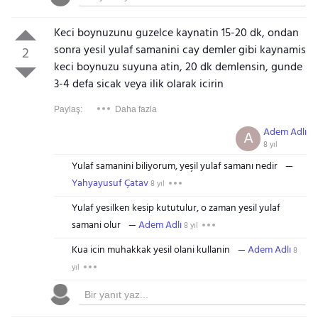
Keci boynuzunu guzelce kaynatin 15-20 dk, ondan
sonra yesil yulaf samanini cay demler gibi kaynamis
2
keci boynuzu suyuna atin, 20 dk demlensin, gunde
3-4 defa sicak veya ilik olarak icirin
Paylaş:
Daha fazla
Adem Adlı
A
8 yıl
Yulaf samanini biliyorum, yeşil yulaf samanı nedir
Yahyayusuf Çatav
8 yıl
Yulaf yesilken kesip kututulur, o zaman yesil yulaf
samani olur
Adem Adlı
8 yıl
Kua icin muhakkak yesil olani kullanin
Adem Adlı
8
yıl