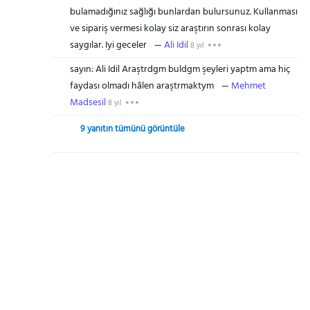
bulamadığınız sağlığı bunlardan bulursunuz. Kullanması
ve sipariş vermesi kolay siz araştırın sonrası kolay
saygılar. Iyi geceler
Ali Idil
8 yıl
sayın: Ali Idil Araştrdgm buldgm şeyleri yaptm ama hiç
faydası olmadı hâlen araştrmaktym
Mehmet
Madsesil
8 yıl
9 yanıtın tümünü görüntüle