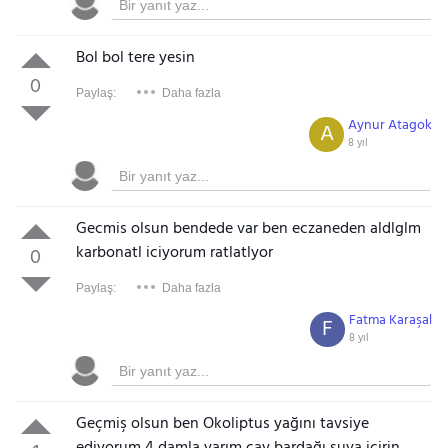
Bol bol tere yesin
0
Paylaş:
Daha fazla
Aynur Atagok
A
8 yıl
Gecmis olsun bendede var ben eczaneden aldlglm
karbonatl iciyorum ratlatlyor
0
Paylaş:
Daha fazla
Fatma Karaşal
F
8 yıl
Geçmiş olsun ben Okoliptus yağını tavsiye