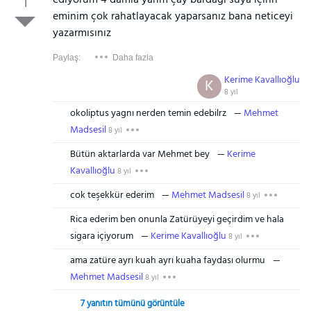
ediyorum 4 damla yarım çay bardağı suya içirin
1
eminim çok rahatlayacak yaparsanız bana neticeyi
yazarmısınız
Paylaş:
Daha fazla
Kerime Kavallıoğlu
K
8 yıl
okoliptus yagnı nerden temin edebilrz
Mehmet
Madsesil
8 yıl
Bütün aktarlarda var Mehmet bey
Kerime
Kavallıoğlu
8 yıl
cok teşekkür ederim
Mehmet Madsesil
8 yıl
Rica ederim ben onunla Zatürüyeyi geçirdim ve hala
sigara içiyorum
Kerime Kavallıoğlu
8 yıl
ama zatüre ayrı kuah ayrı kuaha faydası olurmu
Mehmet Madsesil
8 yıl
7 yanıtın tümünü görüntüle