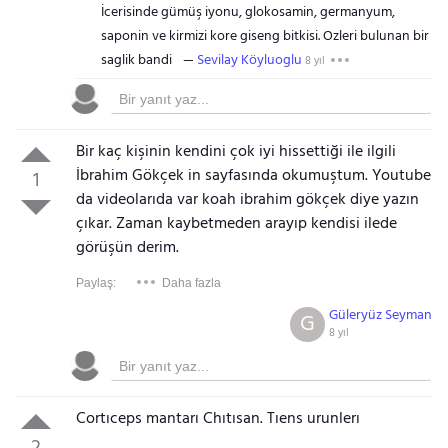
İcerisinde gümüş iyonu, glokosamin, germanyum,
saponin ve kirmizi kore giseng bitkisi. Ozleri bulunan bir
saglik bandi
Sevilay Köyluoglu
8 yıl
Bir kaç kişinin kendini çok iyi hissettiği ile ilgili
İbrahim Gökçek in sayfasında okumuştum. Youtube
1
da videolarıda var koah ibrahim gökçek diye yazın
çıkar. Zaman kaybetmeden arayıp kendisi ilede
görüşün derim.
Paylaş:
Daha fazla
Güleryüz Seyman
G
8 yıl
Cortıceps mantarı Chıtısan. Tıens urunlerı