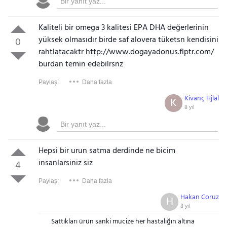
Kaliteli bir omega 3 kalitesi EPA DHA değerlerinin
yüksek olmasıdır birde saf alovera tüketsn kendisini
0
rahtlatacaktr http://www.dogayadonus.flptr.com/
burdan temin edebilrsnz
Paylaş:
Daha fazla
Kivanç Hjlal
K
8 yıl
Hepsi bir urun satma derdinde ne bicim
insanlarsiniz siz
4
Paylaş:
Daha fazla
Hakan Coruz
H
8 yıl
Sattıkları ürün sanki mucize her hastalığın altına