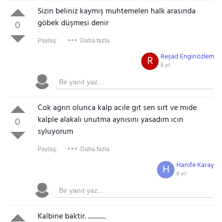
Sizin beliniz kaymış muhtemelen halk arasında
göbek düşmesi denir
0
Paylaş:
Daha fazla
Reşad Enginözlem
R
8 yıl
Cok agrın olunca kalp acıle gıt sen sırt ve mıde
kalple alakalı unutma aynısını yasadım ıcın
0
syluyorum
Paylaş:
Daha fazla
Hanife Karay
H
8 yıl
Kalbine baktir. ............