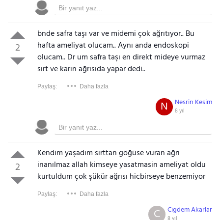
bnde safra taşı var ve midemi çok ağrıtıyor.. Bu
hafta ameliyat olucam.. Aynı anda endoskopi
2
olucam.. Dr um safra taşı en direkt mideye vurmaz
sırt ve karın ağrısıda yapar dedi..
Paylaş:
Daha fazla
Nesrin Kesim
N
8 yıl
Kendim yaşadım sirttan göğüse vuran ağrı
inanılmaz allah kimseye yasatmasin ameliyat oldu
2
kurtuldum çok şükür ağrısı hicbirseye benzemiyor
Paylaş:
Daha fazla
Cıgdem Akarlar
C
8 yıl