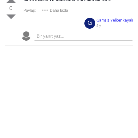
0
Paylaş:
Daha fazla
Gamsız Yelkenkayalı
G
8 yıl