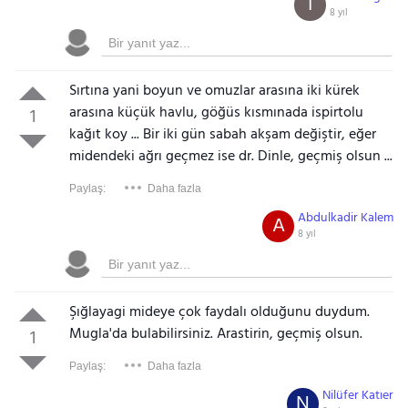
I
8 yıl
Sırtına yani boyun ve omuzlar arasına iki kürek
arasına küçük havlu, göğüs kısmınada ispirtolu
1
kağıt koy ... Bir iki gün sabah akşam değiştir, eğer
midendeki ağrı geçmez ise dr. Dinle, geçmiş olsun ...
Paylaş:
Daha fazla
Abdulkadir Kalem
A
8 yıl
Şığlayagi mideye çok faydalı olduğunu duydum.
Mugla'da bulabilirsiniz. Arastirin, geçmiş olsun.
1
Paylaş:
Daha fazla
Nilüfer Katıer
N