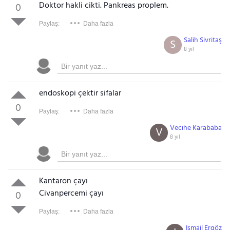
Doktor hakli cikti. Pankreas proplem.
0
Paylaş:
Daha fazla
Salih Sivritaş
S
8 yıl
endoskopi çektir sifalar
0
Paylaş:
Daha fazla
Vecihe Karababa
V
8 yıl
Kantaron çayı
Civanpercemi çayı
0
Paylaş:
Daha fazla
Ismail Ergöz