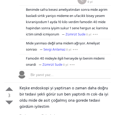
8 yıl
Benimde safra kesesi ameliyatindan sonra mide agrim
basladi sirtik yaniyo mideme en ufacikk bisey yesem
kivraniyodum 1 ayda 10 kilo verdim famodin 40 mide
hapindan sonra iyiyim sukur 1 sene hergun ac karnina
ictim simdi icmiyorum
Zümrüt Sude
8 yıl
Mide yanması değil ama midem ağrıyor. Ameliyat
sonrası
Sevgi Anlamaz
8 yıl
Famodin 40 mideyle ilgili herseyde iyi benim midemi
onardi
Zümrüt Sude
8 yıl
Keşke endoskopi yi yaptirsan o zaman daha doğru
bir tedavi şekli görür sun ben yaptırdı m cok-da iyi
3
oldu mide de asit çoğalmış ona gorede tedavi
gördüm iyilestim