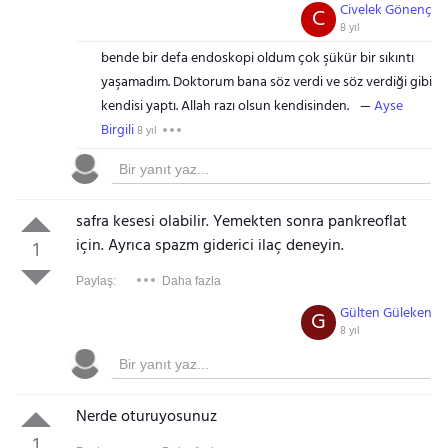
Civelek Gönenç
C
8 yıl
bende bir defa endoskopi oldum çok şükür bir sıkıntı
yaşamadım. Doktorum bana söz verdi ve söz verdiği gibi
kendisi yaptı. Allah razı olsun kendisinden.
Ayse
Birgili
8 yıl
safra kesesi olabilir. Yemekten sonra pankreoflat
için. Ayrıca spazm giderici ilaç deneyin.
1
Paylaş:
Daha fazla
Gülten Güleken
G
8 yıl
Nerde oturuyosunuz
1