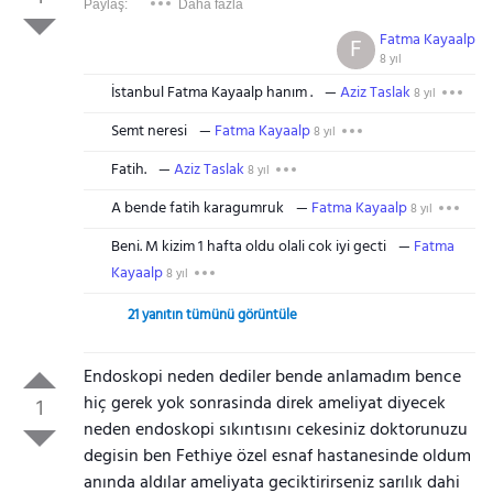
Paylaş:
Daha fazla
Fatma Kayaalp
F
8 yıl
İstanbul Fatma Kayaalp hanım .
Aziz Taslak
8 yıl
Semt neresi
Fatma Kayaalp
8 yıl
Fatih.
Aziz Taslak
8 yıl
A bende fatih karagumruk
Fatma Kayaalp
8 yıl
Beni. M kizim 1 hafta oldu olali cok iyi gecti
Fatma
Kayaalp
8 yıl
21 yanıtın tümünü görüntüle
Endoskopi neden dediler bende anlamadım bence
hiç gerek yok sonrasinda direk ameliyat diyecek
1
neden endoskopi sıkıntısını cekesiniz doktorunuzu
degisin ben Fethiye özel esnaf hastanesinde oldum
anında aldılar ameliyata geciktirirseniz sarılık dahi