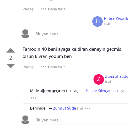
Paylaş:
Daha fazla
Hatice Ovacık
H
8 yıl
Famodin 40 beni ayaga kaldiran deneyin gecmis
olsun kivraniyodum ben
2
Paylaş:
Daha fazla
Zümrüt Sude
Z
8 yıl
Mide ağrımı geçiren tek ilaç
Halide Kılınçarslan
8 yıl
Benimde
Zümrüt Sude
8 yıl