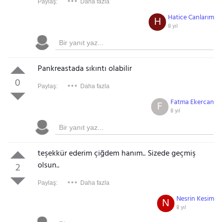
Paylaş:
Daha fazla
Hatice Canlarım
H
8 yıl
Pankreastada sıkıntı olabilir
0
Paylaş:
Daha fazla
Fatma Ekercan
F
8 yıl
teşekkür ederim çiğdem hanım.. Sizede geçmiş
olsun..
2
Paylaş:
Daha fazla
Nesrin Kesim
N
8 yıl