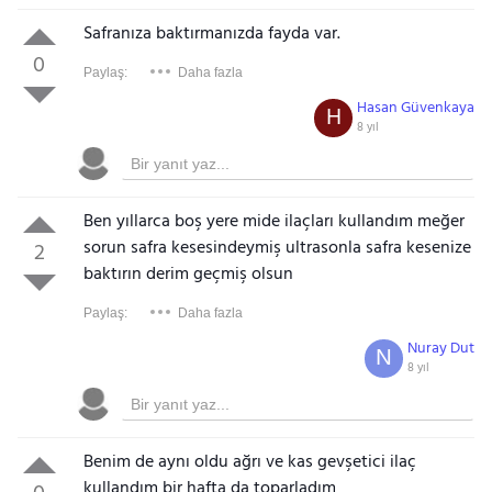
Safranıza baktırmanızda fayda var.
0
Paylaş:
Daha fazla
Hasan Güvenkaya
H
8 yıl
Ben yıllarca boş yere mide ilaçları kullandım meğer
sorun safra kesesindeymiş ultrasonla safra kesenize
2
baktırın derim geçmiş olsun
Paylaş:
Daha fazla
Nuray Dut
N
8 yıl
Benim de aynı oldu ağrı ve kas gevşetici ilaç
kullandım bir hafta da toparladım