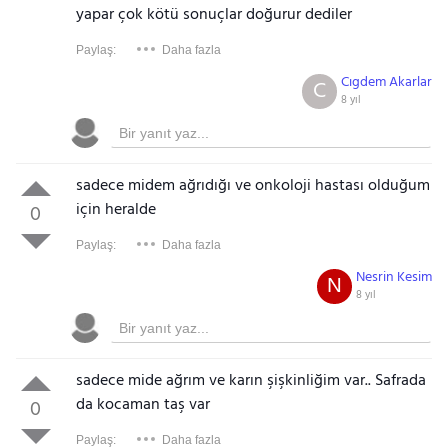
yapar çok kötü sonuçlar doğurur dediler
Paylaş:
Daha fazla
Cıgdem Akarlar
C
8 yıl
sadece midem ağrıdığı ve onkoloji hastası olduğum
için heralde
0
Paylaş:
Daha fazla
Nesrin Kesim
N
8 yıl
sadece mide ağrım ve karın şişkinliğim var.. Safrada
da kocaman taş var
0
Paylaş:
Daha fazla