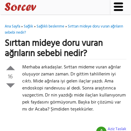
Ana Sayfa
»
Sağlık
»
Sağlıklı beslenme
»
Sırttan mideye doru vuran ağrıların
sebebi nedir?
Sırttan mideye doru vuran
ağrıların sebebi nedir?
Merhaba arkadaşlar. Sırttan mideme vuran ağrılar
oluşuyor zaman zaman. Dr gittim tahlillerim iyi
16
cıktı. Mide ağrılara iyi gelen ilaçlar yazdı. Ama
endoskopi randevusu al dedi. Sonra araştırınca
vazgectim. Dr nin yazdığı mide ilaçları kullanıyorum
pek faydasını görmüyorum. Başka bir çözümü var
mı dır Acaba? Şimdiden teşekkürler.
Aziz Taslak