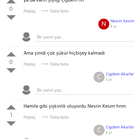
ya da karın şişliği çiğdem hn
0
Paylaş:
Daha fazla
Nesrin Kesim
N
8 yıl
Ama şimdi çok şükür hiçbişey kalmadi
0
Paylaş:
Daha fazla
Cıgdem Akarlar
C
8 yıl
Hamile gibi şişkinlik oluyordu Nesrin Kesim hnm
1
Paylaş:
Daha fazla
Cıgdem Akarlar
C
8 yıl