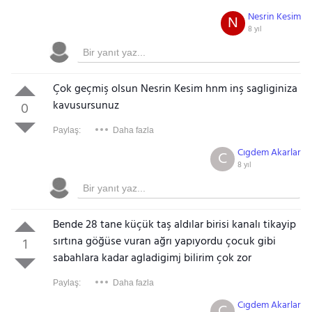
Nesrin Kesim
N
8 yıl
Çok geçmiş olsun Nesrin Kesim hnm inş sagliginiza
kavusursunuz
0
Paylaş:
Daha fazla
Cıgdem Akarlar
C
8 yıl
Bende 28 tane küçük taş aldılar birisi kanalı tikayip
sırtına göğüse vuran ağrı yapıyordu çocuk gibi
1
sabahlara kadar agladigimj bilirim çok zor
Paylaş:
Daha fazla
Cıgdem Akarlar
C