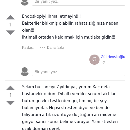
Endoskopiyi ihmal etmeyin!!!!
Bakteriler birikmiş olabilir, rahatsızlığınıza neden
1
olan!!!
İhtimali ortadan kaldırmak için mutlaka gidin!!!
Paylaş:
Daha fazla
Gül Hınıslıoğlu
G
8 yıl
Selam bu sancıyı 7 yıldır yaşıyorum Kaç defa
hastanelik oldum Dil altı verdıler serum taktılar
1
bütün gerekli testlerden geçtim hiç bir şey
bulamıyorlar. Hepsi stresten dıyor ve ben de
bıliyorum artık üzüntüye düştüğüm an mideme
giriyor sancı sonra belime vuruyor. Yani stresten
uzak durman gerek