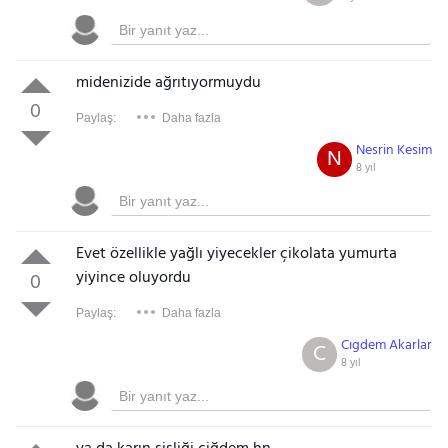
midenizide ağrıtıyormuydu
0
Paylaş:
Daha fazla
Nesrin Kesim
N
8 yıl
Evet özellikle yağlı yiyecekler çikolata yumurta
yiyince oluyordu
0
Paylaş:
Daha fazla
Cıgdem Akarlar
C
8 yıl