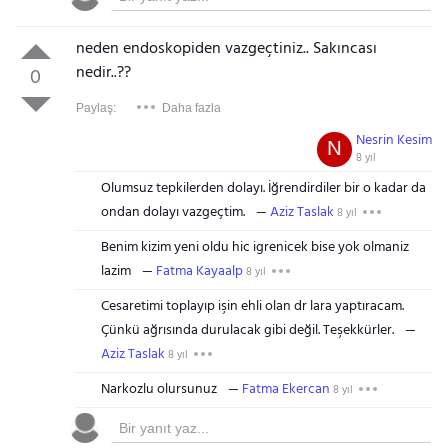
neden endoskopiden vazgeçtiniz.. Sakıncası
nedir..??
0
Paylaş:
Daha fazla
Nesrin Kesim
N
8 yıl
Olumsuz tepkilerden dolayı. İğrendirdiler bir o kadar da
ondan dolayı vazgeçtim.
Aziz Taslak
8 yıl
Benim kizim yeni oldu hic igrenicek bise yok olmaniz
lazim
Fatma Kayaalp
8 yıl
Cesaretimi toplayıp işin ehli olan dr lara yaptıracam.
Çünkü ağrısında durulacak gibi değil. Teşekkürler.
Aziz Taslak
8 yıl
Narkozlu olursunuz
Fatma Ekercan
8 yıl