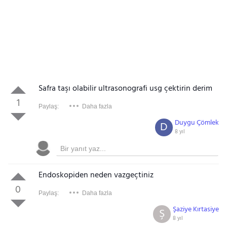
Safra taşı olabilir ultrasonografi usg çektirin derim
1
Paylaş:
Daha fazla
Duygu Çömlek
D
8 yıl
Endoskopiden neden vazgeçtiniz
0
Paylaş:
Daha fazla
Şaziye Kırtasiye
Ş
8 yıl