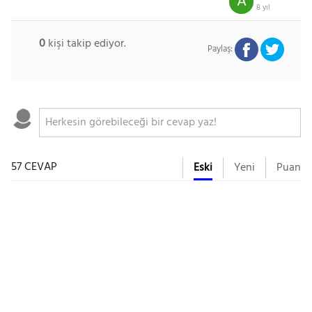
A
8 yıl
0
kişi takip ediyor.
Paylaş:
57 CEVAP
Eski
Yeni
Puan