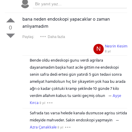
bana neden endoskopi yapacaklar o zaman
anlıyamadım
0
Paylaş:
Daha fazla
Nesrin Kesim
N
8 yıl
Bende oldu endeskopi gunu verdi agrilara
dayanamadım başka hast acile gittim ne endeskopi
senin safra dedi ertesi gün yatırdi 5 gün tedavi sonra
ameliyat hamdolsun hıç bir şikayetim yok haa bu arada
ağrı o kadar çoktuki kramp şeklinde 10 günde 7 kilo
verdim allahım kabus tu sanki geçmiş olsun
Ayşe
Kırca
8 yıl
Safrada tas varsa helede kanala dusmusse agrisu sirtida
mideyide mahveder. Sakin endoskopi yapmayin
Azra Çanakkale
8 yıl