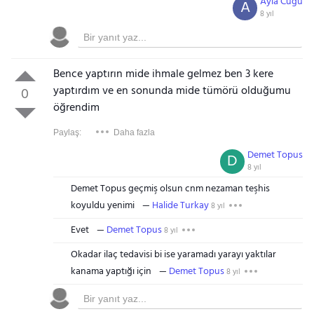
Ayla Cugu
A
8 yıl
Bence yaptırın mide ihmale gelmez ben 3 kere
yaptırdım ve en sonunda mide tümörü olduğumu
0
öğrendim
Paylaş:
Daha fazla
Demet Topus
D
8 yıl
Demet Topus geçmiş olsun cnm nezaman teşhis
koyuldu yenimi
Halide Turkay
8 yıl
Evet
Demet Topus
8 yıl
Okadar ilaç tedavisi bi ise yaramadı yarayı yaktılar
kanama yaptığı için
Demet Topus
8 yıl