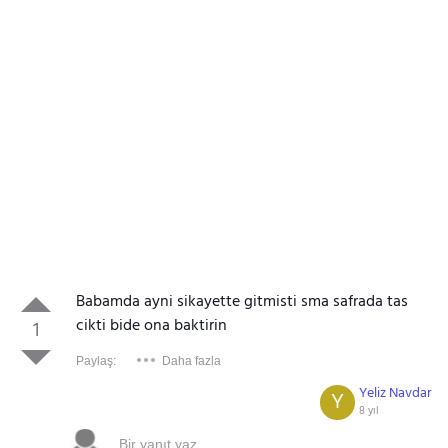
Babamda ayni sikayette gitmisti sma safrada tas
cikti bide ona baktirin
1
Paylaş:
Daha fazla
Yeliz Navdar
Y
8 yıl