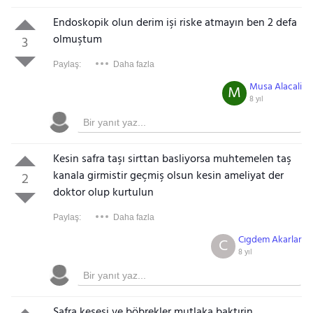
Endoskopik olun derim işi riske atmayın ben 2 defa
olmuştum
3
Paylaş:
Daha fazla
Musa Alacali
M
8 yıl
Kesin safra taşı sirttan basliyorsa muhtemelen taş
kanala girmistir geçmiş olsun kesin ameliyat der
2
doktor olup kurtulun
Paylaş:
Daha fazla
Cıgdem Akarlar
C
8 yıl
Safra kesesi ve böbrekler mutlaka baktırin