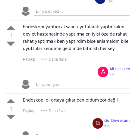
8 yıl
Endeskopi yaptiricaksaan uyutularak yaptir sakin
devlet hastanesinde yaptirma en iyisi özelde rahat
1
rahat yaptirmak ben yaptirdim bise anlamaidm bile
uyuttular kendime geldimde bitmisti her sey
Paylaş:
Daha fazla
Ali Haseken
A
8 yıl
Endoskopi ol ortaya çıkar ben oldum zor değil
1
Paylaş:
Daha fazla
Gül Devrekanlı
G
8 yıl