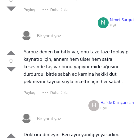
0
Paylaş:
Daha fazla
Nimet Sargut
N
8 yıl
Yarpuz denen bir bitki var, onu taze taze toplayıp
kaynatıp için, annem hem ülser hem safra
0
kesesinde taş var bunu yapıyor mide ağrısını
durdurdu, birde sabah aç karnina hakiki dut
pekmezini kaynar suyla inceltin için her sabah..
Paylaş:
Daha fazla
Halide Kılınçarslan
H
8 yıl
Doktoru dinleyin. Ben ayni yanilgiyi yasadim.