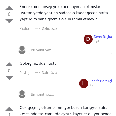
Endoskpide birşey yok korkmayın abartmışlar
uyutan yerde yaptırın sadece o kadar geçen hafta
0
yaptırdım daha geçmiş olsun ihmal etmeyin...
Paylaş:
Daha fazla
Derin Başka
D
8 yıl
Göbeginiz düsmüstür
0
Paylaş:
Daha fazla
Hanife Börekçi
H
8 yıl
Çok geçmiş olsun bilinmiyor bazen karışıyor safra
kesesinde taş çamurda aynı şikayetler oluyor bence
1