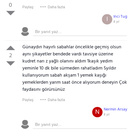
0
Paylaş:
Daha fazla
Inci Tug
I
8 yıl
Günaydın hayırlı sabahlar öncelikle geçmiş olsun
aynı şikayetler bendede vardı tavsiye üzerine
2
kudret narı z yağlı olanını aldım 1kaşık yedim
yeminle 10 dk bile sürmeden rahatladım 5yıldır
kullanıyorum sabah akşam 1 yemek kaşığı
yemeklerden yarım saat önce alıyorum deneyin Çok
faydasını görürsünüz
Paylaş:
Daha fazla
Nermin Arsay
N
8 yıl