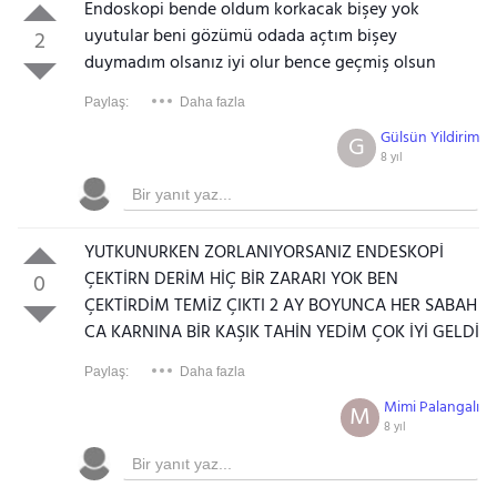
Endoskopi bende oldum korkacak bişey yok
uyutular beni gözümü odada açtım bişey
2
duymadım olsanız iyi olur bence geçmiş olsun
Paylaş:
Daha fazla
Gülsün Yildirim
G
8 yıl
YUTKUNURKEN ZORLANIYORSANIZ ENDESKOPİ
ÇEKTİRN DERİM HİÇ BİR ZARARI YOK BEN
0
ÇEKTİRDİM TEMİZ ÇIKTI 2 AY BOYUNCA HER SABAH
CA KARNINA BİR KAŞIK TAHİN YEDİM ÇOK İYİ GELDİ
Paylaş:
Daha fazla
Mimi Palangalı
M
8 yıl