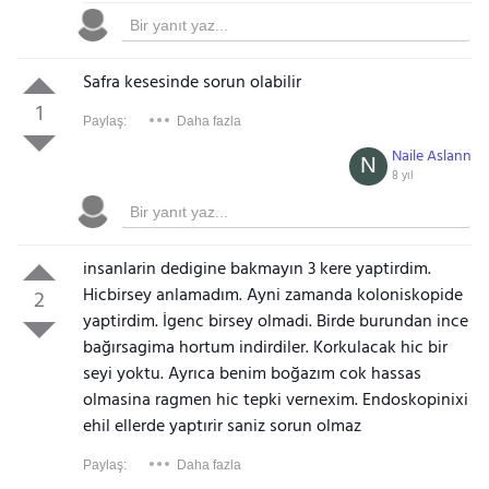
Safra kesesinde sorun olabilir
1
Paylaş:
Daha fazla
Naile Aslann
N
8 yıl
Gezinti Menüsü
insanlarin dedigine bakmayın 3 kere yaptirdim.
Hicbirsey anlamadım. Ayni zamanda koloniskopide
2
yaptirdim. İgenc birsey olmadi. Birde burundan ince
bağırsagima hortum indirdiler. Korkulacak hic bir
seyi yoktu. Ayrıca benim boğazım cok hassas
olmasina ragmen hic tepki vernexim. Endoskopinixi
ehil ellerde yaptırir saniz sorun olmaz
Paylaş:
Daha fazla