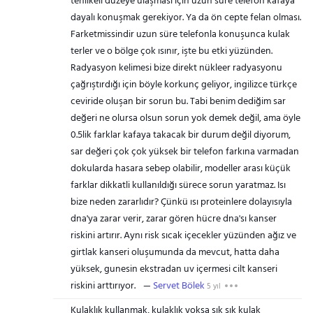
tehlikeli düzeye ulaşması için uzun süre telefon kafaya
dayalı konuşmak gerekiyor. Ya da ön cepte felan olması.
Farketmissindir uzun süre telefonla konuşunca kulak
terler ve o bölge çok ısınır, işte bu etki yüzünden.
Radyasyon kelimesi bize direkt nükleer radyasyonu
çağrıştırdığı için böyle korkunç geliyor, ingilizce türkçe
ceviride oluşan bir sorun bu. Tabi benim dediğim sar
değeri ne olursa olsun sorun yok demek değil, ama öyle
0.5lik farklar kafaya takacak bir durum değil diyorum,
sar değeri çok çok yüksek bir telefon farkına varmadan
dokularda hasara sebep olabilir, modeller arası küçük
farklar dikkatli kullanıldığı sürece sorun yaratmaz. Isı
bize neden zararlıdır? Çünkü ısı proteinlere dolayısıyla
dna'ya zarar verir, zarar gören hücre dna'sı kanser
riskini artırır. Aynı risk sıcak içecekler yüzünden ağız ve
girtlak kanseri oluşumunda da mevcut, hatta daha
yüksek, gunesin ekstradan uv içermesi cilt kanseri
riskini arttırıyor.
Servet Bölek
5 yıl
Kulaklık kullanmak, kulaklık yoksa sık sık kulak