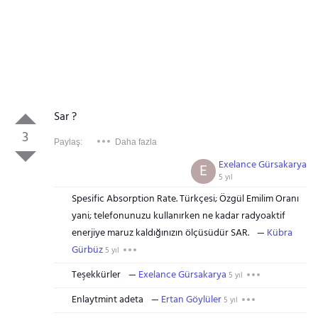
Sar ?
3
Paylaş:
Daha fazla
Exelance Gürsakarya
E
5 yıl
Spesific Absorption Rate. Türkçesi; Özgül Emilim Oranı
yani; telefonunuzu kullanırken ne kadar radyoaktif
enerjiye maruz kaldığınızın ölçüsüdür SAR.
Kübra
Gürbüz
5 yıl
Teşekkürler
Exelance Gürsakarya
5 yıl
Enlaytmint adeta
Ertan Göylüler
5 yıl