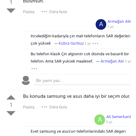
bulunsun.
1
Paylaş:
Daha fazla
Armağan Alır
A
5 yıl
Incelediğim kadarıyla çin malı telefonların SAR değerleri
çok yüksek
Kübra Gürbüz
5 yıl
Bu telefon klasik Çin algisinin cok disinda ve basarili bir
telefon. Ama SAR yuksek maalesef.
Armağan Alır
5 yıl
Bu konuda samsung ve asus daha iyi bir seçim olur.
1
Paylaş:
Daha fazla
Ali Semerkant
A
5 yıl
Evet samsung ve asus'un telefonlarindaki SAR degeri