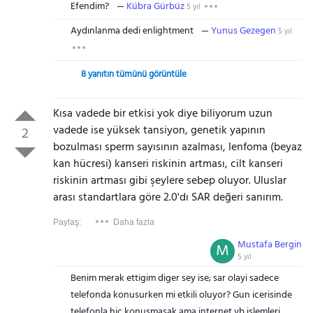
Efendim?
Kübra Gürbüz
5 yıl
Aydınlanma dedi enlightment
Yunus Gezegen
5 yıl
8 yanıtın tümünü görüntüle
Kısa vadede bir etkisi yok diye biliyorum uzun
vadede ise yüksek tansiyon, genetik yapının
2
bozulması sperm sayısının azalması, lenfoma (beyaz
kan hücresi) kanseri riskinin artması, cilt kanseri
riskinin artması gibi şeylere sebep oluyor. Uluslar
arası standartlara göre 2.0'dı SAR değeri sanırım.
Paylaş:
Daha fazla
Mustafa Bergin
M
5 yıl
Benim merak ettigim diger sey ise; sar olayi sadece
telefonda konusurken mi etkili oluyor? Gun icerisinde
telefonla hic konusmasak ama internet vb islemleri