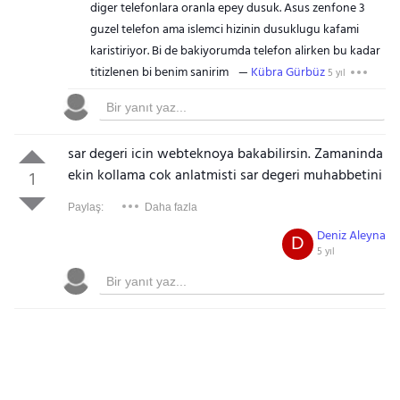
diger telefonlara oranla epey dusuk. Asus zenfone 3
guzel telefon ama islemci hizinin dusuklugu kafami
karistiriyor. Bi de bakiyorumda telefon alirken bu kadar
titizlenen bi benim sanirim
Kübra Gürbüz
5 yıl
sar degeri icin webteknoya bakabilirsin. Zamaninda
ekin kollama cok anlatmisti sar degeri muhabbetini
1
Paylaş:
Daha fazla
Deniz Aleyna
D
5 yıl