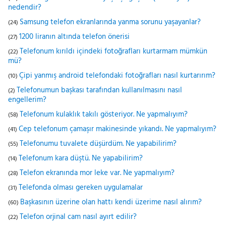
nedendir?
Samsung telefon ekranlarında yanma sorunu yaşayanlar?
(24)
1200 liranın altında telefon önerisi
(27)
Telefonum kırıldı içindeki fotoğrafları kurtarmam mümkün
(22)
mü?
Çipi yanmış android telefondaki fotoğrafları nasıl kurtarırım?
(10)
Telefonumun başkası tarafından kullanılmasını nasıl
(2)
engellerim?
Telefonum kulaklık takılı gösteriyor. Ne yapmalıyım?
(58)
Cep telefonum çamaşır makinesinde yıkandı. Ne yapmalıyım?
(41)
Telefonumu tuvalete düşürdüm. Ne yapabilirim?
(55)
Telefonum kara düştü. Ne yapabilirim?
(14)
Telefon ekranında mor leke var. Ne yapmalıyım?
(28)
Telefonda olması gereken uygulamalar
(31)
Başkasının üzerine olan hattı kendi üzerime nasıl alırım?
(60)
Telefon orjinal cam nasıl ayırt edilir?
(22)