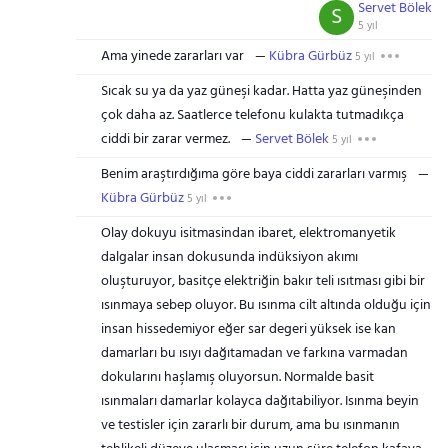
Servet Bölek
S
5 yıl
Ama yinede zararları var
Kübra Gürbüz
5 yıl
Sıcak su ya da yaz güneşi kadar. Hatta yaz güneşinden
çok daha az. Saatlerce telefonu kulakta tutmadıkça
ciddi bir zarar vermez.
Servet Bölek
5 yıl
Benim araştırdığıma göre baya ciddi zararları varmış
Kübra Gürbüz
5 yıl
Olay dokuyu isitmasindan ibaret, elektromanyetik
dalgalar insan dokusunda indüksiyon akımı
oluşturuyor, basitçe elektriğin bakır teli ısıtması gibi bir
ısınmaya sebep oluyor. Bu ısınma cilt altında olduğu için
insan hissedemiyor eğer sar degeri yüksek ise kan
damarları bu ısıyı dağıtamadan ve farkına varmadan
dokularını haşlamış oluyorsun. Normalde basit
ısınmaları damarlar kolayca dağıtabiliyor. Isınma beyin
ve testisler için zararlı bir durum, ama bu ısınmanın