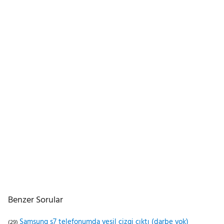
Benzer Sorular
Samsung s7 telefonumda yeşil çizgi çıktı (darbe yok)
(29)