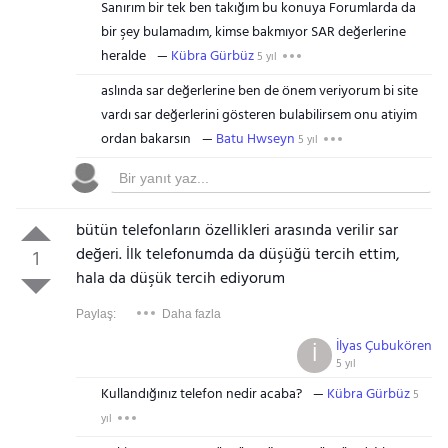
Sanırım bir tek ben takığım bu konuya Forumlarda da
bir şey bulamadım, kimse bakmıyor SAR değerlerine
heralde
Kübra Gürbüz
5 yıl
aslında sar değerlerine ben de önem veriyorum bi site
vardı sar değerlerini gösteren bulabilirsem onu atiyim
ordan bakarsın
Batu Hwseyn
5 yıl
bütün telefonların özellikleri arasında verilir sar
değeri. İlk telefonumda da düşüğü tercih ettim,
1
hala da düşük tercih ediyorum
Paylaş:
Daha fazla
İlyas Çubukören
İ
5 yıl
Kullandığınız telefon nedir acaba?
Kübra Gürbüz
5
yıl