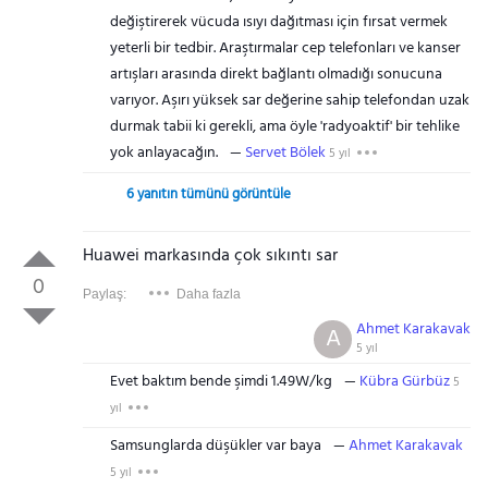
değiştirerek vücuda ısıyı dağıtması için fırsat vermek
yeterli bir tedbir. Araştırmalar cep telefonları ve kanser
artışları arasında direkt bağlantı olmadığı sonucuna
varıyor. Aşırı yüksek sar değerine sahip telefondan uzak
durmak tabii ki gerekli, ama öyle 'radyoaktif' bir tehlike
yok anlayacağın.
Servet Bölek
5 yıl
6 yanıtın tümünü görüntüle
Huawei markasında çok sıkıntı sar
0
Paylaş:
Daha fazla
Ahmet Karakavak
A
5 yıl
Evet baktım bende şimdi 1.49W/kg
Kübra Gürbüz
5
yıl
Samsunglarda düşükler var baya
Ahmet Karakavak
5 yıl