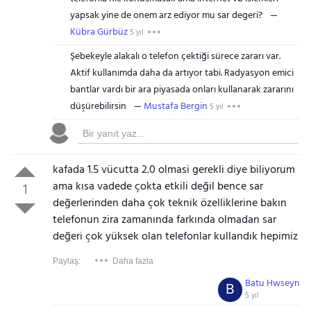
yapsak yine de onem arz ediyor mu sar degeri?
Kübra Gürbüz
5 yıl
Şebekeyle alakalı o telefon çektiği sürece zararı var.
Aktif kullanımda daha da artıyor tabi. Radyasyon emici
bantlar vardı bir ara piyasada onları kullanarak zararını
düşürebilirsin
Mustafa Bergin
5 yıl
kafada 1.5 vücutta 2.0 olmasi gerekli diye biliyorum
ama kısa vadede çokta etkili değil bence sar
1
değerlerinden daha çok teknik özelliklerine bakın
telefonun zira zamanında farkında olmadan sar
değeri çok yüksek olan telefonlar kullandık hepimiz
Paylaş:
Daha fazla
Batu Hwseyn
B
5 yıl