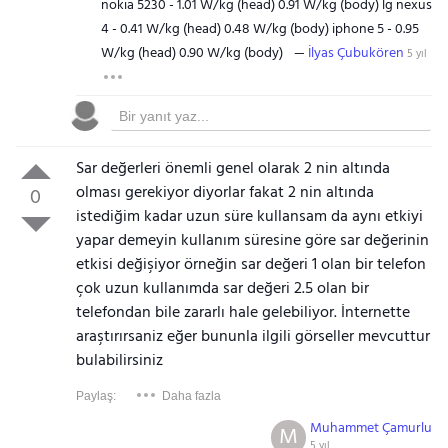
nokia 5230 - 1.01 W/kg (head) 0.91 W/kg (body) lg nexus
4 - 0.41 W/kg (head) 0.48 W/kg (body) iphone 5 - 0.95
W/kg (head) 0.90 W/kg (body)
İlyas Çubukören
5 yıl
Sar değerleri önemli genel olarak 2 nin altında
olması gerekiyor diyorlar fakat 2 nin altında
0
istediğim kadar uzun süre kullansam da aynı etkiyi
yapar demeyin kullanım süresine göre sar değerinin
etkisi değişiyor örneğin sar değeri 1 olan bir telefon
çok uzun kullanımda sar değeri 2.5 olan bir
telefondan bile zararlı hale gelebiliyor. İnternette
araştırırsaniz eğer bununla ilgili görseller mevcuttur
bulabilirsiniz
Paylaş:
Daha fazla
Muhammet Çamurlu
M
5 yıl