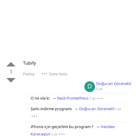
Tubify
1
Paylaş:
Daha fazla
Doğucan Görenekli
D
5 yıl
O ne ola ki
Nazlı Prometheus
5 yıl
Şarkı indirme programı
Doğucan Görenekli
5 yıl
iPhone için geçerlimi bu program ?
Handee
Karacagün
5 yıl