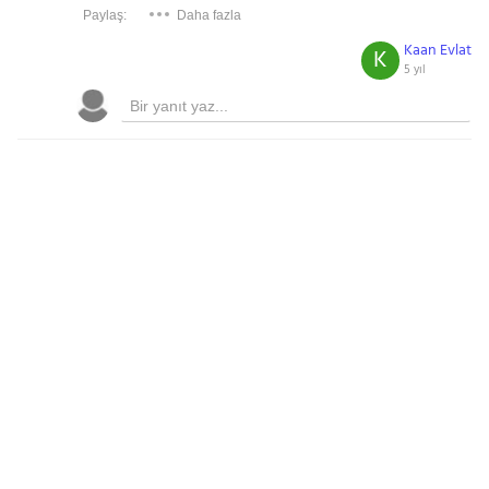
Paylaş:
Daha fazla
Kaan Evlat
K
5 yıl