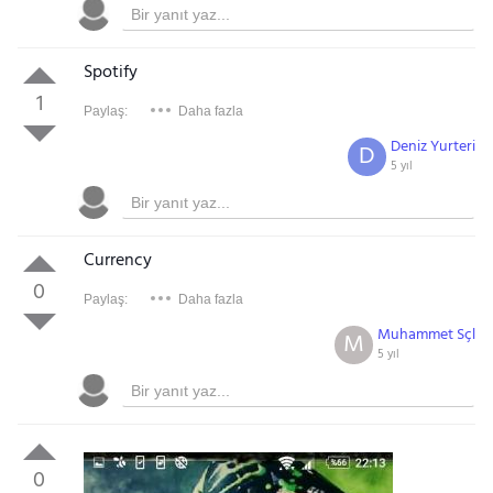
Spotify
1
Paylaş:
Daha fazla
Deniz Yurteri
D
5 yıl
Currency
0
Paylaş:
Daha fazla
Muhammet Sçl
M
5 yıl
0