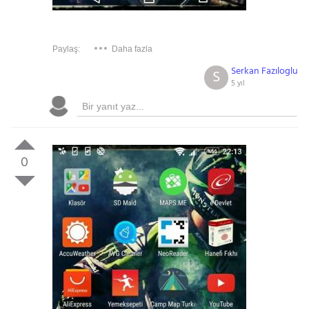
Paylaş:
Daha fazla
Serkan Fazıloglu
S
5 yıl
0