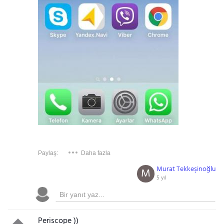
Paylaş:
Daha fazla
Murat Tekkeşinoğlu
M
5 yıl
Periscope ))