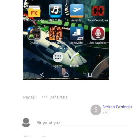
Paylaş:
Daha fazla
Serkan Fazıloglu
S
5 yıl