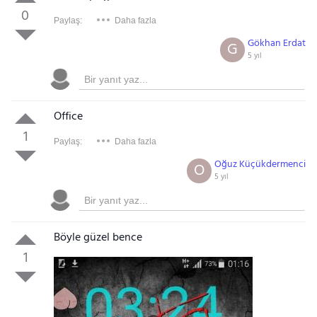
0
Paylaş:
Daha fazla
Gökhan Erdat
G
5 yıl
Office
1
Paylaş:
Daha fazla
Oğuz Küçükdermenci
O
5 yıl
Böyle güzel bence
1