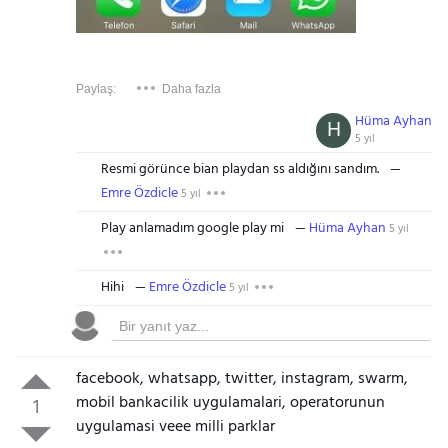
Paylaş:
Daha fazla
Hüma Ayhan
H
5 yıl
Resmi görünce bian playdan ss aldığını sandım.
Emre Özdicle
5 yıl
Play anlamadım google play mi
Hüma Ayhan
5 yıl
Hihi
Emre Özdicle
5 yıl
facebook, whatsapp, twitter, instagram, swarm,
mobil bankacilik uygulamalari, operatorunun
1
uygulamasi veee milli parklar