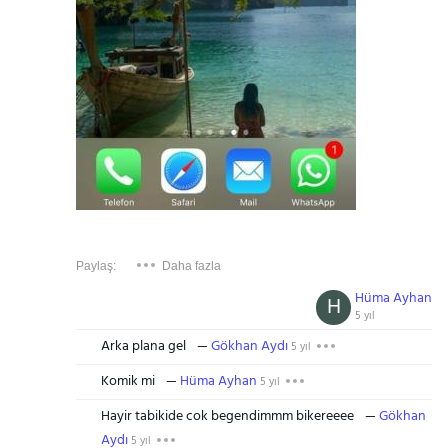
Paylaş:
Daha fazla
Hüma Ayhan
H
5 yıl
Arka plana gel
Gökhan Aydı
5 yıl
Komik mi
Hüma Ayhan
5 yıl
Hayir tabikide cok begendimmm bikereeee
Gökhan
Aydı
5 yıl