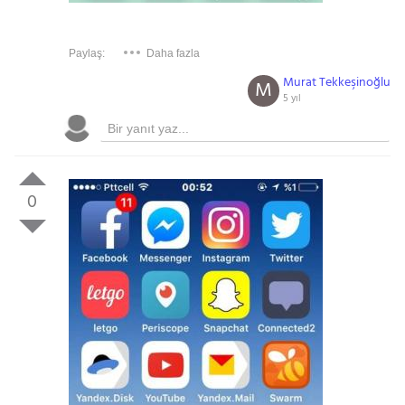
Paylaş:
Daha fazla
Murat Tekkeşinoğlu
M
5 yıl
0