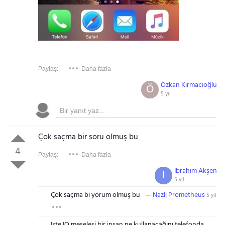
Paylaş:
Daha fazla
Özkan Kırmacıoğlu
Ö
5 yıl
Çok saçma bir soru olmuş bu
4
Paylaş:
Daha fazla
Ibrahim Akşen
I
5 yıl
Çok saçma bi yorum olmuş bu
Nazlı Prometheus
5 yıl
Işte IQ meselesi bir insan ne kullanacağını telefonda