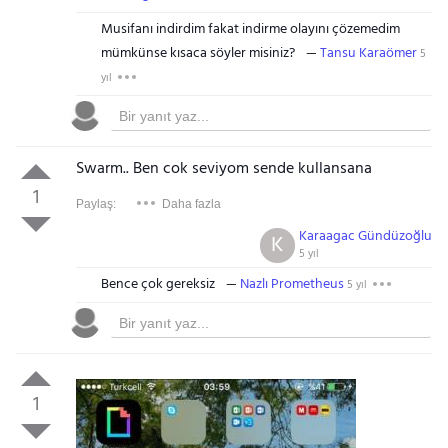
Musifanı indirdim fakat indirme olayını çözemedim
mümkünse kısaca söyler misiniz?
Tansu Karaömer
5
yıl
Swarm.. Ben cok seviyom sende kullansana
1
Paylaş:
Daha fazla
Karaagac Gündüzoğlu
K
5 yıl
Bence çok gereksiz
Nazlı Prometheus
5 yıl
1