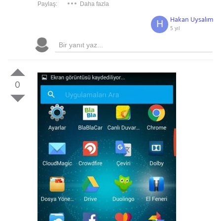
Paylaş:
Daha fazla
Hakan Uysalım
H
5 yıl
0