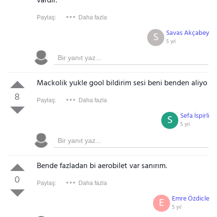
vardır.
Paylaş:
Daha fazla
Savas Akçabey
S
5 yıl
Mackolik yukle gool bildirim sesi beni benden aliyo
8
Paylaş:
Daha fazla
Sefa İspirli
S
5 yıl
Bende fazladan bi aerobilet var sanırım.
0
Paylaş:
Daha fazla
Emre Özdicle
E
5 yıl