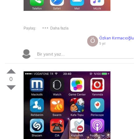
Paylaş:
Daha fazla
Özkan Kırmacıoğlu
Ö
5 yıl
0