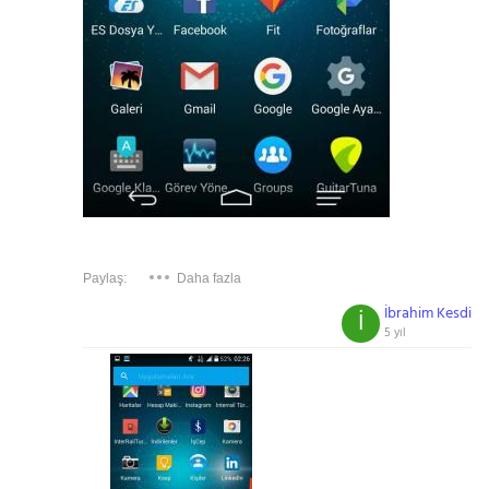
Paylaş:
Daha fazla
İbrahim Kesdi
İ
5 yıl