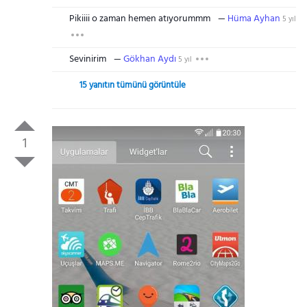
Pikiiii o zaman hemen atıyorummm
Hüma Ayhan
5 yıl
Sevinirim
Gökhan Aydı
5 yıl
15 yanıtın tümünü görüntüle
1