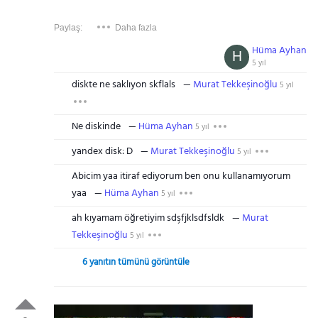
Paylaş:
Daha fazla
Hüma Ayhan
H
5 yıl
diskte ne saklıyon skflals
Murat Tekkeşinoğlu
5 yıl
Ne diskinde
Hüma Ayhan
5 yıl
yandex disk: D
Murat Tekkeşinoğlu
5 yıl
Abicim yaa itiraf ediyorum ben onu kullanamıyorum
yaa
Hüma Ayhan
5 yıl
ah kıyamam öğretiyim sdşfjklsdfsldk
Murat
Tekkeşinoğlu
5 yıl
6 yanıtın tümünü görüntüle