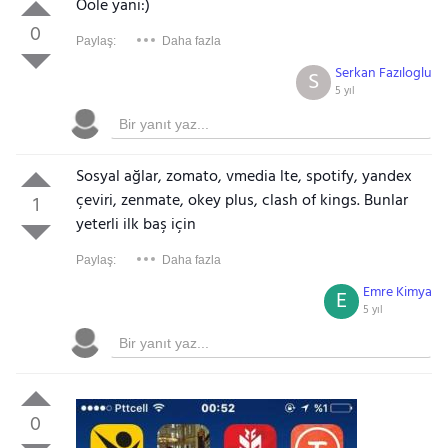
Ööle yani:)
0
Paylaş:
Daha fazla
Serkan Fazıloglu
S
5 yıl
Sosyal ağlar, zomato, vmedia lte, spotify, yandex
çeviri, zenmate, okey plus, clash of kings. Bunlar
1
yeterli ilk baş için
Paylaş:
Daha fazla
Emre Kimya
E
5 yıl
0