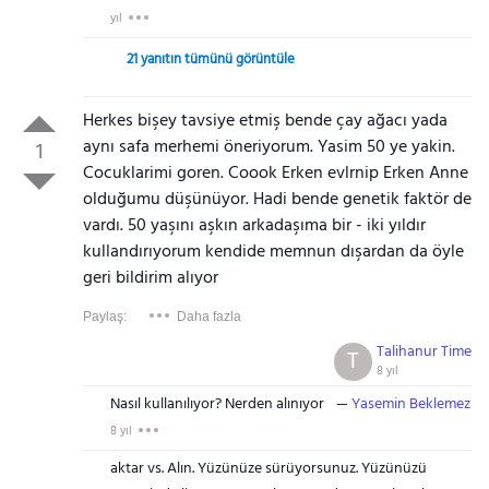
yıl
21 yanıtın tümünü görüntüle
Herkes bişey tavsiye etmiş bende çay ağacı yada
aynı safa merhemi öneriyorum. Yasim 50 ye yakin.
1
Cocuklarimi goren. Coook Erken evlrnip Erken Anne
olduğumu düşünüyor. Hadi bende genetik faktör de
vardı. 50 yaşını aşkın arkadaşıma bir - iki yıldır
kullandırıyorum kendide memnun dışardan da öyle
geri bildirim alıyor
Paylaş:
Daha fazla
Talihanur Time
T
8 yıl
Nasıl kullanılıyor? Nerden alınıyor
Yasemin Beklemez
8 yıl
aktar vs. Alın. Yüzünüze sürüyorsunuz. Yüzünüzü