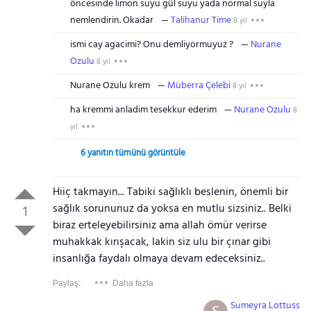
öncesinde limon suyu gül suyu yada normal suyla
nemlendirin. Okadar
Talihanur Time
8 yıl
ismi cay agacimi? Onu demliyormuyuz ?
Nurane
Ozulu
8 yıl
Nurane Ozulu krem
Müberra Çelebi
8 yıl
ha kremmi anladim tesekkur ederim
Nurane Ozulu
8
yıl
6 yanıtın tümünü görüntüle
Hiiç takmayın... Tabiki sağlıklı beslenin, önemli bir
sağlık sorununuz da yoksa en mutlu sizsiniz.. Belki
1
biraz erteleyebilirsiniz ama allah ömür verirse
muhakkak kırışacak, lakin siz ulu bir çınar gibi
insanlığa faydalı olmaya devam edeceksiniz..
Paylaş:
Daha fazla
Sumeyra Lottuss