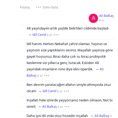
Paylaş:
Daha fazla
Ali Balkaş
A
8 yıl
48 yaşındayım artık yaşlılık belirtileri cildimde başladı
Idil Cemil
8 yıl
İdil hanım. Herkes Nebahat çehre olamaz. Yaşınızı ve
yaşınızın size yaptıklarını seviniz. Maşallah yaşınıza göre
gayet hoşsunuz. Biraz daha çok su biraz probiyotik
beslenme sizi yıllarca genç tutacak. Eskiden 48
yaşındaki insanların nine diye elini öperdik.
Ali
Balkaş
8 yıl
Ben devrim yaratacağım allahın izniyle altmışında otuz
olcam
Idil Cemil
8 yıl
İnşallah hele izmirde yaşıyorsanız neden olmasın. Not bi
izmirli
Ali Balkaş
8 yıl
Daha iyisi 60 ında otuz hissedin inşallah
Ali Balkaş
8