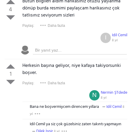
Bütün bilgileri aldım harikasınız otuzlu yaşlarima
dönüp burda resmimi paylaşcam harikasınız çok
4
tatlısınız seviyorum sizleri
Paylaş:
Daha fazla
Idil Cemil
I
8 yıl
Herkesin başına geliyor, niye kafaya takiyorsunki
boşver.
1
Paylaş:
Daha fazla
Nermin ŞTdede
N
8 yıl
Bana ne boşvermiycem direncem yıllara
Idil Cemil
8
yıl
Idil Cemil ya siz çok güzelsiniz zaten takıntı yapmayın
Dilek İspir
8 yıl