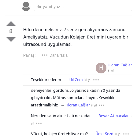
Hifu denemelisiniz. 7 sene geri aliyormus zamani.
8
Ameliyatsiz. Vucudun Kolajen üretimini uyaran bir
ultrasound uygulamasi.
Paylaş:
Daha fazla
Hicran Çağlar
H
8 yıl
Teşekkür ederim
Idil Cemil
8 yıl
deneyenleri gördüm. 55 yasinda kadin 30 yasinda
gibiydi cildi. Müthis sonuclar aliniyor. Kesinlikle
arastirmalisiniz
Hicran Çağlar
8 yıl
Nereden satin alinir fiati ne kadar
Beyaz Atmacalar
8
yıl
Vücut, kolajen üretebiliyor mu?
Ümit Sezdi
8 yıl