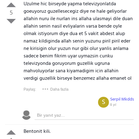
Uzulme hic birseyde yapma televizyonlatda
goeuyoruz guzellesecegiz diye ne hale geliyorlar
5
allahin nuru ile nurlan ins allaha ulasmayi dile duan
allahin senin nasil evliyalarin varsa bende oyle
olmak istiyorum diye dua et 5 vakit abdest alup
namaz kildiginda allah senin yuzunu piril piril eder
ne kirisigin olur yuzun nur gibi olur yanlis anlama
sadece benim fikrim uyar uymazsin cunku
televizyonda goruyorum guzellik ugruna
mahvoluyorlar sana kiyamadigim icin allahin
verdigi guzellik birseye benzemez allaha emanet ol
Paylaş:
Daha fazla
Serpil Mkdds
S
8 yıl
Bentonit kili.