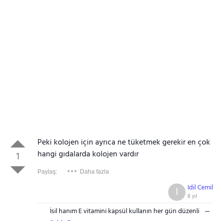
Peki kolojen için ayrıca ne tüketmek gerekir en çok
hangi gıdalarda kolojen vardır
1
Paylaş:
Daha fazla
Idil Cemil
I
8 yıl
İsil hanım E vitamini kapsül kullanın her gün düzenli