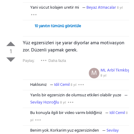
Yani vücut kolajen uretir mi
Beyaz Atmacalar
8 yıl
10 yanıtın tümünü görüntüle
Yüz egzersizleri işe yarar diyorlar ama motivasyon
zor. Düzenli yapmak gerek.
1
Paylaş:
Daha fazla
ML Arbl Tkmkbş
M
8 yıl
Haklısınız
Idil Cemil
8 yıl
Yanlis bir egzersizin de olumsuz etkileri olabilir yuze
Sevilay Hızıroğlu
8 yıl
Bu konuyla ilgili bir video varmı bildiğiniz
Idil Cemil
8
yıl
Benim yok. Korkarim yuz egzersizinden
Sevilay