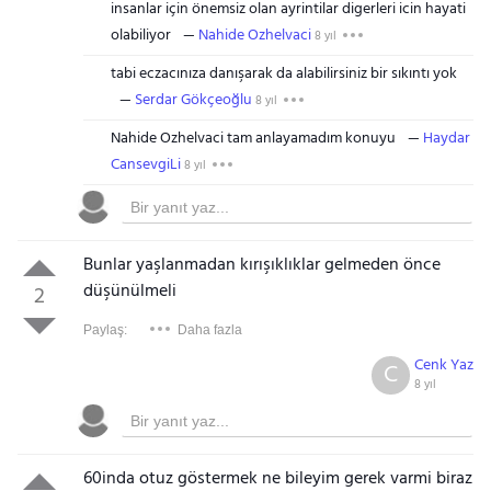
insanlar için önemsiz olan ayrintilar digerleri icin hayati
olabiliyor
Nahide Ozhelvaci
8 yıl
tabi eczacınıza danışarak da alabilirsiniz bir sıkıntı yok
Serdar Gökçeoğlu
8 yıl
Nahide Ozhelvaci tam anlayamadım konuyu
Haydar
CansevgiLi
8 yıl
Bunlar yaşlanmadan kırışıklıklar gelmeden önce
düşünülmeli
2
Paylaş:
Daha fazla
Cenk Yaz
C
8 yıl
60inda otuz göstermek ne bileyim gerek varmi biraz