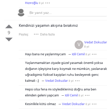
Hızıroğlu
8 yıl
Kendinizi yaşamın akışına bırakınız
9
Paylaş:
Daha fazla
Vedat Dokuzlar
V
8 yıl
Hayı bana ne yaşlanmıycam
Idil Cemil
8 yıl
Yaşlanmamaktan ziyade güzel yasamak önemli yoksa
doğanın işleyişine karşı koymak ne mümkün, yaslanarak
uğradigimiz fiziksel kayiplari ruhu besleyerek genc
kalmali -:)
Vedat Dokuzlar
8 yıl
Hepsi olsa fena mı söyledikleriniz doğru ama ben
elimden geleni yapcam
Idil Cemil
8 yıl
Kesinlikle kötü olmaz
Vedat Dokuzlar
8 yıl