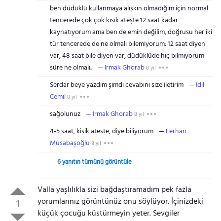
ben düdüklü kullanmaya alışkın olmadığım için normal
tencerede çok çok kısık ateşte 12 saat kadar
kaynatıyorum ama ben de emin değilim, doğrusu her iki
tür tencerede de ne olmalı bilemiyorum; 12 saat diyen
var, 48 saat bile diyen var, düdüklüde hiç bilmiyorum
süre ne olmalı..
Irmak Ghorab
8 yıl
Serdar beye yazdım şimdi cevabını size iletirim
Idil
Cemil
8 yıl
sağolunuz
Irmak Ghorab
8 yıl
4-5 saat, kisik ateste, diye biliyorum
Ferhan
Musabaşoğlu
8 yıl
6 yanıtın tümünü görüntüle
Valla yaşlılıkla sizi bağdaştıramadım pek fazla
yorumlarınız görüntünüz onu söylüyor. İçinizdeki
1
küçük çocuğu küstürmeyin yeter. Sevgiler