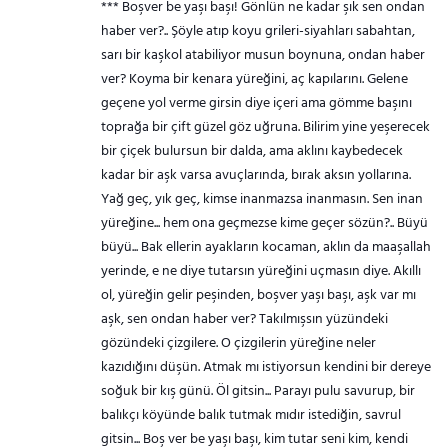
*** Boşver be yaşı başı! Gönlün ne kadar şık sen ondan
haber ver?.. Şöyle atıp koyu grileri-siyahları sabahtan,
sarı bir kaşkol atabiliyor musun boynuna, ondan haber
ver? Koyma bir kenara yüreğini, aç kapılarını. Gelene
geçene yol verme girsin diye içeri ama gömme başını
toprağa bir çift güzel göz uğruna. Bilirim yine yeşerecek
bir çiçek bulursun bir dalda, ama aklını kaybedecek
kadar bir aşk varsa avuçlarında, bırak aksın yollarına.
Yağ geç, yık geç, kimse inanmazsa inanmasın. Sen inan
yüreğine... hem ona geçmezse kime geçer sözün?.. Büyü
büyü... Bak ellerin ayakların kocaman, aklın da maaşallah
yerinde, e ne diye tutarsın yüreğini uçmasın diye. Akıllı
ol, yüreğin gelir peşinden, boşver yaşı başı, aşk var mı
aşk, sen ondan haber ver? Takılmışsın yüzündeki
gözündeki çizgilere. O çizgilerin yüreğine neler
kazıdığını düşün. Atmak mı istiyorsun kendini bir dereye
soğuk bir kış günü. Öl gitsin... Parayı pulu savurup, bir
balıkçı köyünde balık tutmak mıdır istediğin, savrul
gitsin... Boş ver be yaşı başı, kim tutar seni kim, kendi