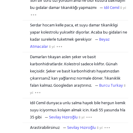
Son bir soru sizi yordum ama ne olur kusura bakmayın
bu gıdalar damar tıkanıklığı yapmazmı
Idil Cemil
8 yıl
Serdar hocam kelle paca, et suyu damar tikanikligi
yapar kolestrolu yukseltir diyorlar. Acaba bu gidalari ne
kadar surelerle tuketmek gerekiyor
Beyaz
Atmacalar
8 yıl
Damarları tıkayan aslen şeker ve basit
karbonhidratlardır. Kolestrol sadece kılıftır. Günah
keçisidir. Şeker ve basit karbonhidratı hayatınızdan
çıkarırsanıZ kan yağlarınız normale döner. Tıkanıklık
falan kalmaz. Googledan araştırınız.
Burcu Turkay
8
yıl
Idil Cemil dunyaca unlu salma hayek bile hergun kemik
suyu iciyormus kolajen almak icin. Kadi 55 yasunda hla
35 gibi
Sevilay Hızıroğlu
8 yıl
Arastirabilirsinuz
Sevilay Hızıroğlu
8 yıl