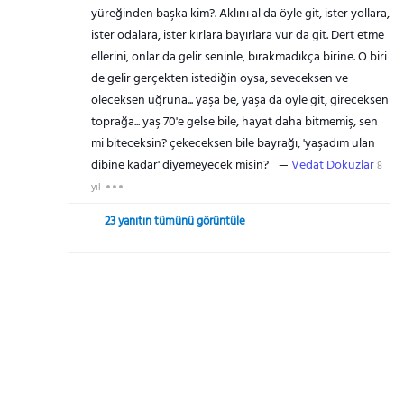
yüreğinden başka kim?. Aklını al da öyle git, ister yollara,
ister odalara, ister kırlara bayırlara vur da git. Dert etme
ellerini, onlar da gelir seninle, bırakmadıkça birine. O biri
de gelir gerçekten istediğin oysa, seveceksen ve
öleceksen uğruna... yaşa be, yaşa da öyle git, gireceksen
toprağa... yaş 70'e gelse bile, hayat daha bitmemiş, sen
mi biteceksin? çekeceksen bile bayrağı, 'yaşadım ulan
dibine kadar' diyemeyecek misin?
Vedat Dokuzlar
8
yıl
23 yanıtın tümünü görüntüle