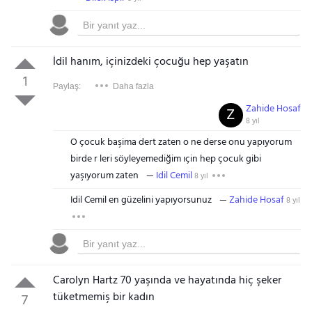
İdil hanım, içinizdeki çocuğu hep yaşatın
1
Paylaş:
Daha fazla
Zahide Hosaf
Z
8 yıl
O çocuk başima dert zaten o ne derse onu yapıyorum
birde r leri söyleyemediğim ıçin hep çocuk gibi
yaşıyorum zaten
Idil Cemil
8 yıl
Idil Cemil en güzelini yapıyorsunuz
Zahide Hosaf
8 yıl
Carolyn Hartz 70 yaşında ve hayatında hiç şeker
tüketmemiş bir kadın
7