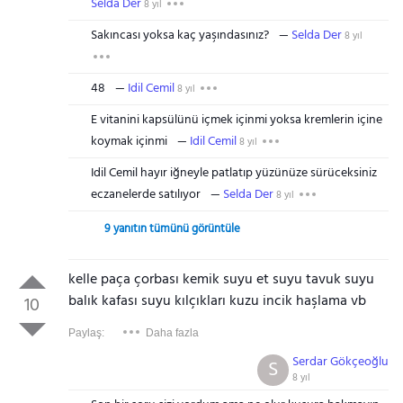
Selda Der
8 yıl
Sakıncası yoksa kaç yaşındasınız?
Selda Der
8 yıl
48
Idil Cemil
8 yıl
E vitanini kapsülünü içmek içinmi yoksa kremlerin içine
koymak içinmi
Idil Cemil
8 yıl
Idil Cemil hayır iğneyle patlatıp yüzünüze sürüceksiniz
eczanelerde satılıyor
Selda Der
8 yıl
9 yanıtın tümünü görüntüle
kelle paça çorbası kemik suyu et suyu tavuk suyu
balık kafası suyu kılçıkları kuzu incik haşlama vb
10
Paylaş:
Daha fazla
Serdar Gökçeoğlu
S
8 yıl