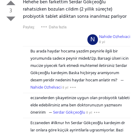
Hehehe ben farkettim Serdar Gökçeoğlu
rahatsizken bozulan cildim (2 yillik süreçte)
3
probiyotik tablet aldiktan sonra inanılmaz parlıyor
Paylaş:
Daha fazla
Nahide Ozhelvaci
N
8 yıl
Bu arada haydar hocama yazdim peynirle ilgili bir
yorumunda sadece peynir mide&12p. Barsagi ülseri icin
mucize yiyecek fark etmedi muhtemel iletirsiniz Serdar
Gökçeoğlu kardeşim. Baska hiçbirşey aramiyorum
desem yeridir nedenini haydar hocam anlatir mi?
Nahide Ozhelvaci
8 yıl
eczanelerden şikayetinize uygun olan probiyotik tableti
elde edebilirsiniz ama ben doktorunuzun yazmasını
öneririm
Serdar Gökçeoğlu
8 yıl
Eczaneden #ilknur hn Serdar Gökçeoğlu kardeşim dr
lar onlara göre küçük ayrintilarla ugrasmiyorlar. Bazi