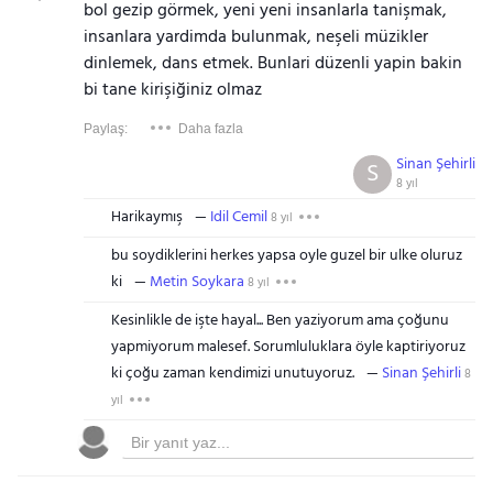
bol gezip görmek, yeni yeni insanlarla tanişmak,
insanlara yardimda bulunmak, neşeli müzikler
dinlemek, dans etmek. Bunlari düzenli yapin bakin
bi tane kirişiğiniz olmaz
Paylaş:
Daha fazla
Sinan Şehirli
S
8 yıl
Harikaymış
Idil Cemil
8 yıl
bu soydiklerini herkes yapsa oyle guzel bir ulke oluruz
ki
Metin Soykara
8 yıl
Kesinlikle de işte hayal... Ben yaziyorum ama çoğunu
yapmiyorum malesef. Sorumluluklara öyle kaptiriyoruz
ki çoğu zaman kendimizi unutuyoruz.
Sinan Şehirli
8
yıl