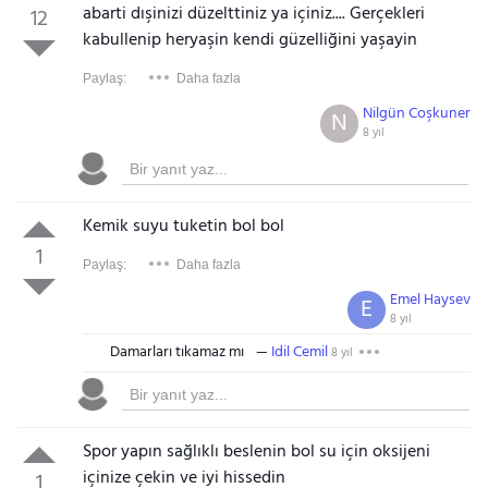
abarti dışinizi düzelttiniz ya içiniz.... Gerçekleri
12
kabullenip heryaşin kendi güzelliğini yaşayin
Paylaş:
Daha fazla
Nilgün Coşkuner
N
8 yıl
Kemik suyu tuketin bol bol
1
Paylaş:
Daha fazla
Emel Haysev
E
8 yıl
Damarları tıkamaz mı
Idil Cemil
8 yıl
Spor yapın sağlıklı beslenin bol su için oksijeni
içinize çekin ve iyi hissedin
1