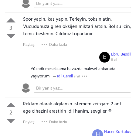
Spor yapin, kas yapin. Terleyin, toksin atin.
Vucudunuza giren oksijen miktari artsin. Bol su icin,
3
temiz beslenin. Cildiniz toparlanir
Paylaş:
Daha fazla
Ebru Besdil
E
8 yıl
Yúzndk mesela ama havuzda malesef ankarada
yaşıyorum
Idil Cemil
8 yıl
Reklam olarak algilansn istemem zeitgard 2 anti
age cihazini arastirin idil hanim, sevgiler ⚘
2
Paylaş:
Daha fazla
Hacer Kurtulus
H