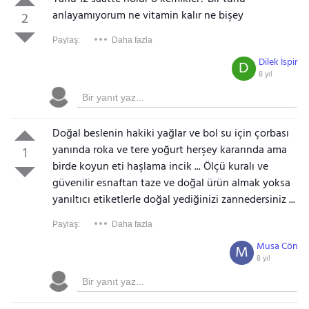
anlayamıyorum ne vitamin kalır ne bişey
2
Paylaş:
Daha fazla
Dilek İspir
D
8 yıl
Doğal beslenin hakiki yağlar ve bol su için çorbası
yanında roka ve tere yoğurt herşey kararında ama
1
birde koyun eti haşlama incik ... Ölçü kuralı ve
güvenilir esnaftan taze ve doğal ürün almak yoksa
yanıltıcı etiketlerle doğal yediğinizi zannedersiniz ...
Paylaş:
Daha fazla
Musa Cön
M
8 yıl