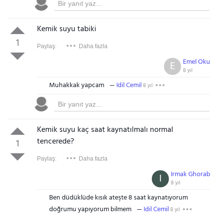
Kemik suyu tabiki
1
Paylaş:
Daha fazla
Emel Oku
E
8 yıl
Muhakkak yapcam
Idil Cemil
8 yıl
Kemik suyu kaç saat kaynatılmalı normal
tencerede?
1
Paylaş:
Daha fazla
Irmak Ghorab
I
8 yıl
Ben düdüklüde kısık ateşte 8 saat kaynatıyorum
doğrumu yapıyorum bilmem
Idil Cemil
8 yıl