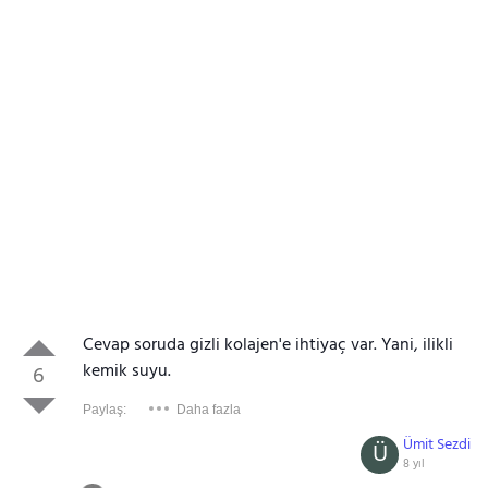
Cevap soruda gizli kolajen'e ihtiyaç var. Yani, ilikli
kemik suyu.
6
Gezinti Menüsü
Paylaş:
Daha fazla
Ümit Sezdi
Ü
8 yıl