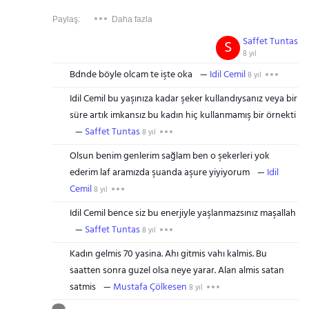
Paylaş:
Daha fazla
Saffet Tuntas
S
8 yıl
Bdnde böyle olcam te işte oka
Idil Cemil
8 yıl
Idil Cemil bu yaşınıza kadar şeker kullandıysanız veya bir
süre artık imkansız bu kadın hiç kullanmamış bir örnekti
Saffet Tuntas
8 yıl
Olsun benim genlerim sağlam ben o şekerleri yok
ederim laf aramızda şuanda aşure yiyiyorum
Idil
Cemil
8 yıl
Idil Cemil bence siz bu enerjiyle yaşlanmazsınız maşallah
Saffet Tuntas
8 yıl
Kadın gelmis 70 yasina. Ahı gitmis vahı kalmis. Bu
saatten sonra guzel olsa neye yarar. Alan almis satan
satmis
Mustafa Çölkesen
8 yıl