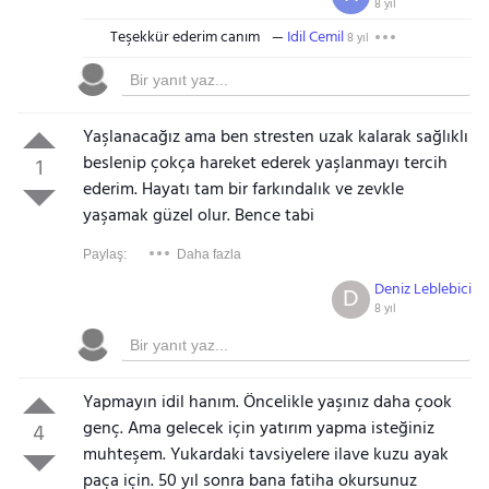
8 yıl
Teşekkür ederim canım
Idil Cemil
8 yıl
Yaşlanacağız ama ben stresten uzak kalarak sağlıklı
beslenip çokça hareket ederek yaşlanmayı tercih
1
ederim. Hayatı tam bir farkındalık ve zevkle
yaşamak güzel olur. Bence tabi
Paylaş:
Daha fazla
Deniz Leblebici
D
8 yıl
Yapmayın idil hanım. Öncelikle yaşınız daha çook
genç. Ama gelecek için yatırım yapma isteğiniz
4
muhteşem. Yukardaki tavsiyelere ilave kuzu ayak
paça için. 50 yıl sonra bana fatiha okursunuz