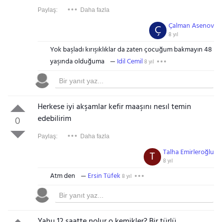
Paylaş:
Daha fazla
Çalman Asenov
Ç
8 yıl
Yok başladı kırışıklıklar da zaten çocuğum bakmayın 48
yaşında olduğuma
Idil Cemil
8 yıl
Herkese iyi akşamlar kefir maaşını nesıl temin
edebilirim
0
Paylaş:
Daha fazla
Talha Emirleroğlu
T
8 yıl
Atm den
Ersin Tüfek
8 yıl
Yahu 12 saatte nolur o kemikler? Bir türlü