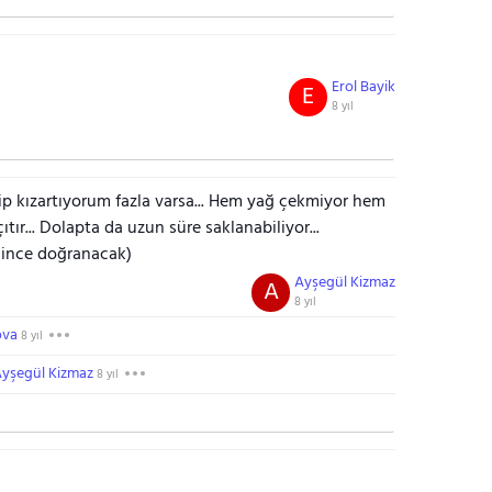
Erol Bayik
E
8 yıl
ip kızartıyorum fazla varsa... Hem yağ çekmiyor hem
ıtır... Dolapta da uzun süre saklanabiliyor...
k ince doğranacak)
Ayşegül Kizmaz
A
8 yıl
ova
8 yıl
yşegül Kizmaz
8 yıl