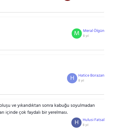
Meral Ölgün
M
8 yıl
Hatice Borazan
H
8 yıl
ı oluşu ve yıkandıktan sonra kabuğu soyulmadan
ı içinde çok faydalı bir yerelması.
Hulusi Fatsal
H
8 yıl