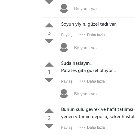
Soyun yiyin, güzel tadı var.
3
Paylaş:
Daha fazla
Suda haşlayın...
Patates gibi güzel oluyor....
1
Paylaş:
Daha fazla
Bunun sulu gevrek ve hafif tatlims
yenen vitamin deposu, şeker hastalar
2
Paylaş:
Daha fazla