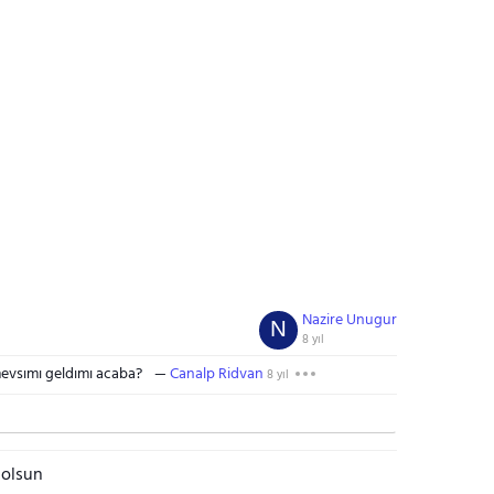
Nazire Unugur
N
8 yıl
mevsımı geldımı acaba?
Canalp Ridvan
8 yıl
 olsun