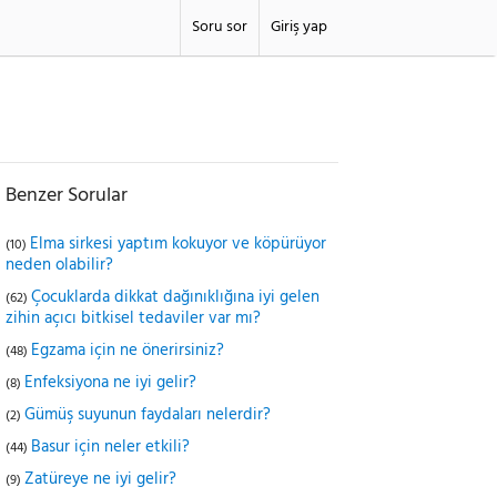
Soru sor
Giriş yap
Benzer Sorular
Elma sirkesi yaptım kokuyor ve köpürüyor
(10)
neden olabilir?
Çocuklarda dikkat dağınıklığına iyi gelen
(62)
zihin açıcı bitkisel tedaviler var mı?
Egzama için ne önerirsiniz?
(48)
Enfeksiyona ne iyi gelir?
(8)
Gümüş suyunun faydaları nelerdir?
(2)
Basur için neler etkili?
(44)
Zatüreye ne iyi gelir?
(9)