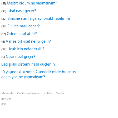
Mastit oldum ne yapmalıyım?
(51)
İshal nasıl geçer?
(39)
Birisine nasıl sigarayı bıraktırabilirim?
(32)
Sivilce nasıl geçer?
(24)
Ödem nasıl atılır?
(12)
Varise bitkisel ne iyi gelir?
(6)
Uçuk için neler etkili?
(33)
Nasır nasıl geçer?
(6)
Bağışıklık sistemi nasıl güçlenir?
10 yaşındaki kızımın 2 senedir mide bulantısı
geçmiyor, ne yapmalıyım?
Makaleler
Gizlilik sözleşmesi
Kullanım Şartları
İletişim
RSS