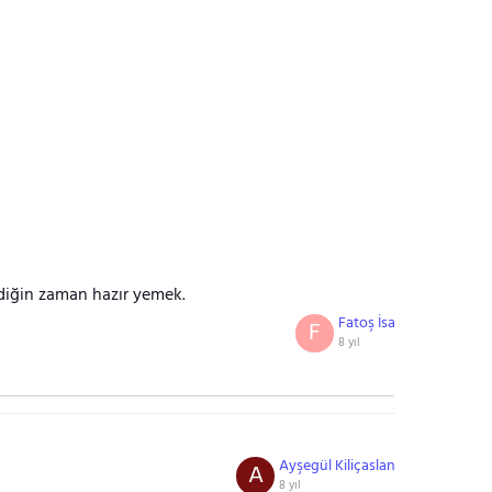
ediğin zaman hazır yemek.
Fatoş İsa
F
8 yıl
Ayşegül Kiliçaslan
A
8 yıl