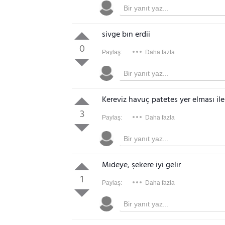
sivge bın erdii
0
Paylaş:
Daha fazla
Kereviz havuç patetes yer elması ile
3
Paylaş:
Daha fazla
Mideye, şekere iyi gelir
1
Paylaş:
Daha fazla