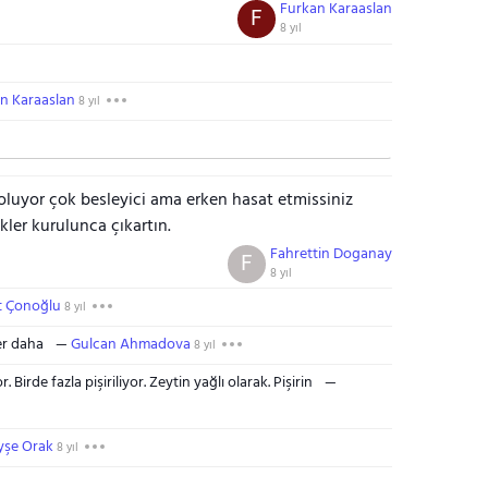
Furkan Karaaslan
F
8 yıl
n Karaaslan
8 yıl
 oluyor çok besleyici ama erken hasat etmissiniz
kler kurulunca çıkartın.
Fahrettin Doganay
F
8 yıl
t Çonoğlu
8 yıl
er daha
Gulcan Ahmadova
8 yıl
 Birde fazla pişiriliyor. Zeytin yağlı olarak. Pişirin
yşe Orak
8 yıl