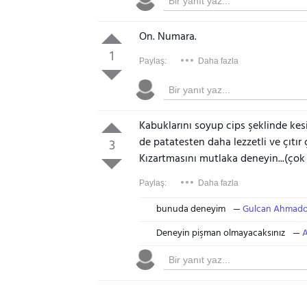
On. Numara.
1
Paylaş:
Daha fazla
Kabuklarını soyup cips şeklinde kes
de patatesten daha lezzetli ve çıtır ç
3
Kızartmasını mutlaka deneyin...(ço
Paylaş:
Daha fazla
bunuda deneyim
Gulcan Ahmad
Deneyin pişman olmayacaksınız
A