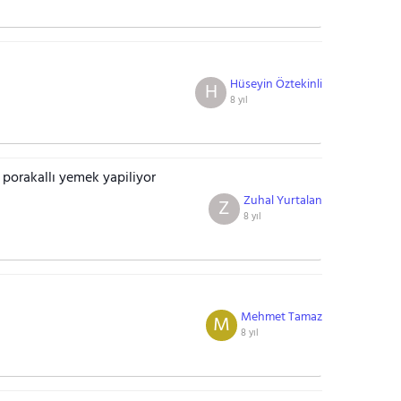
Hüseyin Öztekinli
H
8 yıl
 porakallı yemek yapiliyor
Zuhal Yurtalan
Z
8 yıl
Mehmet Tamaz
M
8 yıl