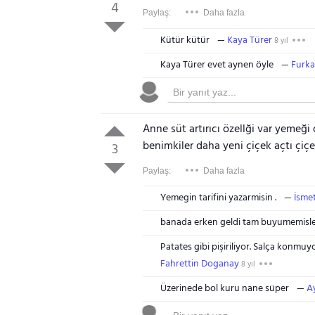
4
Paylaş:
Daha fazla
Kütür kütür
Kaya Türer
8 yıl
Kaya Türer evet aynen öyle
Furka
Anne süt artırıcı özellği var yemeği
benimkiler daha yeni çiçek açtı çiçe
3
Paylaş:
Daha fazla
Yemegin tarifini yazarmisin .
İsme
banada erken geldi tam buyumemisl
Patates gibi pişiriliyor. Salça konmuyor.
Fahrettin Doganay
8 yıl
Üzerinede bol kuru nane süper
A