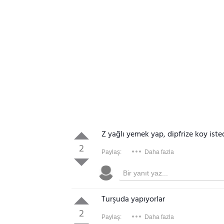
Z yağlı yemek yap, dipfrize koy ist
2
Paylaş:
Daha fazla
Turşuda yapıyorlar
2
Paylaş:
Daha fazla