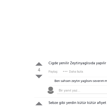
Cigde yenilir Zeytinyaglısıda yapılir
4
Paylaş:
Daha fazla
Ben sahsen zeytın yaglısını severım 
Sebze gibi yerdin kütür kütür afiyet