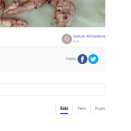
Gulcan Ahmadova
G
8 yıl
Paylaş:
Eski
Yeni
Puan