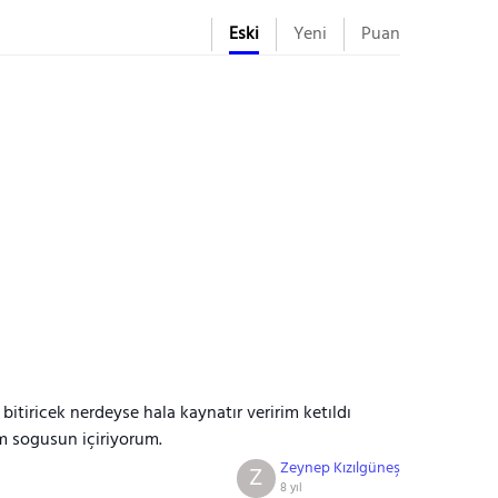
Eski
Yeni
Puan
itiricek nerdeyse hala kaynatır veririm ketıldı
 sogusun içiriyorum.
Zeynep Kızılgüneş
Z
8 yıl