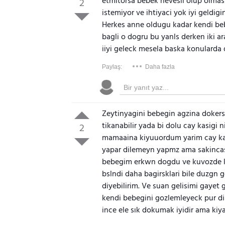
etmitorsa bebek hevesli olup olmasig
2
istemiyor ve ihtiyaci yok iyi geldigin
Herkes anne oldugu kadar kendi be
bagli o dogru bu yanls derken iki ar
iiyi geleck mesela baska konularda 
Paylaş:
Daha fazla
Zeytinyagini bebegin agzina dokers
tikanabilir yada bi dolu cay kasigi
2
mamaaina kiyuuordum yarim cay kasig
yapar dilemeyn yapmz ama sakinca
bebegim erkwn dogdu ve kuvozde ka
bslndi daha bagirsklari bile duzgn 
diyebilirim. Ve suan gelisimi gayet 
kendi bebegini gozlemleyeck pur di
ince ele sık dokumak iyidir ama kiy