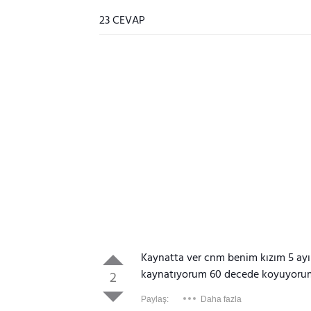
23 CEVAP
Kaynatta ver cnm benim kızım 5 ayı b
kaynatıyorum 60 decede koyuyorum
2
Paylaş:
Daha fazla