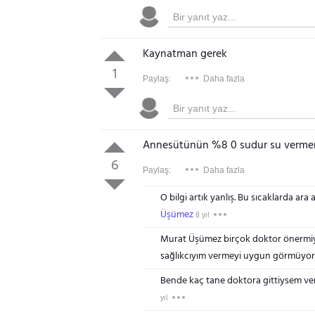
Kaynatman gerek
1
Paylaş:
Daha fazla
Annesütünün %8 0 sudur su vermen
6
Paylaş:
Daha fazla
O bilgi artık yanlış. Bu sıcaklarda ara
Üşümez
8 yıl
Murat Üşümez birçok doktor önermiyo
sağlıkcıyım vermeyi uygun görmüy
Bende kaç tane doktora gittiysem ver d
yıl