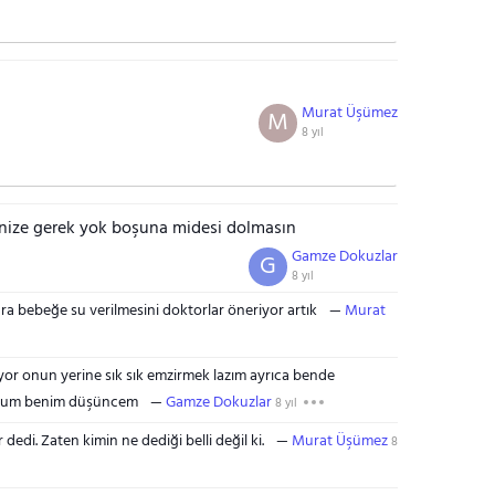
Murat Üşümez
M
8 yıl
ize gerek yok boşuna midesi dolmasın
Gamze Dokuzlar
G
8 yıl
 ara bebeğe su verilmesini doktorlar öneriyor artık
Murat
r onun yerine sık sık emzirmek lazım ayrıca bende
orum benim düşüncem
Gamze Dokuzlar
8 yıl
edi. Zaten kimin ne dediği belli değil ki.
Murat Üşümez
8