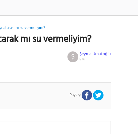
ynatarak mı su vermeliyim?
tarak mı su vermeliyim?
Şeyma Umutoğlu
Ş
8 yıl
Paylaş: