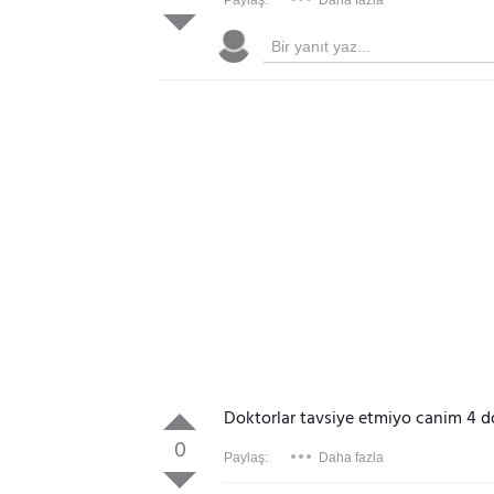
Paylaş:
Daha fazla
Doktorlar tavsiye etmiyo canim 4 do
0
Paylaş:
Daha fazla