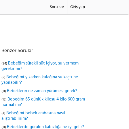
Soru sor
Giriş yap
Benzer Sorular
Bebeğim sürekli süt içiyor, su vermem
(24)
gerekir mi?
Bebeğimi yıkarken kulağına su kaçtı ne
(8)
yapılabilir?
Bebeklerin ne zaman yürümesi gerek?
(11)
Bebeğim 65 günlük kilosu 4 kilo 600 gram
(12)
normal mi?
Bebeğimi bebek arabasına nasıl
(4)
alıştırabilirim?
Bebeklerde görülen kabızlığa ne iyi gelir?
(11)