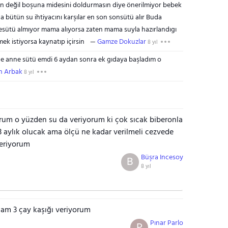
in değil boşuna midesini doldurmasın diye önerilmiyor bebek
 bütün su ihtiyacını karşılar en son sonsütü alır Buda
esütü almıyor mama alıyorsa zaten mama suyla hazırlandıgı
ek istiyorsa kaynatıp içirsin
Gamze Dokuzlar
8 yıl
dece anne sütü emdi 6 aydan sonra ek gıdaya başladım o
n Arbak
8 yıl
m o yüzden su da veriyorum ki çok sıcak biberonla
 aylık olucak ama ölçü ne kadar verilmeli cezvede
eriyorum
Büşra Incesoy
B
8 yıl
m 3 çay kaşığı veriyorum
Pınar Parlo
P