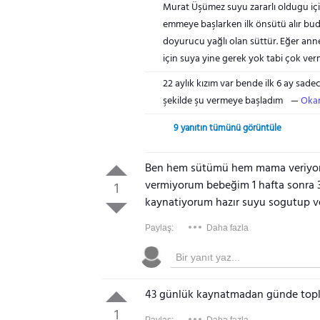
Murat Üşümez suyu zararlı oldugu iç
emmeye başlarken ilk önsütü alır buda
doyurucu yağlı olan süttür. Eğer ann
için suya yine gerek yok tabi çok verm
22 aylık kızım var bende ilk 6 ay sa
şekilde şu vermeye başladım
Oka
9 yanıtın tümünü görüntüle
Ben hem sütümü hem mama veriyoru
vermiyorum bebeğim 1 hafta sonra 3
1
kaynatiyorum hazır suyu sogutup v
Paylaş:
Daha fazla
43 günlük kaynatmadan günde topla
1