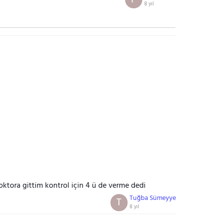
8 yıl
ktora gittim kontrol için 4 ü de verme dedi
Tuğba Sümeyye
T
8 yıl