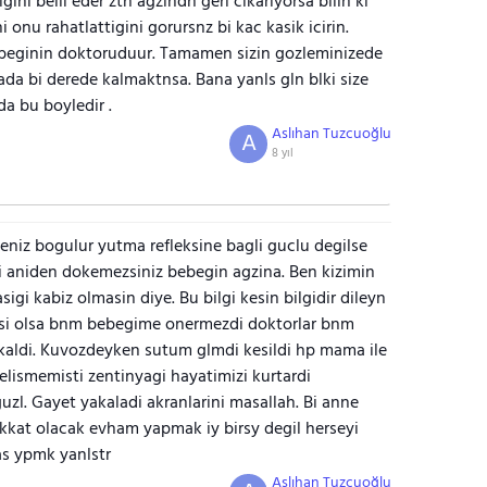
ini belli eder ztn agzindn geri cikariyorsa bilin ki
i onu rahatlattigini gorursnz bi kac kasik icirin.
beginin doktoruduur. Tamamen sizin gozleminizede
ada bi derede kalmaktnsa. Bana yanls gln blki size
da bu boyledir .
Aslıhan Tuzcuoğlu
A
8 yıl
eniz bogulur yutma refleksine bagli guclu degilse
 ni aniden dokemezsiniz bebegin agzina. Ben kizimin
i kabiz olmasin diye. Bu bilgi kesin bilgidir dileyn
si olsa bnm bebegime onermezdi doktorlar bnm
ldi. Kuvozdeyken sutum glmdi kesildi hp mama ile
gelismemisti zentinyagi hayatimizi kurtardi
guzl. Gayet yakaladi akranlarini masallah. Bi anne
kkat olacak evham yapmak iy birsy degil herseyi
as ypmk yanlstr
Aslıhan Tuzcuoğlu