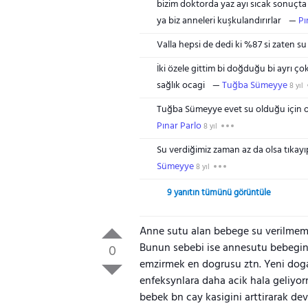
bizim doktorda yaz ayı sıcak sonuçta
ya biz anneleri kuşkulandırırlar
Pı
Valla hepsi de dedi ki %87 si zaten su 
İki özele gittim bi doğduğu bi ayrı ço
sağlık ocagi
Tuğba Sümeyye
8 yıl
Tuğba Sümeyye evet su olduğu için o 
Pınar Parlo
8 yıl
Su verdiğimiz zaman az da olsa tıkay
Sümeyye
8 yıl
9 yanıtın tümünü görüntüle
Anne sutu alan bebege su verilmemes
Bunun sebebi ise annesutu bebegin s
0
emzirmek en dogrusu ztn. Yeni dogan
enfeksynlara daha acik hala geliyorm
bebek bn cay kasigini arttirarak de