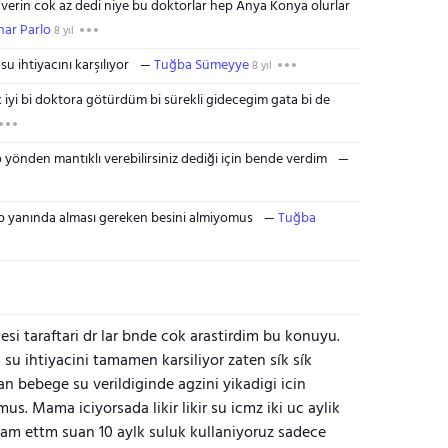
 verin cok az dedi niye bu doktorlar hep Anya Konya olurlar
nar Parlo
8 yıl
su ihtiyacını karşılıyor
Tuğba Sümeyye
8 yıl
k iyi bi doktora götürdüm bi sürekli gidecegim gata bi de
yönden mantıklı verebilirsiniz dediği için bende verdim
ıp yanında alması gereken besini almiyomus
Tuğba
i taraftari dr lar bnde cok arastirdim bu konuyu.
u ihtiyacini tamamen karsiliyor zaten sík sík
 bebege su verildiginde agzini yikadigi icin
us. Mama iciyorsada likir likir su icmz iki uc aylik
vam ettm suan 10 aylk suluk kullaniyoruz sadece