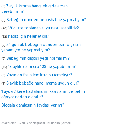
7 aylık kızıma hangi ek gıdalardan
(6)
verebilirim?
Bebeğim dünden beri ishal ne yapmalıyım?
(5)
Vücutta toplanan suyu nasıl atabiliriz?
(30)
Kabız için neler etkili?
(32)
24 günlük bebeğim dünden beri dışkısını
(9)
yapamıyor ne yapmalıyım?
Bebeğimin dışkısı yeşil normal mi?
(9)
18 aylık kızım crp 108 ne yapabilirim?
(36)
Yazın en fazla kaç litre su içmeliyiz?
(6)
6 aylık bebeğe hangi mama uygun olur?
(9)
1 ayda 2 kere hastalandım kasıklarım ve belim
ağrıyor neden olabilir?
Biogaia damlasının faydası var mı?
Makaleler
Gizlilik sözleşmesi
Kullanım Şartları