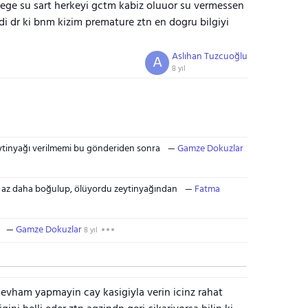
ege su sart herkeyi gctm kabiz oluuor su vermessen
 dr ki bnm kizim premature ztn en dogru bilgiyi
Aslıhan Tuzcuoğlu
A
8 yıl
tinyağı verilmemi bu gönderiden sonra
Gamze Dokuzlar
ı az daha boğulup, ölüyordu zeytinyağından
Fatma
Gamze Dokuzlar
8 yıl
r evham yapmayin cay kasigiyla verin icinz rahat