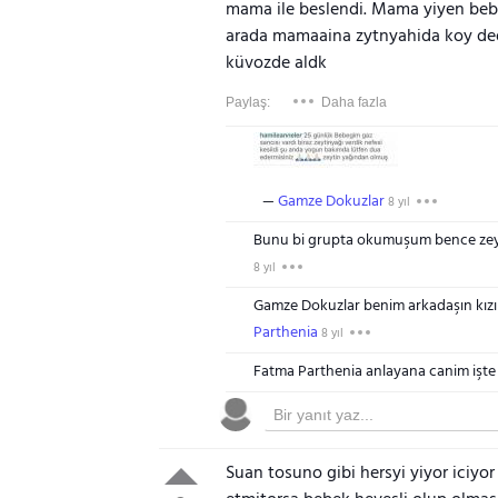
mama ile beslendi. Mama yiyen beb
arada mamaaina zytnyahida koy dedi
küvozde aldk
Paylaş:
Daha fazla
Gamze Dokuzlar
8 yıl
Bunu bi grupta okumuşum bence zey
8 yıl
Gamze Dokuzlar benim arkadaşın kız
Parthenia
8 yıl
Fatma Parthenia anlayana canim işte
Suan tosuno gibi hersyi yiyor iciyo