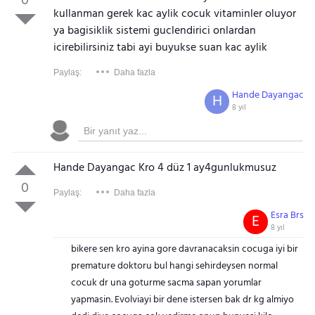
0
kullanman gerek kac aylik cocuk vitaminler oluyor
ya bagisiklik sistemi guclendirici onlardan
icirebilirsiniz tabi ayi buyukse suan kac aylik
Paylaş:
Daha fazla
Hande Dayangac
H
8 yıl
Hande Dayangac Kro 4 düz 1 ay4gunlukmusuz
0
Paylaş:
Daha fazla
Esra Brs
E
8 yıl
bikere sen kro ayina gore davranacaksin cocuga iyi bir
premature doktoru bul hangi sehirdeysen normal
cocuk dr una goturme sacma sapan yorumlar
yapmasin. Evolviayi bir dene istersen bak dr kg almiyo