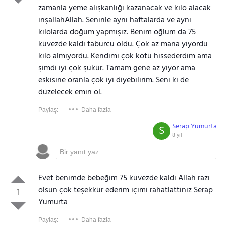
zamanla yeme alışkanlığı kazanacak ve kilo alacak
inşallahAllah. Seninle aynı haftalarda ve aynı
kilolarda doğum yapmışız. Benim oğlum da 75
küvezde kaldı taburcu oldu. Çok az mana yiyordu
kilo almıyordu. Kendimi çok kötü hissederdim ama
şimdi iyi çok şükür. Tamam gene az yiyor ama
eskisine oranla çok iyi diyebilirim. Seni ki de
düzelecek emin ol.
Paylaş:
Daha fazla
Serap Yumurta
S
8 yıl
Evet benimde bebeğim 75 kuvezde kaldı Allah razı
olsun çok teşekkür ederim içimi rahatlattiniz Serap
1
Yumurta
Paylaş:
Daha fazla