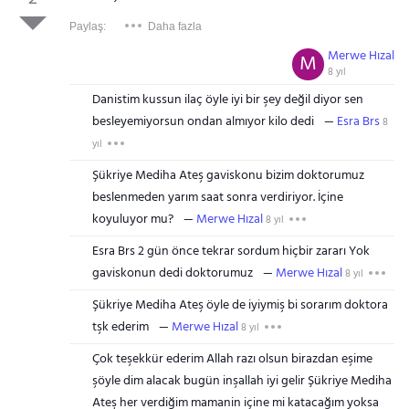
Paylaş:
Daha fazla
Merwe Hızal
M
8 yıl
Danistim kussun ilaç öyle iyi bir şey değil diyor sen
besleyemiyorsun ondan almıyor kilo dedi
Esra Brs
8
yıl
Şükriye Mediha Ateş gaviskonu bizim doktorumuz
beslenmeden yarım saat sonra verdiriyor. İçine
koyuluyor mu?
Merwe Hızal
8 yıl
Esra Brs 2 gün önce tekrar sordum hiçbir zararı Yok
gaviskonun dedi doktorumuz
Merwe Hızal
8 yıl
Şükriye Mediha Ateş öyle de iyiymiş bi sorarım doktora
tşk ederim
Merwe Hızal
8 yıl
Çok teşekkür ederim Allah razı olsun birazdan eşime
şöyle dim alacak bugün inşallah iyi gelir Şükriye Mediha
Ateş her verdiğim mamanin içine mi katacağım yoksa