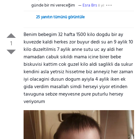
günde bir mi vereceğim
Esra Brs
8 yıl
25 yanıtın tümünü görüntüle
Benim bebegim 32 hafta 1500 kilo dogdu bir ay
kuvezde kaldi herkes zor buyur dedi su an 9 aylik 10
1
kilo duzeltilmis 7 aylik anne sutu uc ay aldi her
mamadan cabuk sıkıldı mama icine birer bebe
biskuvisi kattim cok guzel kilo aldi saglikli da sukur
kendini asla yetrsiz hissetme biz anneyiz her zaman
iyi olacagini dusun dogum ayiyla 4 aylik iken ek
gida verdim masallah simdi herseyi yiyor etinden
tavuguna sebze meyvesne pure puturlu hersey
veriyorum