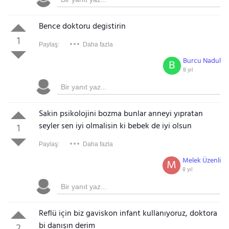
Bence doktoru degistirin
1
Paylaş:
Daha fazla
Burcu Nadul
B
8 yıl
Sakin psikolojini bozma bunlar anneyi yıpratan
seyler sen iyi olmalisin ki bebek de iyi olsun
1
Paylaş:
Daha fazla
Melek Üzenli
M
8 yıl
Reflü için biz gaviskon infant kullanıyoruz, doktora
bi danışın derim
2