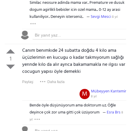
Similac neosure adinda mama var.. Premature ve dusuk
dogum agirlikli bebisler icin ozel mama... 0-12 ay arasi
kullaniliyor.. Deneyin isterseniz..
Sevgi Mesci
8 yıl
Canım benımkıde 24 subatta doğdu 4 kilo ama
üçüzlerimin en kucugu o kadar takmıyorum sağlığı
1
yerınde kılo da alır ayrıca bakamamakla ne ılgısı var
cocugun yapısı öyle demekki
Paylaş:
Daha fazla
Mübeyyen Kantemir
M
8 yıl
Bende öyle düşünüyorum ama doktorum uz. Öğle
deyince çok zor uma gitti çok üzüyorum
Esra Brs
8
yıl