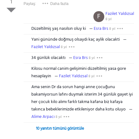
1
Paylaş:
Daha fazla
Fazilet Yaldızsal
F
8 yıl
Düzeltilmiş yaş nasılsın oluy ki
Esra Brs
8 yıl
Yani gününde doğmuş olsaydı kaç aylik olacakti
Fazilet Yaldızsal
8 yıl
34 günlük olacaktı
Esra Brs
8 yıl
Kilosu normal canim gelişimini düzeltilmiş yasa gore
hesaplayin
Fazilet Yaldızsal
8 yıl
Ama senin Dr da sorun hangi anne çocuğunu
bakamiyorsun lafını duymak isterim 34 günlük gayet iyi
her çocuk kilo alımı farklı takma kafana biz kafaya
takınca bebeklerimizde etkileniyor daha kotu oluyo
Alime Arpacı
8 yıl
10 yanıtın tümünü görüntüle