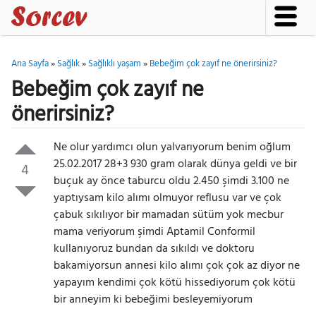
Ana Sayfa
»
Sağlık
»
Sağlıklı yaşam
»
Bebeğim çok zayıf ne önerirsiniz?
Bebeğim çok zayıf ne
önerirsiniz?
Ne olur yardımcı olun yalvarıyorum benim oğlum
25.02.2017 28+3 930 gram olarak dünya geldi ve bir
4
buçuk ay önce taburcu oldu 2.450 şimdi 3.100 ne
yaptıysam kilo alımı olmuyor reflusu var ve çok
çabuk sıkılıyor bir mamadan sütüm yok mecbur
mama veriyorum şimdi Aptamil Conformil
kullanıyoruz bundan da sıkıldı ve doktoru
bakamiyorsun annesi kilo alımı çok çok az diyor ne
yapayım kendimi çok kötü hissediyorum çok kötü
bir anneyim ki bebeğimi besleyemiyorum