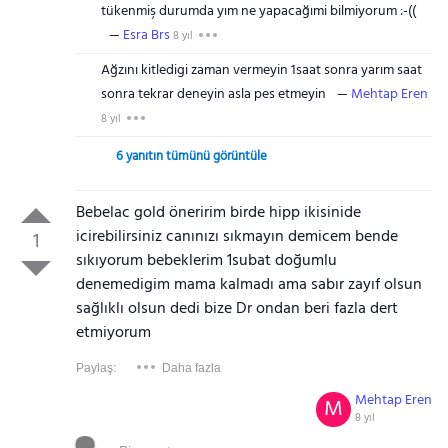
tükenmiş durumda yım ne yapacağımi bilmiyorum :-((
Esra Brs
8 yıl
Ağzını kitledigi zaman vermeyin 1saat sonra yarım saat
sonra tekrar deneyin asla pes etmeyin
Mehtap Eren
8 yıl
6 yanıtın tümünü görüntüle
Bebelac gold öneririm birde hipp ikisinide
icirebilirsiniz canınızı sıkmayın demicem bende
1
sıkıyorum bebeklerim 1subat doğumlu
denemedigim mama kalmadı ama sabır zayıf olsun
sağlıklı olsun dedi bize Dr ondan beri fazla dert
etmiyorum
Paylaş:
Daha fazla
Mehtap Eren
M
8 yıl