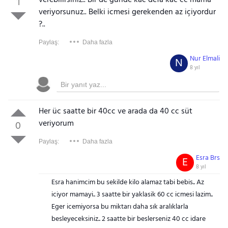
verebilirsiniz.. Bir de gunde kac defa kac cc mama
1
veriyorsunuz.. Belki icmesi gerekenden az içiyordur
?..
Paylaş:
Daha fazla
Nur Elmali
N
8 yıl
Her üc saatte bir 40cc ve arada da 40 cc süt
veriyorum
0
Paylaş:
Daha fazla
Esra Brs
E
8 yıl
Esra hanimcim bu sekilde kilo alamaz tabi bebis.. Az
iciyor mamayi.. 3 saatte bir yaklasik 60 cc icmesi lazim..
Eger icemiyorsa bu miktarı daha sık aralıklarla
besleyeceksiniz.. 2 saatte bir beslerseniz 40 cc idare