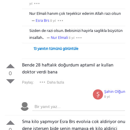
yıl
Nur Elmali hanım çok teşekkür ederim Allah razı olsun
Esra Brs
8 yıl
Sizden de razi olsun. Bebisinizi hayirla saglikla büyütün
insallah..
Nur Elmali
8 yıl
13 yanıtın tümünü görüntüle
Bende 28 haftalık doğurdum aptamil ar kullan
doktor verdi bana
0
Paylaş:
Daha fazla
Şahin Olğun
Ş
8 yıl
Sma kilo yapmıyor Esra Brs evolvia cok aldiriyor onu
dene istersen bide senin mamaya ek kilo aldirici