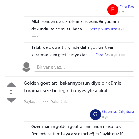
Esra Brs
E
8 yıl
Allah senden de razı olsun kardeşim. Bir yararım
dokundu ise ne mutlu bana
Serap Yumurta
8 yıl
Tabiki de oldu artık içimde daha çok ümit var
karamsarligim geçti hiç yoktan
Esra Brs
8 yıl
Golden goat arti bakamıyorsun diye bir cümle
kuramaz size bebegin bünyesiyle alakali
0
Paylaş:
Daha fazla
Gizemsu Çifçibaşı
G
8 yıl
Gizem hanım golden goattan memnun musunuz.
Benimde sütüm baya azaldı bebeğim 3 aylık düz 10