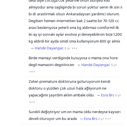
dedi diye cocuga cok yedirme onun bunyesi kilo
almıyodur ama sagliginda bi sorun yoktur senin ilk isin ii
bi dr arastirmak olsun Ankaradaysan yardimci olurum.
Degilsen hemen internetten bak 2 saatte bir 70-120 cc
arasi besleniyosa yeterli sma kg aldirmaz comformil ilk
iki ay iyi sonraki aylar evolvia yi deneyebilirsin bize 1.200
kg aldirdi bir ayda simdi sma kullanıyorum 600 gr almis
Hande Dayangac
8 yıl
Birde mamayi verdiginde kusuyosa o mama ona hore
degil mamasini degistiricen
Hande Dayangac
8 yıl
Zaten premature doktoruna goturuyorum kendi
doktoru o yüzden çok uzun hala ağlıyorum ne
yapacağımi şaşırdım aklım ambale oldu
Esra Brs
8 yıl
Surekli değiştiriyor um on mama oldu nerdeyse kayseri
develi oturuyor um bu arada
Esra Brs
8 yıl