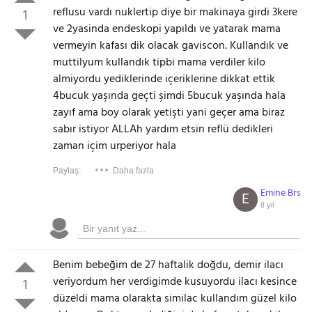
reflusu vardı nuklertip diye bir makinaya girdi 3kere
1
ve 2yasinda endeskopi yapıldı ve yatarak mama
vermeyin kafası dik olacak gaviscon. Kullandık ve
muttilyum kullandık tipbi mama verdiler kilo
almiyordu yediklerinde içeriklerine dikkat ettik
4bucuk yaşında geçti şimdi 5bucuk yaşında hala
zayıf ama boy olarak yetişti yani geçer ama biraz
sabır istiyor ALLAh yardım etsin reflü dedikleri
zaman içim urperiyor hala
Paylaş:
Daha fazla
Emine Brs
E
8 yıl
Benim bebeğim de 27 haftalik doğdu, demir ilacı
veriyordum her verdigimde kusuyordu ilacı kesince
1
düzeldi mama olarakta similac kullandım güzel kilo