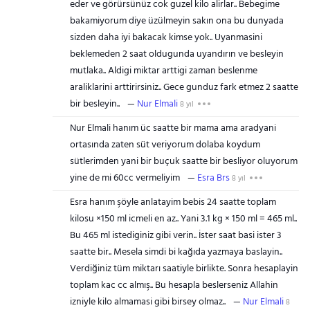
eder ve görürsünüz cok guzel kilo alirlar.. Bebegime
bakamiyorum diye üzülmeyin sakın ona bu dunyada
sizden daha iyi bakacak kimse yok.. Uyanmasini
beklemeden 2 saat oldugunda uyandırın ve besleyin
mutlaka.. Aldigi miktar arttigi zaman beslenme
araliklarini arttirirsiniz.. Gece gunduz fark etmez 2 saatte
bir besleyin..
Nur Elmali
8 yıl
Nur Elmali hanım üc saatte bir mama ama aradyani
ortasında zaten süt veriyorum dolaba koydum
sütlerimden yani bir buçuk saatte bir besliyor oluyorum
yine de mi 60cc vermeliyim
Esra Brs
8 yıl
Esra hanım şöyle anlatayim bebis 24 saatte toplam
kilosu ×150 ml icmeli en az.. Yani 3.1 kg × 150 ml = 465 ml..
Bu 465 ml istediginiz gibi verin.. İster saat basi ister 3
saatte bir.. Mesela simdi bi kağıda yazmaya baslayin..
Verdiğiniz tüm miktarı saatiyle birlikte. Sonra hesaplayin
toplam kac cc almış.. Bu hesapla beslerseniz Allahin
izniyle kilo almamasi gibi birsey olmaz..
Nur Elmali
8