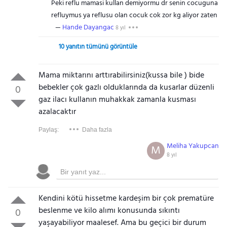
Peki reflu mamasi kullan demiyormu dr senin cocuguna
refluymus ya reflusu olan cocuk cok zor kg aliyor zaten
Hande Dayangac
8 yıl
10 yanıtın tümünü görüntüle
Mama miktarını arttırabilirsiniz(kussa bile ) bide
bebekler çok gazlı olduklarında da kusarlar düzenli
0
gaz ilacı kullanın muhakkak zamanla kusması
azalacaktır
Paylaş:
Daha fazla
Meliha Yakupcan
M
8 yıl
Kendini kötü hissetme kardeşim bir çok prematüre
beslenme ve kilo alımı konusunda sıkıntı
0
yaşayabiliyor maalesef. Ama bu geçici bir durum