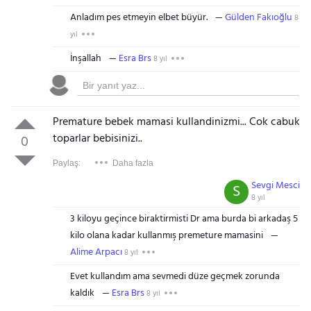
Anladım pes etmeyin elbet büyür.
Gülden Fakıoğlu
8
yıl
İnşallah
Esra Brs
8 yıl
Premature bebek mamasi kullandinizmi... Cok cabuk
toparlar bebisinizi..
0
Paylaş:
Daha fazla
Sevgi Mesci
S
8 yıl
3 kiloyu geçince biraktirmisti Dr ama burda bi arkadaş 5
kilo olana kadar kullanmış premeture mamasini
Alime Arpacı
8 yıl
Evet kullandım ama sevmedi düze geçmek zorunda
kaldık
Esra Brs
8 yıl