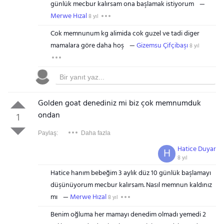
günlük mecbur kalırsam ona başlamak istiyorum
Merwe Hızal
8 yıl
Cok memnunum kg alimida cok guzel ve tadi diger
mamalara göre daha hoş
Gizemsu Çifçibaşı
8 yıl
Golden goat denediniz mi biz çok memnumduk
ondan
1
Paylaş:
Daha fazla
Hatice Duyar
H
8 yıl
Hatice hanım bebeğim 3 aylık düz 10 günlük başlamayı
düşünüyorum mecbur kalırsam. Nasıl memnun kaldınız
mı
Merwe Hızal
8 yıl
Benim oğluma her mamayı denedim olmadı yemedi 2