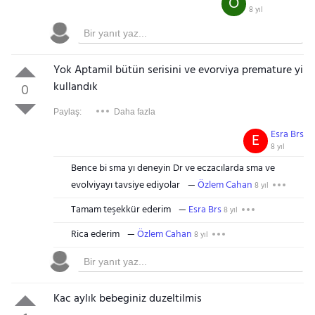
Ö
8 yıl
Yok Aptamil bütün serisini ve evorviya premature yi
kullandık
0
Paylaş:
Daha fazla
Esra Brs
E
8 yıl
Bence bi sma yı deneyin Dr ve eczacılarda sma ve
evolviyayı tavsiye ediyolar
Özlem Cahan
8 yıl
Tamam teşekkür ederim
Esra Brs
8 yıl
Rica ederim
Özlem Cahan
8 yıl
Kac aylık bebeginiz duzeltilmis