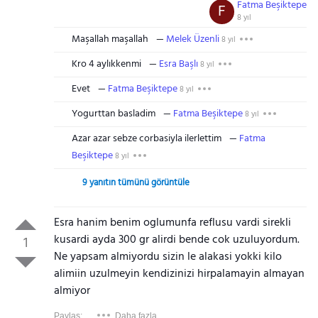
Fatma Beşiktepe
F
8 yıl
Maşallah maşallah
Melek Üzenli
8 yıl
Kro 4 aylıkkenmi
Esra Başlı
8 yıl
Evet
Fatma Beşiktepe
8 yıl
Yogurttan basladim
Fatma Beşiktepe
8 yıl
Azar azar sebze corbasiyla ilerlettim
Fatma
Beşiktepe
8 yıl
9 yanıtın tümünü görüntüle
Esra hanim benim oglumunfa reflusu vardi sirekli
kusardi ayda 300 gr alirdi bende cok uzuluyordum.
1
Ne yapsam almiyordu sizin le alakasi yokki kilo
alimiin uzulmeyin kendizinizi hirpalamayin almayan
almiyor
Paylaş:
Daha fazla