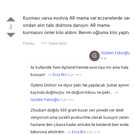
Kusması varsa evolvia AR mama var eczanelerde var
ondan alın tabi doktora danışın. AR mama
2
Gezinti Menüsü
kurmasını önler kilo aldırır. Benim oğluma kilo yaptı.
Paylaş:
Daha fazla
Gülden Fakıoğlu
G
8 yıl
Ar kullandık hem Aptamil hemde evorviya nin ama hala
kusuyor
Esra Brs
8 yıl
Öylemi. Doktor ne diyor peki. Ne yapılacak. Şubat ayının
kaçında doğmuştu. Ve doğum kilosu ne peki. .
Gülden Fakıoğlu
8 yıl
25subart doğdu 930 gram kusar sen yinede ver dedi
veriyorum ama surekli puskurtme olarak kusuyor zaten
hastane den çıkana kadar entube ile beslendi ben evde
biborona alistirdim
Esra Brs
8 yıl