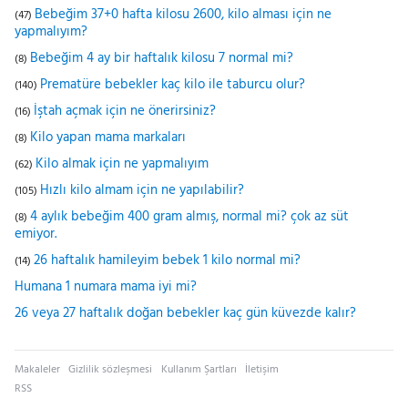
Bebeğim 37+0 hafta kilosu 2600, kilo alması için ne
(47)
yapmalıyım?
Bebeğim 4 ay bir haftalık kilosu 7 normal mi?
(8)
Prematüre bebekler kaç kilo ile taburcu olur?
(140)
İştah açmak için ne önerirsiniz?
(16)
Kilo yapan mama markaları
(8)
Kilo almak için ne yapmalıyım
(62)
Hızlı kilo almam için ne yapılabilir?
(105)
4 aylık bebeğim 400 gram almış, normal mi? çok az süt
(8)
emiyor.
26 haftalık hamileyim bebek 1 kilo normal mi?
(14)
Humana 1 numara mama iyi mi?
26 veya 27 haftalık doğan bebekler kaç gün küvezde kalır?
Makaleler
Gizlilik sözleşmesi
Kullanım Şartları
İletişim
RSS