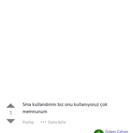
Sma kullandınmı biz onu kullanıyoruz çok
memnunum
1
Paylaş:
Daha fazla
Özlem Cahan