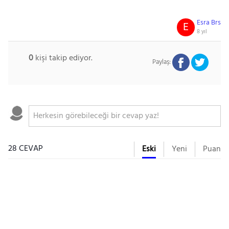
Esra Brs
E
8 yıl
0
kişi takip ediyor.
Paylaş:
28 CEVAP
Eski
Yeni
Puan