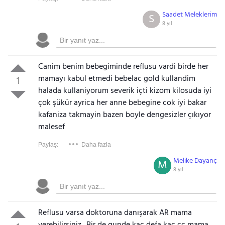
Saadet Meleklerim
S
8 yıl
Canim benim bebegiminde reflusu vardi birde her
mamayı kabul etmedi bebelac gold kullandim
1
halada kullaniyorum severik içti kizom kilosuda iyi
çok şükür ayrica her anne bebegine cok iyi bakar
kafaniza takmayin bazen boyle dengesizler çıkıyor
malesef
Paylaş:
Daha fazla
Melike Dayanç
M
8 yıl
Reflusu varsa doktoruna danışarak AR mama