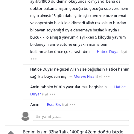
aylıktı 1900 dü demin okuyunca icim yandı bana da
doktor bakamamışsın çocuğa bu çocuğu size veremem
diyip almıştı 15 gün daha yatmıştı kuvozde bize prematil
ve eoprotoin bile kilo aldirmadi allah razı olsun burdan
bi bayan söylemişti öyle denemeye başladık ayda 1
buçuk kilo almıştı yavrum 4 aylıkken 5 kiloydu yavrum
bi deneyin anne sütüne en yakın mama ben
kullanmadan önce çok araştırdım
Hatice Duyar
8 yıl
Hatice Duyar ne güzel Allah size bağışlasın Hatice hanım
sağlıkla büyüsün inş
Merwe Hızal
8 yıl
Amin rabbim bütün yavrularımızı bagislasin
Hatice
Duyar
8 yıl
Amin
Esra Brs
8 yıl
Benim kızım 32haftalik 1400gr 42cm doğdu bizde