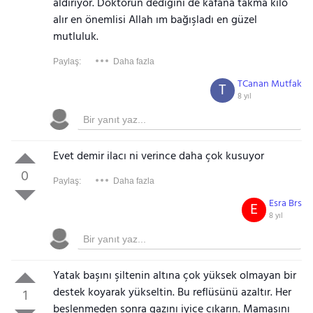
aldırıyor. Doktorun dediğini de kafana takma kilo
alır en önemlisi Allah ım bağışladı en güzel
mutluluk.
Paylaş:
Daha fazla
TCanan Mutfak
T
8 yıl
Evet demir ilacı ni verince daha çok kusuyor
0
Paylaş:
Daha fazla
Esra Brs
E
8 yıl
Yatak başını şiltenin altına çok yüksek olmayan bir
destek koyarak yükseltin. Bu reflüsünü azaltır. Her
1
beslenmeden sonra gazını iyice çıkarın. Mamasını