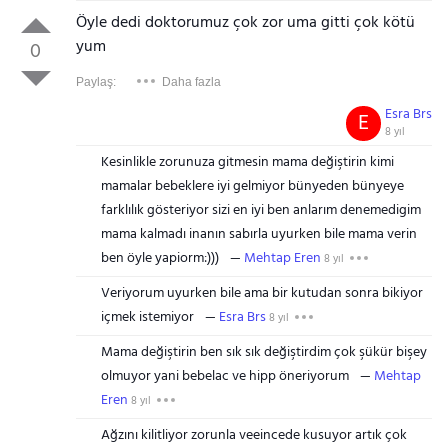
Öyle dedi doktorumuz çok zor uma gitti çok kötü
yum
0
Paylaş:
Daha fazla
Esra Brs
E
8 yıl
Kesinlikle zorunuza gitmesin mama değiştirin kimi
mamalar bebeklere iyi gelmiyor bünyeden bünyeye
farklılık gösteriyor sizi en iyi ben anlarım denemedigim
mama kalmadı inanın sabırla uyurken bile mama verin
ben öyle yapiorm:)))
Mehtap Eren
8 yıl
Veriyorum uyurken bile ama bir kutudan sonra bikiyor
içmek istemiyor
Esra Brs
8 yıl
Mama değiştirin ben sık sık değiştirdim çok şükür bişey
olmuyor yani bebelac ve hipp öneriyorum
Mehtap
Eren
8 yıl
Ağzını kilitliyor zorunla veeincede kusuyor artık çok