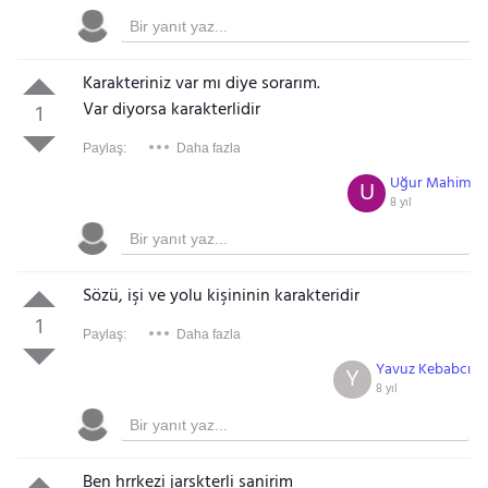
Karakteriniz var mı diye sorarım.
Var diyorsa karakterlidir
1
Paylaş:
Daha fazla
Uğur Mahim
U
8 yıl
Sözü, işi ve yolu kişininin karakteridir
1
Paylaş:
Daha fazla
Yavuz Kebabcı
Y
8 yıl
Ben hrrkezi jarskterli sanirim