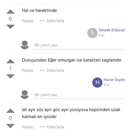
Hal ve harektinde
0
Paylaş:
Daha fazla
Simsek Erduran
S
8 yıl
Duruşundan Eğer omurgalı ise karakteri saglamdir.
1
Paylaş:
Daha fazla
Hacer Soyler
H
8 yıl
dil ayrı söz ayrı göz ayrı yürüyosa hepsinden uzak
kalmak en iyisidir
0
Paylaş:
Daha fazla