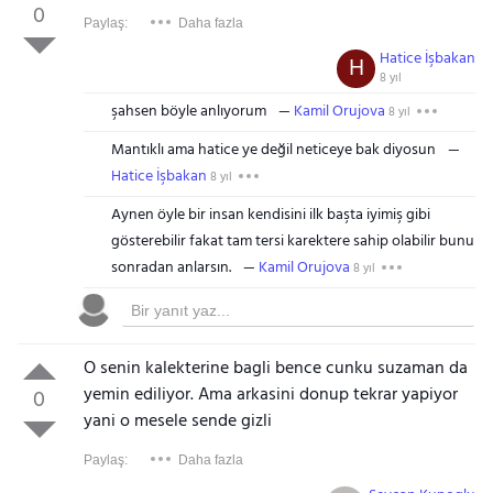
0
Paylaş:
Daha fazla
Hatice İşbakan
H
8 yıl
şahsen böyle anlıyorum
Kamil Orujova
8 yıl
Mantıklı ama hatice ye değil neticeye bak diyosun
Hatice İşbakan
8 yıl
Aynen öyle bir insan kendisini ilk başta iyimiş gibi
gösterebilir fakat tam tersi karektere sahip olabilir bunu
sonradan anlarsın.
Kamil Orujova
8 yıl
O senin kalekterine bagli bence cunku suzaman da
yemin ediliyor. Ama arkasini donup tekrar yapiyor
0
yani o mesele sende gizli
Paylaş:
Daha fazla