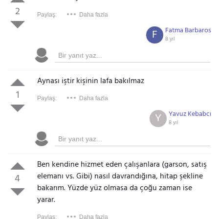
2
Paylaş:
Daha fazla
Fatma Barbaros
F
8 yıl
Aynası iştir kişinin lafa bakılmaz
1
Paylaş:
Daha fazla
Yavuz Kebabcı
Y
8 yıl
Ben kendine hizmet eden çalışanlara (garson, satış
elemanı vs. Gibi) nasıl davrandığına, hitap şekline
4
bakarım. Yüzde yüz olmasa da çoğu zaman ise
yarar.
Paylaş:
Daha fazla