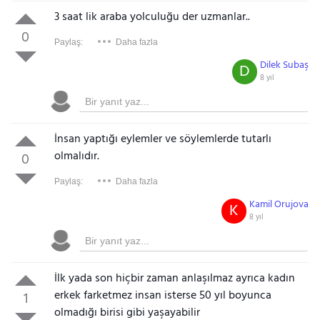
3 saat lik araba yolculuğu der uzmanlar..
0
Paylaş:
Daha fazla
Dilek Subaş
D
8 yıl
İnsan yaptığı eylemler ve söylemlerde tutarlı
olmalıdır.
0
Paylaş:
Daha fazla
Kamil Orujova
K
8 yıl
İlk yada son hiçbir zaman anlaşılmaz ayrıca kadın
erkek farketmez insan isterse 50 yıl boyunca
1
olmadığı birisi gibi yaşayabilir