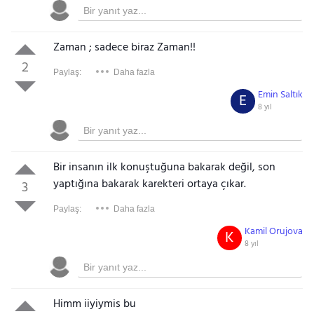
Zaman ; sadece biraz Zaman!!
2
Paylaş:
Daha fazla
Emin Saltık
E
8 yıl
Bir insanın ilk konuştuğuna bakarak değil, son
yaptığına bakarak karekteri ortaya çıkar.
3
Paylaş:
Daha fazla
Kamil Orujova
K
8 yıl
Himm iiyiymis bu