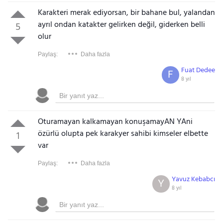
Karakteri merak ediyorsan, bir bahane bul, yalandan
ayrıl ondan katakter gelirken değil, giderken belli
5
olur
Paylaş:
Daha fazla
Fuat Dedee
F
8 yıl
Oturamayan kalkamayan konuşamayAN YAni
özürlü olupta pek karakyer sahibi kimseler elbette
1
var
Paylaş:
Daha fazla
Yavuz Kebabcı
Y
8 yıl