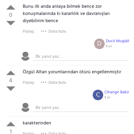
Bunu ilk anda anlaya bilmek bence zor
konuşmalarında ki kararlılık ve davranışları
0
diyebilirim bence
Paylaş:
Daha fazla
Duck Muglali
D
8 yıl
Özgül Altan yorumlarından ötürü engellenmiştir
4
Paylaş:
Daha fazla
Cihangir Bakir
C
8 yıl
karakterinden
1
Paylaş:
Daha fazla