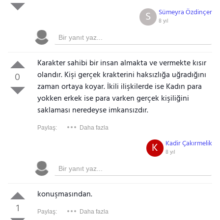
Sümeyra Özdinçer
S
8 yıl
Karakter sahibi bir insan almakta ve vermekte kısır
olandır. Kişi gerçek krakterini haksızlığa uğradığını
0
zaman ortaya koyar. İkili ilişkilerde ise Kadın para
yokken erkek ise para varken gerçek kişiliğini
saklaması neredeyse imkansızdır.
Paylaş:
Daha fazla
Kadir Çakırmelik
K
8 yıl
konuşmasından.
1
Paylaş:
Daha fazla