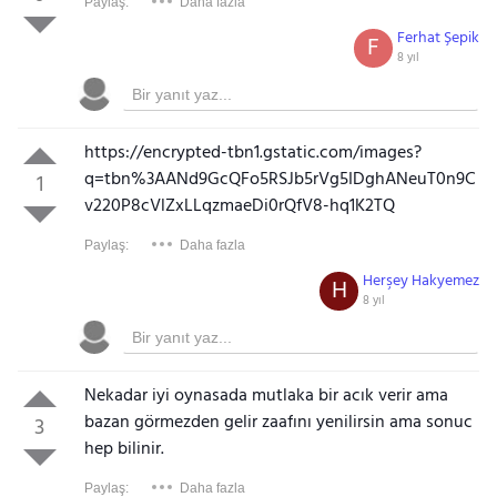
Paylaş:
Daha fazla
Ferhat Şepik
F
8 yıl
https://encrypted-tbn1.gstatic.com/images?
q=tbn%3AANd9GcQFo5RSJb5rVg5IDghANeuT0n9C
1
v220P8cVlZxLLqzmaeDi0rQfV8-hq1K2TQ
Paylaş:
Daha fazla
Herşey Hakyemez
H
8 yıl
Nekadar iyi oynasada mutlaka bir acık verir ama
bazan görmezden gelir zaafını yenilirsin ama sonuc
3
hep bilinir.
Paylaş:
Daha fazla