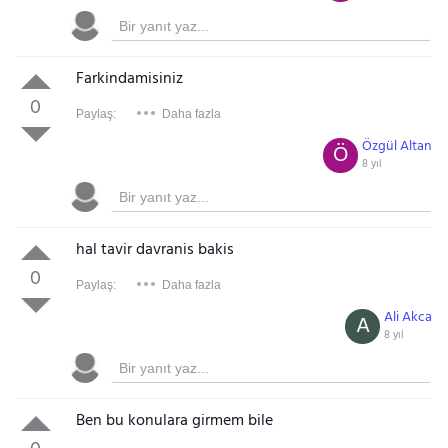
Farkindamisiniz
0
Paylaş:
Daha fazla
Özgül Altan
Ö
8 yıl
hal tavir davranis bakis
0
Paylaş:
Daha fazla
Ali Akca
A
8 yıl
Ben bu konulara girmem bile