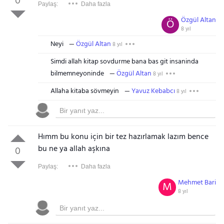
0
Paylaş:
Daha fazla
Özgül Altan
Ö
8 yıl
Neyi
Özgül Altan
8 yıl
Simdi allah kitap sovdurme bana bas git insaninda
bilmemneyoninde
Özgül Altan
8 yıl
Allaha kitaba sövmeyin
Yavuz Kebabcı
8 yıl
Hımm bu konu için bir tez hazırlamak lazım bence
bu ne ya allah aşkına
0
Paylaş:
Daha fazla
Mehmet Bari
M
8 yıl