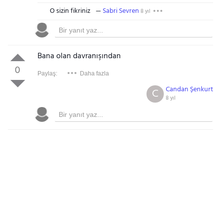
O sizin fikriniz
Sabri Sevren
8 yıl
Bana olan davranışından
0
Paylaş:
Daha fazla
Candan Şenkurt
C
8 yıl