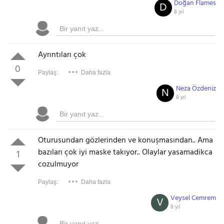
Doğan Flames
D
8 yıl
Ayrıntıları çok
0
Paylaş:
Daha fazla
Neza Özdeniz
N
8 yıl
Oturusundan gözlerinden ve konuşmasından.. Ama
bazıları çok iyi maske takıyor.. Olaylar yasamadikca
1
cozulmuyor
Paylaş:
Daha fazla
Veysel Cemrem
V
8 yıl