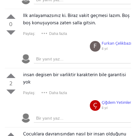
Ilk anlayamazsınız ki. Biraz vakit geçmesi lazım. Boş
boş konuşuyorsa zaten salla gitsin.
0
Paylaş:
Daha fazla
Furkan Çelikbazı
F
8 yıl
insan degisen bir varliktir karakterin bile garantisi
yok
2
Paylaş:
Daha fazla
Çiğdem Yetimler
Ç
8 yıl
Çocuklara davranışından nasıl bir insan olduğunu