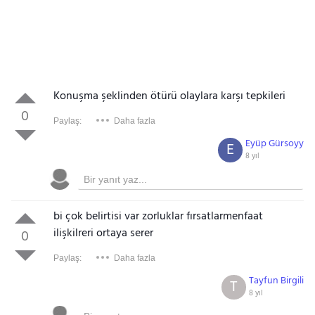
Konuşma şeklinden ötürü olaylara karşı tepkileri
0
Paylaş:
Daha fazla
Eyüp Gürsoyy
E
8 yıl
bi çok belirtisi var zorluklar fırsatlarmenfaat
ilişkilreri ortaya serer
0
Paylaş:
Daha fazla
Tayfun Birgili
T
8 yıl