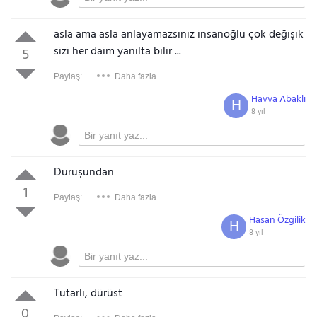
asla ama asla anlayamazsınız insanoğlu çok değişik
sizi her daim yanılta bilir ...
5
Paylaş:
Daha fazla
Havva Abaklı
H
8 yıl
Duruşundan
1
Paylaş:
Daha fazla
Hasan Özgilik
H
8 yıl
Tutarlı, dürüst
0