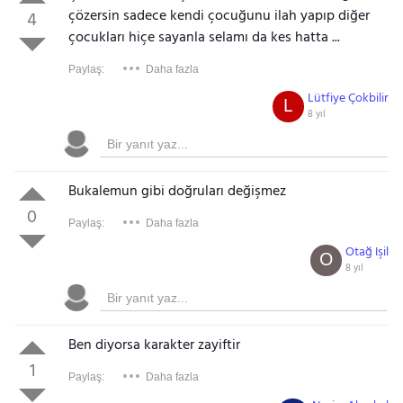
çözersin sadece kendi çocuğunu ilah yapıp diğer
4
çocukları hiçe sayanla selamı da kes hatta ...
Paylaş:
Daha fazla
Lütfiye Çokbilir
L
8 yıl
Bukalemun gibi doğruları değişmez
0
Paylaş:
Daha fazla
Otağ Işil
O
8 yıl
Ben diyorsa karakter zayiftir
1
Paylaş:
Daha fazla