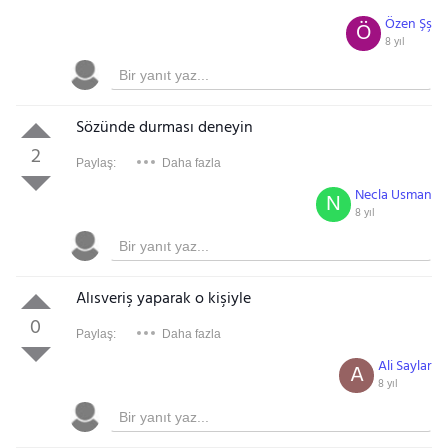
Özen Şş
Ö
8 yıl
Sözünde durması deneyin
2
Paylaş:
Daha fazla
Necla Usman
N
8 yıl
Alısveriş yaparak o kişiyle
0
Paylaş:
Daha fazla
Ali Saylar
A
8 yıl