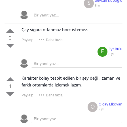
Sevcan Kupoglu
S
8 yıl
Çay sigara otlanmaz borç istemez.
0
Paylaş:
Daha fazla
Eyt Bulu
E
8 yıl
Karakter kolay tespit edilen bir şey değil, zaman ve
farklı ortamlarda izlemek lazım.
1
Paylaş:
Daha fazla
Olcay Elkovan
O
8 yıl