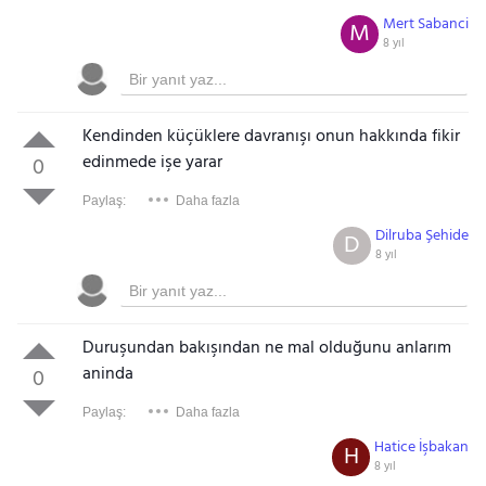
Mert Sabanci
M
8 yıl
Kendinden küçüklere davranışı onun hakkında fikir
edinmede işe yarar
0
Paylaş:
Daha fazla
Dilruba Şehide
D
8 yıl
Duruşundan bakışından ne mal olduğunu anlarım
aninda
0
Paylaş:
Daha fazla
Hatice İşbakan
H
8 yıl