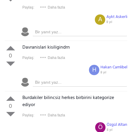
Paylaş:
Daha fazla
Aykt Askerli
A
8 yıl
Davranislari kisiligindrn
0
Paylaş:
Daha fazla
Hakan Camlibel
H
8 yıl
Burdakiler bilincsiz herkes birbirini kategorize
ediyor
0
Paylaş:
Daha fazla
Özgül Altan
Ö
8 yıl