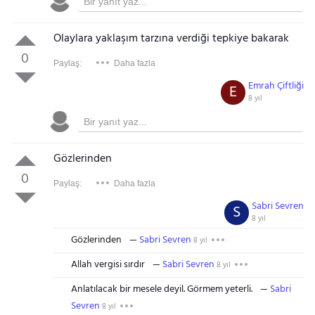
Olaylara yaklaşım tarzına verdiği tepkiye bakarak
0
Paylaş:
Daha fazla
Emrah Çiftliği
E
8 yıl
Gözlerinden
0
Paylaş:
Daha fazla
Sabri Sevren
S
8 yıl
Gözlerinden
Sabri Sevren
8 yıl
Allah vergisi sırdır
Sabri Sevren
8 yıl
Anlatılacak bir mesele deyil. Görmem yeterli.
Sabri
Sevren
8 yıl