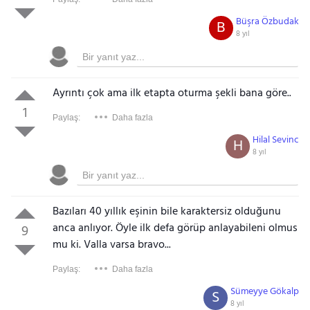
Büşra Özbudak
B
8 yıl
Ayrıntı çok ama ilk etapta oturma şekli bana göre..
1
Paylaş:
Daha fazla
Hilal Sevinc
H
8 yıl
Bazıları 40 yıllık eşinin bile karaktersiz olduğunu
anca anlıyor. Öyle ilk defa görüp anlayabileni olmus
9
mu ki. Valla varsa bravo...
Paylaş:
Daha fazla
Sümeyye Gökalp
S
8 yıl