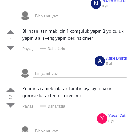
Nazim Aksakal
N
8 yıl
Bi insanı tanımak için 1 komşuluk yapın 2 yolculuk
yapın 3 alışveriş yapın der, hz ömer
1
Paylaş:
Daha fazla
Atike Dmrtn
A
8 yıl
Kendinizi amele olarak tanıtın aşalayıp hakir
görürse karakterini çözersiniz
2
Paylaş:
Daha fazla
Yusuf Çatlı
Y
8 yıl