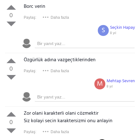
Borc verin
0
Paylaş:
Daha fazla
Seçkin Hapay
S
8 yıl
Özgürlük adına vazgeçtiklerinden
0
Paylaş:
Daha fazla
Mehtap Sevren
M
8 yıl
Zor olani karakterli olani cözmektir
Siz kolayi secin karaktersizmi onu anlayin
0
Paylaş:
Daha fazla