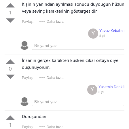
Kişinin yanından ayrılması sonucu duyduğun hüzün
veya sevinç karakterinin göstergesidir
1
Paylaş:
Daha fazla
Yavuz Kebabcı
Y
8 yıl
İnsanın gerçek karakteri küsken çıkar ortaya diye
düşünüyorum.
0
Paylaş:
Daha fazla
Yasemin Denkli
Y
8 yıl
Duruşundan
1
Paylaş:
Daha fazla