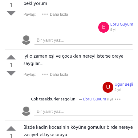
bekliyorum
1
Paylaş:
Daha fazla
Ebru Güyüm
E
8 yıl
İyi o zaman eşi ve çocukları nereyi isterse oraya
saygılar...
1
Paylaş:
Daha fazla
Ugur Beşli
U
8 yıl
Çok tesekkürler sagolun
Ebru Güyüm
8 yıl
Bizde kadin kocasinin köyüne gomulur birde nereye
vasiyet ettiyse oraya
1