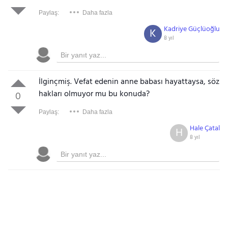
Paylaş:
Daha fazla
Kadriye Güçlüoğlu
K
8 yıl
İlginçmiş. Vefat edenin anne babası hayattaysa, söz
hakları olmuyor mu bu konuda?
0
Paylaş:
Daha fazla
Hale Çatal
H
8 yıl