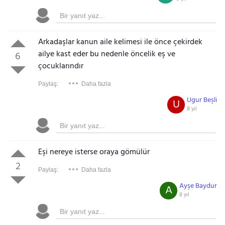
Arkadaşlar kanun aile kelimesi ile önce çekirdek
ailye kast eder bu nedenle öncelik eş ve
6
çocuklarındır
Paylaş:
Daha fazla
Ugur Beşli
U
8 yıl
Eşi nereye isterse oraya gömülür
2
Paylaş:
Daha fazla
Ayşe Baydur
A
8 yıl