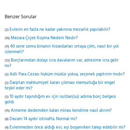
Benzer Sorular
Evlerin en fazla ne kadar yakınına mezarlık yapılabilir?
(2)
Mezara Çiçek Koyma Nedeni Nedir?
(16)
40 sene sonra binanın hissedarları ortaya çıktı, nasıl bir yol
(11)
izlenmeli?
Borçlarımdan dolayı icra davalarım var, adresime icra gelir
(13)
mi?
Adli Para Cezası hüküm müdür yoksa, seçenek yaptırım mıdır?
(3)
Darptan mahkumiyet kararı çıkması memurluğa bir engel
(2)
teşkil eder mi?
10 aydır taşındığım ev için isu'dan(su) adıma borç belgesi
(3)
geldi
Anneme dedemden kalan mirası kendime nasıl alırım?
(15)
Davam 14 aydır istinafta. Normal mi?
(8)
Evlenmeden önce aldığı evi, eşi boşanırken talep edebilir mi?
(4)