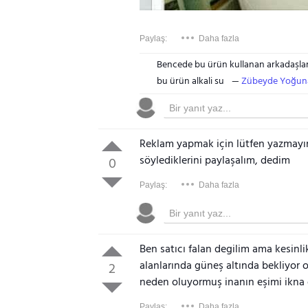
Paylaş:
Daha fazla
Bencede bu ürün kullanan arkadaşla
bu ürün alkali su
Zübeyde Yoğuna
Reklam yapmak için lütfen yazmayın.
söylediklerini paylaşalım, dedim
0
Paylaş:
Daha fazla
Ben satıcı falan degilim ama kesinli
alanlarında güneş altında bekliyor 
2
neden oluyormuş inanın eşimi ikna
Paylaş:
Daha fazla