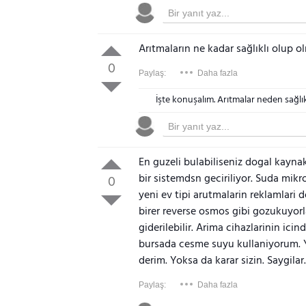
Arıtmaların ne kadar sağlıklı olup 
0
Paylaş:
Daha fazla
İşte konuşalım. Arıtmalar neden sağlıks
En guzeli bulabiliseniz dogal kaynak
bir sistemdsn geciriliyor. Suda mik
0
yeni ev tipi arutmalarin reklamlari
birer reverse osmos gibi gozukuyorl
giderilebilir. Arima cihazlarinin i
bursada cesme suyu kullaniyorum. 
derim. Yoksa da karar sizin. Saygila
Paylaş:
Daha fazla