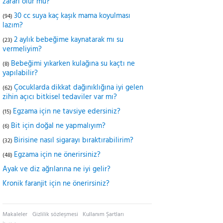
zararı olur mu?
30 cc suya kaç kaşık mama koyulması
(94)
lazım?
2 aylık bebeğime kaynatarak mı su
(23)
vermeliyim?
Bebeğimi yıkarken kulağına su kaçtı ne
(8)
yapılabilir?
Çocuklarda dikkat dağınıklığına iyi gelen
(62)
zihin açıcı bitkisel tedaviler var mı?
Egzama için ne tavsiye edersiniz?
(15)
Bit için doğal ne yapmalıyım?
(6)
Birisine nasıl sigarayı bıraktırabilirim?
(32)
Egzama için ne önerirsiniz?
(48)
Ayak ve diz ağrılarına ne iyi gelir?
Kronik faranjit için ne önerirsiniz?
Makaleler
Gizlilik sözleşmesi
Kullanım Şartları