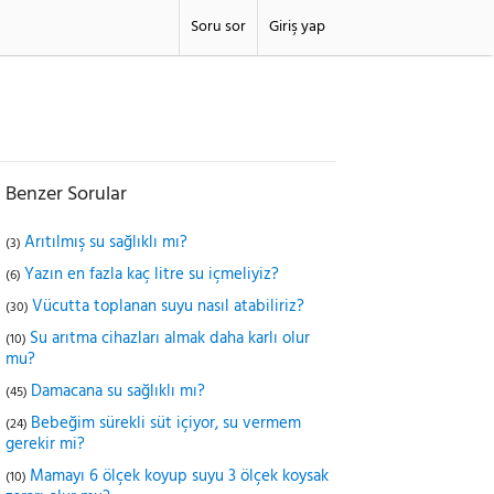
Soru sor
Giriş yap
Benzer Sorular
Arıtılmış su sağlıklı mı?
(3)
Yazın en fazla kaç litre su içmeliyiz?
(6)
Vücutta toplanan suyu nasıl atabiliriz?
(30)
Su arıtma cihazları almak daha karlı olur
(10)
mu?
Damacana su sağlıklı mı?
(45)
Bebeğim sürekli süt içiyor, su vermem
(24)
gerekir mi?
Mamayı 6 ölçek koyup suyu 3 ölçek koysak
(10)