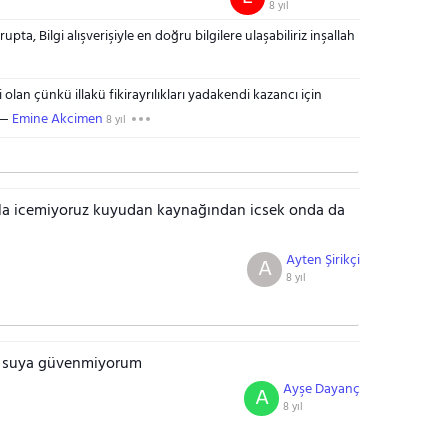
8 yıl
a, Bilgi alışverişiyle en doğru bilgilere ulaşabiliriz inşallah
an çünkü illakü fikirayrılıkları yadakendi kazancı için
Emine Akcimen
8 yıl
ıyla icemiyoruz kuyudan kaynağından icsek onda da
Ayten Şirikçi
A
8 yıl
a suya güvenmiyorum
Ayşe Dayanç
A
8 yıl