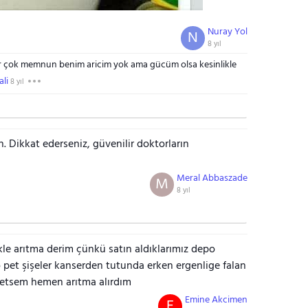
Nuray Yol
N
8 yıl
r çok memnun benim aricim yok ama gücüm olsa kesinlikle
li
8 yıl
 Dikkat ederseniz, güvenilir doktorların
Meral Abbaszade
M
8 yıl
kle arıtma derim çünkü satın aldıklarımız depo
o pet şişeler kanserden tutunda erken ergenlige falan
 etsem hemen arıtma alırdım
Emine Akcimen
E