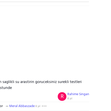
aglikli su arastirin goruceksiniz surekli testleri
ustunde
Rahime Singan
R
8 yıl
yor
Meral Abbaszade
8 yıl