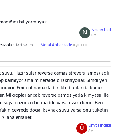
olmadığını biliyormuyuz
Nesrin Led
N
8 yıl
ız olur, tartışalım
Meral Abbaszade
8 yıl
 suyu. Hazir sular reverse osmasis(revers ismos) adli
rop kalmiyor ama mineralde birakmiyorlar. Simdi yeni
 donuyor. Emin olmamakla birlikte bunlar da kucuk
ar. Mikroplar ancak reverse osmos yada kimyasal ile
cinde suya cozunen bir madde varsa uzak durun. Ben
Yakin cevrede dogal kaynak suyu varsa onu tuketin
r. Allaha emanet
Ümit Fındıklı
Ü
8 yıl