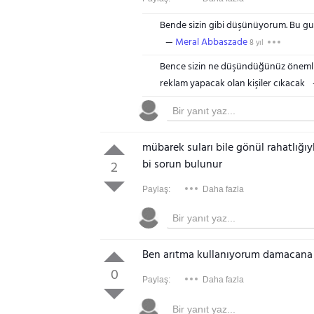
Bende sizin gibi düşünüyorum. Bu gurupt
Meral Abbaszade
8 yıl
Bence sizin ne düşündüğünüz önemli ol
reklam yapacak olan kişiler cıkacak
mübarek suları bile gönül rahatlığ
bi sorun bulunur
2
Paylaş:
Daha fazla
Ben arıtma kullanıyorum damacan
0
Paylaş:
Daha fazla