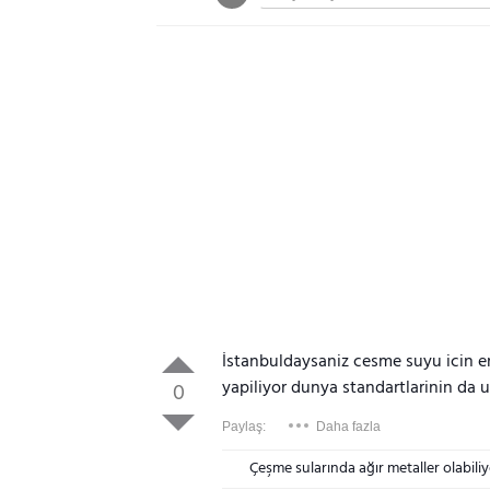
İstanbuldaysaniz cesme suyu icin en s
yapiliyor dunya standartlarinin da 
0
Paylaş:
Daha fazla
Çeşme sularında ağır metaller olabili