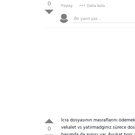
0
Paylaş:
Daha fazla
İcra dosyasının masraflarını ödemek 
vekalet vs yatirmadginiz sürece dos
0
başımda da aynısı var. Avukat borç i