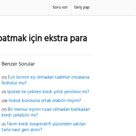
Soru sor
Giriş yap
tmak için ekstra para
Benzer Sorular
Evli birinin eşi olmadan taahhüt imzalarsa
(13)
fesholur mu?
İpotek ile çekilen kredi yıllık yenilenir mi?
(11)
Hukuk bürosuna ortak olabilir miyim?
(38)
Bir memur eşinin rızası olmadan bankadan
(17)
kredi çekebilir mi?
Tarım kredi kooperatifi yüzünden satılan
(3)
tarla nasıl geri alınır?