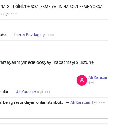
UNA GİTTİGİNİZDE SOZLESME YAPIN HA SOZLESME YOKSA
uz
8 yıl
caba
Harun Bozdag
8 yıl
 varsayalım yinede dosyayı kapatmayıp üstüne
Ali Karacan
A
8 yıl
dular
Ali Karacan
8 yıl
 ben giresundayım onlar istanbul...
Ali Karacan
8 yıl