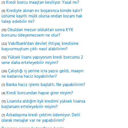
Kredi borcu maaştan kesiliyor. Yasal mı?
(7)
Krediyle alınan ev boşanınca kimde kalır?
(9)
üstüme kayıtlı mülk olursa ondan kocam hak
talep edebilir mi?
Okuldan mezun olduktan sonra KYK
(19)
borcunu ödeyemezsem ne olur?
Vakıfbank'dan devlet ihtiyaç kredisine
(32)
başvurmuştum çıktı nasıl alabilirim?
Yüksek lisans yapıyorum kredi borcumu 2
(13)
sene daha erteleyebilir miyim?
Çalıştığı iş yerine icra yazısı geldi, maaşın
(26)
ne kadarına haciz koyabilirler?
Banka haciz işlemi başlattı. Ne yapabilirim?
(7)
Kredi borcundan hapse girer miyim?
(4)
Lisansta aldığım kyk kredimi yüksek lisansa
(11)
başlarsam erteleyebilir miyim?
Arkadaşıma kredi çektim ödemiyor. Delil
(7)
olarak mesajlar var ne yapabilirim?