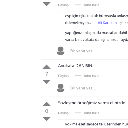
Paylaş:
Daha fazla
cvp için tşk... Hukuk bürosuyla anla
ödemelimiyim ..
Ali Karacan
8 yıl
yaptığınız anlaşmada masraflar dahil 
varsa bir avukata danışmanızda fayda
Avukata DANIŞIN.
7
Paylaş:
Daha fazla
Sözleşme örneğimiz varmı elinizde ..
0
Paylaş:
Daha fazla
yok malesef sadece tel üzerinden huk