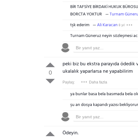
BİR TAFSİYE BİRDAKİ HUKUK BÜROS
BORCTA YOKTUR
Turnam Güner
tşk ederim
Ali Karacan
8 yıl
Turnam Güneruz neyin sözleşmesi a
peki biz bu ekstra parayıda ödedik
ukalalık yaparlarsa ne yapabilirim
0
Paylaş:
Daha fazla
ya bunlar basa bela basımada bela ol
şu an dosya kapandı yazısı bekliyorum
Ödeyin.