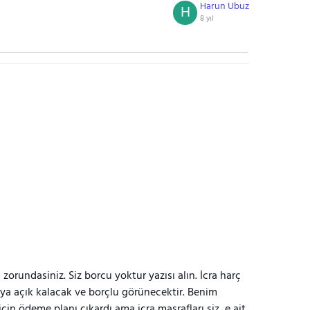
Harun Ubuz
H
8 yıl
zorundasiniz. Siz borcu yoktur yazısı alın. İcra harç
ya açık kalacak ve borçlu görünecektir. Benim
çin ödeme planı çıkardı ama icra masrafları siz, e ait