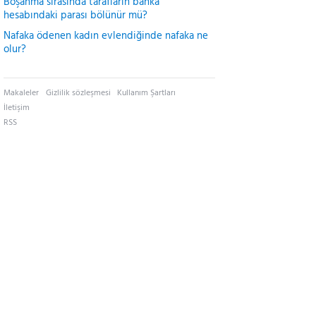
Boşanma sırasında tarafların banka
hesabındaki parası bölünür mü?
Nafaka ödenen kadın evlendiğinde nafaka ne
olur?
Makaleler
Gizlilik sözleşmesi
Kullanım Şartları
İletişim
RSS