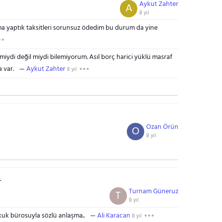
Aykut Zahter
A
8 yıl
şma yaptık taksitleri sorunsuz ödedim bu durum da yine
miydi değil miydi bilemiyorum. Asıl borç harici yüklü masraf
 var.
Aykut Zahter
8 yıl
Ozan Örün
O
8 yıl
.
Turnam Güneruz
T
8 yıl
uk bürosuyla sözlü anlaşma..
Ali Karacan
8 yıl