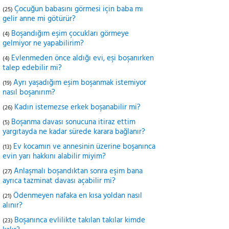
Çocuğun babasını görmesi için baba mı
(25)
gelir anne mi götürür?
Boşandığım eşim çocukları görmeye
(4)
gelmiyor ne yapabilirim?
Evlenmeden önce aldığı evi, eşi boşanırken
(4)
talep edebilir mi?
Ayrı yaşadığım eşim boşanmak istemiyor
(19)
nasıl boşanırım?
Kadın istemezse erkek boşanabilir mi?
(26)
Boşanma davası sonucuna itiraz ettim
(5)
yargıtayda ne kadar sürede karara bağlanır?
Ev kocamın ve annesinin üzerine boşanınca
(13)
evin yarı hakkını alabilir miyim?
Anlaşmalı boşandıktan sonra eşim bana
(27)
ayrıca tazminat davası açabilir mi?
Ödenmeyen nafaka en kısa yoldan nasıl
(21)
alınır?
Boşanınca evlilikte takılan takılar kimde
(23)