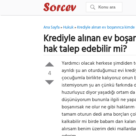
Ana Sayfa
»
Hukuk
»
Krediyle alınan ev boşanınca kimde 
Krediyle alınan ev boşa
hak talep edebilir mi?
Yardımcı olacak herkese şimdiden 
ayrıldı şu an oturduğumuz evi krediy
4
çocuğumla birlikte kalıyoruz onun 
istemiyorum şu an çünkü farkında 
huzurluyuz diyor yaşadığı ortam da 
düşünüyorum bununla ilgili ne yapa
boşanırsak ne olur ne gibi hakları
tamam oturun dedi ama borçları çok
kalkabilir mi birde babam dan kalan
alırsam benim üzerim deki mallardan