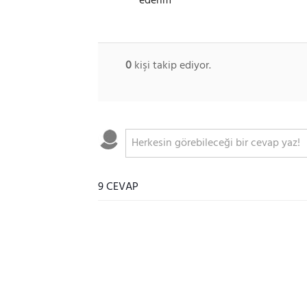
ederim
0
kişi takip ediyor.
9 CEVAP