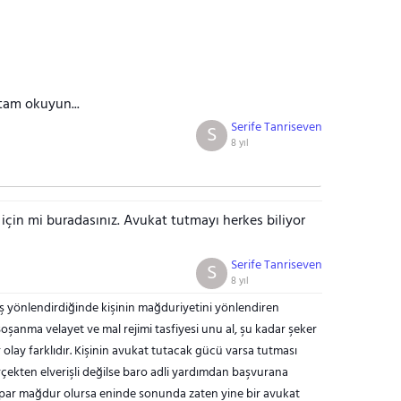
tam okuyun...
Serife Tanriseven
S
8 yıl
çin mi buradasınız. Avukat tutmayı herkes biliyor
Serife Tanriseven
S
8 yıl
nlış yönlendirdiğinde kişinin mağduriyetini yönlendiren
oşanma velayet ve mal rejimi tasfiyesi unu al, şu kadar şeker
er olay farklıdır. Kişinin avukat tutacak gücü varsa tutması
çekten elverişli değilse baro adli yardımdan başvurana
 yapar mağdur olursa eninde sonunda zaten yine bir avukat