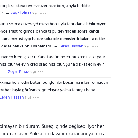
çlara istinaden evi uzerinize borçlarıyla birlikte
ir
Zeyni Pinaz
8 yıl
bunu sormak üzereydim evi borcuyla tapudan alabilirmiyim
önce araştırdığımda banka tapu devrinden sonra kendi
amamını isteyip hacze sokabilir demişlerdi kalan taksitleri
n derse banka onu yapamam
Ceren Hassan
8 yıl
tinaden kredi çıkarır. Karşı tarafın borcunu kredi ile kapatır.
niza olur ve evin kredisi adınıza olur. Şuna dikkat edin evin
.
Zeyni Pinaz
8 yıl
kınızı helal edin bütün bu işlemler boşanma işlemi olmadan
mi bankayla görüşmek gerekiyor yoksa tapuyu bana
Ceren Hassan
8 yıl
lmayan bir durum. Süreç içinde değişebiliyor her
urup anlaşın. Yoksa bu davanın kazananı yalnızca