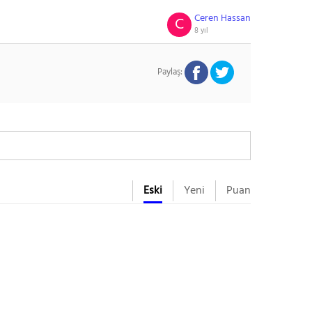
Ceren Hassan
C
8 yıl
Paylaş:
Eski
Yeni
Puan