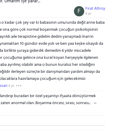
. Umarım işe yarar...
Fırat Altnsy
F
8 yıl
 kadar çok şey var ki babasının umurunda değil anne baba
re ona göre çok normal boşanmak çocuğun psikolojisinin
yrıldı aile terapistine gidelim dedim yanaşmadı İnan'ın
oynamaktan 10 gündür evde yok ve ben yaa keşke olsaydı da
da birlikte şuraya giderdik demedim 6 yıldır mücadele
yor çocuğuma gelince ona kural koyan herşeyiyle ilgilenen
a ayrılmış olabilir ama o bunun kuralsız her istediğini
eğildir ilerleyen süreçte bir danışmandan yardım almayı da
lacaklara hazırlamaya çocuğum için gelecekimizi
ssan
8 yıl
aylandırıp buradan bir özel yaşantıyı ifşaata dönüştürmek
ten anormal olan. Boşanma öncesi, sırası, sonrası...