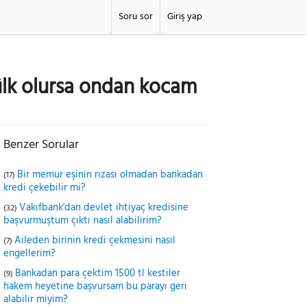
Soru sor
Giriş yap
mülk olursa ondan kocam
Benzer Sorular
Bir memur eşinin rızası olmadan bankadan
(17)
kredi çekebilir mi?
Vakıfbank'dan devlet ihtiyaç kredisine
(32)
başvurmuştum çıktı nasıl alabilirim?
Aileden birinin kredi çekmesini nasıl
(7)
engellerim?
Bankadan para çektim 1500 tl kestiler
(9)
hakem heyetine başvursam bu parayı geri
alabilir miyim?