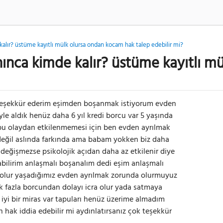
kalır? üstüme kayıtlı mülk olursa ondan kocam hak talep edebilir mi?
nınca kimde kalır? üstüme kayıtlı 
teşekkür ederim eşimden boşanmak istiyorum evden
le aldık henüz daha 6 yıl kredi borcu var 5 yaşında
bu olaydan etkilenmemesi için ben evden ayrılmak
değil aslında farkında ama babam yokken biz daha
değişmezse psikolojik açıdan daha az etkilenir diye
bilirim anlaşmalı boşanalım dedi eşim anlaşmalı
m olur yaşadığımız evden ayrılmak zorunda olurmuyuz
 fazla borcundan dolayı icra olur yada satmaya
 iyi bir miras var tapuları henüz üzerime almadım
 hak iddia edebilir mi aydınlatırsanız çok teşekkür