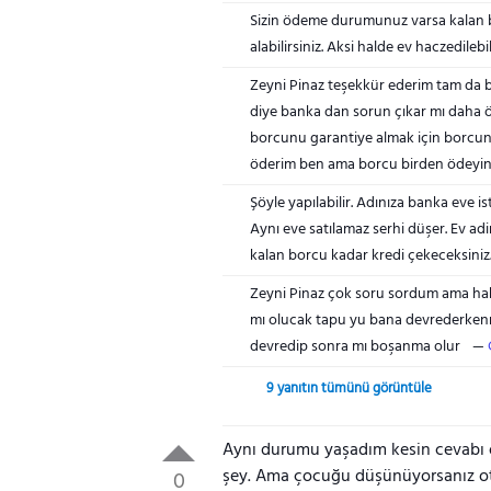
Sizin ödeme durumunuz varsa kalan bor
alabilirsiniz. Aksi halde ev haczedilebil
Zeyni Pinaz teşekkür ederim tam da 
diye banka dan sorun çıkar mı daha 
borcunu garantiye almak için borcun t
öderim ben ama borcu birden ödeyi
Şöyle yapılabilir. Adınıza banka eve is
Aynı eve satılamaz serhi düşer. Ev adi
kalan borcu kadar kredi çekeceksiniz
Zeyni Pinaz çok soru sordum ama hak
mı olucak tapu yu bana devrederken
devredip sonra mı boşanma olur
9 yanıtın tümünü görüntüle
Aynı durumu yaşadım kesin cevabı o
şey. Ama çocuğu düşünüyorsanız ot
0