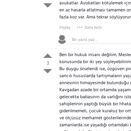
avukatlar. Avukatları kötülemek içi
en az hasarla atlatması tamamen onl
fazla koz var. Ama tekrar söylüyor
Paylaş:
Daha fazla
Ben bir hukuk insanı değilim. Mesle
konusunda bir iki şey söyleyebilir
3
Bu duygu örselendi ise, özgüven pro
sancılı hususlarda tartışmaların ya
annesinin himayesinde bulunduğu ge
Kavgadan azade bir ortamda yaşamak
gelecekte babasının da varlığını is
sahiplerinin yaptığı büyük bir hhat
giderilmemeli, çocuk kuralsız bir o
ve ölçüsüz merhamet gösterilerinde
zamanlarda ise yaşadığı ortamdaki 