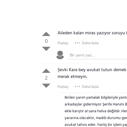
Aileden kalan miras yazıyor soruyu 
0
Paylaş:
Daha fazla
Şevki Kara bey avukat tutun demek i
merak etmeyin.
2
Paylaş:
Daha fazla
Birileri yarım yamalak bilgileriyle ya
arkadaşlar gidermiyor Şerife Hanım. B
ekle karıştır al sana helva değildir. H
yararına olacaktır, maddi durumu ger
avukat tahsis eder. Yanlış bir işlem