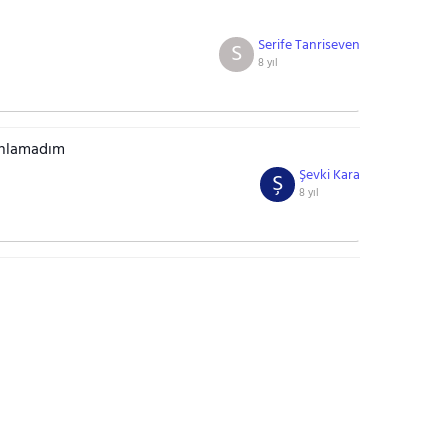
Serife Tanriseven
S
8 yıl
 anlamadım
Şevki Kara
Ş
8 yıl