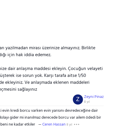
ı yazilmadan mirası üzerinize almayınız. Birlikte
dığı için hak iddia edemez.
nize dair anlaşma maddesi ekleyin. Çocuğun velayeti
üşterek ise sorun yok. Karşı tarafa aitse 1/50
dde ekleyiniz. Ve anlaşmada eklenen maddeleri
çmesini sağlayınız
Zeyni Pinaz
Z
8 yıl
 evin kredi borcu varken evin yarısını devredeceğine dair
layı gider mi inanılmaz derecede borcu var ailem ödedi bir
 beni ne kadar etkiler
Ceren Hassan
8 yıl