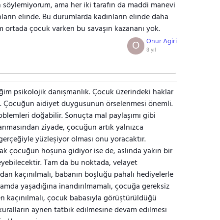
n söylemiyorum, ama her iki tarafın da maddi manevi
arın elinde. Bu durumlarda kadınların elinde daha
um ortada çocuk varken bu savaşın kazananı yok.
Onur Agiri
O
8 yıl
ğim psikolojik danışmanlık. Çocuk üzerindeki haklar
im. Çocuğun aidiyet duygusunun örselenmesi önemli.
blemleri doğabilir. Sonuçta mal paylaşımı gibi
şanmasından ziyade, çocuğun artık yalnızca
rçeğiyle yüzleşiyor olması onu yoracaktır.
 çocuğun hoşuna gidiyor ise de, aslında yakın bir
teyebilecektir. Tam da bu noktada, velayet
adan kaçınılmalı, babanın boşluğu pahalı hediyelerle
rtamda yaşadığına inandırılmamalı, çocuğa gereksiz
n kaçınılmalı, çocuk babasıyla görüştürüldüğü
kuralların aynen tatbik edilmesine devam edilmesi