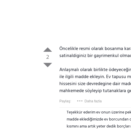
Öncelikle resmi olarak bosanma karar
satinaldiginiz bir gayrimenkul olma
2
Anlaşmalı olarak birlikte ödeyeceği
ile ilgili madde ekleyin. Ev tapusu m
hissesini size devredegine dair ma
mahkemede söyleyip tutanaklara ge
Paylaş:
Daha fazla
Teşekkür ederim ev onun üzerine peki
madde eklediğimizde ev borcundan do
kısmını ama artık yeter dedik borçları