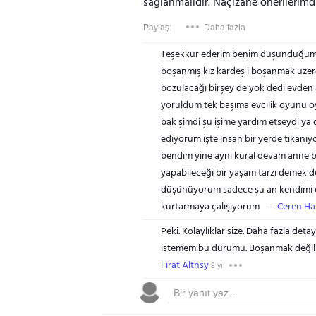
sağlanmalıdır. Naçizane önerilerimdir
Paylaş:
Daha fazla
Teşekkür ederim benim düşündüğüm o
boşanmış kız kardeş i boşanmak üze
bozulacağı birşey de yok dedi evden a
yoruldum tek başıma evcilik oyunu 
bak şimdi şu işime yardım etseydi ya 
ediyorum işte insan bir yerde tıkanı
bendim yine aynı kural devam anne bab
yapabileceği bir yaşam tarzı demek d
düşünüyorum sadece şu an kendimi o
kurtarmaya çalışıyorum
Ceren Ha
Peki. Kolaylıklar size. Daha fazla det
istemem bu durumu. Boşanmak değil za
Fırat Altnsy
8 yıl