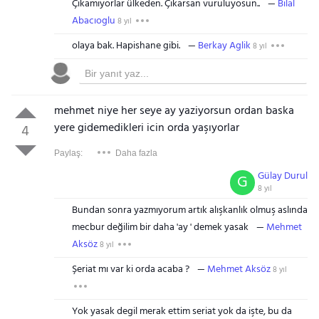
Çıkamıyorlar ülkeden. Çıkarsan vuruluyosun..
Bilal
Abacıoglu
8 yıl
olaya bak. Hapishane gibi.
Berkay Aglik
8 yıl
mehmet niye her seye ay yaziyorsun ordan baska
yere gidemedikleri icin orda yaşıyorlar
4
Paylaş:
Daha fazla
Gülay Durul
G
8 yıl
Bundan sonra yazmıyorum artık alışkanlık olmuş aslında
mecbur değilim bir daha 'ay ' demek yasak
Mehmet
Aksöz
8 yıl
Şeriat mı var ki orda acaba ?
Mehmet Aksöz
8 yıl
Yok yasak degil merak ettim seriat yok da işte, bu da