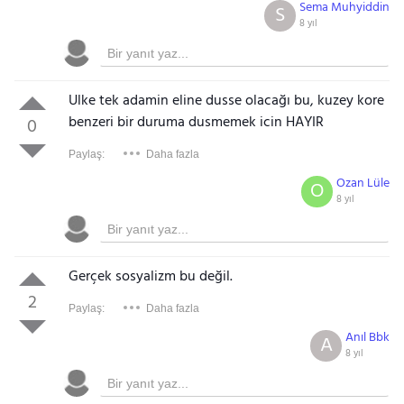
Sema Muhyiddin
S
8 yıl
Ulke tek adamin eline dusse olacağı bu, kuzey kore
benzeri bir duruma dusmemek icin HAYIR
0
Paylaş:
Daha fazla
Ozan Lüle
O
8 yıl
Gerçek sosyalizm bu değil.
2
Paylaş:
Daha fazla
Anıl Bbk
A
8 yıl