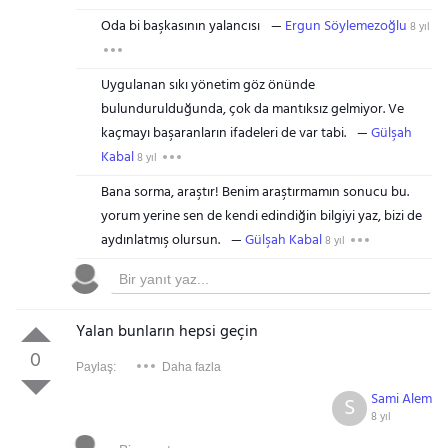
Oda bi başkasının yalancısı
Ergun Söylemezoğlu
8 yıl
Uygulanan sıkı yönetim göz önünde
bulundurulduğunda, çok da mantıksız gelmiyor. Ve
kaçmayı başaranların ifadeleri de var tabi.
Gülşah
Kabal
8 yıl
Bana sorma, araştır! Benim araştırmamın sonucu bu.
yorum yerine sen de kendi edindiğin bilgiyi yaz, bizi de
aydınlatmış olursun.
Gülşah Kabal
8 yıl
Yalan bunların hepsi geçin
0
Paylaş:
Daha fazla
Sami Alem
S
8 yıl