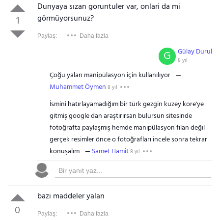
Dunyaya sızan goruntuler var, onlari da mi
görmüyorsunuz?
1
Paylaş:
Daha fazla
Gülay Durul
G
8 yıl
Çoğu yalan manipülasyon için kullanılıyor
Muhammet Öymen
8 yıl
İsmini hatırlayamadığım bir türk gezgin kuzey kore'ye
gitmiş google dan araştırırsan bulursun sitesinde
fotoğrafta paylaşmış hemde manipülasyon filan değil
gerçek resimler önce o fotoğrafları incele sonra tekrar
konuşalım
Samet Hamit
8 yıl
bazı maddeler yalan
0
Paylaş:
Daha fazla