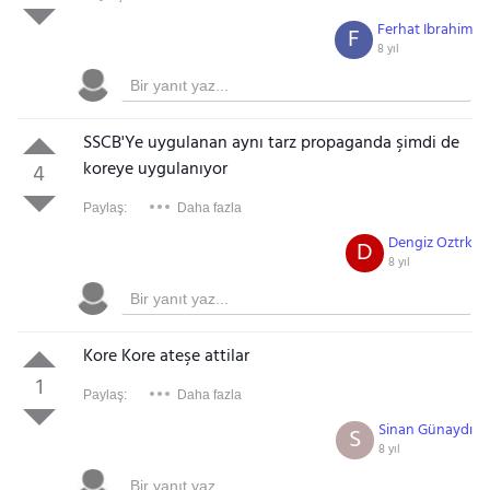
Ferhat Ibrahim
F
8 yıl
SSCB'Ye uygulanan aynı tarz propaganda şimdi de
koreye uygulanıyor
4
Paylaş:
Daha fazla
Dengiz Oztrk
D
8 yıl
Kore Kore ateşe attilar
1
Paylaş:
Daha fazla
Sinan Günaydı
S
8 yıl