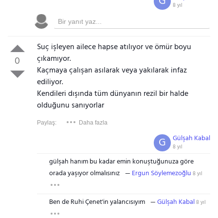
G
8 yıl
Suç işleyen ailece hapse atılıyor ve ömür boyu
çıkamıyor.
0
Kaçmaya çalışan asılarak veya yakılarak infaz
ediliyor.
Kendileri dışında tüm dünyanın rezil bir halde
olduğunu sanıyorlar
Paylaş:
Daha fazla
Gülşah Kabal
G
8 yıl
gülşah hanım bu kadar emin konuştuğunuza göre
orada yaşıyor olmalısınız
Ergun Söylemezoğlu
8 yıl
Ben de Ruhi Çenet'in yalancısıyım
Gülşah Kabal
8 yıl