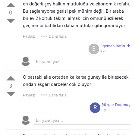
en değerli şey halkın mutluluğu ve ekonomik refahı.
Bu sağlanıyorsa gerisi pek mühim değil. Bir araba
0
bir ev 2 koltuk takımı almak için ömrünü ezilerek
geçiren bi batılıdan daha mutlular gibi görünüyor
Paylaş:
Daha fazla
Egemen Batıtürk
E
8 yıl
O bastaki aile ortadan kalkarsa guney ile birlesecek
ondan asgari darbeler cok oluyor
3
Paylaş:
Daha fazla
Rüzgar Doğmuş
R
8 yıl