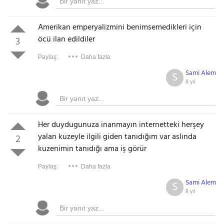
Amerikan emperyalizmini benimsemedikleri için
öcü ilan edildiler
3
Paylaş:
Daha fazla
Sami Alem
S
8 yıl
Her duydugunuza inanmayın internetteki herşey
yalan kuzeyle ilgili giden tanıdığım var aslında
2
kuzenimin tanıdığı ama iş görür
Paylaş:
Daha fazla
Sami Alem
S
8 yıl