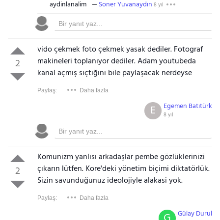
aydinlanalim
Soner Yuvanaydın
8 yıl
vido çekmek foto çekmek yasak dediler. Fotograf
makineleri toplanıyor dediler. Adam youtubeda
2
kanal açmış sıçtığını bile paylaşacak nerdeyse
Paylaş:
Daha fazla
Egemen Batıtürk
E
8 yıl
Komunizm yanlısı arkadaşlar pembe gözlüklerinizi
çıkarın lütfen. Kore'deki yönetim biçimi diktatörlük.
2
Sizin savunduğunuz ideolojiyle alakasi yok.
Paylaş:
Daha fazla
Gülay Durul
G