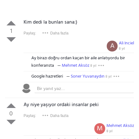
Kim dedi la bunları sana:)
1
Paylaş:
Daha fazla
Ali Inciel
A
8 yıl
Ay birazı doğru ordan kaçan bir aile anlatıyordu bir
konferansta
Mehmet Aksöz
8 yıl
Google hazretleri
Soner Yuvanaydın
8 yıl
Ay niye yaşıyor ordaki insanlar peki
0
Paylaş:
Daha fazla
Mehmet Aksöz
M
8 yıl