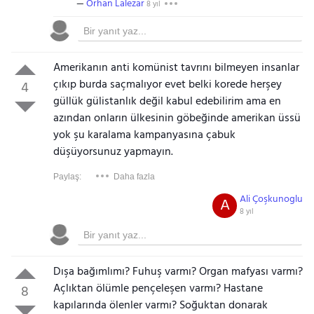
Orhan Lalezar
8 yıl
Amerikanın anti komünist tavrını bilmeyen insanlar
çıkıp burda saçmalıyor evet belki korede herşey
4
güllük gülistanlık değil kabul edebilirim ama en
azından onların ülkesinin göbeğinde amerikan üssü
yok şu karalama kampanyasına çabuk
düşüyorsunuz yapmayın.
Paylaş:
Daha fazla
Ali Çoşkunoglu
A
8 yıl
Dışa bağımlımı? Fuhuş varmı? Organ mafyası varmı?
Açlıktan ölümle pençeleşen varmı? Hastane
8
kapılarında ölenler varmı? Soğuktan donarak