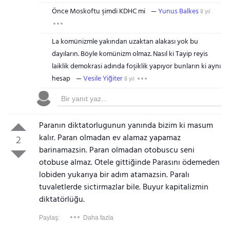
Önce Moskoftu şimdi KDHC mi
Yunus Balkes
8 yıl
La komünizmle yakından uzaktan alakası yok bu
dayıların. Böyle komünizm olmaz. Nasıl ki Tayip reyis
laiklik demokrasi adında foşiklik yapıyor bunların ki aynı
hesap
Vesile Yiğiter
8 yıl
Paranın diktatorlugunun yanında bizim ki masum
kalır. Paran olmadan ev alamaz yapamaz
2
barinamazsin. Paran olmadan otobuscu seni
otobuse almaz. Otele gittiğinde Parasını ödemeden
lobiden yukarıya bir adım atamazsin. Paralı
tuvaletlerde sictirmazlar bile. Buyur kapitalizmin
diktatörlüğu.
Paylaş:
Daha fazla