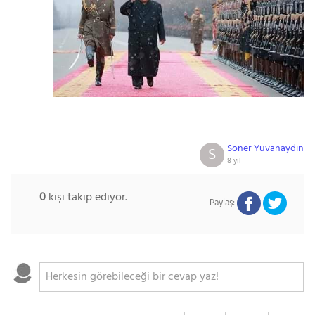
Soner Yuvanaydın
S
8 yıl
0
kişi takip ediyor.
Paylaş: