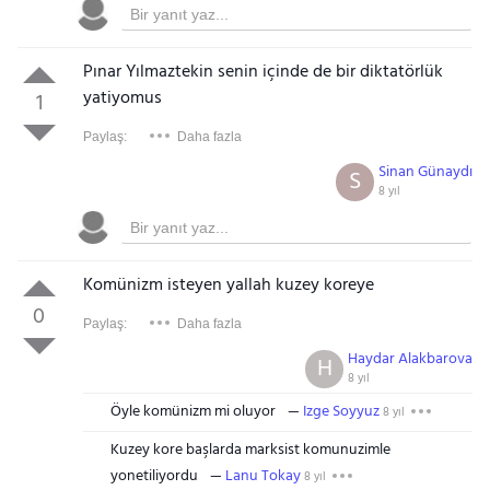
Pınar Yılmaztekin senin içinde de bir diktatörlük
yatiyomus
1
Paylaş:
Daha fazla
Sinan Günaydı
S
8 yıl
Komünizm isteyen yallah kuzey koreye
0
Paylaş:
Daha fazla
Haydar Alakbarova
H
8 yıl
Öyle komünizm mi oluyor
Izge Soyyuz
8 yıl
Kuzey kore başlarda marksist komunuzimle
yonetiliyordu
Lanu Tokay
8 yıl