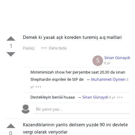
Demek ki yasak aşk koreden turemiş a.q malllari
1
Paylaş:
Daha fazla
Sinan Günaydı
S
8 yıl
Mimimimizah show her perşembe saat 20.30 da sinan
Shephardın esprileir ile StP de
Muhammet Öymen
8
yıl
Destekleyin beniiii huaaa
Sinan Günaydı
8 yıl
Kazandiklarinin yanlis deilsem yuzde 90 ini devlete
vergi olarak veriyorlar
0