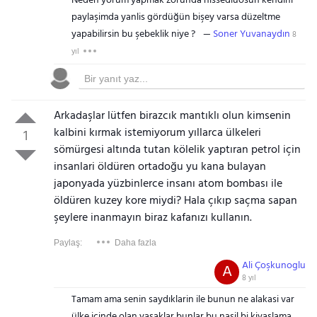
Neden yorum yapmak zorunda hissediuosun kendini
paylaşimda yanlis gördüğün bişey varsa düzeltme
yapabilirsin bu şebeklik niye ?
Soner Yuvanaydın
8
yıl
Arkadaşlar lütfen birazcık mantıklı olun kimsenin
kalbini kırmak istemiyorum yıllarca ülkeleri
1
sömürgesi altında tutan kölelik yaptıran petrol için
Gezinti Menüsü
insanlari öldüren ortadoğu yu kana bulayan
japonyada yüzbinlerce insanı atom bombası ile
öldüren kuzey kore miydi? Hala çıkıp saçma sapan
şeylere inanmayın biraz kafanızı kullanın.
Paylaş:
Daha fazla
Ali Çoşkunoglu
A
8 yıl
Tamam ama senin saydıklarin ile bunun ne alakasi var
ülke içinde olan yasaklar bunlar bu nasil bi kiyaslama