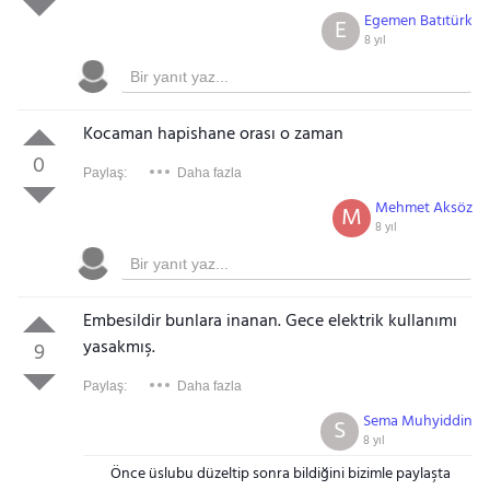
Egemen Batıtürk
E
8 yıl
Kocaman hapishane orası o zaman
0
Paylaş:
Daha fazla
Mehmet Aksöz
M
8 yıl
Embesildir bunlara inanan. Gece elektrik kullanımı
yasakmış.
9
Paylaş:
Daha fazla
Sema Muhyiddin
S
8 yıl
Önce üslubu düzeltip sonra bildiğini bizimle paylaşta