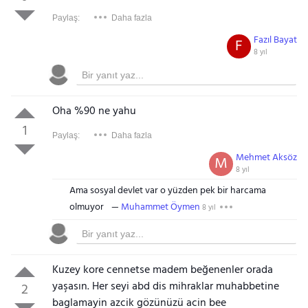
Paylaş:
Daha fazla
Fazıl Bayat
F
8 yıl
Oha %90 ne yahu
1
Paylaş:
Daha fazla
Mehmet Aksöz
M
8 yıl
Ama sosyal devlet var o yüzden pek bir harcama
olmuyor
Muhammet Öymen
8 yıl
Kuzey kore cennetse madem beğenenler orada
yaşasın. Her seyi abd dis mihraklar muhabbetine
2
baglamayin azcik gözünüzü acin bee