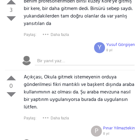
Benim profesörlerimden birisi kuzey Kore'ye gitmiş
bir kere, bir daha gitmem dedi. Birsürü sebep saydı.
3
yukarıdakilerden tam doğru olanlar da var yanlış
yansıtılan da
Paylaş:
Daha fazla
Yusuf Görgişen
Y
8 yıl
Açıkçası, Okula gitmek istemeyenin orduya
gönderilmesi fikri mantıklı ve başkent dışında araba
0
kullanımının az olması da. Şu araba mevzuna nasıl
bir yaptırım uygulanıyorsa burada da uygulansın
lütfen.
Paylaş:
Daha fazla
Pınar Yılmaztekin
P
8 yıl