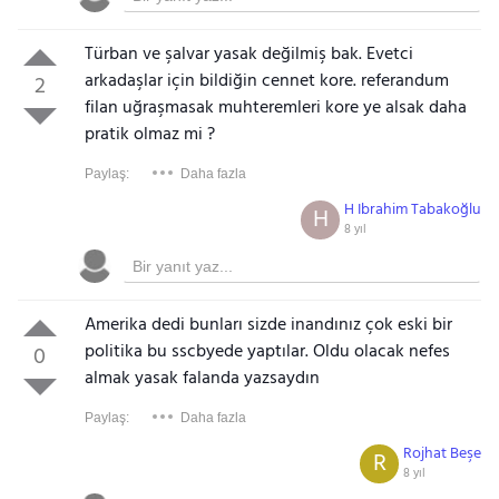
Türban ve şalvar yasak değilmiş bak. Evetci
arkadaşlar için bildiğin cennet kore. referandum
2
filan uğraşmasak muhteremleri kore ye alsak daha
pratik olmaz mi ?
Paylaş:
Daha fazla
H Ibrahim Tabakoğlu
H
8 yıl
Amerika dedi bunları sizde inandınız çok eski bir
politika bu sscbyede yaptılar. Oldu olacak nefes
0
almak yasak falanda yazsaydın
Paylaş:
Daha fazla
Rojhat Beşe
R
8 yıl