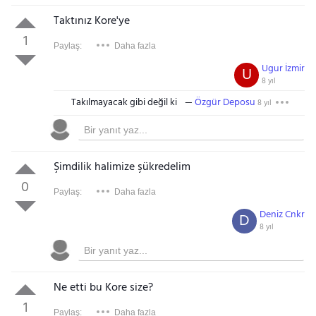
Taktınız Kore'ye
1
Paylaş:
Daha fazla
Ugur İzmir
U
8 yıl
Takılmayacak gibi değil ki
Özgür Deposu
8 yıl
Şimdilik halimize şükredelim
0
Paylaş:
Daha fazla
Deniz Cnkr
D
8 yıl
Ne etti bu Kore size?
1
Paylaş:
Daha fazla