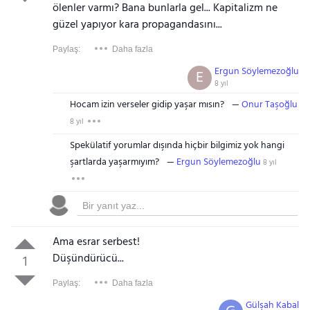
ölenler varmı? Bana bunlarla gel... Kapitalizm ne
güzel yapıyor kara propagandasını...
Paylaş:
Daha fazla
Ergun Söylemezoğlu
E
8 yıl
Hocam izin verseler gidip yaşar mısın?
Onur Taşoğlu
8 yıl
Spekülatif yorumlar dışında hiçbir bilgimiz yok hangi
şartlarda yaşarmıyım?
Ergun Söylemezoğlu
8 yıl
Ama esrar serbest!
Düşündürücü...
1
Paylaş:
Daha fazla
Gülşah Kabal