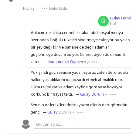
Paylaş:
Daha fazla
Gülay Durul
G
8 yıl
Ablacım ne alaka cennet ile fakat abd sosyal medya
üzerinden Doğulu ülkeleri sindirmeye çalışıyor bu yalan
bir şey değil ki? Ve bahane de değil adamlar
güçlenmeye devam ediyor. Cennet diyen de olmadı ki
zaten
Muhammet Öymen
8 yıl
Yok şimdi guc savaşını yadsımıyoruz zaten de, oradaki
halkin yaşadıklarını da gozardi etmek ahmaklik olur.
Dikta rejimi var ve adam keyfine göre yasa koyuyor.
Korkunc bir hayat tarzı.
Gülay Durul
8 yıl
Senin o de'leri ki'leri doğru yazan ellerin dert görmesin
genç
Gülay Durul
8 yıl