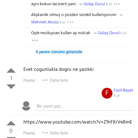
ayni bokun laciverti yani
Gülay Durul
8 yıl
Alışkanlık olmuş o yüzden sürekli kullanıyorum
Mehmet Aksöz
8 yıl
Oyle mutluysan kullan ay nolcak
Gülay Durul
8 yıl
6 yanıtın tümünü görüntüle
Evet cogunlukla dogru ne yazikki
1
Paylaş:
Daha fazla
Fazıl Bayat
F
8 yıl
https://www.youtube.com/watch?v=Z1hFKrVeRmE
0
Paylaş:
Daha fazla