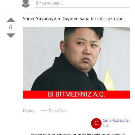
Soner Yuvanaydın Dayimin sana bir cift sozu var.
6
Paylaş:
Daha fazla
Cem Postalcılar
C
8 yıl