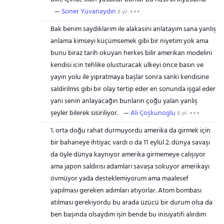
Soner Yuvanaydın
8 yıl
Bak benim saydıklarım ile alakasini anlatayım sana yanlış
anlama kimseyi küçümsemek gibi bir niyetim yok ama
bunu biraz tarih okuyan herkes bilir amerikan modelini
kendisi icin tehlike olusturacak ulkeyi önce basın ve
yayın yolu ile yıpratmaya başlar sonra sanki kendisine
saldirilmis gibi bir olay tertip eder en sonunda işgal eder
yani senin anlayacağın bunların çoğu yalan yanlış
şeyler bilerek sisiriliyor.
Ali Çoşkunoglu
8 yıl
1. orta doğu rahat durmuyordu amerika da girmek için
bir bahaneye ihtiyac vardı o da 11 eylül 2. dünya savaşı
da öyle dünya kaynıyor amerika girmemeye calışıyor
ama japon saldırısı adamları savaşa sokuyor amerikayı
övmüyor yada desteklemiyorum ama maalesef
yapılması gereken adımları atıyorlar. Atom bombası
atılması gerekiyordu bu arada üzücü bir durum olsa da
ben başında olsaydım işin bende bu inisiyatifi alırdım