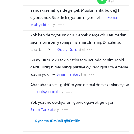
8 yıl
Irandaki seriat içinde gerçek Müslümanlık bu değil
diyorsunuz. Size de hiç yaranilmiyor he!
Sema
Muhyiddin
8 yıl
Yok ben demiyorum onu. Gercek gerçektir. Tanimadan
sacma bir ironi yapmışsınız ama olmamış. Dinciler şu
tarafta --->
Gülay Durul
8 yıl
Gülay Durul oku takip ettim tam ucunda benim kanki
geldi. Bildiğin mal hangi partiye oy verdiğini söylememe
lüzum yok.
Sinan Tankut
8 yıl
Ahahahaha sesli güldüm yine de mal deme kankine yaw
Gülay Durul
8 yıl
Yok yüzüne de diyorum gevrek gevrek gülüyor.
Sinan Tankut
8 yıl
6 yanıtın tümünü görüntüle