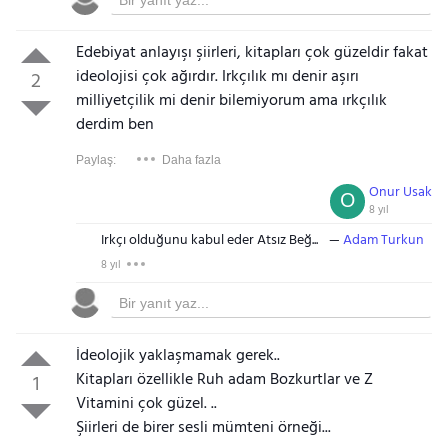
Edebiyat anlayışı şiirleri, kitapları çok güzeldir fakat
ideolojisi çok ağırdır. Irkçılık mı denir aşırı
2
milliyetçilik mi denir bilemiyorum ama ırkçılık
derdim ben
Paylaş:
Daha fazla
Onur Usak
O
8 yıl
Irkçı olduğunu kabul eder Atsız Beğ...
Adam Turkun
8 yıl
İdeolojik yaklaşmamak gerek..
Kitapları özellikle Ruh adam Bozkurtlar ve Z
1
Vitamini çok güzel. ..
Şiirleri de birer sesli mümteni örneği...