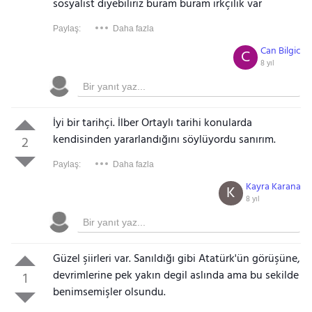
sosyalist diyebiliriz buram buram ırkçılık var
Paylaş:
Daha fazla
Can Bilgic
C
8 yıl
İyi bir tarihçi. İlber Ortaylı tarihi konularda
kendisinden yararlandığını söylüyordu sanırım.
2
Paylaş:
Daha fazla
Kayra Karana
K
8 yıl
Güzel şiirleri var. Sanıldığı gibi Atatürk'ün görüşüne,
devrimlerine pek yakın degil aslında ama bu sekilde
1
benimsemişler olsundu.
Gezinti Menüsü