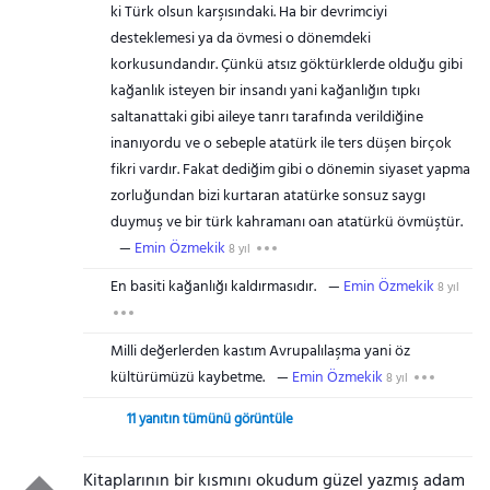
ki Türk olsun karşısındaki. Ha bir devrimciyi
desteklemesi ya da övmesi o dönemdeki
korkusundandır. Çünkü atsız göktürklerde olduğu gibi
kağanlık isteyen bir insandı yani kağanlığın tıpkı
saltanattaki gibi aileye tanrı tarafında verildiğine
inanıyordu ve o sebeple atatürk ile ters düşen birçok
fikri vardır. Fakat dediğim gibi o dönemin siyaset yapma
zorluğundan bizi kurtaran atatürke sonsuz saygı
duymuş ve bir türk kahramanı oan atatürkü övmüştür.
Emin Özmekik
8 yıl
En basiti kağanlığı kaldırmasıdır.
Emin Özmekik
8 yıl
Milli değerlerden kastım Avrupalılaşma yani öz
kültürümüzü kaybetme.
Emin Özmekik
8 yıl
11 yanıtın tümünü görüntüle
Kitaplarının bir kısmını okudum güzel yazmış adam