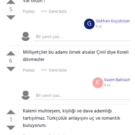
Var olsun !
5
Paylaş:
Daha fazla
Gökhan Küçüközer
G
8 yıl
Milliyetçiler bu adamı örnek alsalar Çinli diye Koreli
dövmezler
6
Paylaş:
Daha fazla
Kazim Baktash
K
8 yıl
Kalemi muhteşem, kişiliği ve dava adamlığı
tartışılmaz. Türkçülük anlayışını uç ve romantik
1
buluyorum.