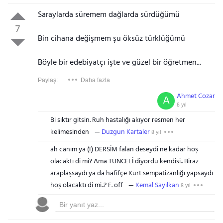
Saraylarda süremem dağlarda sürdüğümü
7
Bin cihana değişmem şu öksüz türklüğümü
Böyle bir edebiyatçı işte ve güzel bir öğretmen...
Paylaş:
Daha fazla
Ahmet Cozar
A
8 yıl
Bi sıktır gitsin. Ruh hastalığı akıyor resmen her
kelimesinden
Duzgun Kartaler
8 yıl
ah canım ya (!) DERSİM falan deseydi ne kadar hoş
olacaktı di mi? Ama TUNCELİ diyordu kendisi.. Biraz
araplaşsaydı ya da hafifçe Kürt sempatizanlığı yapsaydı
hoş olacaktı di mi..? F. off
Kemal Sayılkan
8 yıl