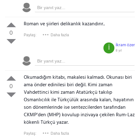
Roman ve şiirleri delikanlık kazandırır..
0
Paylaş:
Daha fazla
İkram özer
İ
8 yıl
Okumadığım kitabı, makalesi kalmadı. Okunası biri
ama önder edinilesi biri değil. Kimi zaman
0
Vahdettinci kimi zaman Atatürkçü takılıp
Osmanlıcılık ile Türkçülük arasında kalan, hayatının
son dönemlerinde ise sentezcilerden tarafından
CKMP'den (MHP) kovulup inzivaya çekilen Rum-Laz
kökenli Türkçü yazar.
Paylaş:
Daha fazla