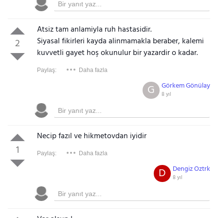
Atsiz tam anlamiyla ruh hastasidir.
Siyasal fikirleri kayda alinmamakla beraber, kalemi
2
kuvvetli gayet hoş okunulur bir yazardir o kadar.
Paylaş:
Daha fazla
Görkem Gönülay
G
8 yıl
Necip fazıl ve hikmetovdan iyidir
1
Paylaş:
Daha fazla
Dengiz Oztrk
D
8 yıl