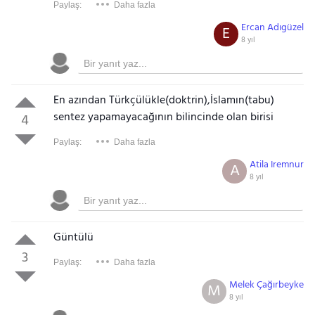
Paylaş:
Daha fazla
Ercan Adıgüzel
E
8 yıl
En azından Türkçülükle(doktrin),İslamın(tabu)
sentez yapamayacağının bilincinde olan birisi
4
Paylaş:
Daha fazla
Atila Iremnur
A
8 yıl
Güntülü
3
Paylaş:
Daha fazla
Melek Çağırbeyke
M
8 yıl