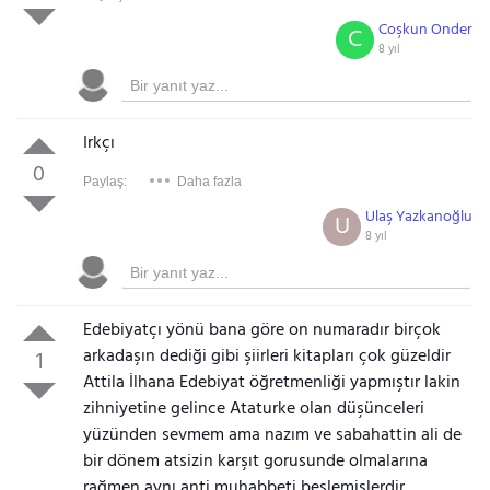
Coşkun Onder
C
8 yıl
Irkçı
0
Paylaş:
Daha fazla
Ulaş Yazkanoğlu
U
8 yıl
Edebiyatçı yönü bana göre on numaradır birçok
arkadaşın dediği gibi şiirleri kitapları çok güzeldir
1
Attila İlhana Edebiyat öğretmenliği yapmıştır lakin
zihniyetine gelince Ataturke olan düşünceleri
yüzünden sevmem ama nazım ve sabahattin ali de
bir dönem atsizin karşıt gorusunde olmalarına
rağmen aynı anti muhabbeti beslemislerdir.