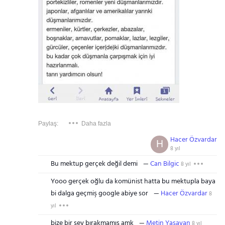
Paylaş:
Daha fazla
Hacer Özvardar
H
8 yıl
Bu mektup gerçek değil demi
Can Bilgic
8 yıl
Yooo gerçek oğlu da komünist hatta bu mektupla baya
bi dalga geçmiş google abiye sor
Hacer Özvardar
8
yıl
bize bir şey bırakmamış amk
Metin Yaşayan
8 yıl