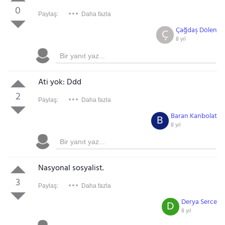
0
Paylaş:
Daha fazla
Çağdaş Dölen
Ç
8 yıl
Ati yok: Ddd
2
Paylaş:
Daha fazla
Baran Kanbolat
B
8 yıl
Nasyonal sosyalist.
3
Paylaş:
Daha fazla
Derya Serce
D
8 yıl