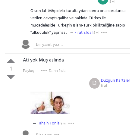
8 yıl
O son lafı Mhp'deki kurultaydan sonra ona sorulunca
verilen cevaptı galiba ve haklıda. Türkeş ile
mücadeleside Türkeş'in İslam-Türk birlikteliğine sapıp
"ülkücülük" yapması.
Fırat Efdal
8 yıl
Ati yok Muş aslında
1
Paylaş:
Daha fazla
Duzgun Kartaler
D
8 yıl
Tahsin Tonia
8 yıl