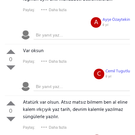
Paylaş:
Daha fazla
Ayşe Özaytekin
A
8 yıl
Var oksun
0
Paylaş:
Daha fazla
Cemil Tugutlu
C
8 yıl
Atatürk var olsun. Atsız matsız bilmem ben al eline
kalem ırkçıyık yaz tarih, devrim kalemle yazılmaz
0
süngülerle yazılır.
Paylaş:
Daha fazla