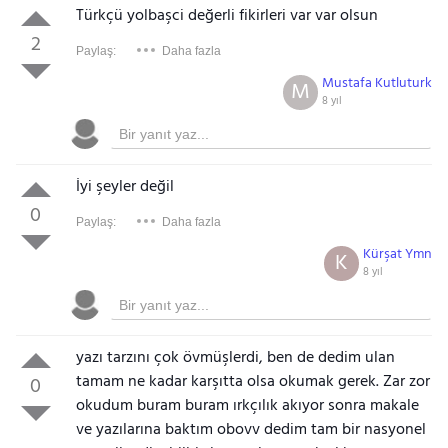
Türkçü yolbaşci değerli fikirleri var var olsun
2
Paylaş:
Daha fazla
Mustafa Kutluturk
M
8 yıl
İyi şeyler değil
0
Paylaş:
Daha fazla
Kürşat Ymn
K
8 yıl
yazı tarzını çok övmüşlerdi, ben de dedim ulan
tamam ne kadar karşıtta olsa okumak gerek. Zar zor
0
okudum buram buram ırkçılık akıyor sonra makale
ve yazılarına baktım obovv dedim tam bir nasyonel