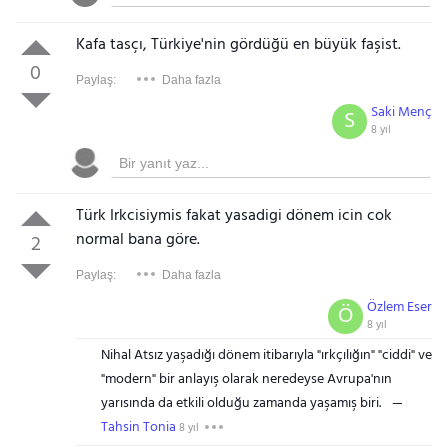
Kafa tasçı, Türkiye'nin gördüğü en büyük faşist.
0
Paylaş:
Daha fazla
Saki Menç
S
8 yıl
Türk Irkcisiymis fakat yasadigi dönem icin cok
normal bana göre.
2
Paylaş:
Daha fazla
Özlem Eser
Ö
8 yıl
Nihal Atsız yaşadığı dönem itibarıyla "ırkçılığın" "ciddi" ve
"modern" bir anlayış olarak neredeyse Avrupa'nın
yarısında da etkili olduğu zamanda yaşamış biri.
Tahsin Tonia
8 yıl