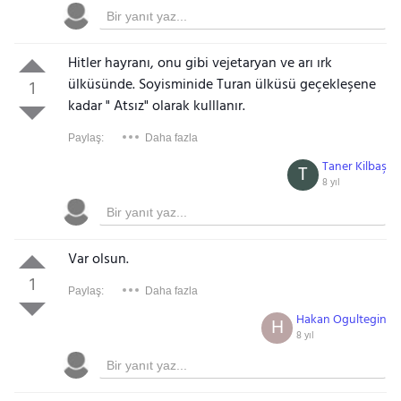
Hitler hayranı, onu gibi vejetaryan ve arı ırk
ülküsünde. Soyisminide Turan ülküsü geçekleşene
1
kadar " Atsız" olarak kulllanır.
Paylaş:
Daha fazla
Taner Kilbaş
T
8 yıl
Var olsun.
1
Paylaş:
Daha fazla
Hakan Ogultegin
H
8 yıl