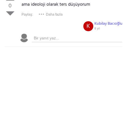
ama ideoloji olarak ters düşüyorum
0
Paylaş:
Daha fazla
Kubilay Bacıoğlu
K
8 yıl