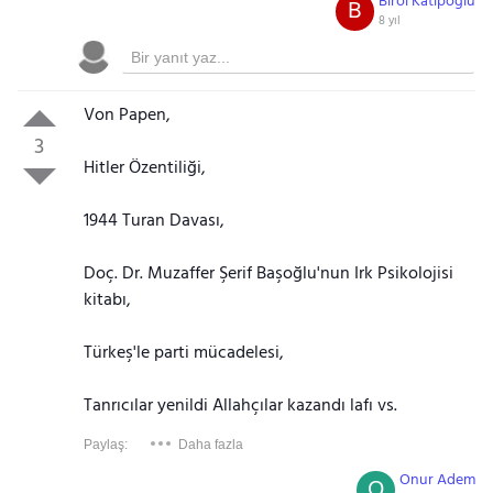
Birol Katipoğlu
B
8 yıl
Von Papen,
3
Hitler Özentiliği,
1944 Turan Davası,
Doç. Dr. Muzaffer Şerif Başoğlu'nun Irk Psikolojisi
kitabı,
Türkeş'le parti mücadelesi,
Tanrıcılar yenildi Allahçılar kazandı lafı vs.
Paylaş:
Daha fazla
Onur Adem
O