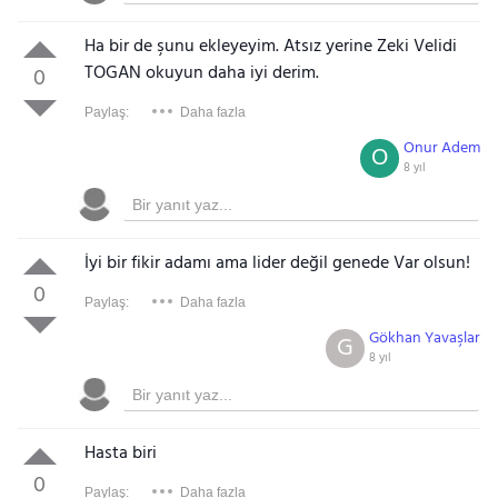
Ha bir de şunu ekleyeyim. Atsız yerine Zeki Velidi
TOGAN okuyun daha iyi derim.
0
Paylaş:
Daha fazla
Onur Adem
O
8 yıl
İyi bir fikir adamı ama lider değil genede Var olsun!
0
Paylaş:
Daha fazla
Gökhan Yavaşlar
G
8 yıl
Hasta biri
0
Paylaş:
Daha fazla