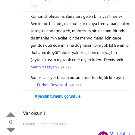
Komünist olmadım. Bana ters gelen bir siyâsî meslek.
Ben kendi hâlinde, mazbut, karıncaya fren yapan, halim
selim, kalendermeşreb, muhterem bir insanım. Bir tek
düşmanlarımın acılar içinde mahvolmaları için gece
gündüz duâ ederim ama düşmanım bile yok ki! Benim o
duâlarım ihtiyâtî tedbir yalnızca, hani olur ya, biri
Şeytan’a uyup uyuzluk eder diyerekden... Demiş amk
Metin Yaşayan
8 yıl
Bunası vasiyet buram buram faşistlik ırkçılık kokuyot
Furkan Beyazgul
8 yıl
8 yanıtın tümünü görüntüle
Var olsun !
0
Paylaş:
Daha fazla
Mert Kubat