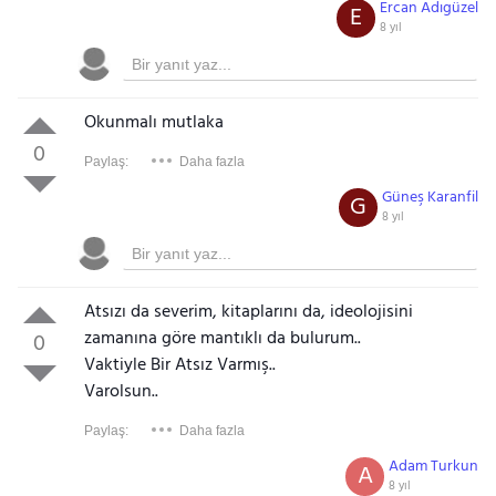
Ercan Adıgüzel
E
8 yıl
Okunmalı mutlaka
0
Paylaş:
Daha fazla
Güneş Karanfil
G
8 yıl
Atsızı da severim, kitaplarını da, ideolojisini
zamanına göre mantıklı da bulurum..
0
Vaktiyle Bir Atsız Varmış..
Varolsun..
Paylaş:
Daha fazla
Adam Turkun
A
8 yıl