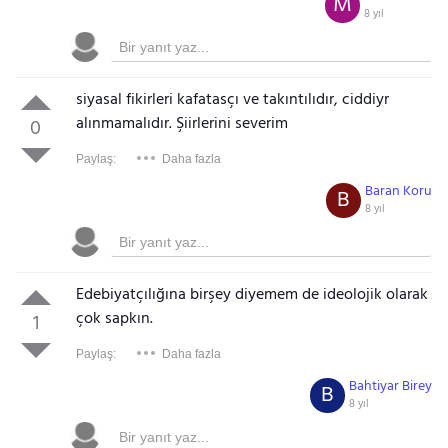
M
8 yıl
siyasal fikirleri kafatasçı ve takıntılıdır, ciddiyr
alınmamalıdır. Şiirlerini severim
0
Paylaş:
Daha fazla
Baran Koru
B
8 yıl
Edebiyatçılığına birşey diyemem de ideolojik olarak
çok sapkın.
1
Paylaş:
Daha fazla
Bahtiyar Birey
B
8 yıl