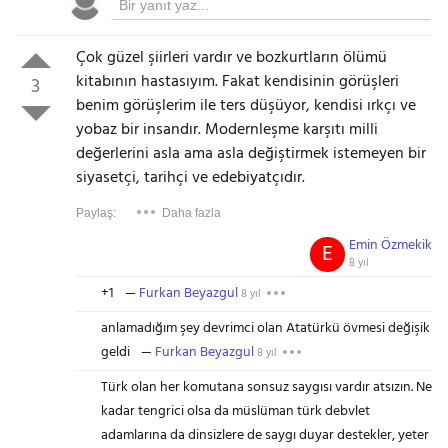
Çok güzel şiirleri vardır ve bozkurtların ölümü
kitabının hastasıyım. Fakat kendisinin görüşleri
3
benim görüşlerim ile ters düşüyor, kendisi ırkçı ve
yobaz bir insandır. Modernleşme karşıtı milli
değerlerini asla ama asla değiştirmek istemeyen bir
siyasetçi, tarihçi ve edebiyatçıdır.
Paylaş:
Daha fazla
Emin Özmekik
E
8 yıl
+1
Furkan Beyazgul
8 yıl
anlamadığım şey devrimci olan Atatürkü övmesi değişik
geldi
Furkan Beyazgul
8 yıl
Türk olan her komutana sonsuz saygısı vardır atsızın. Ne
kadar tengrici olsa da müslüman türk debvlet
adamlarına da dinsizlere de saygı duyar destekler, yeter