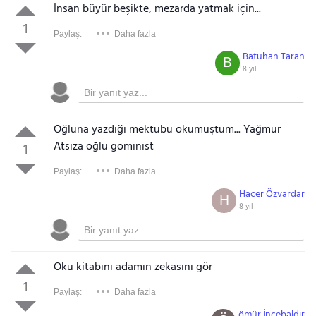
İnsan büyür beşikte, mezarda yatmak için...
1
Paylaş:
Daha fazla
Batuhan Taran
B
8 yıl
Oğluna yazdığı mektubu okumuştum... Yağmur
Atsiza oğlu gominist
1
Paylaş:
Daha fazla
Hacer Özvardar
H
8 yıl
Oku kitabını adamın zekasını gör
1
Paylaş:
Daha fazla
ömür İncebaldır