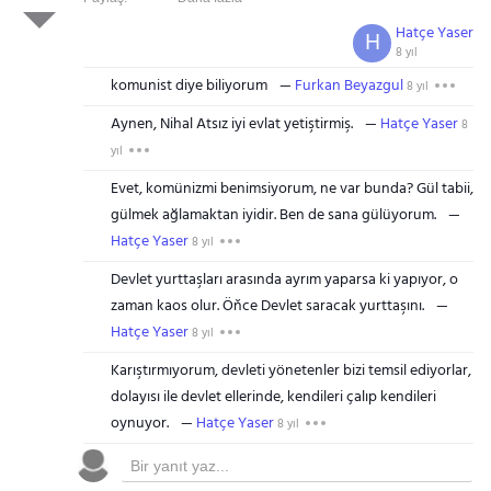
Hatçe Yaser
H
8 yıl
komunist diye biliyorum
Furkan Beyazgul
8 yıl
Aynen, Nihal Atsız iyi evlat yetiştirmiş.
Hatçe Yaser
8
yıl
Evet, komünizmi benimsiyorum, ne var bunda? Gül tabii,
gülmek ağlamaktan iyidir. Ben de sana gülüyorum.
Hatçe Yaser
8 yıl
Devlet yurttaşları arasında ayrım yaparsa ki yapıyor, o
zaman kaos olur. Öňce Devlet saracak yurttaşını.
Hatçe Yaser
8 yıl
Karıştırmıyorum, devleti yönetenler bizi temsil ediyorlar,
dolayısı ile devlet ellerinde, kendileri çalıp kendileri
oynuyor.
Hatçe Yaser
8 yıl