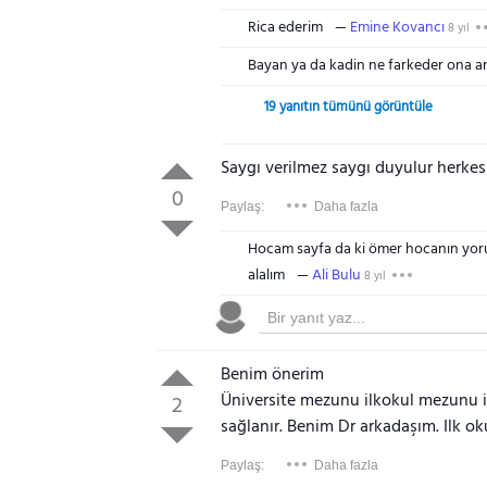
Rica ederim
Emine Kovancı
8 yıl
Bayan ya da kadin ne farkeder ona a
19 yanıtın tümünü görüntüle
Saygı verilmez saygı duyulur herkes
0
Paylaş:
Daha fazla
Hocam sayfa da ki ömer hocanın yorum
alalım
Ali Bulu
8 yıl
Benim önerim
Üniversite mezunu ilkokul mezunu ile
2
sağlanır. Benim Dr arkadaşım. Ilk okul
Paylaş:
Daha fazla