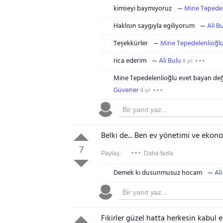
kimseyi baymıyoruz
Mine Tepedel
Haklısın saygıyla egiliyorum
Ali B
Teşekkürler
Mine Tepedelenlioğl
rica ederim
Ali Bulu
8 yıl
Mine Tepedelenlioğlu evet bayan değil 
Güvener
8 yıl
Belki de... Ben ev yönetimi ve eko
7
Paylaş:
Daha fazla
Demek kı dusunmusuz hocam
Ali
Fikirler güzel hatta herkesin kabul 