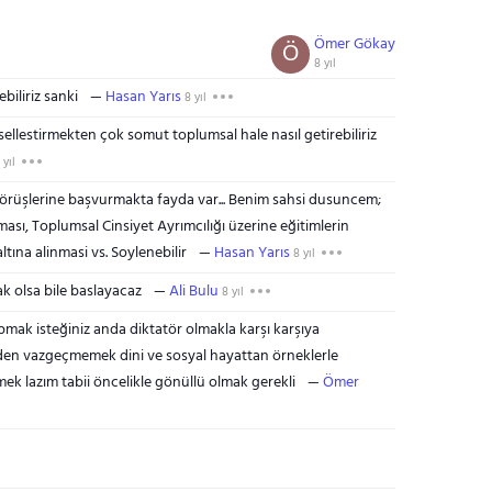
Ömer Gökay
Ö
8 yıl
biliriz sanki
Hasan Yarıs
8 yıl
lestirmekten çok somut toplumsal hale nasıl getirebiliriz
 yıl
örüşlerine başvurmakta fayda var... Benim sahsi dusuncem;
lması, Toplumsal Cinsiyet Ayrımcılığı üzerine eğitimlerin
ltına alinmasi vs. Soylenebilir
Hasan Yarıs
8 yıl
ak olsa bile baslayacaz
Ali Bulu
8 yıl
ak isteğiniz anda diktatör olmakla karşı karşıya
mden vazgeçmemek dini ve sosyal hayattan örneklerle
mek lazım tabii öncelikle gönüllü olmak gerekli
Ömer