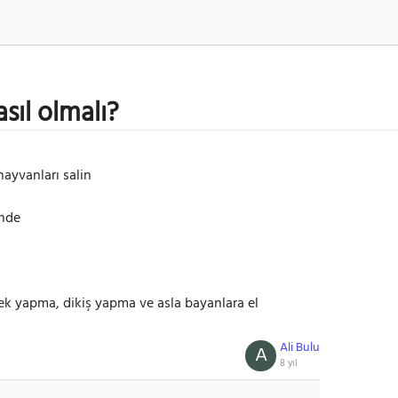
sıl olmalı?
ayvanları salin
inde
ek yapma, dikiş yapma ve asla bayanlara el
Ali Bulu
A
8 yıl