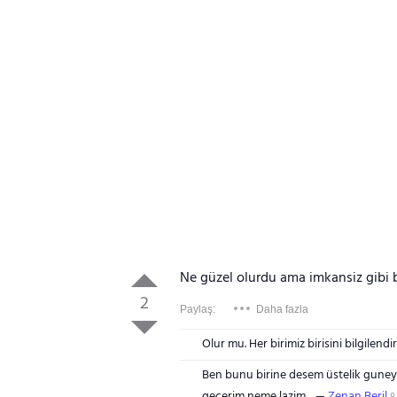
Ne güzel olurdu ama imkansiz gibi 
2
Paylaş:
Daha fazla
Olur mu. Her birimiz birisini bilgilen
Ben bunu birine desem üstelik guney
gecerim neme lazim
Zenan Beril