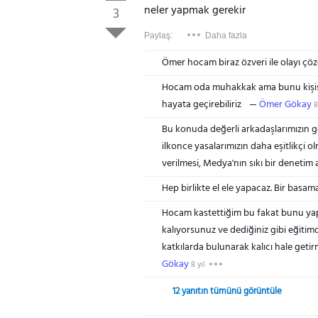
neler yapmak gerekir
3
Paylaş:
Daha fazla
Ömer hocam biraz özveri ile olayı çöze
Hocam oda muhakkak ama bunu kişisel
hayata geçirebiliriz
Ömer Gökay
8
Bu konuda değerli arkadaşlarımızın g
ilkonce yasalarımızın daha eşitlikçi o
verilmesi, Medya'nın sıkı bir denetim a
Hep birlikte el ele yapacaz. Bir basam
Hocam kastettiğim bu fakat bunu yapm
kalıyorsunuz ve dediğiniz gibi eğiti
katkılarda bulunarak kalıcı hale getir
Gökay
8 yıl
12 yanıtın tümünü görüntüle