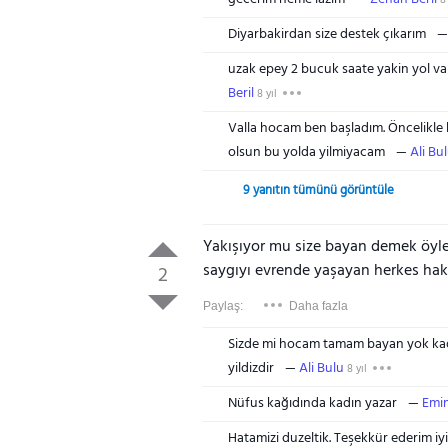
8 
Diyarbakirdan size destek çıkarım
uzak epey 2 bucuk saate yakin yol va
Beril
8 yıl
Valla hocam ben başladım. Öncelikle 
olsun bu yolda yilmiyacam
Ali Bu
9 yanıtın tümünü görüntüle
Yakışıyor mu size bayan demek öyle b
saygıyı evrende yaşayan herkes ha
2
Paylaş:
Daha fazla
Sizde mi hocam tamam bayan yok kadi
yildizdir
Ali Bulu
8 yıl
Nüfus kağıdında kadın yazar
Emi
Hatamizi duzeltik. Teşekkür ederim iyi 