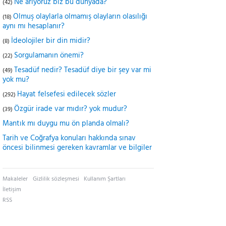
Ne arıyoruz biz bu dünyada?
(42)
Olmuş olaylarla olmamış olayların olasılığı
(18)
aynı mı hesaplanır?
İdeolojiler bir din midir?
(8)
Sorgulamanın önemi?
(22)
Tesadüf nedir? Tesadüf diye bir şey var mi
(49)
yok mu?
Hayat felsefesi edilecek sözler
(292)
Özgür irade var mıdır? yok mudur?
(39)
Mantık mı duygu mu ön planda olmalı?
Tarih ve Coğrafya konuları hakkında sınav
öncesi bilinmesi gereken kavramlar ve bilgiler
Makaleler
Gizlilik sözleşmesi
Kullanım Şartları
İletişim
RSS