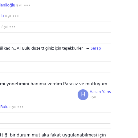
enlioğlu
8 yıl
ulu
8 yıl
u
8 yıl
kadın... Ali Bulu duzelttiginiz için teşekkürler
Serap
nomi yönetimini hanıma verdim Parasız ve mutluyum
Hasan Yarıs
H
8 yıl
 Bulu
8 yıl
ettiği bir durum mutlaka fakat uygulanabilmesi için