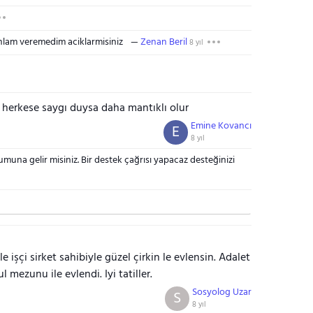
nlam veremedim aciklarmisiniz
Zenan Beril
8 yıl
 herkese saygı duysa daha mantıklı olur
Emine Kovancı
E
8 yıl
una gelir misiniz. Bir destek çağrısı yapacaz desteğinizi
 işçi sirket sahibiyle güzel çirkin le evlensin. Adalet
 mezunu ile evlendi. Iyi tatiller.
Sosyolog Uzar
S
8 yıl