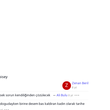
bisey
Zenan Beril
Z
8 yıl
dirsek sorun kendiliğinden çözülecek
Ali Bulu
8 yıl
dogudayken birine desem bas kaldiran kadin olarak tarihe