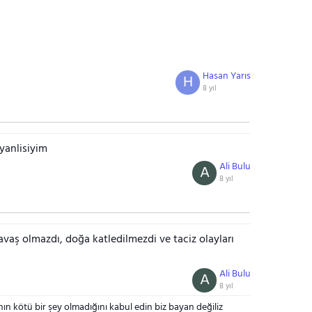
Hasan Yarıs
H
8 yıl
yanlisiyim
Ali Bulu
A
8 yıl
vaş olmazdı, doğa katledilmezdi ve taciz olayları
Ali Bulu
A
8 yıl
n kötü bir şey olmadığını kabul edin biz bayan değiliz