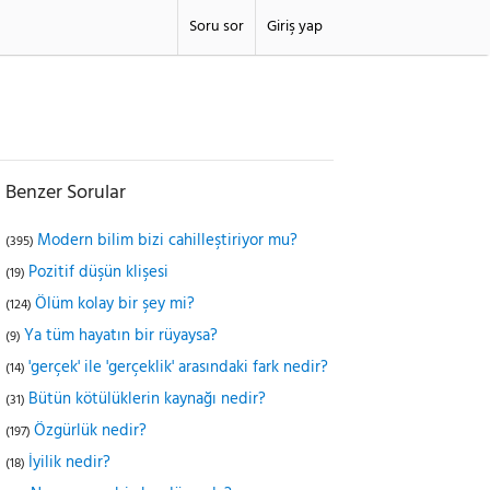
Soru sor
Giriş yap
Benzer Sorular
Modern bilim bizi cahilleştiriyor mu?
(395)
Pozitif düşün klişesi
(19)
Ölüm kolay bir şey mi?
(124)
Ya tüm hayatın bir rüyaysa?
(9)
'gerçek' ile 'gerçeklik' arasındaki fark nedir?
(14)
Bütün kötülüklerin kaynağı nedir?
(31)
Özgürlük nedir?
(197)
İyilik nedir?
(18)