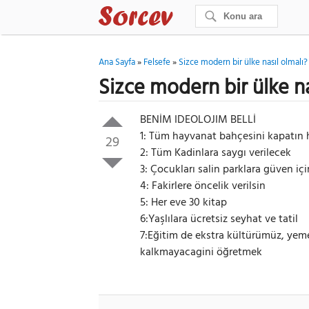
Ana Sayfa
»
Felsefe
»
Sizce modern bir ülke nasıl olmalı?
Sizce modern bir ülke na
BENİM IDEOLOJIM BELLİ
1: Tüm hayvanat bahçesini kapatın h
29
2: Tüm Kadinlara saygı verilecek
3: Çocukları salin parklara güven iç
4: Fakirlere öncelik verilsin
5: Her eve 30 kitap
6:Yaşlılara ücretsiz seyhat ve tatil
7:Eğitim de ekstra kültürümüz, yem
kalkmayacagini öğretmek