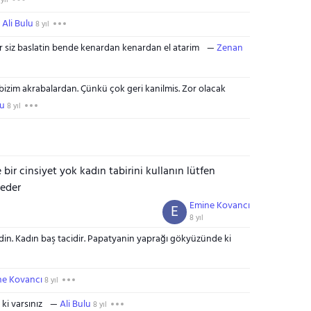
yıl
Ali Bulu
8 yıl
r siz baslatin bende kenardan kenardan el atarim
Zenan
bizim akrabalardan. Çünkü çok geri kanilmis. Zor olacak
lu
8 yıl
ir cinsiyet yok kadın tabirini kullanın lütfen
keder
Emine Kovancı
E
8 yıl
n. Kadın baş tacidir. Papatyanin yaprağı gökyüzünde ki
ne Kovancı
8 yıl
ki varsınız
Ali Bulu
8 yıl