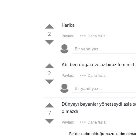
Harika
2
Paylaş:
Daha fazla
Abi ben dogaci ve az biraz feminist 
2
Paylaş:
Daha fazla
Dünyayı bayanlar yönetseydi asla sa
olmazdı
7
Paylaş:
Daha fazla
Bir de kadın olduğumuzu kadın olmanı