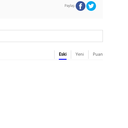
Paylaş:
Eski
Yeni
Puan