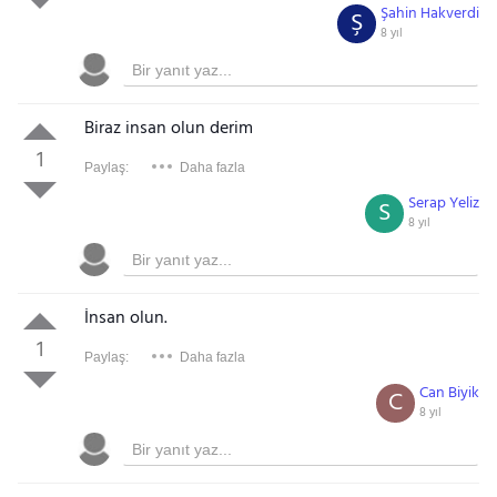
Şahin Hakverdi
Ş
8 yıl
Biraz insan olun derim
1
Paylaş:
Daha fazla
Serap Yeliz
S
8 yıl
İnsan olun.
1
Paylaş:
Daha fazla
Can Biyik
C
8 yıl