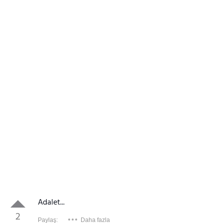
Adalet...
2
Paylaş:
Daha fazla