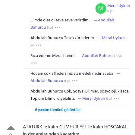
Meral Uykun
M
8 yıl
Elimde olsa di seve seve verirdim ..
Abdullah
Buhurcu
8 yıl
Abdullah Buhurcu Tesekkür ederim.
Meral Uykun
8
yıl
Rica ederim Meral hanım
Abdullah Buhurcu
8 yıl
Hocam çok affedersiniz siz meslek nedir acaba
Abdullah Buhurcu
8 yıl
Abdullah Buhurcu Cok, Sosyal Bilimler, sosyoloji, kisaca
Toplum bilimci diyebiliriz.
Meral Uykun
8 yıl
6 yanıtın tümünü görüntüle
ATATURK le kalın CUMHURİYET le kalın HOSCAKAL
in der aralarından kaçardım..