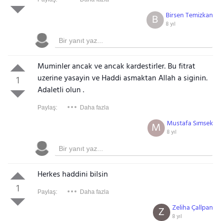
Birsen Temizkan
B
8 yıl
Muminler ancak ve ancak kardestirler. Bu fitrat
uzerine yasayin ve Haddi asmaktan Allah a siginin.
1
Adaletli olun .
Paylaş:
Daha fazla
Mustafa Sımsek
M
8 yıl
Herkes haddini bilsin
1
Paylaş:
Daha fazla
Zeliha Çallpan
Z
8 yıl