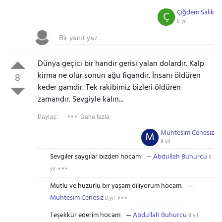
Çiğdem Salik
Ç
8 yıl
Dünya geçici bir handir gerisi yalan dolardır. Kalp
kirma ne olur sonun ağu figandir. İnsanı öldüren
8
keder gamdir. Tek rakibimiz bizleri öldüren
zamandır. Sevgiyle kalın...
Paylaş:
Daha fazla
Muhtesim Cenesiz
M
8 yıl
Sevgiler saygılar bizden hocam
Abdullah Buhurcu
8
yıl
Mutlu ve huzurlu bir yaşam diliyorum hocam.
Muhtesim Cenesiz
8 yıl
Teşekkür ederim hocam
Abdullah Buhurcu
8 yıl