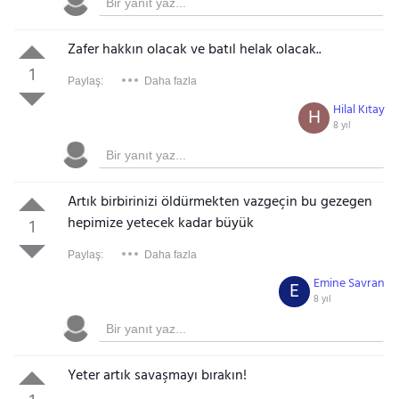
Zafer hakkın olacak ve batıl helak olacak..
1
Paylaş:
Daha fazla
Hilal Kıtay
H
8 yıl
Artık birbirinizi öldürmekten vazgeçin bu gezegen
hepimize yetecek kadar büyük
1
Paylaş:
Daha fazla
Emine Savran
E
8 yıl
Yeter artık savaşmayı bırakın!