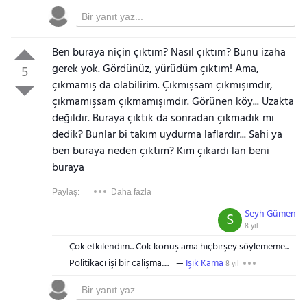
Ben buraya niçin çıktım? Nasıl çıktım? Bunu izaha
gerek yok. Gördünüz, yürüdüm çıktım! Ama,
5
çıkmamış da olabilirim. Çıkmışsam çıkmışımdır,
çıkmamışsam çıkmamışımdır. Görünen köy... Uzakta
değildir. Buraya çıktık da sonradan çıkmadık mı
dedik? Bunlar bi takım uydurma laflardır... Sahi ya
ben buraya neden çıktım? Kim çıkardı lan beni
buraya
Paylaş:
Daha fazla
Seyh Gümen
S
8 yıl
Çok etkilendim... Cok konuş ama hiçbirşey söylememe...
Politikacı işi bir calişma.....
Işık Kama
8 yıl