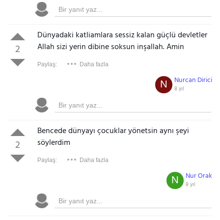
Dünyadaki katliamlara sessiz kalan güçlü devletler
Allah sizi yerin dibine soksun inşallah. Amin
2
Paylaş:
Daha fazla
Nurcan Dirici
N
8 yıl
Bencede dünyayı çocuklar yönetsin aynı şeyi
söylerdim
2
Paylaş:
Daha fazla
Nur Orak
N
8 yıl