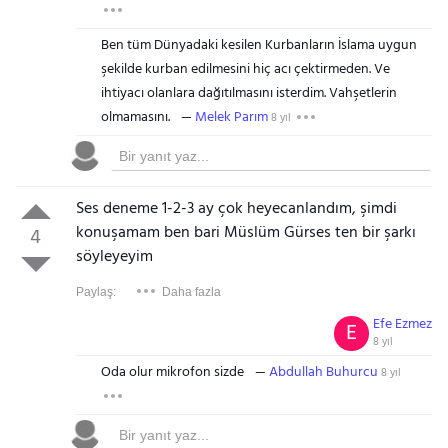
Ben tüm Dünyadaki kesilen Kurbanların İslama uygun
şekilde kurban edilmesini hiç acı çektirmeden. Ve
ihtiyacı olanlara dağıtılmasını isterdim. Vahşetlerin
olmamasını.
Melek Parım
8 yıl
Ses deneme 1-2-3 ay çok heyecanlandım, şimdi
konuşamam ben bari Müslüm Gürses ten bir şarkı
4
söyleyeyim
Paylaş:
Daha fazla
Efe Ezmez
E
8 yıl
Oda olur mikrofon sizde
Abdullah Buhurcu
8 yıl