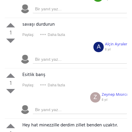
savaşı durdurun
1
Paylaş:
Daha fazla
Alçin Ayraler
A
8 yıl
Esitlik barış
1
Paylaş:
Daha fazla
Zeynep Mısırcı
Z
8 yıl
Hey hat minezzille derdim zillet benden uzaktır.