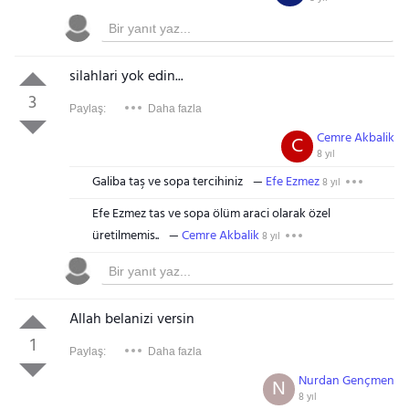
silahlari yok edin...
3
Paylaş:
Daha fazla
Cemre Akbalik
C
8 yıl
Galiba taş ve sopa tercihiniz
Efe Ezmez
8 yıl
Efe Ezmez tas ve sopa ölüm araci olarak özel
üretilmemis..
Cemre Akbalik
8 yıl
Allah belanizi versin
1
Paylaş:
Daha fazla
Nurdan Gençmen
N
8 yıl