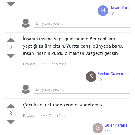
Hasan Yarıs
H
8 yıl
İnsanın insana yaptigi insanın diğer canlılara
yaptığı zulüm bitsin. Yurtta barış, dünyada barış.
2
İnsan insanın kurdu olmaktan vazgeçti geçsin.
Paylaş:
Daha fazla
Seckin Gizeminkızı
S
8 yıl
Çocuk adı ustunde kendini yonetemez
3
Paylaş:
Daha fazla
Guler Karahalil
G
8 yıl