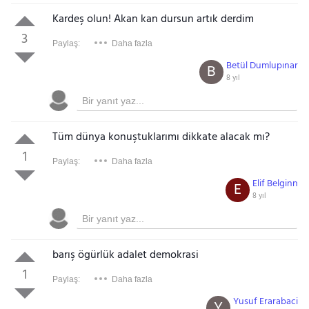
Kardeş olun! Akan kan dursun artık derdim
3
Paylaş:
Daha fazla
Betül Dumlupınar
B
8 yıl
Tüm dünya konuştuklarımı dikkate alacak mı?
1
Paylaş:
Daha fazla
Elif Belginn
E
8 yıl
barış ögürlük adalet demokrasi
1
Paylaş:
Daha fazla
Yusuf Erarabaci
Y