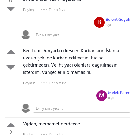
0
Paylaş:
Daha fazla
Bülent Güçük
B
8 yıl
Ben tüm Dünyadaki kesilen Kurbanların İslama
uygun şekilde kurban edilmesini hiç acı
1
çektirmeden. Ve ihtiyacı olanlara dağıtılmasını
isterdim. Vahşetlerin olmamasını.
Paylaş:
Daha fazla
Melek Parım
M
8 yıl
Vijdan, merhamet nerdeeee.
2
Paylaş:
Daha fazla