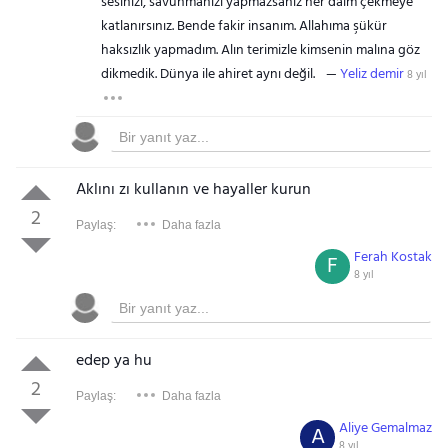
sesinizi, savunmanızı yapmazsanız her daim çekmeye
katlanırsınız. Bende fakir insanım. Allahıma şükür
haksızlık yapmadım. Alın terimizle kimsenin malına göz
dikmedik. Dünya ile ahiret aynı değil.
Yeliz demir
8 yıl
Aklını zı kullanın ve hayaller kurun
2
Paylaş:
Daha fazla
Ferah Kostak
F
8 yıl
edep ya hu
2
Paylaş:
Daha fazla
Aliye Gemalmaz
A
8 yıl