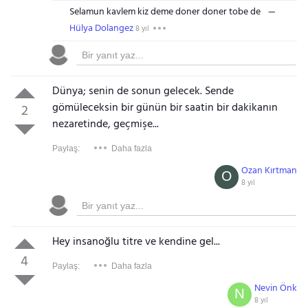
Selamun kavlem kiz deme doner doner tobe de
Hülya Dolangez
8 yıl
Dünya; senin de sonun gelecek. Sende
gömüleceksin bir günün bir saatin bir dakikanın
2
nezaretinde, geçmişe...
Paylaş:
Daha fazla
Ozan Kırtman
O
8 yıl
Hey insanoğlu titre ve kendine gel...
4
Paylaş:
Daha fazla
Nevin Önk
N
8 yıl