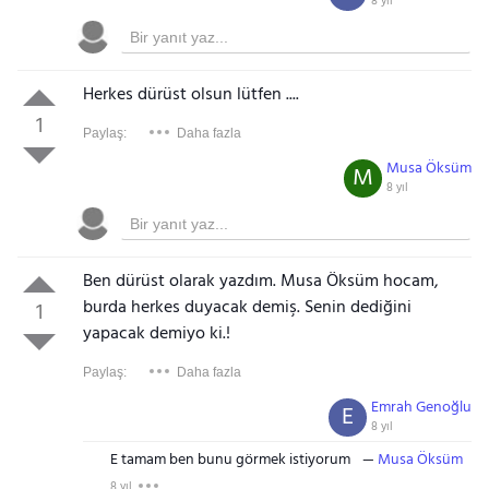
8 yıl
Herkes dürüst olsun lütfen ....
1
Paylaş:
Daha fazla
Musa Öksüm
M
8 yıl
Ben dürüst olarak yazdım. Musa Öksüm hocam,
burda herkes duyacak demiş. Senin dediğini
1
yapacak demiyo ki.!
Paylaş:
Daha fazla
Emrah Genoğlu
E
8 yıl
E tamam ben bunu görmek istiyorum
Musa Öksüm
8 yıl