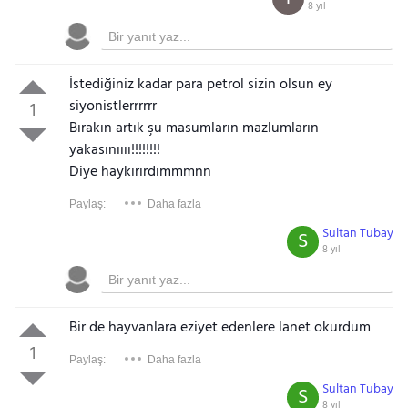
8 yıl
İstediğiniz kadar para petrol sizin olsun ey
siyonistlerrrrrr
1
Bırakın artık şu masumların mazlumların
yakasınıııı!!!!!!!!
Diye haykırırdımmmnn
Paylaş:
Daha fazla
Sultan Tubay
S
8 yıl
Bir de hayvanlara eziyet edenlere lanet okurdum
1
Paylaş:
Daha fazla
Sultan Tubay
S
8 yıl