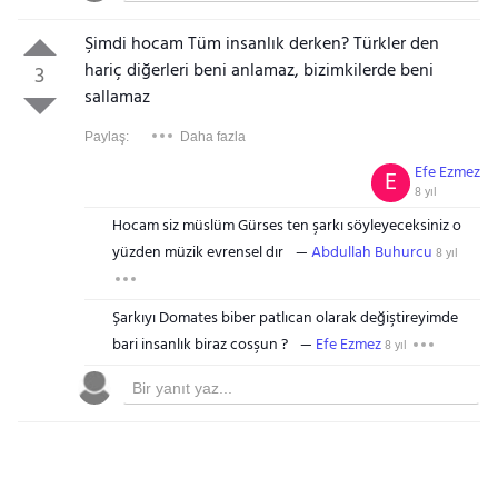
Şimdi hocam Tüm insanlık derken? Türkler den
hariç diğerleri beni anlamaz, bizimkilerde beni
3
sallamaz
Paylaş:
Daha fazla
Efe Ezmez
E
8 yıl
Hocam siz müslüm Gürses ten şarkı söyleyeceksiniz o
yüzden müzik evrensel dır
Abdullah Buhurcu
8 yıl
Şarkıyı Domates biber patlıcan olarak değiştireyimde
bari insanlık biraz cosşun ?
Efe Ezmez
8 yıl