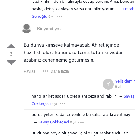
ivedik filminden bir alıntıyla cevap verdim. Ama, benden
başka, değişik anlayan varsa onu bilmiyorum.
Emrah
Genoğlu
8 yıl
Bu dünya kimseye kalmayacak. Ahiret içinde
hazırlıklı olun. Ruhunuzu temiz tutun ki vicdan
3
azabınız cehenneme götürmesin.
Paylaş:
Daha fazla
Yeliz demir
Y
8 yıl
hahgi ahiret asgari ucret alanı cezalandirabilir
Savaş
Çokkeçeci
8 yıl
burda yeteri kadar cekenlere bu safsatalarla avutmayın
Savaş Çokkeçeci
8 yıl
Bu dünya böyle oluşmadı içini oluşturanlar suçlu, siz