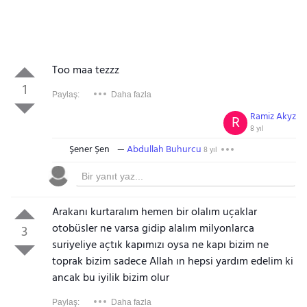
Too maa tezzz
1
Paylaş:
Daha fazla
Ramiz Akyz
R
8 yıl
Şener Şen
Abdullah Buhurcu
8 yıl
Arakanı kurtaralım hemen bir olalım uçaklar
otobüsler ne varsa gidip alalım milyonlarca
3
suriyeliye açtık kapımızı oysa ne kapı bizim ne
toprak bizim sadece Allah ın hepsi yardım edelim ki
ancak bu iyilik bizim olur
Paylaş:
Daha fazla