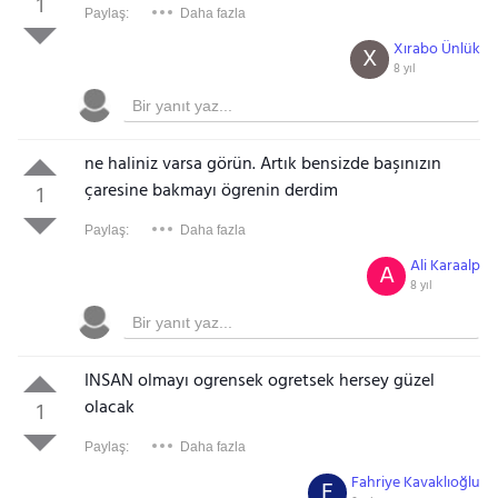
1
Paylaş:
Daha fazla
Xırabo Ünlük
X
8 yıl
ne haliniz varsa görün. Artık bensizde başınızın
çaresine bakmayı ögrenin derdim
1
Paylaş:
Daha fazla
Ali Karaalp
A
8 yıl
INSAN olmayı ogrensek ogretsek hersey güzel
olacak
1
Paylaş:
Daha fazla
Fahriye Kavaklıoğlu
F