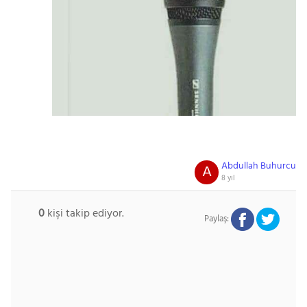
Abdullah Buhurcu
A
8 yıl
0
kişi takip ediyor.
Paylaş: