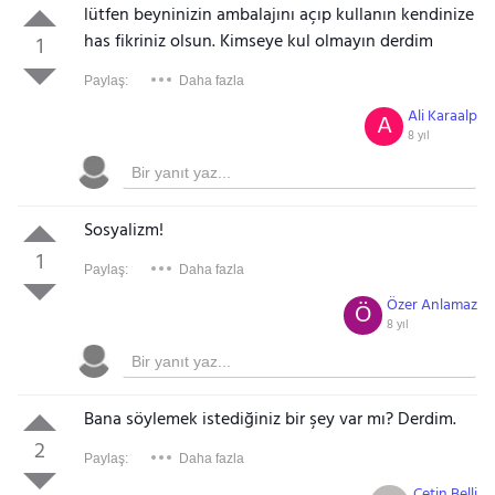
lütfen beyninizin ambalajını açıp kullanın kendinize
has fikriniz olsun. Kimseye kul olmayın derdim
1
Paylaş:
Daha fazla
Ali Karaalp
A
8 yıl
Sosyalizm!
1
Paylaş:
Daha fazla
Özer Anlamaz
Ö
8 yıl
Bana söylemek istediğiniz bir şey var mı? Derdim.
2
Paylaş:
Daha fazla
Çetin Belli