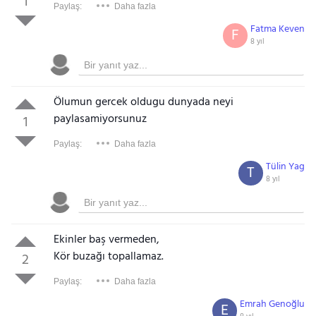
1
Paylaş:
Daha fazla
Fatma Keven
F
8 yıl
Ölumun gercek oldugu dunyada neyi
paylasamiyorsunuz
1
Paylaş:
Daha fazla
Tülin Yag
T
8 yıl
Ekinler baş vermeden,
Kör buzağı topallamaz.
2
Paylaş:
Daha fazla
Emrah Genoğlu
E