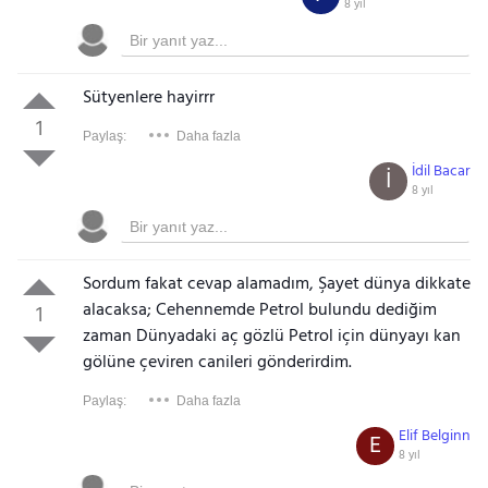
8 yıl
Sütyenlere hayirrr
1
Paylaş:
Daha fazla
İdil Bacar
İ
8 yıl
Sordum fakat cevap alamadım, Şayet dünya dikkate
alacaksa; Cehennemde Petrol bulundu dediğim
1
zaman Dünyadaki aç gözlü Petrol için dünyayı kan
gölüne çeviren canileri gönderirdim.
Paylaş:
Daha fazla
Elif Belginn
E
8 yıl