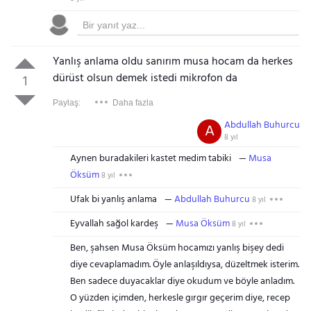
Gezinti Menüsü
Yanlış anlama oldu sanırım musa hocam da herkes
dürüst olsun demek istedi mikrofon da
1
Paylaş:
Daha fazla
Abdullah Buhurcu
A
8 yıl
Aynen buradakileri kastet medim tabiki
Musa
Öksüm
8 yıl
Ufak bi yanlış anlama
Abdullah Buhurcu
8 yıl
Eyvallah sağol kardeş
Musa Öksüm
8 yıl
Ben, şahsen Musa Öksüm hocamızı yanlış bişey dedi
diye cevaplamadım. Öyle anlaşıldıysa, düzeltmek isterim.
Ben sadece duyacaklar diye okudum ve böyle anladım.
O yüzden içimden, herkesle gırgır geçerim diye, recep