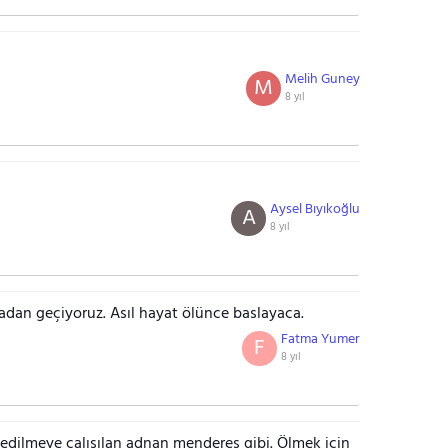
Melih Guney
M
8 yıl
Aysel Bıyıkoğlu
A
8 yıl
an geçiyoruz. Asıl hayat ölünce baslayaca.
Fatma Yumer
F
8 yıl
 edilmeye çalışılan adnan menderes gibi. Ölmek için