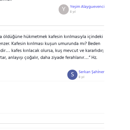
Yeşim Alayguevenci
Y
8 yıl
a öldüğüne hükmetmek kafesin kırılmasıyla içindeki
zer. Kafesin kırılması kuşun umurunda mı? Beden
idir… kafes kırılacak olursa, kuş mevcut ve kararlıdır;
ar, anlayışı çoğalır, daha ziyade ferahlanır…” Hz.
Serkan Şahİner
S
8 yıl