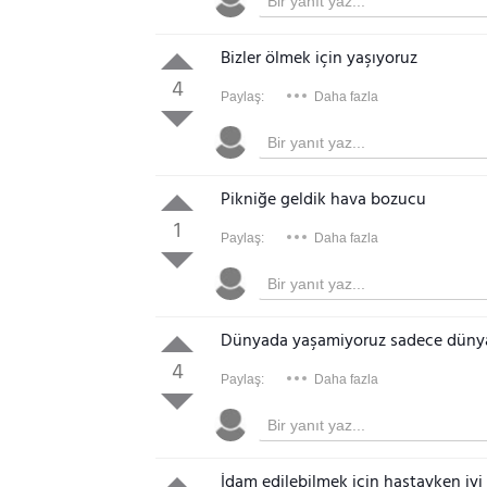
Bizler ölmek için yaşıyoruz
4
Paylaş:
Daha fazla
Pikniğe geldik hava bozucu
1
Paylaş:
Daha fazla
Dünyada yaşamiyoruz sadece dünyad
4
Paylaş:
Daha fazla
İdam edilebilmek için hastayken iyi