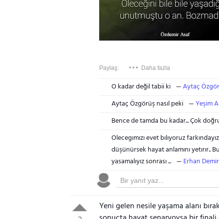
Paylaş:
Daha fazla
O kadar değil tabii ki
Aytaç Özgö
Aytaç Özgörüş nasıl peki
Yeşim A
Bence de tamda bu kadar... Çok doğru
Olecegımızı evet bılıyoruz farkınday
düşünürsek hayat anlamını yetırır.. B
yasamalıyız sonrası ...
Erhan Demir
Yeni gelen nesile yaşama alanı bırak
sonuçta hayat senaryoysa bir finali