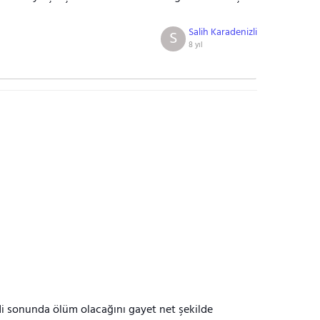
Salih Karadenizli
S
8 yıl
di sonunda ölüm olacağını gayet net şekilde