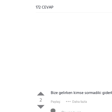
172 CEVAP
Bize gelirken kimse sormadiki gide
2
Paylaş:
Daha fazla