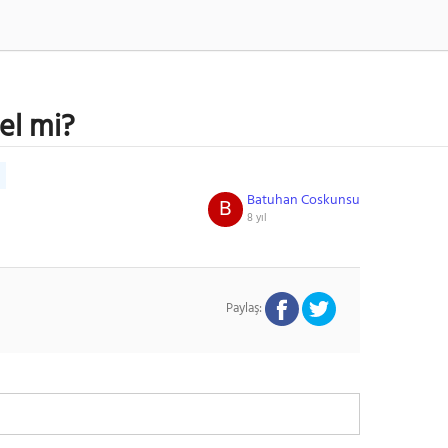
gel mi?
Batuhan Coskunsu
B
8 yıl
Paylaş: