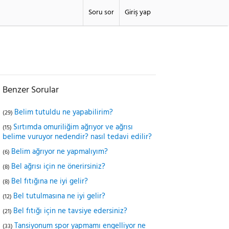
Soru sor
Giriş yap
Benzer Sorular
Belim tutuldu ne yapabilirim?
(29)
Sırtımda omuriliğim ağrıyor ve ağrısı
(15)
belime vuruyor nedendir? nasıl tedavi edilir?
Belim ağrıyor ne yapmalıyım?
(6)
Bel ağrısı için ne önerirsiniz?
(8)
Bel fıtığına ne iyi gelir?
(8)
Bel tutulmasına ne iyi gelir?
(12)
Bel fıtığı için ne tavsiye edersiniz?
(21)
Tansiyonum spor yapmamı engelliyor ne
(33)