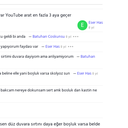
 var YouTube arat en fazla 3 aya geçer
Eser Has
E
8 yıl
u geldi bi anda
Batuhan Coskunsu
8 yıl
i yapıyorum faydası var
Eser Has
8 yıl
sirtimi duvara dayiyom ama anliyamiyorum
Batuhan
a beline elle yani boşluk varsa skolyoz sun
Eser Has
8 yıl
ye bakcam nereye dokunsam sert amk bosluk dan kastin ne
en düz duvara sırtını daya eğer boşluk varsa belde