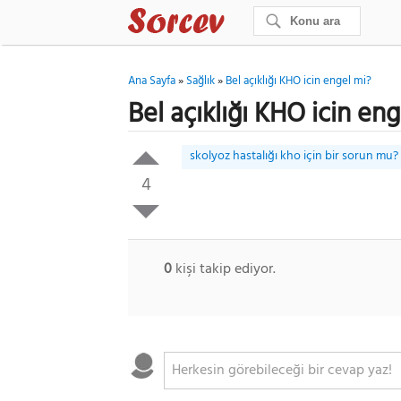
Ana Sayfa
»
Sağlık
»
Bel açıklığı KHO icin engel mi?
Bel açıklığı KHO icin en
skolyoz hastalığı kho için bir sorun mu?
4
0
kişi takip ediyor.