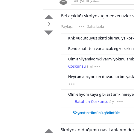
Bel açıklığı skolyoz için egzersizler
2
Paylaş:
Daha fazla
Knk vucutcuyuz sknti olurmu ya kork
Bende hafiften var ancak egzersizler
Olm anliyamiyomki varmi yokmu amk 
Coskunsu
8 yıl
Neyi anlamıyorsun duvara sırtını yasl
Olm elliyom kaya gibi sirt amk nere
Batuhan Coskunsu
8 yıl
52 yanıtın tümünü görüntüle
Skolyoz olduğumu nasıl anlarım ders