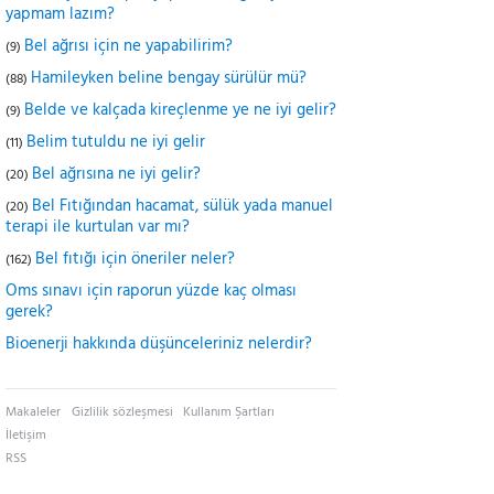
yapmam lazım?
Bel ağrısı için ne yapabilirim?
(9)
Hamileyken beline bengay sürülür mü?
(88)
Belde ve kalçada kireçlenme ye ne iyi gelir?
(9)
Belim tutuldu ne iyi gelir
(11)
Bel ağrısına ne iyi gelir?
(20)
Bel Fıtığından hacamat, sülük yada manuel
(20)
terapi ile kurtulan var mı?
Bel fıtığı için öneriler neler?
(162)
Oms sınavı için raporun yüzde kaç olması
gerek?
Bioenerji hakkında düşünceleriniz nelerdir?
Makaleler
Gizlilik sözleşmesi
Kullanım Şartları
İletişim
RSS