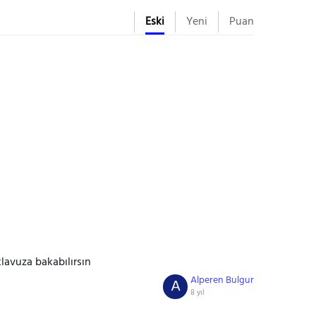
Eski
Yeni
Puan
klavuza bakabılırsın
Alperen Bulgur
A
8 yıl