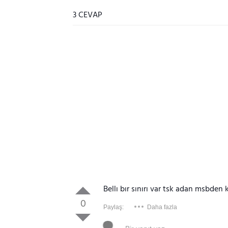
3 CEVAP
Bellı bır sınırı var tsk adan msbden 
0
Paylaş:
Daha fazla