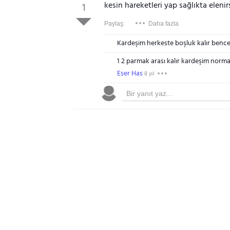
kesin hareketleri yap sağlıkta elenir
1
Paylaş:
Daha fazla
Kardeşim herkeste boşluk kalır benc
1 2 parmak arası kalır kardeşim normal
Eser Has
8 yıl