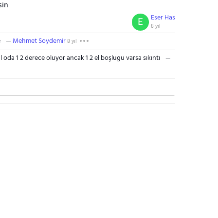
sin
Eser Has
E
8 yıl
e
Mehmet Soydemir
8 yıl
 oda 1 2 derece oluyor ancak 1 2 el boşlugu varsa sıkıntı