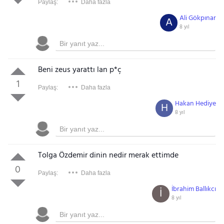
Paylaş:
Daha fazla
Ali Gökpınar
A
8 yıl
Beni zeus yarattı lan p*ç
1
Paylaş:
Daha fazla
Hakan Hediye
H
8 yıl
Tolga Özdemir dinin nedir merak ettimde
0
Paylaş:
Daha fazla
İbrahim Ballıkcı
İ
8 yıl