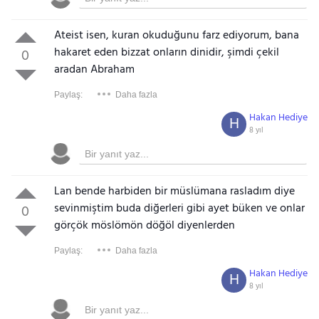
Ateist isen, kuran okuduğunu farz ediyorum, bana
hakaret eden bizzat onların dinidir, şimdi çekil
0
aradan Abraham
Paylaş:
Daha fazla
Hakan Hediye
H
8 yıl
Lan bende harbiden bir müslümana rasladım diye
sevinmiştim buda diğerleri gibi ayet büken ve onlar
0
görçök möslömön döğöl diyenlerden
Paylaş:
Daha fazla
Hakan Hediye
H
8 yıl