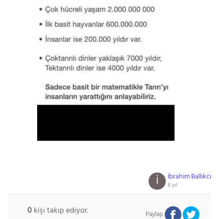
İbrahim Ballıkcı
İ
8 yıl
0
kişi takip ediyor.
Paylaş: