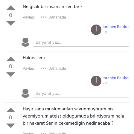
Ne gicik bir insansin sen be ?
0
Paylaş:
Daha fazla
İbrahim Ballıkcı
İ
8 yıl
Hakos seni
0
Paylaş:
Daha fazla
İbrahim Ballıkcı
İ
8 yıl
Hayir sana muslumanlari savunmuyorum bisi
yapmiyorum ateist oldugumuda brlirtiyorum hala
0
bir hakaret Senin cekemedigin nedir acaba ?