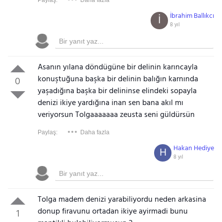
Paylaş:
Daha fazla
İbrahim Ballıkcı
İ
8 yıl
Asanın yılana döndügüne bir delinin karıncayla
konuştuğuna başka bir delinin balığın karnında
0
yaşadığına başka bir delininse elindeki sopayla
denizi ikiye yardığına inan sen bana akıl mı
veriyorsun Tolgaaaaaaa zeusta seni güldürsün
Paylaş:
Daha fazla
Hakan Hediye
H
8 yıl
Tolga madem denizi yarabiliyordu neden arkasina
donup firavunu ortadan ikiye ayirmadi bunu
1