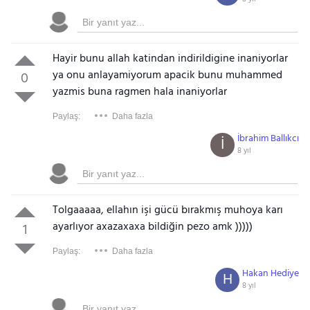
Hayir bunu allah katindan indirildigine inaniyorlar
ya onu anlayamiyorum apacik bunu muhammed
0
yazmis buna ragmen hala inaniyorlar
Paylaş:
Daha fazla
İbrahim Ballıkcı
İ
8 yıl
Tolgaaaaa, ellahın işi gücü bırakmış muhoya karı
ayarlıyor axazaxaxa bildiğin pezo amk )))))
1
Paylaş:
Daha fazla
Hakan Hediye
H
8 yıl