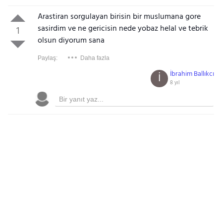
Arastiran sorgulayan birisin bir muslumana gore
sasirdim ve ne gericisin nede yobaz helal ve tebrik
1
olsun diyorum sana
Paylaş:
Daha fazla
İbrahim Ballıkcı
İ
8 yıl