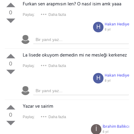
Furkan sen arapmısın len? O nasıl isim amk yaaa
0
Paylaş:
Daha fazla
Hakan Hediye
H
8 yıl
La lisede okuyom demedin mi ne mesleği kerkenez
0
Paylaş:
Daha fazla
Hakan Hediye
H
8 yıl
Yazar ve sairim
0
Paylaş:
Daha fazla
İbrahim Ballıkcı
İ
8 yıl