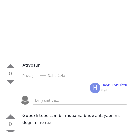
Atıyosun
0
Paylaş:
Daha fazla
Hayri Konukcu
H
8 yıl
Gobekli tepe tam bir muaama bnde anlayabilmis
degilim henuz
0