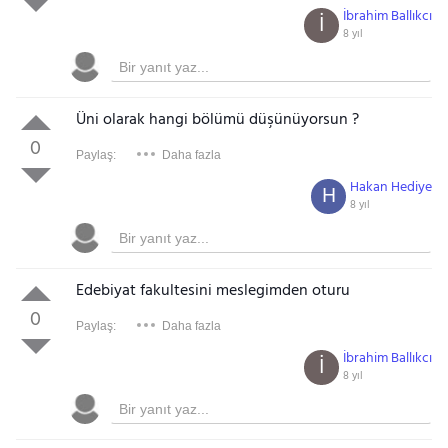
İbrahim Ballıkcı
İ
8 yıl
Üni olarak hangi bölümü düşünüyorsun ?
0
Paylaş:
Daha fazla
Hakan Hediye
H
8 yıl
Edebiyat fakultesini meslegimden oturu
0
Paylaş:
Daha fazla
İbrahim Ballıkcı
İ
8 yıl