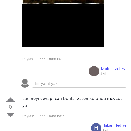
Paylaş:
Daha fazla
İbrahim Ballıkcı
İ
8 yıl
Lan neyi cevaplıcan bunlar zaten kuranda mevcut
ya
0
Paylaş:
Daha fazla
Hakan Hediye
H
8 yıl