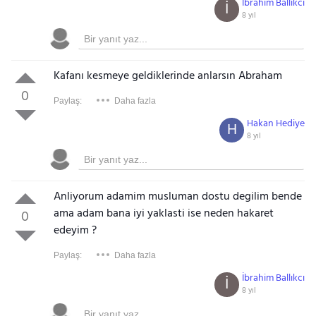
İbrahim Ballıkcı
İ
8 yıl
Kafanı kesmeye geldiklerinde anlarsın Abraham
0
Paylaş:
Daha fazla
Hakan Hediye
H
8 yıl
Anliyorum adamim musluman dostu degilim bende
ama adam bana iyi yaklasti ise neden hakaret
0
edeyim ?
Paylaş:
Daha fazla
İbrahim Ballıkcı
İ
8 yıl