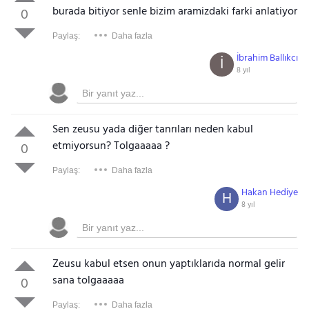
burada bitiyor senle bizim aramizdaki farki anlatiyor
0
Paylaş:
Daha fazla
İbrahim Ballıkcı
İ
8 yıl
Sen zeusu yada diğer tanrıları neden kabul
etmiyorsun? Tolgaaaaa ?
0
Paylaş:
Daha fazla
Hakan Hediye
H
8 yıl
Zeusu kabul etsen onun yaptıklarıda normal gelir
sana tolgaaaaa
0
Paylaş:
Daha fazla