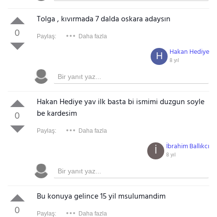
Tolga , kıvırmada 7 dalda oskara adaysın
0
Paylaş:
Daha fazla
Hakan Hediye
H
8 yıl
Hakan Hediye yav ilk basta bi ismimi duzgun soyle
be kardesim
0
Paylaş:
Daha fazla
İbrahim Ballıkcı
İ
8 yıl
Bu konuya gelince 15 yil msulumandim
0
Paylaş:
Daha fazla