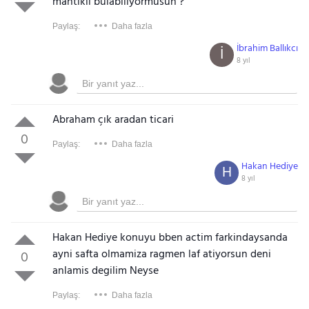
mantikli bulabiliyormusun ?
Paylaş:
Daha fazla
İbrahim Ballıkcı
İ
8 yıl
Abraham çık aradan ticari
0
Paylaş:
Daha fazla
Hakan Hediye
H
8 yıl
Hakan Hediye konuyu bben actim farkindaysanda
ayni safta olmamiza ragmen laf atiyorsun deni
0
anlamis degilim Neyse
Paylaş:
Daha fazla