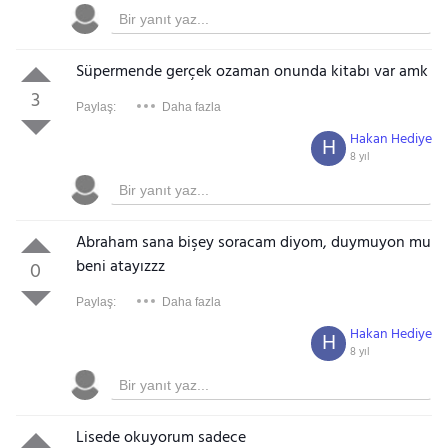
Süpermende gerçek ozaman onunda kitabı var amk
3
Paylaş:
Daha fazla
Hakan Hediye
H
8 yıl
Abraham sana bişey soracam diyom, duymuyon mu
beni atayızzz
0
Paylaş:
Daha fazla
Hakan Hediye
H
8 yıl
Lisede okuyorum sadece