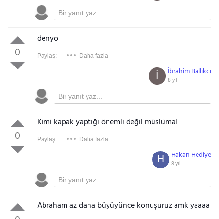
denyo
0
Paylaş:
Daha fazla
İbrahim Ballıkcı
İ
8 yıl
Kimi kapak yaptığı önemli değil müslümal
0
Paylaş:
Daha fazla
Hakan Hediye
H
8 yıl
Abraham az daha büyüyünce konuşuruz amk yaaaa