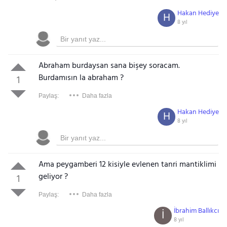
Hakan Hediye
H
8 yıl
Abraham burdaysan sana bişey soracam.
Burdamısın la abraham ?
1
Paylaş:
Daha fazla
Hakan Hediye
H
8 yıl
Ama peygamberi 12 kisiyle evlenen tanri mantiklimi
geliyor ?
1
Paylaş:
Daha fazla
İbrahim Ballıkcı
İ
8 yıl