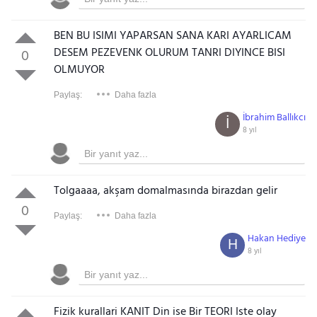
BEN BU ISIMI YAPARSAN SANA KARI AYARLICAM
DESEM PEZEVENK OLURUM TANRI DIYINCE BISI
0
OLMUYOR
Paylaş:
Daha fazla
İbrahim Ballıkcı
İ
8 yıl
Tolgaaaa, akşam domalmasında birazdan gelir
0
Paylaş:
Daha fazla
Hakan Hediye
H
8 yıl
Fizik kurallari KANIT Din ise Bir TEORI Iste olay