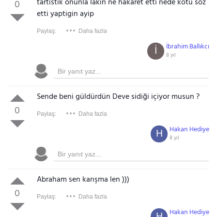
tartistik onunla lakin ne hakaret etti nede kotu soz
0
etti yaptigin ayip
Paylaş:
Daha fazla
İbrahim Ballıkcı
İ
8 yıl
Sende beni güldürdün Deve sidiği içiyor musun ?
0
Paylaş:
Daha fazla
Hakan Hediye
H
8 yıl
Abraham sen karışma len )))
0
Paylaş:
Daha fazla
Hakan Hediye
H