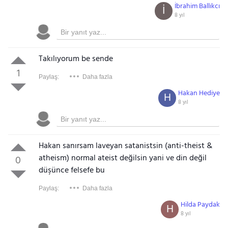
İbrahim Ballıkcı
İ
Gezinti Menüsü
8 yıl
Takılıyorum be sende
1
Paylaş:
Daha fazla
Hakan Hediye
H
8 yıl
Hakan sanırsam laveyan satanistsin (anti-theist &
atheism) normal ateist değilsin yani ve din değil
0
düşünce felsefe bu
Paylaş:
Daha fazla
Hilda Paydak
H
8 yıl