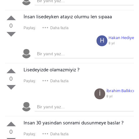
İnsan lisedeyken atayız olurmu len sıpaaa
0
Paylaş:
Daha fazla
Hakan Hediye
H
8 yıl
Lisedeyizde olamazmiyiz ?
0
Paylaş:
Daha fazla
İbrahim Ballıkcı
İ
8 yıl
Insan 30 yasindan sonrami dusunmeye baslar ?
0
Paylaş:
Daha fazla