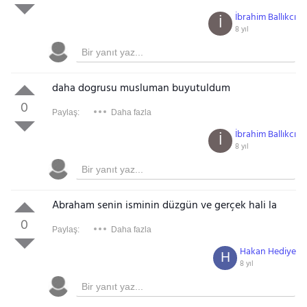
İbrahim Ballıkcı
İ
8 yıl
daha dogrusu musluman buyutuldum
0
Paylaş:
Daha fazla
İbrahim Ballıkcı
İ
8 yıl
Abraham senin isminin düzgün ve gerçek hali la
0
Paylaş:
Daha fazla
Hakan Hediye
H
8 yıl