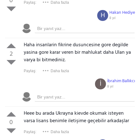
0
Paylaş:
Daha fazla
Hakan Hediye
H
8 yıl
Haha insanlarin fikrine dusuncesine gore degilde
yasina gore karar veren bir mahlukat daha Ulan ya
2
varya bi bitmediniz.
Paylaş:
Daha fazla
İbrahim Ballıkcı
İ
8 yıl
Heee bu arada Ukrayna kievde okumak isteyen
varsa lisans benimle iletişime geçebilir arkadaşlar
0
Paylaş:
Daha fazla