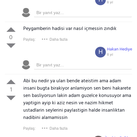
8 yıl
Peygamberin hadisi var nasıl içmessin zındık
0
Paylaş:
Daha fazla
Hakan Hediye
H
8 yıl
Abi bu nedir ya ulan bende ateistim ama adam
insani bugta birakiyor anlamiyon sen beni hakarete
1
sen basliyorsun lakin adam guzelce konusuyor ama
yaptigin ayip ki aziz nesin ve nazim hikmet
ustadlarin seylerini paylastigin halde insanliktan
nadibini alamamissin
Paylaş:
Daha fazla