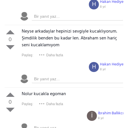
Hakan Hediye
H
8 yıl
Neyse arkadaşlar hepinizi sevgiyle kucaklıyorum.
Şimdilik benden bu kadar len. Abraham sen hariç
0
seni kucaklamıyom
Paylaş:
Daha fazla
Hakan Hediye
H
8 yıl
Nolur kucakla egoman
0
Paylaş:
Daha fazla
İbrahim Ballıkcı
İ
8 yıl