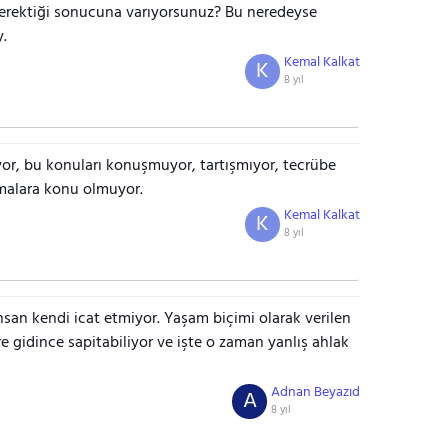
erektiği sonucuna varıyorsunuz? Bu neredeyse
.
Kemal Kalkat
K
8 yıl
yor, bu konuları konuşmuyor, tartışmıyor, tecrübe
rmalara konu olmuyor.
Kemal Kalkat
K
8 yıl
nsan kendi icat etmiyor. Yaşam biçimi olarak verilen
re gidince sapitabiliyor ve işte o zaman yanlış ahlak
Adnan Beyazıd
A
8 yıl