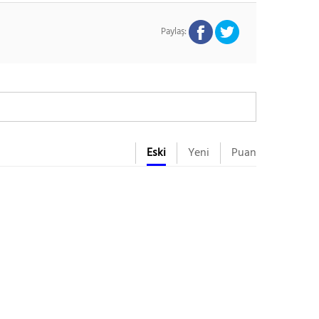
Paylaş:
Eski
Yeni
Puan