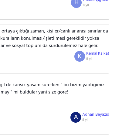
H
8 yıl
rtaya çıktığı zaman, kişiler/canlılar arası sınırlar da
kuralların konulması/işletilmesi gereklidir yoksa
lar ve sosyal toplum da sürdürülemez hale gelir.
Kemal Kalkat
K
8 yıl
gil de karisik yasam surerken " bu bizim yaptigimiz
olmayi" mi buldular yani size gore!
Adnan Beyazıd
A
8 yıl