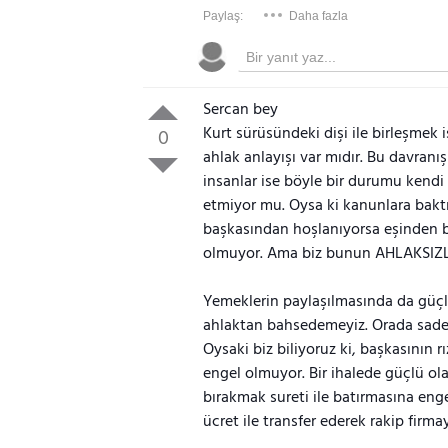
Paylaş:
Daha fazla
Sercan bey
Kurt sürüsündeki dişi ile birleşmek
0
ahlak anlayışı var mıdır. Bu davran
insanlar ise böyle bir durumu kendi 
etmiyor mu. Oysa ki kanunlara baktı
başkasından hoşlanıyorsa eşinden b
olmuyor. Ama biz bunun AHLAKSIZLI
Yemeklerin paylaşılmasında da güç
ahlaktan bahsedemeyiz. Orada sadece
Oysaki biz biliyoruz ki, başkasının
engel olmuyor. Bir ihalede güçlü olan
bırakmak sureti ile batırmasına en
ücret ile transfer ederek rakip firm