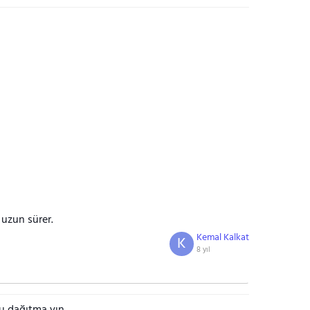
uzun sürer.
Kemal Kalkat
K
8 yıl