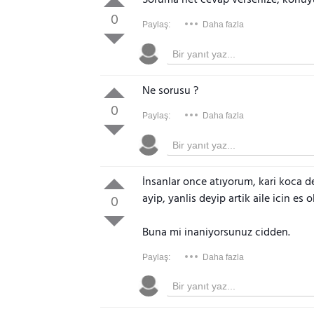
Soruma net cevap versenize, konuy
0
Paylaş:
Daha fazla
Ne sorusu ?
0
Paylaş:
Daha fazla
İnsanlar once atıyorum, kari koca d
ayip, yanlis deyip artik aile icin es 
0
Buna mi inaniyorsunuz cidden.
Paylaş:
Daha fazla