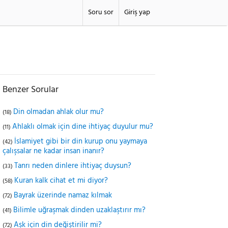
Soru sor
Giriş yap
Benzer Sorular
Din olmadan ahlak olur mu?
(18)
Ahlaklı olmak için dine ihtiyaç duyulur mu?
(11)
İslamiyet gibi bir din kurup onu yaymaya
(42)
çalışsalar ne kadar insan inanır?
Tanrı neden dinlere ihtiyaç duysun?
(33)
Kuran kalk cihat et mi diyor?
(58)
Bayrak üzerinde namaz kılmak
(72)
Bilimle uğraşmak dinden uzaklaştırır mı?
(41)
Aşk için din değiştirilir mi?
(72)