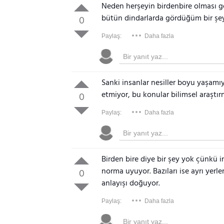
Neden herşeyin birdenbire olması g
bütün dindarlarda gördüğüm bir şey
0
Paylaş:
Daha fazla
Sanki insanlar nesiller boyu yaşamı
etmiyor, bu konular bilimsel araştı
0
Paylaş:
Daha fazla
Birden bire diye bir şey yok çünkü i
norma uyuyor. Bazıları ise ayrı yerle
0
anlayışı doğuyor.
Paylaş:
Daha fazla