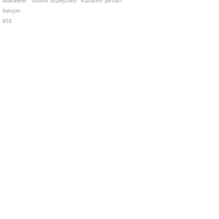
Makaleler
Gizlilik sözleşmesi
Kullanım Şartları
İletişim
RSS