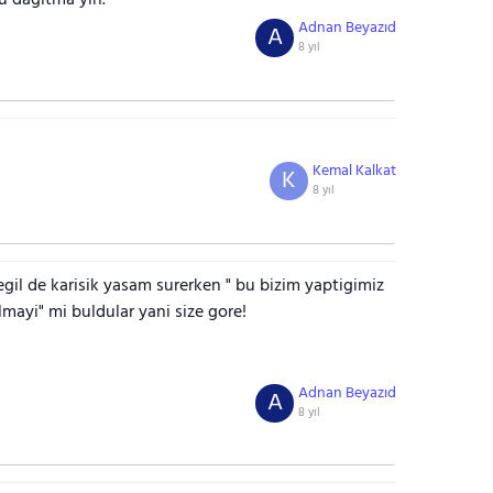
u dağıtma yın.
Adnan Beyazıd
A
8 yıl
Kemal Kalkat
K
8 yıl
egil de karisik yasam surerken " bu bizim yaptigimiz
olmayi" mi buldular yani size gore!
Adnan Beyazıd
A
8 yıl