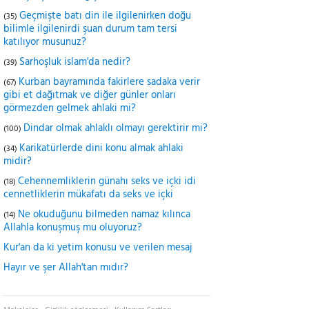
Geçmişte batı din ile ilgilenirken doğu
(35)
bilimle ilgilenirdi şuan durum tam tersi
katılıyor musunuz?
Sarhoşluk islam'da nedir?
(39)
Kurban bayramında fakirlere sadaka verir
(67)
gibi et dağıtmak ve diğer günler onları
görmezden gelmek ahlaki mi?
Dindar olmak ahlaklı olmayı gerektirir mi?
(100)
Karikatürlerde dini konu almak ahlaki
(34)
midir?
Cehennemliklerin günahı seks ve içki idi
(18)
cennetliklerin mükafatı da seks ve içki
Ne okuduğunu bilmeden namaz kılınca
(14)
Allahla konuşmuş mu oluyoruz?
Kur'an da ki yetim konusu ve verilen mesaj
Hayır ve şer Allah'tan mıdır?