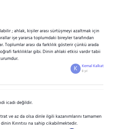
bilir ; ahlak, kişiler arası sürtüşmeyi azaltmak için
rallar işe yararsa toplumdaki bireyler tarafından
rlar. Toplumlar arası da farklılık gösterir çünkü arada
ğrafi farklılıklar gibi. Dinin ahlaki etkisi vardır tabii
kurumdur.
Kemal Kalkat
K
8 yıl
di icadı değildir.
rat ve az da olsa dinle ilgili kazanımlarını tamamen
inin Kırıntısı na sahip cikabilmektedir.