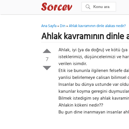
Ana Sayfa
»
Din
»
Ahlak kavramının dinle alakası nedir?
Ahlak kavramının dinle a
Ahlak, iyi (ya da doğru) ve kötü (ya
isteklerimizi, düşüncelerimizi ve ha
7
verilen isimdir.
Etik ise bununla ilgilenen felsefe d
yanlisi belirlemeye calisan bilimsel d
Insanlar bu dünya ustunde var olduk
kanunlar koyma geregini duymuslard
Bilmek istedigim sey ahlak kavramini
Ahlakin kökeni nedir??
Bu gun dine inanmayan insanlar ahl