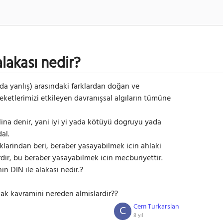
lakası nedir?
 da yanlış) arasındaki farklardan doğan ve
reketlerimizi etkileyen davranışsal algıların tümüne
alina denir, yani iyi yi yada kötüyü dogruyu yada
al.
larindan beri, beraber yasayabilmek icin ahlaki
ir, bu beraber yasayabilmek icin mecburiyettir.
n DIN ile alakasi nedir.?
ak kavramini nereden almislardir??
Cem Turkarslan
C
8 yıl