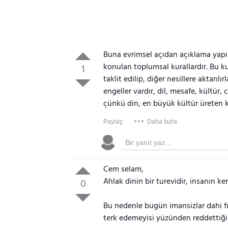
Buna evrimsel açıdan açıklama yapıla
konulan toplumsal kurallardır. Bu ku
1
taklit edilip, diğer nesillere aktarılı
engeller vardır, dil, mesafe, kültür, co
çünkü din, en büyük kültür üreten 
Paylaş:
Daha fazla
Cem selam,
Ahlak dinin bir turevidir, insanın ken
0
Bu nedenle bugün imansizlar dahi fıt
terk edemeyisi yüzünden reddettiği d