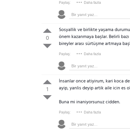
Paylaş:
Daha fazla
Sosyallik ve birlikte yaşama durumu o
önem kazanmaya başlar. Belirli bazı 
0
bireyler arası sürtüşme artmaya baş
Paylaş:
Daha fazla
İnsanlar once atiyirum, kari koca de
ayip, yanlis deyip artik aile icin es 
1
Buna mi inaniyorsunuz cidden.
Paylaş:
Daha fazla