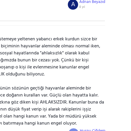
Adnan Beyazıd
A
8 yıl
 istemeye yeltenen yabancı erkek kurdun sizce bir
ış biçiminin hayvanlar aleminde olması normal iken,
sosyal hayatlarında "ahlaksızlık" olarak kabul
ğımızda bunun bir cezası yok. Çünkü bir kişi
oşanıp o kişi ile evlenmesine kanunlar engel
K olduğunu biliyoruz.
lünün sözünün geçtiği hayvanlar aleminde bir
 doğanın kuralları var. Güçlü olan hayatta kalır.
 rızkına göz diken kişi AHLAKSIZDIR. Kanunlar buna da
ın düşük fiyat verip işi alarak rakiplerini işşiz
gel olan hangi kanun var. Yada bir müdürü yüksek
ayı batırmaya hangi kanun engel oluyor.
Husnu Çiğdem