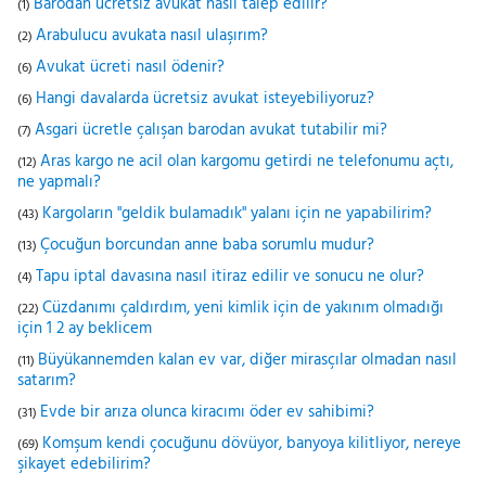
Barodan ücretsiz avukat nasıl talep edilir?
(1)
Arabulucu avukata nasıl ulaşırım?
(2)
Avukat ücreti nasıl ödenir?
(6)
Hangi davalarda ücretsiz avukat isteyebiliyoruz?
(6)
Asgari ücretle çalışan barodan avukat tutabilir mi?
(7)
Aras kargo ne acil olan kargomu getirdi ne telefonumu açtı,
(12)
ne yapmalı?
Kargoların "geldik bulamadık" yalanı için ne yapabilirim?
(43)
Çocuğun borcundan anne baba sorumlu mudur?
(13)
Tapu iptal davasına nasıl itiraz edilir ve sonucu ne olur?
(4)
Cüzdanımı çaldırdım, yeni kimlik için de yakınım olmadığı
(22)
için 1 2 ay beklicem
Büyükannemden kalan ev var, diğer mirasçılar olmadan nasıl
(11)
satarım?
Evde bir arıza olunca kiracımı öder ev sahibimi?
(31)
Komşum kendi çocuğunu dövüyor, banyoya kilitliyor, nereye
(69)
şikayet edebilirim?