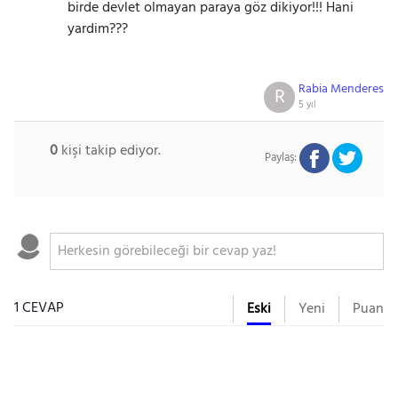
birde devlet olmayan paraya göz dikiyor!!! Hani
yardim???
Rabia Menderes
R
5 yıl
0
kişi takip ediyor.
Paylaş:
1 CEVAP
Eski
Yeni
Puan