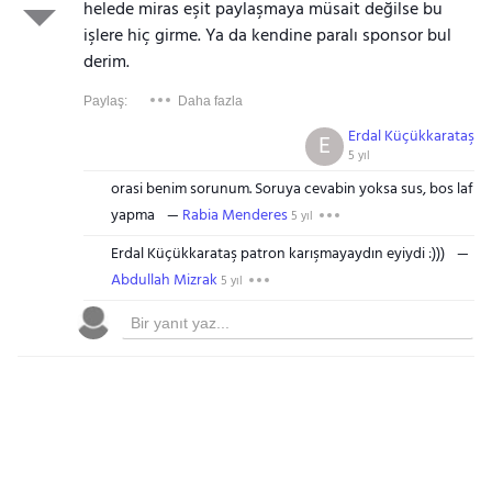
helede miras eşit paylaşmaya müsait değilse bu
işlere hiç girme. Ya da kendine paralı sponsor bul
derim.
Paylaş:
Daha fazla
Erdal Küçükkarataş
E
5 yıl
orasi benim sorunum. Soruya cevabin yoksa sus, bos laf
yapma
Rabia Menderes
5 yıl
Erdal Küçükkarataş patron karışmayaydın eyiydi :)))
Abdullah Mizrak
5 yıl