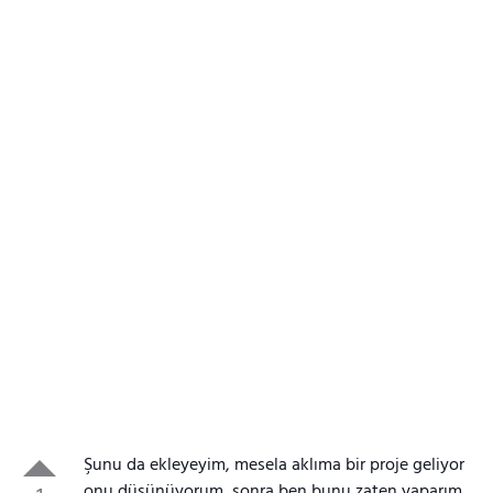
Şunu da ekleyeyim, mesela aklıma bir proje geliyor
onu düşünüyorum, sonra ben bunu zaten yaparım