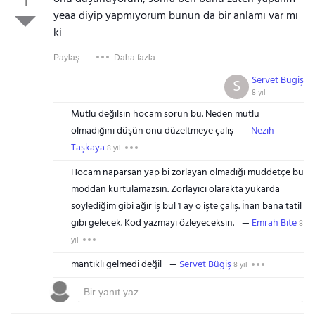
1
yeaa diyip yapmıyorum bunun da bir anlamı var mı
ki
Paylaş:
Daha fazla
Servet Bügiş
S
8 yıl
Mutlu değilsin hocam sorun bu. Neden mutlu
olmadığını düşün onu düzeltmeye çalış
Nezih
Taşkaya
8 yıl
Hocam naparsan yap bi zorlayan olmadığı müddetçe bu
moddan kurtulamazsın. Zorlayıcı olarakta yukarda
söylediğim gibi ağır iş bul 1 ay o işte çalış. İnan bana tatil
gibi gelecek. Kod yazmayı özleyeceksin.
Emrah Bite
8
yıl
mantıklı gelmedi değil
Servet Bügiş
8 yıl