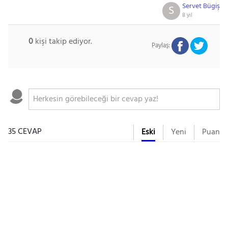
Servet Bügiş
S
8 yıl
0
kişi takip ediyor.
Paylaş:
35 CEVAP
Eski
Yeni
Puan