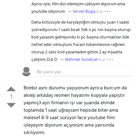
Aynısı işte, film dizi izlemiyim calisiyim diyorum ama
youtube izliyorum
Servet Bügiş
8 yıl
Daha kötüsüyle de karşılaştığım olmuştu şuan 1 saate
şükrediyorum. 1 saati bırak 5dk o pc nin başına oturup
kod yazasım gelmiyordu ki pc başına oturmaktan bile
nefret eder olmuştum. Param tükenmesine rağmen
oturup 2 satır kod yazamadım gittim 2 ay inşaatta
çalıştım. D.d. D
Mehmet Sunelcan
8 yıl
Birebir aynı durumu yaşıyorum ayrıca burcum da
akrep arkadaş resmen hayatımı kopyala yapıştır
1
yapmış3 ayrı firmanın işi var şuanda elimde
toplamda 1 saat uğraşsam hepside biter ama
malesef 8-9 saat sürüyor face youtube film
izleyeyim diyorum açıyorum ama yarısında
sıkılıyorm.