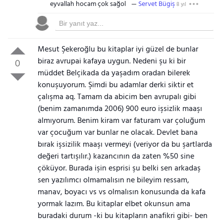
eyvallah hocam çok sağol
Servet Bügiş
8 yıl
Mesut Şekeroğlu bu kitaplar iyi güzel de bunlar
biraz avrupai kafaya uygun. Nedeni şu ki bir
0
müddet Belçikada da yaşadım oradan bilerek
konuşuyorum. Şimdi bu adamlar derki siktir et
çalışma aq. Tamam da abicim ben avrupalı gibi
(benim zamanımda 2006) 900 euro işsizlik maaşı
almıyorum. Benim kiram var faturam var çoluğum
var çocuğum var bunlar ne olacak. Devlet bana
bırak işsizilik maaşı vermeyi (veriyor da bu şartlarda
değeri tartışılır.) kazancının da zaten %50 sine
çöküyor. Burada işin esprisi şu belki sen arkadaş
sen yazılımcı olmamalısın ne bileyim ressam,
manav, boyacı vs vs olmalısın konusunda da kafa
yormak lazım. Bu kitaplar elbet okunsun ama
buradaki durum -ki bu kitapların anafikri gibi- ben