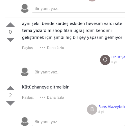
aynı şekil bende kardeş eskiden hevesim vardı site
tema yazardım shop filan uğraşırdım kendimi
0
geliştirmek için şimdi hiç bir şey yapasım gelmiyor
Paylaş:
Daha fazla
Onur Şe
O
8 yıl
Kütüphaneye gitmelisin
2
Paylaş:
Daha fazla
Barış Alazeybek
B
8 yıl