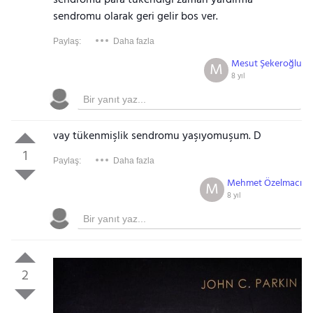
sendromu para tukendigi zaman yardirma
sendromu olarak geri gelir bos ver.
Paylaş:
Daha fazla
Mesut Şekeroğlu
M
8 yıl
vay tükenmişlik sendromu yaşıyomuşum. D
1
Paylaş:
Daha fazla
Mehmet Özelmacı
M
8 yıl
2