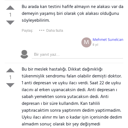
Bu arada kan testini hafife almayın ne alakası var da
demeyin yaşamış biri olarak çok alakası olduğunu
1
söyleyebilirim.
Paylaş:
Daha fazla
Mehmet Sunelcan
M
8 yıl
Bu bir meslek hastalığı. Dikkat dağınıklığı
tükenmişlik sendromu falan olabilir demişti doktor.
1
1 anti depresan ve uyku ilacı verdi. Saat 22 de uyku
ilacını al erken uyanacaksin dedi. Anti depresan ı
sabah yemekten sonra yutacaksın dedi. Anti
depresan ı bir süre kullandım. Kan tahlili
yaptıracaktim sonra yaptırırım dedim yaptirmadim.
Uyku ilacı alınır mı lan o kadar işin içerisinde dedim
almadım sonuç olarak bir şey değişmedi