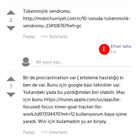
Tükenmişlik sendromu.
http://mobil.hurriyet.com.tr/10-soruda-tukenmislik-
2
sendromu-23410876?fref=gc
Paylaş:
Daha fazla
Erhan Saha
E
8 yıl
Bir de procrastination var ( erteleme hastalığı) ki
ben de var. Bunu için google bazı teknikler var.
1
Yukarıdaki yada bu yazdığımdan biri olabilir. Mac
için bunu https://itunes.apple.com/us/app/be-
focused-focus-timer-goal-tracker-for-
work/id973134470?mt=12 kullanıyorum baya işime
yaradı. Win için bulamadım şu an birşey.
Paylaş:
Daha fazla