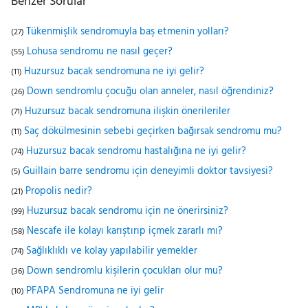
Benzer Sorular
Tükenmişlik sendromuyla baş etmenin yolları?
(27)
Lohusa sendromu ne nasıl geçer?
(55)
Huzursuz bacak sendromuna ne iyi gelir?
(11)
Down sendromlu çocuğu olan anneler, nasıl öğrendiniz?
(26)
Huzursuz bacak sendromuna ilişkin önerileriler
(71)
Saç dökülmesinin sebebi geçirken bağırsak sendromu mu?
(11)
Huzursuz bacak sendromu hastalığına ne iyi gelir?
(74)
Guillain barre sendromu için deneyimli doktor tavsiyesi?
(5)
Propolis nedir?
(21)
Huzursuz bacak sendromu için ne önerirsiniz?
(99)
Nescafe ile kolayı karıştırıp içmek zararlı mı?
(58)
Sağlıklıklı ve kolay yapılabilir yemekler
(74)
Down sendromlu kişilerin çocukları olur mu?
(36)
PFAPA Sendromuna ne iyi gelir
(10)