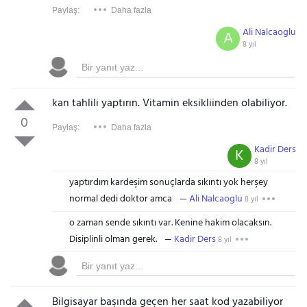
Paylaş:
Daha fazla
Ali Nalcaoglu
A
8 yıl
kan tahlili yaptırın. Vitamin eksikliinden olabiliyor.
0
Paylaş:
Daha fazla
Kadir Ders
K
8 yıl
yaptırdım kardeşim sonuçlarda sıkıntı yok herşey
normal dedi doktor amca
Ali Nalcaoglu
8 yıl
o zaman sende sıkıntı var. Kenine hakim olacaksın.
Disiplinli olman gerek.
Kadir Ders
8 yıl
Bilgisayar başında geçen her saat kod yazabiliyor