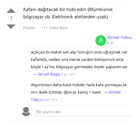
Kafanı dağıtacak bir hobi edin (Mümkünse
bilgisayar vb. Elektronik aletlerden uzak)
1
Paylaş:
Daha fazla
Ahmet Tobcu
A
8 yıl
açıkçası bi maket seti alıp tüm gün onla uğraşmak var
kafamda, neden ona merak sardım bilmiyorum ama
böyle 1 ay hiç bilgisayar görmeden bişiler yapasım var
Servet Bügiş
8 yıl
Algoritması daha basit hobiler fazla kafa yormayacak
örn: Balık tutmak, iğne ip, kamış = balık
Ahmet
Tobcu
8 yıl