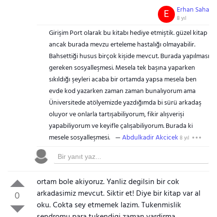
Erhan Saha
E
8 yıl
Girişim Port olarak bu kitabı hediye etmiştik. güzel kitap
ancak burada mevzu erteleme hastalığı olmayabilir.
Bahsettiği husus birçok kişide mevcut. Burada yapılması
gereken sosyalleşmesi. Mesela tek başına yaparken
sıkıldığı şeyleri acaba bir ortamda yapsa mesela ben
evde kod yazarken zaman zaman bunalıyorum ama
Üniversitede atölyemizde yazdığımda bi sürü arkadaş
oluyor ve onlarla tartışabiliyorum, fikir alışverişi
yapabiliyorum ve keyifle çalışabiliyorum. Burada ki
mesele sosyalleşmesi.
Abdulkadir Akcicek
8 yıl
ortam bole akiyoruz. Yanliz degilsin bir cok
arkadasimiz mevcut. Siktir et! Diye bir kitap var al
0
oku. Cokta sey etmemek lazim. Tukenmislik