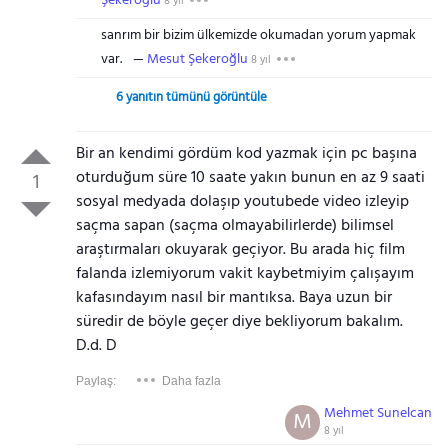
Şekeroğlu
8 yıl
sanrım bir bizim ülkemizde okumadan yorum yapmak
var.
Mesut Şekeroğlu
8 yıl
6 yanıtın tümünü görüntüle
Bir an kendimi gördüm kod yazmak için pc başına
oturduğum süre 10 saate yakın bunun en az 9 saati
1
sosyal medyada dolaşıp youtubede video izleyip
saçma sapan (saçma olmayabilirlerde) bilimsel
araştırmaları okuyarak geçiyor. Bu arada hiç film
falanda izlemiyorum vakit kaybetmiyim çalışayım
kafasındayım nasıl bir mantıksa. Baya uzun bir
süredir de böyle geçer diye bekliyorum bakalım.
D.d. D
Paylaş:
Daha fazla
Mehmet Sunelcan
M
8 yıl