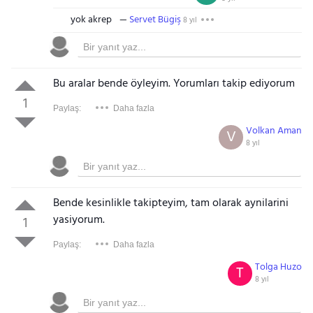
yok akrep
Servet Bügiş
8 yıl
Bu aralar bende öyleyim. Yorumları takip ediyorum
1
Paylaş:
Daha fazla
Volkan Aman
V
8 yıl
Bende kesinlikle takipteyim, tam olarak aynilarini
yasiyorum.
1
Paylaş:
Daha fazla
Tolga Huzo
T
8 yıl