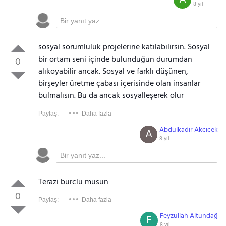
8 yıl
sosyal sorumluluk projelerine katılabilirsin. Sosyal
bir ortam seni içinde bulunduğun durumdan
0
alıkoyabilir ancak. Sosyal ve farklı düşünen,
birşeyler üretme çabası içerisinde olan insanlar
bulmalısın. Bu da ancak sosyalleşerek olur
Paylaş:
Daha fazla
Abdulkadir Akcicek
A
8 yıl
Terazi burclu musun
0
Paylaş:
Daha fazla
Feyzullah Altundağ
F
8 yıl