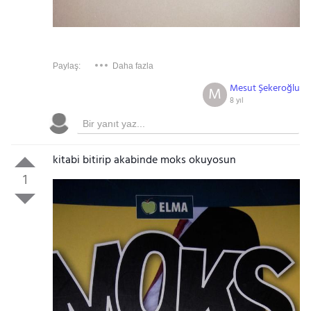
Paylaş:
Daha fazla
Mesut Şekeroğlu
M
8 yıl
kitabi bitirip akabinde moks okuyosun
1