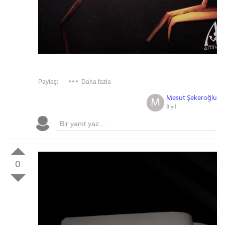
Paylaş:
Daha fazla
Mesut Şekeroğlu
M
8 yıl
0