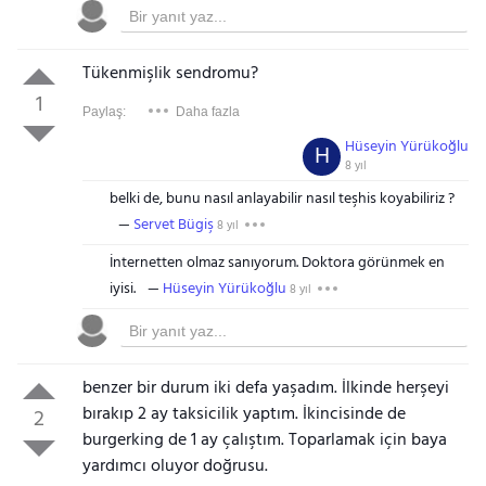
Tükenmişlik sendromu?
1
Paylaş:
Daha fazla
Hüseyin Yürükoğlu
H
8 yıl
belki de, bunu nasıl anlayabilir nasıl teşhis koyabiliriz ?
Servet Bügiş
8 yıl
İnternetten olmaz sanıyorum. Doktora görünmek en
iyisi.
Hüseyin Yürükoğlu
8 yıl
benzer bir durum iki defa yaşadım. İlkinde herşeyi
bırakıp 2 ay taksicilik yaptım. İkincisinde de
2
burgerking de 1 ay çalıştım. Toparlamak için baya
yardımcı oluyor doğrusu.