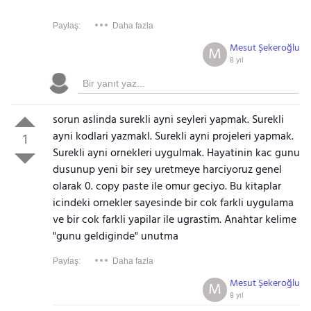
Paylaş:
Daha fazla
Mesut Şekeroğlu
M
8 yıl
sorun aslinda surekli ayni seyleri yapmak. Surekli
ayni kodlari yazmakl. Surekli ayni projeleri yapmak.
1
Surekli ayni ornekleri uygulmak. Hayatinin kac gunu
dusunup yeni bir sey uretmeye harciyoruz genel
olarak 0. copy paste ile omur geciyo. Bu kitaplar
icindeki ornekler sayesinde bir cok farkli uygulama
ve bir cok farkli yapilar ile ugrastim. Anahtar kelime
"gunu geldiginde" unutma
Paylaş:
Daha fazla
Mesut Şekeroğlu
M
8 yıl