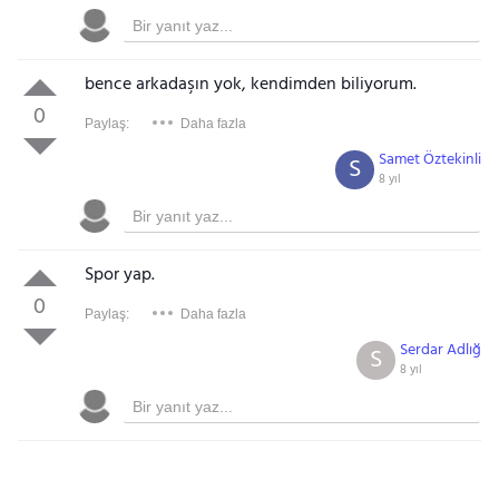
bence arkadaşın yok, kendimden biliyorum.
0
Paylaş:
Daha fazla
Samet Öztekinli
S
8 yıl
Spor yap.
0
Paylaş:
Daha fazla
Serdar Adlığ
S
8 yıl