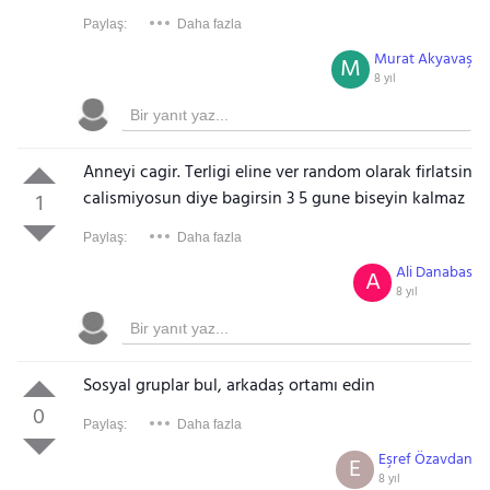
Paylaş:
Daha fazla
Murat Akyavaş
M
8 yıl
Anneyi cagir. Terligi eline ver random olarak firlatsin
calismiyosun diye bagirsin 3 5 gune biseyin kalmaz
1
Paylaş:
Daha fazla
Ali Danabas
A
8 yıl
Sosyal gruplar bul, arkadaş ortamı edin
0
Paylaş:
Daha fazla
Eşref Özavdan
E
8 yıl