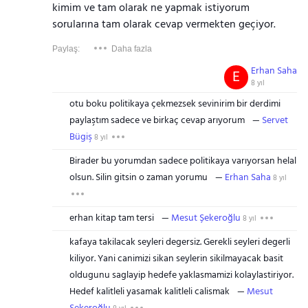
kimim ve tam olarak ne yapmak istiyorum
sorularına tam olarak cevap vermekten geçiyor.
Paylaş:
Daha fazla
Erhan Saha
E
8 yıl
otu boku politikaya çekmezsek sevinirim bir derdimi
paylaştım sadece ve birkaç cevap arıyorum
Servet
Bügiş
8 yıl
Birader bu yorumdan sadece politikaya varıyorsan helal
olsun. Silin gitsin o zaman yorumu
Erhan Saha
8 yıl
erhan kitap tam tersi
Mesut Şekeroğlu
8 yıl
kafaya takilacak seyleri degersiz. Gerekli seyleri degerli
kiliyor. Yani canimizi sikan seylerin sikilmayacak basit
oldugunu saglayip hedefe yaklasmamizi kolaylastiriyor.
Hedef kalitleli yasamak kalitleli calismak
Mesut