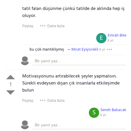
tatil falan düşünme çünkü tatilde de aklında hep iş
oluyor.
Paylaş:
Daha fazla
Emrah Bite
E
8 yıl
bu çok mantıklıymış
Mirat Eyiyürekli
8 yıl
Motivasyonunu artırabilecek şeyler yapmalısın.
Sürekli evdeysen dışarı çık insanlarla etkileşimde
1
bulun
Paylaş:
Daha fazla
Semih Bakacak
S
8 yıl