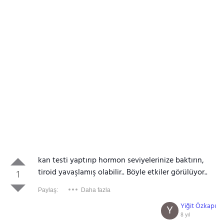
kan testi yaptırıp hormon seviyelerinize baktırın,
tiroid yavaşlamış olabilir.. Böyle etkiler görülüyor..
1
Paylaş:
Daha fazla
Yiğit Özkapı
Y
8 yıl