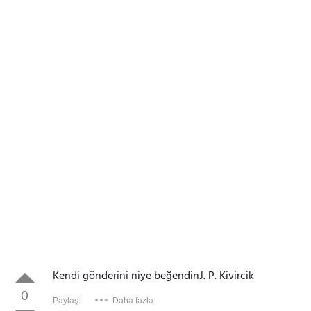
Kendi gönderini niye beğendinJ. P. Kivircik
0
Paylaş:
Daha fazla