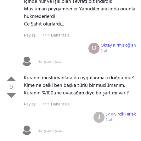
İçinde nur ve ışık olan Tevrati biz indirdik
Müslüman peygamberler Yahudiler arasında onunla
hukmederlerdi
Ce Şahit olurlardı...
Paylaş:
Daha fazla
Oktay Kırmızıoğlan
O
8 yıl
Kuranın müslümanlara da uygulanması doğrıu mu?
Kime ne belki ben başka türlü bir müslümanım.
0
Kuranın %100üne uyacağım diye bir şart mı var ?
Paylaş:
Daha fazla
JP Kivircik Hırlak
J
8 yıl