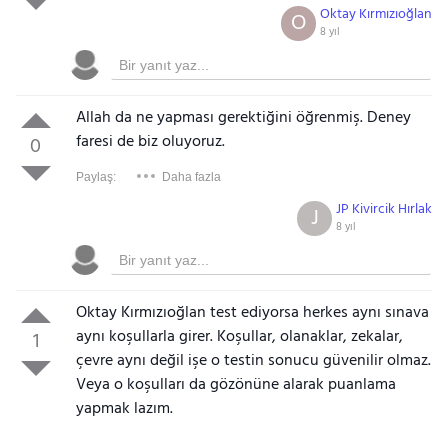
Oktay Kırmızıoğlan
O
8 yıl
Allah da ne yapması gerektiğini öğrenmiş. Deney
faresi de biz oluyoruz.
0
Paylaş:
Daha fazla
JP Kivircik Hırlak
J
8 yıl
Oktay Kırmızıoğlan test ediyorsa herkes aynı sınava
aynı koşullarla girer. Koşullar, olanaklar, zekalar,
1
çevre aynı değil işe o testin sonucu güvenilir olmaz.
Veya o koşulları da gözönüne alarak puanlama
yapmak lazım.