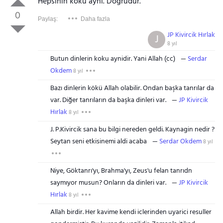
Hepsinin kökü aynı. Doğrudur.
0
Paylaş:
Daha fazla
JP Kivircik Hırlak
J
8 yıl
Butun dinlerin koku aynidir. Yani Allah (cc)
Serdar
Okdem
8 yıl
Bazı dinlerin kökü Allah olabilir. Ondan başka tanrılar da
var. Diğer tanrıların da başka dinleri var.
JP Kivircik
Hırlak
8 yıl
J. P.Kivircik sana bu bilgi nereden geldi. Kaynagin nedir ?
Seytan seni etkisinemi aldi acaba
Serdar Okdem
8 yıl
Niye, Göktanrı'yı, Brahma'yı, Zeus'u felan tanrıdn
saymıyor musun? Onların da dinleri var.
JP Kivircik
Hırlak
8 yıl
Allah birdir. Her kavime kendi iclerinden uyarici resuller