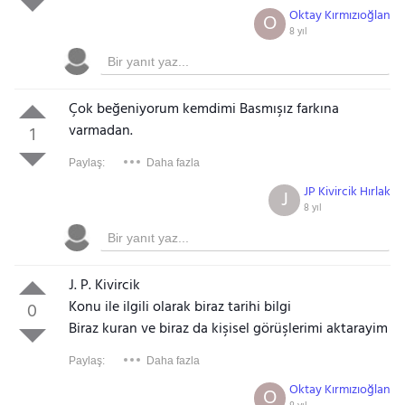
Oktay Kırmızıoğlan
O
8 yıl
Çok beğeniyorum kemdimi Basmışız farkına
varmadan.
1
Paylaş:
Daha fazla
JP Kivircik Hırlak
J
8 yıl
J. P. Kivircik
Konu ile ilgili olarak biraz tarihi bilgi
0
Biraz kuran ve biraz da kişisel görüşlerimi aktarayim
Paylaş:
Daha fazla
Oktay Kırmızıoğlan
O