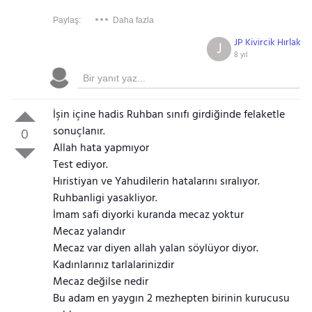
Paylaş:
Daha fazla
JP Kivircik Hırlak
J
8 yıl
İşin içine hadis Ruhban sınıfı girdiğinde felaketle
sonuçlanır.
0
Allah hata yapmıyor
Test ediyor.
Hıristiyan ve Yahudilerin hatalarını sıralıyor.
Ruhbanligi yasakliyor.
İmam safi diyorki kuranda mecaz yoktur
Mecaz yalandır
Mecaz var diyen allah yalan söylüyor diyor.
Kadınlarınız tarlalarinizdir
Mecaz değilse nedir
Bu adam en yaygın 2 mezhepten birinin kurucusu