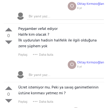
Oktay Kırmızıoğlan
O
8 yıl
Peygamber vefat ediyor
Halife kim olacak ?
0
İlk uydurulan hadisin halifelik ile ilgili olduğuna
zerre şüphem yok
Paylaş:
Daha fazla
Oktay Kırmızıoğlan
O
8 yıl
Ücret istemiyor mu. Peki ya savaş ganimetlerinin
üstüne konması yetmez mi ?
0
Paylaş:
Daha fazla