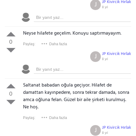
JP Kivircik Hırlak
J
8 yıl
Neyse hilafete geçelim. Konuyu saptırmayayım.
0
Paylaş:
Daha fazla
JP Kivircik Hırlak
J
8 yıl
Saltanat babadan oğula geçiyor. Hilafet de
damattan kayınpedere, sonra tekrar damada, sonra
0
amca oğluna felan. Güzel bir aile şirketi kurulmuş.
Ne hoş.
Paylaş:
Daha fazla
JP Kivircik Hırlak
J
8 yıl