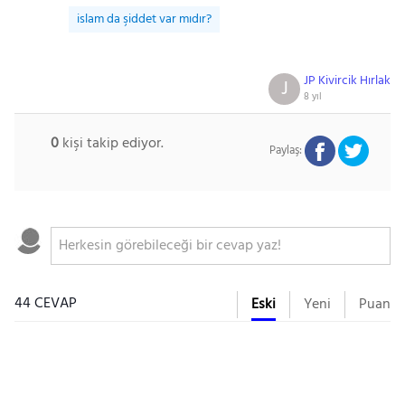
islam da şiddet var mıdır?
JP Kivircik Hırlak
J
8 yıl
0
kişi takip ediyor.
Paylaş:
44 CEVAP
Eski
Yeni
Puan