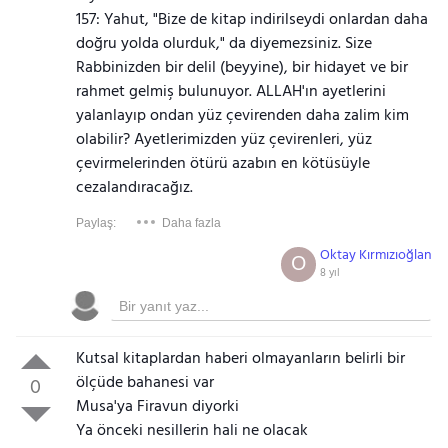
157: Yahut, "Bize de kitap indirilseydi onlardan daha
doğru yolda olurduk," da diyemezsiniz. Size
Rabbinizden bir delil (beyyine), bir hidayet ve bir
rahmet gelmiş bulunuyor. ALLAH'ın ayetlerini
yalanlayıp ondan yüz çevirenden daha zalim kim
olabilir? Ayetlerimizden yüz çevirenleri, yüz
çevirmelerinden ötürü azabın en kötüsüyle
cezalandıracağız.
Paylaş:
Daha fazla
Oktay Kırmızıoğlan
O
8 yıl
Kutsal kitaplardan haberi olmayanların belirli bir
ölçüde bahanesi var
0
Musa'ya Firavun diyorki
Ya önceki nesillerin hali ne olacak