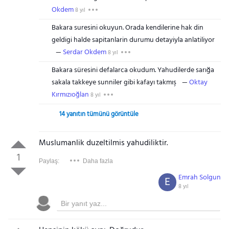
Okdem
8 yıl
Bakara suresini okuyun. Orada kendilerine hak din
geldigi halde sapitanlarin durumu detayiyla anlatiliyor
Serdar Okdem
8 yıl
Bakara süresini defalarca okudum. Yahudilerde sarığa
sakala takkeye sunniler gibi kafayı takmış
Oktay
Kırmızıoğlan
8 yıl
14 yanıtın tümünü görüntüle
Muslumanlik duzeltilmis yahudiliktir.
1
Paylaş:
Daha fazla
Emrah Solgun
E
8 yıl