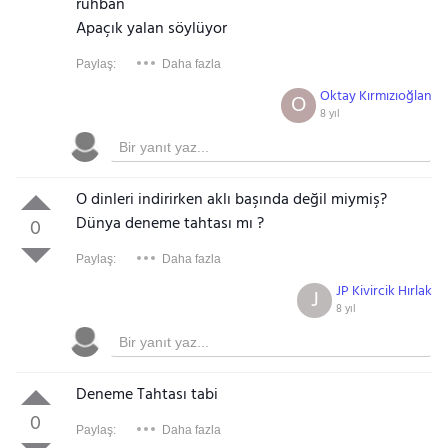
ruhban
Apaçık yalan söylüyor
Paylaş:
Daha fazla
Oktay Kırmızıoğlan
O
8 yıl
O dinleri indirirken aklı başında değil miymiş?
Dünya deneme tahtası mı ?
0
Paylaş:
Daha fazla
JP Kivircik Hırlak
J
8 yıl
Deneme Tahtası tabi
0
Paylaş:
Daha fazla