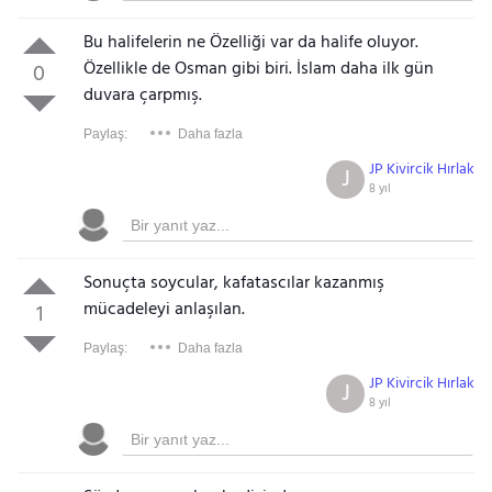
Bu halifelerin ne Özelliği var da halife oluyor.
Özellikle de Osman gibi biri. İslam daha ilk gün
0
duvara çarpmış.
Paylaş:
Daha fazla
JP Kivircik Hırlak
J
8 yıl
Sonuçta soycular, kafatascılar kazanmış
mücadeleyi anlaşılan.
1
Paylaş:
Daha fazla
JP Kivircik Hırlak
J
8 yıl