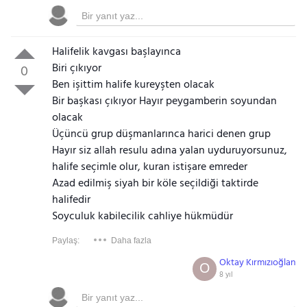
Halifelik kavgası başlayınca
Biri çıkıyor
0
Ben işittim halife kureyşten olacak
Bir başkası çıkıyor Hayır peygamberin soyundan
olacak
Üçüncü grup düşmanlarınca harici denen grup
Hayır siz allah resulu adına yalan uyduruyorsunuz,
halife seçimle olur, kuran istişare emreder
Azad edilmiş siyah bir köle seçildiği taktirde
halifedir
Soyculuk kabilecilik cahliye hükmüdür
Paylaş:
Daha fazla
Oktay Kırmızıoğlan
O
8 yıl