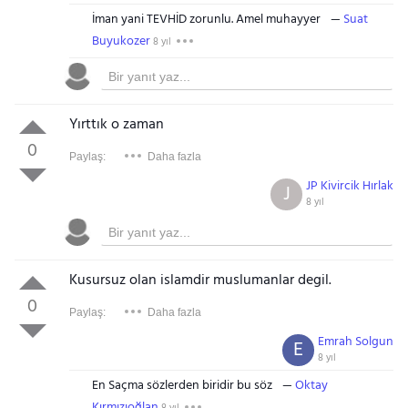
İman yani TEVHİD zorunlu. Amel muhayyer
Suat
Buyukozer
8 yıl
Yırttık o zaman
0
Paylaş:
Daha fazla
JP Kivircik Hırlak
J
8 yıl
Kusursuz olan islamdir muslumanlar degil.
0
Paylaş:
Daha fazla
Emrah Solgun
E
8 yıl
En Saçma sözlerden biridir bu söz
Oktay
Kırmızıoğlan
8 yıl