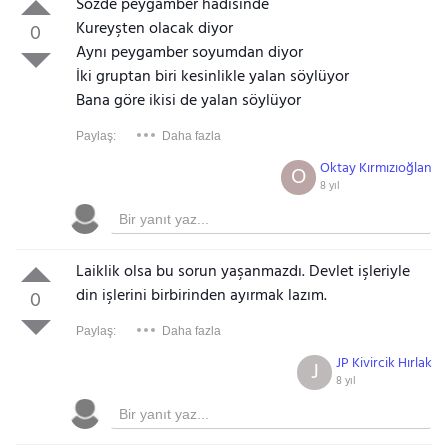
Sözde peygamber hadisinde
Kureyşten olacak diyor
0
Aynı peygamber soyumdan diyor
İki gruptan biri kesinlikle yalan söylüyor
Bana göre ikisi de yalan söylüyor
Paylaş:
Daha fazla
Oktay Kırmızıoğlan
O
8 yıl
Laiklik olsa bu sorun yaşanmazdı. Devlet işleriyle
din işlerini birbirinden ayırmak lazım.
0
Paylaş:
Daha fazla
JP Kivircik Hırlak
J
8 yıl