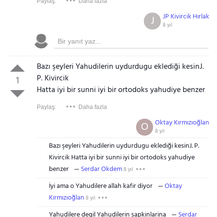
Paylaş:
Daha fazla
JP Kivircik Hırlak
J
8 yıl
Bazı şeyleri Yahudilerin uydurdugu eklediği kesinJ.
P. Kivircik
1
Hatta iyi bir sunni iyi bir ortodoks yahudiye benzer
Paylaş:
Daha fazla
Oktay Kırmızıoğlan
O
8 yıl
Bazı şeyleri Yahudilerin uydurdugu eklediği kesinJ. P.
Kivircik Hatta iyi bir sunni iyi bir ortodoks yahudiye
benzer
Serdar Okdem
8 yıl
İyi ama o Yahudilere allah kafir diyor
Oktay
Kırmızıoğlan
8 yıl
Yahudilere degil Yahudilerin sapkinlarina
Serdar