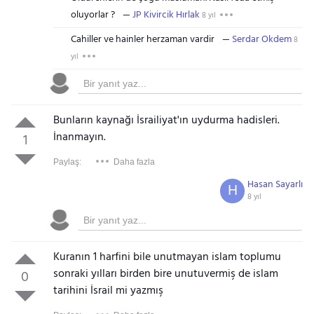
oluyorlar ?
JP Kivircik Hırlak
8 yıl
Cahiller ve hainler herzaman vardir
Serdar Okdem
8
yıl
Bunların kaynağı İsrailiyat'ın uydurma hadisleri.
İnanmayın.
1
Paylaş:
Daha fazla
Hasan Sayarlı
H
8 yıl
Kuranın 1 harfini bile unutmayan islam toplumu
sonraki yılları birden bire unutuvermiş de islam
0
tarihini İsrail mi yazmış