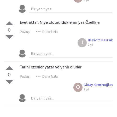
8 yıl
Evet aktar. Niye öldürüldüklerini yaz Özellkle.
0
Paylaş:
Daha fazla
JP Kivircik Hırlak
J
8 yıl
Tarihi ezenler yazar ve yanlı olurlar
0
Paylaş:
Daha fazla
Oktay Kırmızıoğlan
O
8 yıl