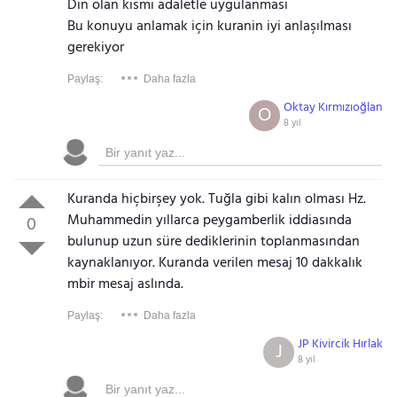
Din olan kısmı adaletle uygulanmasi
Bu konuyu anlamak için kuranin iyi anlaşılması
gerekiyor
Paylaş:
Daha fazla
Oktay Kırmızıoğlan
O
8 yıl
Kuranda hiçbirşey yok. Tuğla gibi kalın olması Hz.
Muhammedin yıllarca peygamberlik iddiasında
0
bulunup uzun süre dediklerinin toplanmasından
kaynaklanıyor. Kuranda verilen mesaj 10 dakkalık
mbir mesaj aslında.
Paylaş:
Daha fazla
JP Kivircik Hırlak
J
8 yıl