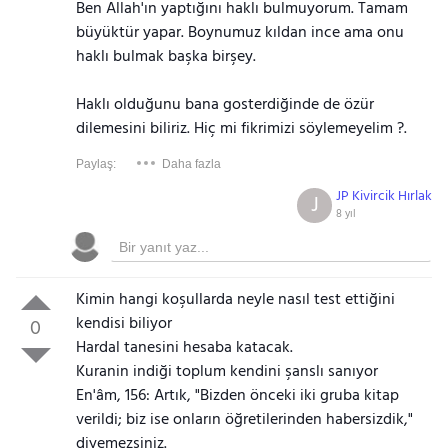
Ben Allah'ın yaptığını haklı bulmuyorum. Tamam
büyüktür yapar. Boynumuz kıldan ince ama onu
haklı bulmak başka birşey.
Haklı olduğunu bana gosterdiğinde de özür
dilemesini biliriz. Hiç mi fikrimizi söylemeyelim ?.
Paylaş:
Daha fazla
JP Kivircik Hırlak
J
8 yıl
Kimin hangi koşullarda neyle nasıl test ettiğini
kendisi biliyor
0
Hardal tanesini hesaba katacak.
Kuranin indiği toplum kendini şanslı sanıyor
En'âm, 156: Artık, "Bizden önceki iki gruba kitap
verildi; biz ise onların öğretilerinden habersizdik,"
diyemezsiniz.