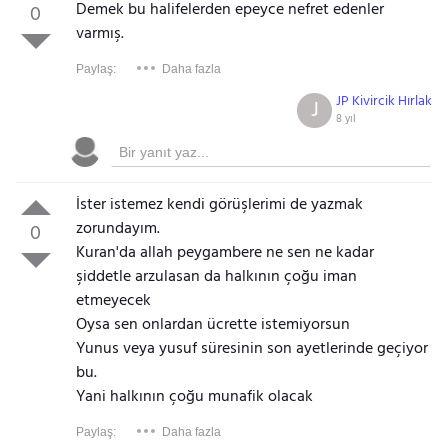
Demek bu halifelerden epeyce nefret edenler
0
varmış.
Paylaş:
Daha fazla
JP Kivircik Hırlak
J
8 yıl
İster istemez kendi görüşlerimi de yazmak
zorundayım.
0
Kuran'da allah peygambere ne sen ne kadar
şiddetle arzulasan da halkının çoğu iman
etmeyecek
Oysa sen onlardan ücrette istemiyorsun
Yunus veya yusuf süresinin son ayetlerinde geçiyor
bu.
Yani halkının çoğu munafik olacak
Paylaş:
Daha fazla