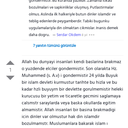
gondermistir. Bu kuranda yazilidir. Zamanla itikad
bozulmalari ve sapkinliklar oluşmuş. Putlastirmalar
olmus. Aslinda ilk halkeriyle butun dinler islamdir ve
teblig edenlerde peygamberdir. Tabiki bugunku
uygulamalariyla din olmaktan cikmislar. Inanis demek
daha dogru.
Serdar Okdem
8 yıl
7 yanıtın tümünü görüntüle
Allah bu dunyayi insanlari kendi baslarina brakmaz
o yuzdende elciler gondermistir. Son olarakta Hz.
1
Muhammed (s. A.v) i gondermistir 24 yilda Buyuk
bir islam devleti kurmustur tarihte bu hizla ve bu
kadar hzli buyuyrn bir devlette gorulmemistir heleki
kurucusu bir yetim ve ticaretle gecmini saglamaya
calsmstr saraylarda veya baska okullarda egitim
almamistir. Allah insanlari bir basina brakmadigi
icin dinler var olmustur hak din islamdir
bozulmamstr. Muslumanlara bakarak islam ı