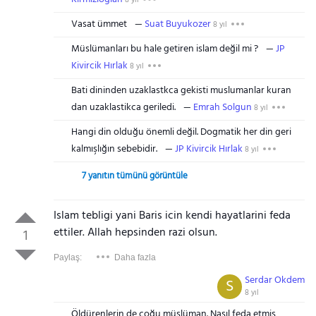
Vasat ümmet
Suat Buyukozer
8 yıl
Müslümanları bu hale getiren islam değil mi ?
JP
Kivircik Hırlak
8 yıl
Bati dininden uzaklastkca gekisti muslumanlar kuran
dan uzaklastikca geriledi.
Emrah Solgun
8 yıl
Hangi din olduğu önemli değil. Dogmatik her din geri
kalmışlığın sebebidir.
JP Kivircik Hırlak
8 yıl
7 yanıtın tümünü görüntüle
Islam tebligi yani Baris icin kendi hayatlarini feda
ettiler. Allah hepsinden razi olsun.
1
Paylaş:
Daha fazla
Serdar Okdem
S
8 yıl
Öldürenlerin de çoğu müslüman. Nasıl feda etmiş