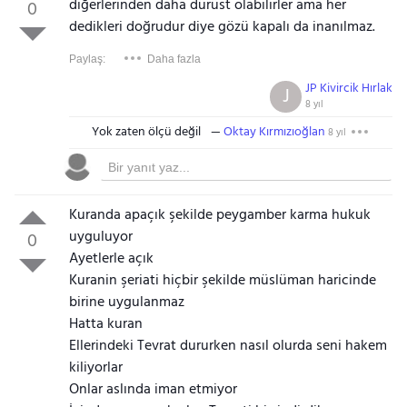
diğerlerinden daha dürüst olabilirler ama her
0
dedikleri doğrudur diye gözü kapalı da inanılmaz.
Paylaş:
Daha fazla
JP Kivircik Hırlak
J
8 yıl
Yok zaten ölçü değil
Oktay Kırmızıoğlan
8 yıl
Kuranda apaçık şekilde peygamber karma hukuk
uyguluyor
0
Ayetlerle açık
Kuranin şeriati hiçbir şekilde müslüman haricinde
birine uygulanmaz
Hatta kuran
Ellerindeki Tevrat dururken nasıl olurda seni hakem
kiliyorlar
Onlar aslında iman etmiyor