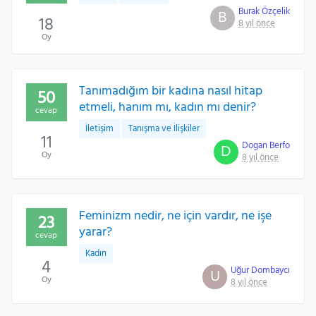
Burak Özçelik
B
18
8 yıl önce
Oy
Tanımadığım bir kadına nasıl hitap
50
etmeli, hanım mı, kadın mı denir?
cevap
İletişim
Tanışma ve İlişkiler
11
Dogan Berfo
D
Oy
8 yıl önce
Feminizm nedir, ne için vardır, ne işe
23
yarar?
cevap
Kadın
4
Uğur Dombaycı
U
Oy
8 yıl önce