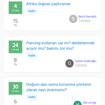
Afrika örgüsü yaptıranlar
4
cevap
Kadın
Betül Kemahlı
B
15
7 yıl önce
Oy
Piercing kullanan var mı? deldiklerinde
24
acıyor mu? bakımı zor mu?
cevap
Kadın
8
Gizem Güllüoğlu
G
Oy
7 yıl önce
Doğum dan sonra korunma yöntemi
30
olarak neyi önerirsiniz?
cevap
Kadın
6
Havva Irge
H