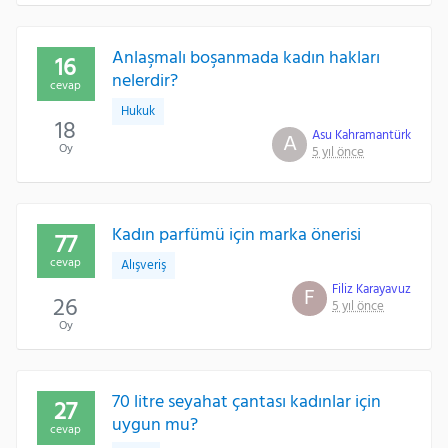
Anlaşmalı boşanmada kadın hakları
16
nelerdir?
cevap
Hukuk
18
Asu Kahramantürk
A
Oy
5 yıl önce
Kadın parfümü için marka önerisi
77
cevap
Alışveriş
Filiz Karayavuz
F
26
5 yıl önce
Oy
70 litre seyahat çantası kadınlar için
27
uygun mu?
cevap