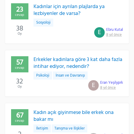
Kadınlar için ayrılan plajlarda ya
23
lezbiyenler de varsa?
cevap
Sosyoloji
38
Ebru Kutal
E
Oy
8 yıl önce
Erkekler kadınlara göre 3 kat daha fazla
57
intihar ediyor, nedendir?
cevap
Psikoloji
İnsan ve Davranışı
32
Eran Yeşilyprk
E
Oy
8 yıl önce
Kadın açık giyinmese bile erkek ona
67
bakar mı
cevap
İletişim
Tanışma ve İlişkiler