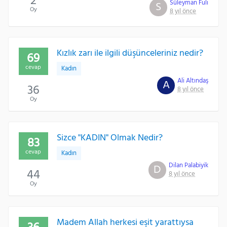
2
Süleyman Fuli
S
Oy
8 yıl önce
Kızlık zarı ile ilgili düşünceleriniz nedir?
69
cevap
Kadın
Ali Altındaş
A
36
8 yıl önce
Oy
Sizce "KADIN" Olmak Nedir?
83
cevap
Kadın
Dilan Palabiyik
D
44
8 yıl önce
Oy
Madem Allah herkesi eşit yarattıysa