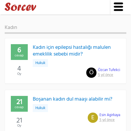
Kadın
Kadın için epilepsi hastalığı malulen
6
emeklilik sebebi midir?
cevap
Hukuk
4
Özcan Tufekci
Ö
Oy
5 yıl önce
Boşanan kadın dul maaşı alabilir mi?
21
cevap
Hukuk
Esin Agirkaya
E
21
5 yıl önce
Oy