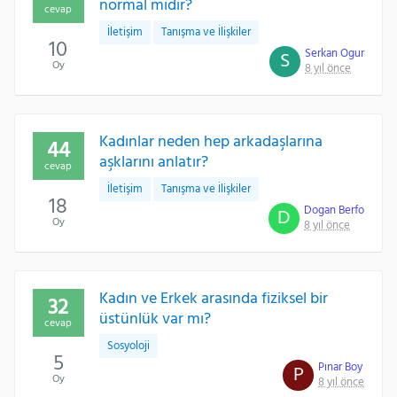
normal midir?
cevap
İletişim
Tanışma ve İlişkiler
10
Serkan Ogur
S
Oy
8 yıl önce
Kadınlar neden hep arkadaşlarına
44
aşklarını anlatır?
cevap
İletişim
Tanışma ve İlişkiler
18
Dogan Berfo
D
Oy
8 yıl önce
Kadın ve Erkek arasında fiziksel bir
32
üstünlük var mı?
cevap
Sosyoloji
5
Pınar Boy
P
Oy
8 yıl önce