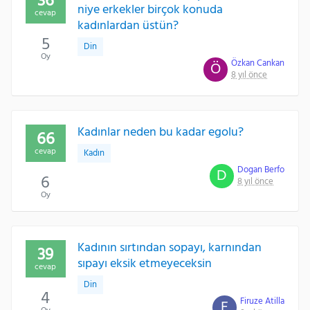
36
niye erkekler birçok konuda
cevap
kadınlardan üstün?
5
Din
Oy
Özkan Cankan
Ö
8 yıl önce
Kadınlar neden bu kadar egolu?
66
cevap
Kadın
Dogan Berfo
D
6
8 yıl önce
Oy
Kadının sırtından sopayı, karnından
39
sıpayı eksik etmeyeceksin
cevap
Din
4
Firuze Atilla
F