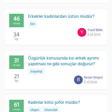
Erkekler kadınlardan üstün müdür?
46
cevap
Din
Yusuf Böke
Y
34
8 yıl önce
Oy
Özgürlük konusunda kız-erkek ayrımı
31
yapılması ne gibi sonuçlar doğurur?
cevap
Sosyoloji
21
Rezan Omput
R
Oy
8 yıl önce
Kadınlar kötü şoför müdür?
61
cevap
Ulaşım
Otomobil