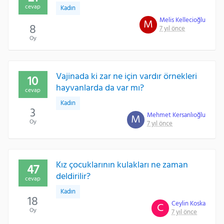
cevap
Kadın
Melis Kellecioğlu
M
8
7 yıl önce
Oy
Vajinada ki zar ne için vardır örnekleri
10
hayvanlarda da var mı?
cevap
Kadın
3
Mehmet Kersanlıoğlu
M
Oy
7 yıl önce
Kız çocuklarının kulakları ne zaman
47
deldirilir?
cevap
Kadın
18
Ceylin Koska
C
Oy
7 yıl önce