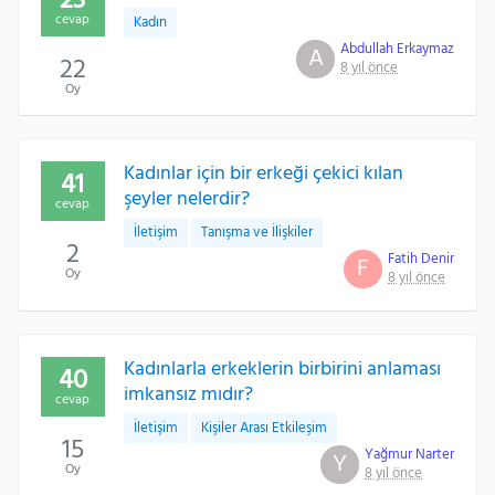
23
cevap
Kadın
Abdullah Erkaymaz
A
22
8 yıl önce
Oy
Kadınlar için bir erkeği çekici kılan
41
şeyler nelerdir?
cevap
İletişim
Tanışma ve İlişkiler
2
Fatih Denir
F
Oy
8 yıl önce
Kadınlarla erkeklerin birbirini anlaması
40
imkansız mıdır?
cevap
İletişim
Kişiler Arası Etkileşim
15
Yağmur Narter
Y
Oy
8 yıl önce