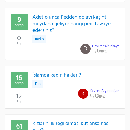
Adet olunca Pedden dolayı kaşıntı
9
meydana geliyor hangi pedi tavsiye
cevap
edersiniz?
0
Kadın
Oy
Davut Yalçınkaya
D
7 yıl önce
İslamda kadın hakları?
16
cevap
Din
Kevser Aryindoğan
K
12
8 yıl önce
Oy
Kızların ilk regl olması kutlansa nasıl
61