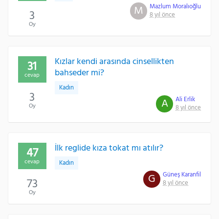
Mazlum Moralıoğlu
M
3
8 yıl önce
Oy
Kızlar kendi arasında cinsellikten
31
bahseder mi?
cevap
Kadın
3
Ali Erlik
A
Oy
8 yıl önce
İlk reglide kıza tokat mı atılır?
47
cevap
Kadın
Güneş Karanfil
G
73
8 yıl önce
Oy