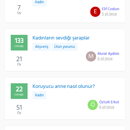
Kadın
7
Elif Coskun
E
Oy
5 yıl önce
Kadınların sevdiği şaraplar
133
cevap
Alışveriş
Ürün yorumu
Murat Aydöre
M
21
6 yıl önce
Oy
Koruyucu anne nasıl olunur?
22
cevap
Kadın
Öztürk Erkut
Ö
51
6 yıl önce
Oy