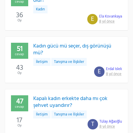
olur?
cevap
Kadın
36
Ela Kovankaya
E
Oy
8 yıl önce
Kadın gücü mü seçer, dış görünüşü
51
mü?
cevap
İletişim
Tanışma ve İlişkiler
43
Erdal Islek
E
Oy
8 yıl önce
Kapalı kadın erkekte daha mı çok
47
şehvet uyandırır?
cevap
İletişim
Tanışma ve İlişkiler
17
Tülay Ağaoğlu
T
Oy
8 yıl önce