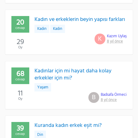
Kadın ve erkeklerin beyin yapısı farkları
20
cevap
Kadın
Kadın
Kazım Uylaş
K
29
8 yıl önce
Oy
Kadınlar için mi hayat daha kolay
68
erkekler için mi?
cevap
Yaşam
11
Badsafa Örmeci
B
Oy
8 yıl önce
Kuranda kadın erkek eşit mi?
39
cevap
Din