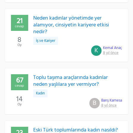
Neden kadınlar yönetimde yer
21
alamıyor, cinsiyetin kariyere etkisi
cevap
nedir?
8
İş ve Kariyer
Oy
Kemal Anaç
K
8 yıl önce
Toplu taşıma araçlarında kadınlar
67
neden yaşlılara yer vermiyor?
cevap
Kadın
14
Barış Karnesa
B
Oy
8 yıl önce
Eski Türk toplumlarında kadın nasıldı?