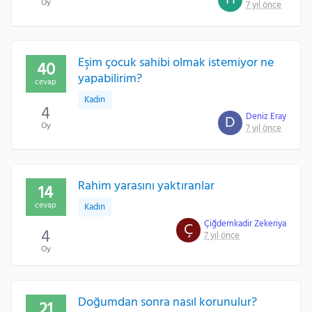
Oy
7 yıl önce
Eşim çocuk sahibi olmak istemiyor ne
40
yapabilirim?
cevap
Kadın
4
Deniz Eray
D
Oy
7 yıl önce
Rahim yarasını yaktıranlar
14
cevap
Kadın
Çiğdemkadir Zekeriya
Ç
4
7 yıl önce
Oy
Doğumdan sonra nasıl korunulur?
21