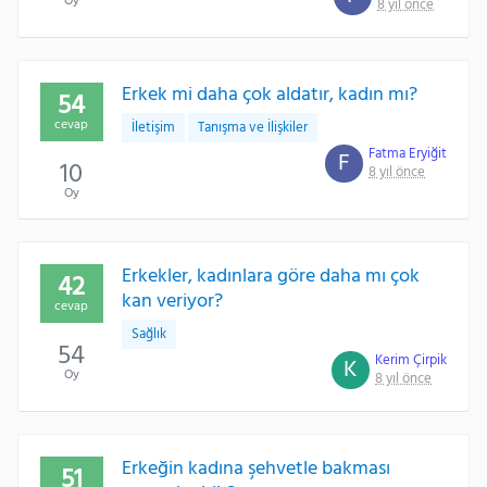
Oy
8 yıl önce
Erkek mi daha çok aldatır, kadın mı?
54
cevap
İletişim
Tanışma ve İlişkiler
Fatma Eryiğit
F
10
8 yıl önce
Oy
Erkekler, kadınlara göre daha mı çok
42
kan veriyor?
cevap
Sağlık
54
Kerim Çirpik
K
Oy
8 yıl önce
Erkeğin kadına şehvetle bakması
51