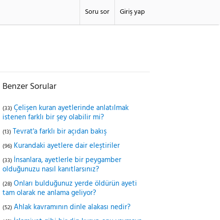
Soru sor
Giriş yap
Benzer Sorular
Çelişen kuran ayetlerinde anlatılmak
(33)
istenen farklı bir şey olabilir mi?
Tevrat'a farklı bir açıdan bakış
(13)
Kurandaki ayetlere dair eleştiriler
(96)
İnsanlara, ayetlerle bir peygamber
(33)
olduğunuzu nasıl kanıtlarsınız?
Onları bulduğunuz yerde öldürün ayeti
(28)
tam olarak ne anlama geliyor?
Ahlak kavramının dinle alakası nedir?
(52)