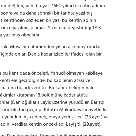
n değildir, yani bu yazı 1664 yılında kentin adının
sonra ya da daha sonraki bir tarihte yazılmış
at kentinden söz eden bir yazı bu kentin adının
önce yazılmış olamaz. Ya ismini değiştirdiği 1793
a yazılmış olmalıdır.
sak, Musa'nın ölümünden yıllarca sonraya kadar
içinde onları Dan'a kadar izlediler ifadesi olan bir
n bu kent dada önceleri, Yahudi olmayan kabileye
u kenti ele geçirdiğinde, bu kabilenin atası ve
na ona bu adı verdiler. Bu kanıtı belirgin hale
Hâkimler kitabının 18.bölümüne kadar atıfta
nlar (Dan oğulları) Layiş üzerine yürüdüler. Barışçıl
kını kılıçtan geçirip [Kitab-ı Mukaddes cinayetlerle
nti yeniden inşa ederek, oraya yerleştiler" (28.ayet) ve
 adını verdiler;kentin önceki adı Layiş'ti. (29.ayet)