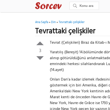
Ana Sayfa
»
Din
»
Tevrattaki çelişkiler
Tevrattaki çelişkiler
Tevrat (Çelişkileri) Biraz da Kitab-ı
3
Yaratılış (Bereşit) 14.bölümünde dört
alınıp götürüldüğünü anlatmaktadır
emrindeki herkesi silahlandırarak Lu
(14.ayet)
Onları Dan'a kadar izlemek ifades
göstermek için biri Amerika, diğeri
Amerika'daki New York kentinin ad
Marat kenti de önceden Havre-de Gr
New York, Havre-de Grâce ise 1793 y
içinde New York geçen bir yazının 