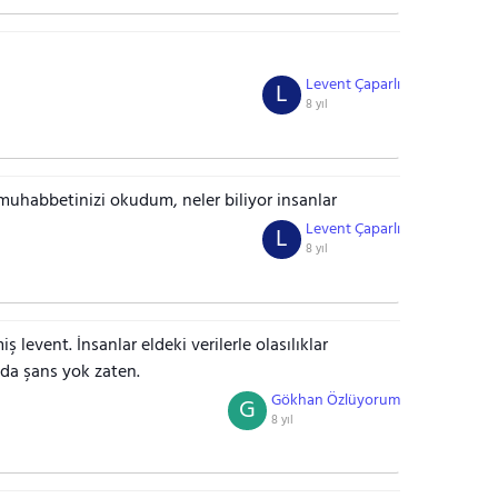
Levent Çaparlı
L
8 yıl
i muhabbetinizi okudum, neler biliyor insanlar
Levent Çaparlı
L
8 yıl
 levent. İnsanlar eldeki verilerle olasılıklar
 da şans yok zaten.
Gökhan Özlüyorum
G
8 yıl