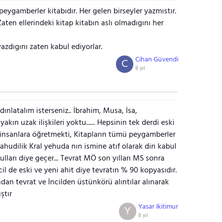
eygamberler kitabıdır. Her gelen birseyler yazmıstır.
ten ellerindeki kitap kitabın aslı olmadıgını her
yazdıgını zaten kabul ediyorlar.
Cihan Güvendi
C
8 yıl
ınlatalım isterseniz.. İbrahim, Musa, İsa,
kın uzak ilişkileri yoktu...... Hepsinin tek derdi eski
 insanlara öğretmekti, Kitapların tümü peygamberler
ahudilik Kral yehuda nın ismine atıf olarak din kabul
ğulları diye geçer... Tevrat MÖ son yılları MS sonra
incil de eski ve yeni ahit diye tevratın % 90 kopyasıdır.
dan tevrat ve İncilden üstünkörü alıntılar alınarak
ştır
Yasar Ikitimur
Y
8 yıl