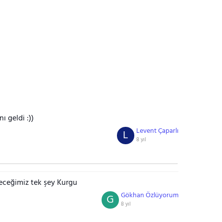
 geldi :))
Levent Çaparlı
L
8 yıl
receğimiz tek şey Kurgu
Gökhan Özlüyorum
G
8 yıl