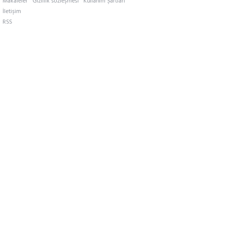
Makaleler
Gizlilik sözleşmesi
Kullanım Şartları
İletişim
RSS