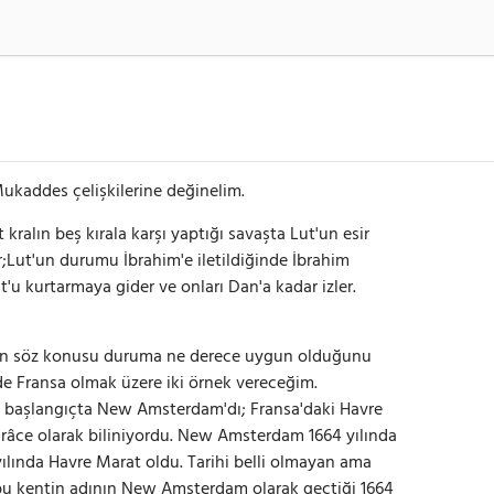
 Mukaddes çelişkilerine değinelim.
 kralın beş kırala karşı yaptığı savaşta Lut'un esir
;Lut'un durumu İbrahim'e iletildiğinde İbrahim
t'u kurtarmaya gider ve onları Dan'a kadar izler.
inin söz konusu duruma ne derece uygun olduğunu
 de Fransa olmak üzere iki örnek vereceğim.
ı başlangıçta New Amsterdam'dı; Fransa'daki Havre
âce olarak biliniyordu. New Amsterdam 1664 yılında
ılında Havre Marat oldu. Tarihi belli olmayan ama
bu kentin adının New Amsterdam olarak geçtiği 1664