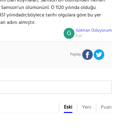
e adını Dan koymaları, Samson'un ölümünden hemen
 Samson'un ölümününİ. Ö 1120 yılında olduğu
51 yılındadır;böylece tarihi olgulara göre bu yer
n adını almıştır.
Gökhan Özlüyorum
G
8 yıl
Paylaş:
Eski
Yeni
Puan