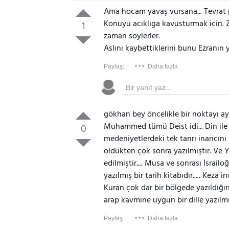
Ama hocam yavaş vursana... Tevrat p
Konuyu acıklıga kavusturmak icin. Za
1
zaman soylerler.
Aslını kaybettiklerini bunu Ezranın 
Paylaş:
Daha fazla
gökhan bey öncelikle bir noktayı ayd
Muhammed tümü Deist idi... Din ile ya
0
medeniyetlerdeki tek tanrı inancını
öldükten çok sonra yazılmıştır. Ve Y
edilmiştir.... Musa ve sonrası İsrailo
yazılmış bir tarih kitabıdır..... Keza 
Kuran çok dar bir bölgede yazıldığın
arap kavmine uygun bir dille yazılmı
Paylaş:
Daha fazla