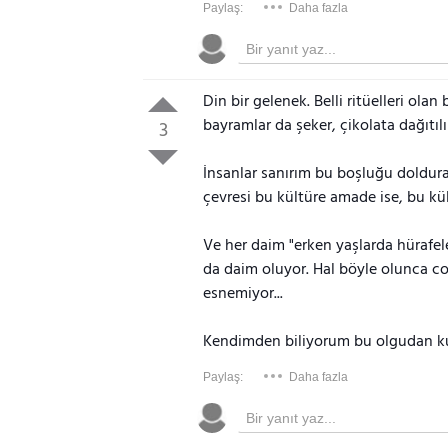
Paylaş:
Daha fazla
Din bir gelenek. Belli ritüelleri olan
bayramlar da şeker, çikolata dağıtılı
3
İnsanlar sanırım bu boşluğu doldur
çevresi bu kültüre amade ise, bu k
Ve her daim "erken yaşlarda hürafele
da daim oluyor. Hal böyle olunca co
esnemiyor...
Kendimden biliyorum bu olgudan ku
Paylaş:
Daha fazla