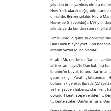
yılından önce yazılmış olması mümkü
New York olarak değiştirilmesinden 
olmalıdır. Benzer şekilde Havre Mar
Havre-de Grâceolduğu 1793 yılından 
yılında ya da bundan sonraki yıllard
Şimdi Kendi olgumuza dönecek olur
Dan isimli bir yer yoktu, bu nedenle 
kitabın yazarı Musa olamaz.
Kitab-ı Mukaddes'de Dan adı verile
aitti ve adı Layiş'ti; Dan kabilesi b
İbrahim'in büyük torunu Dan'ın anısı
getirmek için Yaratılış kitabından, 
bulunmak gerekir. Burada (27.ayet) o
ve her şeyden habersiz olan kent hal
doludur] kenti ateşe verdiler," ... Ke
"... Kente ataları Dan'ın anısına, Dan