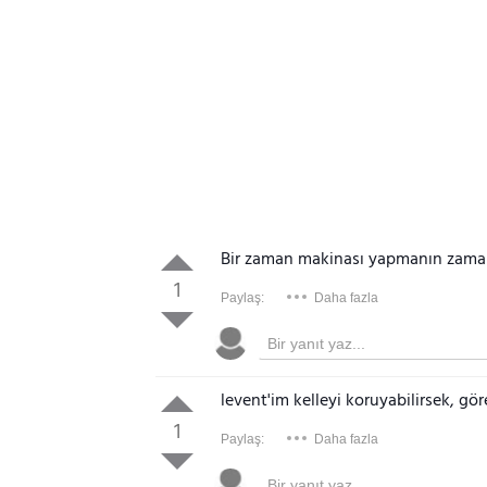
Bir zaman makinası yapmanın zamanı
1
Paylaş:
Daha fazla
levent'im kelleyi koruyabilirsek, gö
1
Paylaş:
Daha fazla