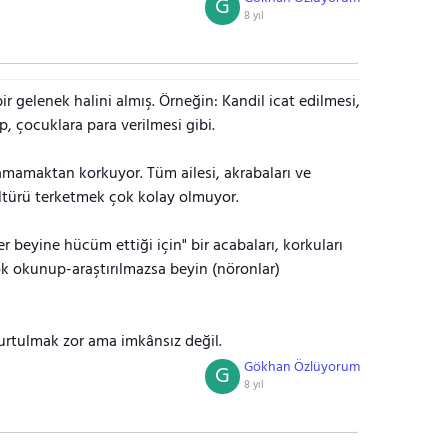
G
8 yıl
 bir gelenek halini almış. Örneğin: Kandil icat edilmesi,
p, çocuklara para verilmesi gibi.
amamaktan korkuyor. Tüm ailesi, akrabaları ve
ültürü terketmek çok kolay olmuyor.
r beyine hücüm ettiği için" bir acabaları, korkuları
k okunup-araştırılmazsa beyin (nöronlar)
rtulmak zor ama imkânsız değil.
Gökhan Özlüyorum
G
8 yıl