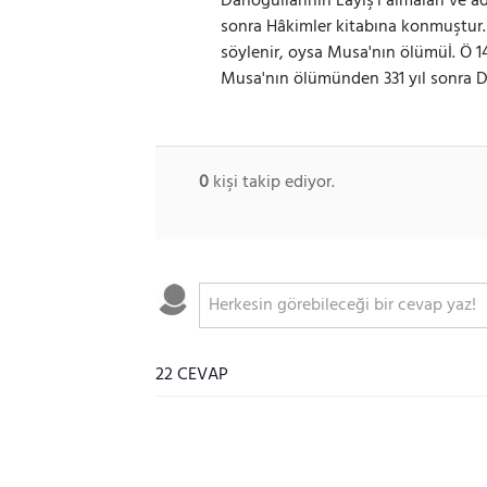
Danoğullarının Layiş'i almaları v
sonra Hâkimler kitabına konmuştur.
söylenir, oysa Musa'nın ölümüİ. Ö 14
Musa'nın ölümünden 331 yıl sonra Da
0
kişi takip ediyor.
22 CEVAP