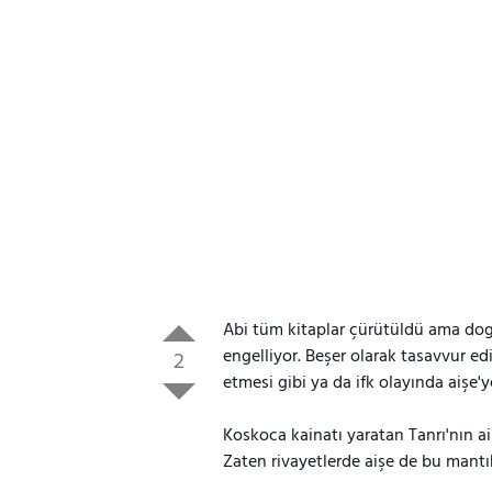
Abi tüm kitaplar çürütüldü ama dog
engelliyor. Beşer olarak tasavvur edi
2
etmesi gibi ya da ifk olayında aişe'ye
Koskoca kainatı yaratan Tanrı'nın aişe
Zaten rivayetlerde aişe de bu mantık