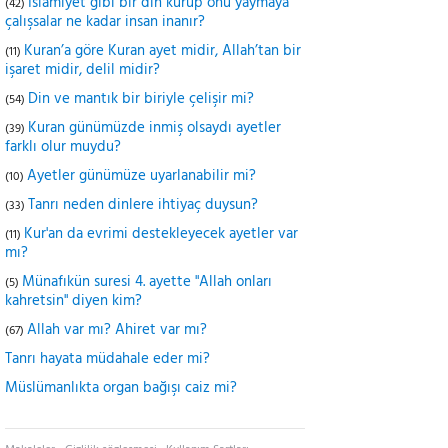
İslamiyet gibi bir din kurup onu yaymaya
(42)
çalışsalar ne kadar insan inanır?
Kuran’a göre Kuran ayet midir, Allah’tan bir
(11)
işaret midir, delil midir?
Din ve mantık bir biriyle çelişir mi?
(54)
Kuran günümüzde inmiş olsaydı ayetler
(39)
farklı olur muydu?
Ayetler günümüze uyarlanabilir mi?
(10)
Tanrı neden dinlere ihtiyaç duysun?
(33)
Kur'an da evrimi destekleyecek ayetler var
(11)
mı?
Münafıkün suresi 4. ayette "Allah onları
(5)
kahretsin" diyen kim?
Allah var mı? Ahiret var mı?
(67)
Tanrı hayata müdahale eder mi?
Müslümanlıkta organ bağışı caiz mi?