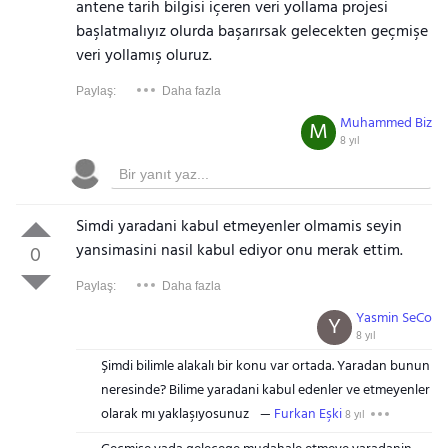
antene tarih bilgisi içeren veri yollama projesi
başlatmalıyız olurda başarırsak gelecekten geçmişe
veri yollamış oluruz.
Paylaş:
Daha fazla
Muhammed Biz
M
8 yıl
Simdi yaradani kabul etmeyenler olmamis seyin
yansimasini nasil kabul ediyor onu merak ettim.
0
Paylaş:
Daha fazla
Yasmin SeCo
Y
8 yıl
Şimdi bilimle alakalı bir konu var ortada. Yaradan bunun
neresinde? Bilime yaradani kabul edenler ve etmeyenler
olarak mı yaklaşıyosunuz
Furkan Eşki
8 yıl