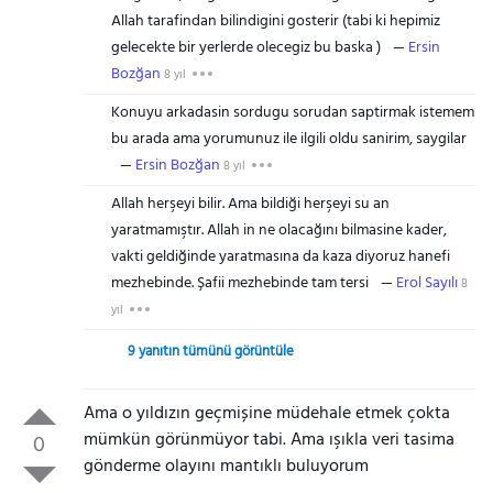
Allah tarafindan bilindigini gosterir (tabi ki hepimiz
gelecekte bir yerlerde olecegiz bu baska )
Ersin
Bozğan
8 yıl
Konuyu arkadasin sordugu sorudan saptirmak istemem
bu arada ama yorumunuz ile ilgili oldu sanirim, saygilar
Ersin Bozğan
8 yıl
Allah herşeyi bilir. Ama bildiği herşeyi su an
yaratmamıştır. Allah in ne olacağını bilmasine kader,
vakti geldiğinde yaratmasına da kaza diyoruz hanefi
mezhebinde. Şafii mezhebinde tam tersi
Erol Sayılı
8
yıl
9 yanıtın tümünü görüntüle
Ama o yıldızın geçmișine müdehale etmek çokta
mümkün görünmüyor tabi. Ama ışıkla veri tasima
0
gönderme olayını mantıklı buluyorum