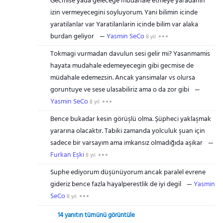
Gecmise yada gelecege mudahale etmeye yaradanin
izin vermeyecegini soyluyorum. Yani bilimin icinde
yaratilanlar var Yaratilanlarin icinde bilim var alaka
burdan geliyor
Yasmin SeCo
8 yıl
Tokmagi vurmadan davulun sesi gelir mi? Yasanmamis
hayata mudahale edemeyecegin gibi gecmise de
müdahale edemezsin. Ancak yansimalar vs olursa
goruntuye ve sese ulasabiliriz ama o da zor gibi
Yasmin SeCo
8 yıl
Bence bukadar kesin görüşlü olma. Şüpheci yaklaşmak
yararına olacaktır. Tabiki zamanda yolculuk şuan için
sadece bir varsayım ama imkansız olmadığıda aşikar
Furkan Eşki
8 yıl
Suphe ediyorum düşünüyorum ancak paralel evrene
gideriz bence fazla hayalperestlik de iyi degil
Yasmin
SeCo
8 yıl
14 yanıtın tümünü görüntüle