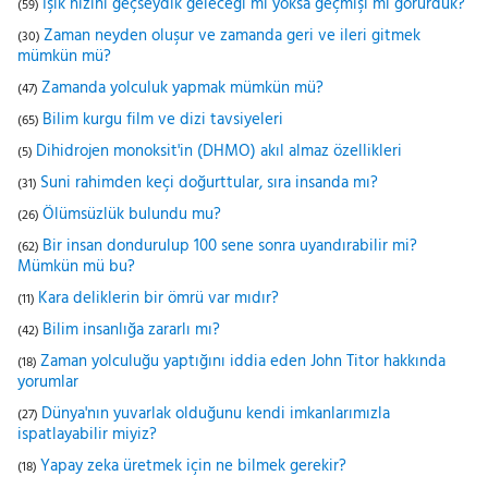
Işık hızını geçseydik geleceği mi yoksa geçmişi mi görürdük?
(59)
Zaman neyden oluşur ve zamanda geri ve ileri gitmek
(30)
mümkün mü?
Zamanda yolculuk yapmak mümkün mü?
(47)
Bilim kurgu film ve dizi tavsiyeleri
(65)
Dihidrojen monoksit'in (DHMO) akıl almaz özellikleri
(5)
Suni rahimden keçi doğurttular, sıra insanda mı?
(31)
Ölümsüzlük bulundu mu?
(26)
Bir insan dondurulup 100 sene sonra uyandırabilir mi?
(62)
Mümkün mü bu?
Kara deliklerin bir ömrü var mıdır?
(11)
Bilim insanlığa zararlı mı?
(42)
Zaman yolculuğu yaptığını iddia eden John Titor hakkında
(18)
yorumlar
Dünya'nın yuvarlak olduğunu kendi imkanlarımızla
(27)
ispatlayabilir miyiz?
Yapay zeka üretmek için ne bilmek gerekir?
(18)