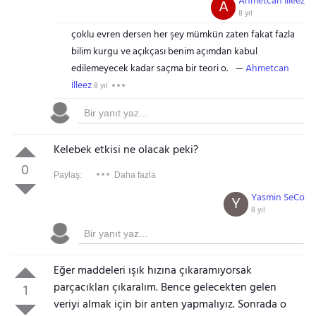
Ahmetcan İlleez
A
8 yıl
çoklu evren dersen her şey mümkün zaten fakat fazla
bilim kurgu ve açıkçası benim açımdan kabul
edilemeyecek kadar saçma bir teori o.
Ahmetcan
İlleez
8 yıl
Kelebek etkisi ne olacak peki?
0
Paylaş:
Daha fazla
Yasmin SeCo
Y
8 yıl
Eğer maddeleri ışık hızına çıkaramıyorsak
parçacıkları çıkaralım. Bence gelecekten gelen
1
veriyi almak için bir anten yapmalıyız. Sonrada o