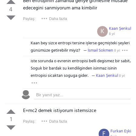
Ben entropinin zamanda geriye gitmesine musade
edecegini sanmiyorum ama kimbilir
4
Paylaş:
Daha fazla
Kaan Şenkul
K
8 yıl
Kaan bey sizce entropi tersine işlerse geçmişteki şeyleri
günümüze getirebilir miyiz?
İsmail Sokmen
8 yıl
iste sorunda o evrenin entropisi belli degismez bir sabit..
Soguk bir bardak su kendiliginden isinmaz isinin
entropisi sicaktan soguga gider.
Kaan Şenkul
8 yıl
E=mc2 demek istiyorum istemsizce
1
Paylaş:
Daha fazla
Furkan Eşki
F