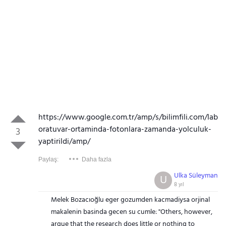
https://www.google.com.tr/amp/s/bilimfili.com/lab
oratuvar-ortaminda-fotonlara-zamanda-yolculuk-
3
yaptirildi/amp/
Paylaş:
Daha fazla
Ulka Süleyman
U
8 yıl
Melek Bozacıoğlu eger gozumden kacmadiysa orjinal
makalenin basinda gecen su cumle: "Others, however,
argue that the research does little or nothing to