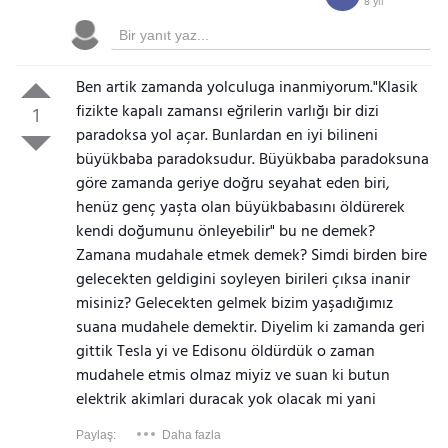
8 yıl
Ben artik zamanda yolculuga inanmiyorum."Klasik
fizikte kapalı zamansı eğrilerin varlığı bir dizi
1
paradoksa yol açar. Bunlardan en iyi bilineni
büyükbaba paradoksudur. Büyükbaba paradoksuna
göre zamanda geriye doğru seyahat eden biri,
henüz genç yaşta olan büyükbabasını öldürerek
kendi doğumunu önleyebilir" bu ne demek?
Zamana mudahale etmek demek? Simdi birden bire
gelecekten geldigini soyleyen birileri çıksa inanir
misiniz? Gelecekten gelmek bizim yaşadığımız
suana mudahele demektir. Diyelim ki zamanda geri
gittik Tesla yi ve Edisonu öldürdük o zaman
mudahele etmis olmaz miyiz ve suan ki butun
elektrik akimlari duracak yok olacak mi yani
Paylaş:
Daha fazla