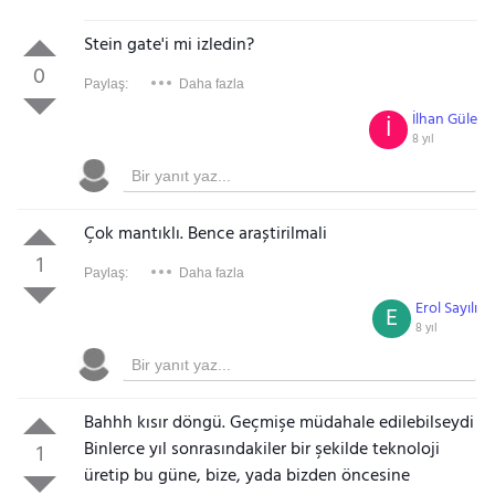
Stein gate'i mi izledin?
0
Paylaş:
Daha fazla
İlhan Güle
İ
8 yıl
Çok mantıklı. Bence araștirilmali
1
Paylaş:
Daha fazla
Erol Sayılı
E
8 yıl
Bahhh kısır döngü. Geçmişe müdahale edilebilseydi
Binlerce yıl sonrasındakiler bir şekilde teknoloji
1
üretip bu güne, bize, yada bizden öncesine