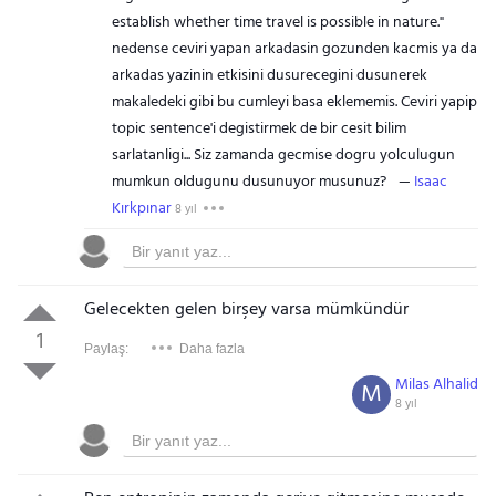
establish whether time travel is possible in nature."
nedense ceviri yapan arkadasin gozunden kacmis ya da
arkadas yazinin etkisini dusurecegini dusunerek
makaledeki gibi bu cumleyi basa eklememis. Ceviri yapip
topic sentence'i degistirmek de bir cesit bilim
sarlatanligi... Siz zamanda gecmise dogru yolculugun
mumkun oldugunu dusunuyor musunuz?
Isaac
Kırkpınar
8 yıl
Gelecekten gelen birşey varsa mümkündür
1
Paylaş:
Daha fazla
Milas Alhalid
M
8 yıl