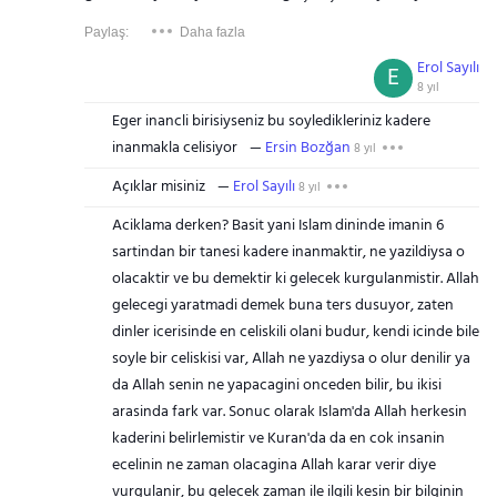
Paylaş:
Daha fazla
Erol Sayılı
E
8 yıl
Eger inancli birisiyseniz bu soyledikleriniz kadere
inanmakla celisiyor
Ersin Bozğan
8 yıl
Açıklar misiniz
Erol Sayılı
8 yıl
Aciklama derken? Basit yani Islam dininde imanin 6
sartindan bir tanesi kadere inanmaktir, ne yazildiysa o
olacaktir ve bu demektir ki gelecek kurgulanmistir. Allah
gelecegi yaratmadi demek buna ters dusuyor, zaten
dinler icerisinde en celiskili olani budur, kendi icinde bile
soyle bir celiskisi var, Allah ne yazdiysa o olur denilir ya
da Allah senin ne yapacagini onceden bilir, bu ikisi
arasinda fark var. Sonuc olarak Islam'da Allah herkesin
kaderini belirlemistir ve Kuran'da da en cok insanin
ecelinin ne zaman olacagina Allah karar verir diye
vurgulanir, bu gelecek zaman ile ilgili kesin bir bilginin