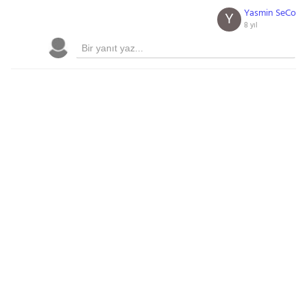
Yasmin SeCo
Y
8 yıl