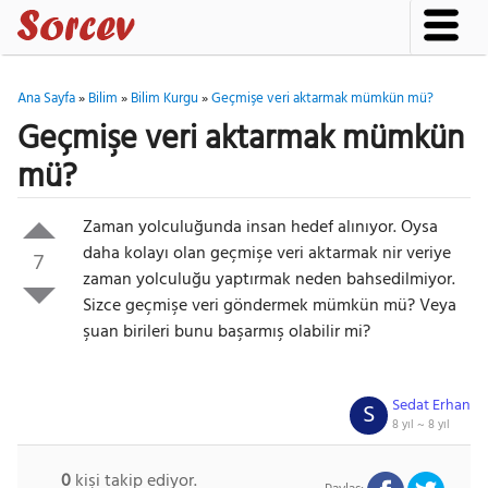
Ana Sayfa
»
Bilim
»
Bilim Kurgu
»
Geçmişe veri aktarmak mümkün mü?
Geçmişe veri aktarmak mümkün
mü?
Zaman yolculuğunda insan hedef alınıyor. Oysa
daha kolayı olan geçmişe veri aktarmak nir veriye
7
zaman yolculuğu yaptırmak neden bahsedilmiyor.
Sizce geçmişe veri göndermek mümkün mü? Veya
şuan birileri bunu başarmış olabilir mi?
Sedat Erhan
S
8 yıl ~
8 yıl
0
kişi takip ediyor.