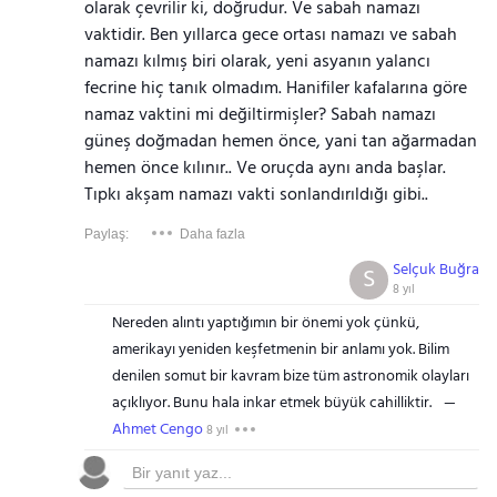
olarak çevrilir ki, doğrudur. Ve sabah namazı
vaktidir. Ben yıllarca gece ortası namazı ve sabah
namazı kılmış biri olarak, yeni asyanın yalancı
fecrine hiç tanık olmadım. Hanifiler kafalarına göre
namaz vaktini mi değiltirmişler? Sabah namazı
güneş doğmadan hemen önce, yani tan ağarmadan
hemen önce kılınır.. Ve oruçda aynı anda başlar.
Tıpkı akşam namazı vakti sonlandırıldığı gibi..
Paylaş:
Daha fazla
Selçuk Buğra
S
8 yıl
Nereden alıntı yaptığımın bir önemi yok çünkü,
amerikayı yeniden keşfetmenin bir anlamı yok. Bilim
denilen somut bir kavram bize tüm astronomik olayları
açıklıyor. Bunu hala inkar etmek büyük cahilliktir.
Ahmet Cengo
8 yıl