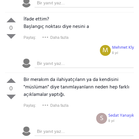
İfade ettim?
Başlangıç noktası diye nesini a
0
Paylaş:
Daha fazla
Mehmet Kly
M
8 yıl
Bir merakım da ilahiyatçıların ya da kendisini
"müslüman" diye tanımlayanların neden hep farklı
0
açıklamalar yaptığı.
Paylaş:
Daha fazla
Sedat Yanaşık
S
8 yıl