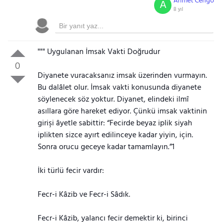
Ahmet Cengo
A
8 yıl
""" Uygulanan İmsak Vakti Doğrudur
0
Diyanete vuracaksanız imsak üzerinden vurmayın.
Bu dalâlet olur. İmsak vakti konusunda diyanete
söylenecek söz yoktur. Diyanet, elindeki ilmî
asıllara göre hareket ediyor. Çünkü imsak vaktinin
girişi âyetle sabittir: “Fecirde beyaz iplik siyah
iplikten sizce ayırt edilinceye kadar yiyin, için.
Sonra orucu geceye kadar tamamlayın.”1
İki türlü fecir vardır:
Fecr-i Kâzib ve Fecr-i Sâdık.
Fecr-i Kâzib, yalancı fecir demektir ki, birinci