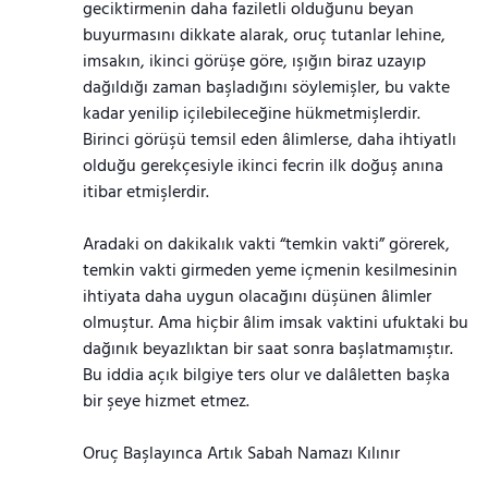
geciktirmenin daha faziletli olduğunu beyan
buyurmasını dikkate alarak, oruç tutanlar lehine,
imsakın, ikinci görüşe göre, ışığın biraz uzayıp
dağıldığı zaman başladığını söylemişler, bu vakte
kadar yenilip içilebileceğine hükmetmişlerdir.
Birinci görüşü temsil eden âlimlerse, daha ihtiyatlı
olduğu gerekçesiyle ikinci fecrin ilk doğuş anına
itibar etmişlerdir.
Aradaki on dakikalık vakti “temkin vakti” görerek,
temkin vakti girmeden yeme içmenin kesilmesinin
ihtiyata daha uygun olacağını düşünen âlimler
olmuştur. Ama hiçbir âlim imsak vaktini ufuktaki bu
dağınık beyazlıktan bir saat sonra başlatmamıştır.
Bu iddia açık bilgiye ters olur ve dalâletten başka
bir şeye hizmet etmez.
Oruç Başlayınca Artık Sabah Namazı Kılınır