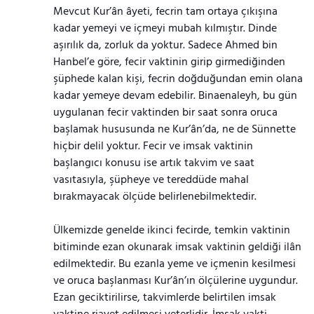
Mevcut Kur’ân âyeti, fecrin tam ortaya çıkışına
kadar yemeyi ve içmeyi mubah kılmıştır. Dinde
aşırılık da, zorluk da yoktur. Sadece Ahmed bin
Hanbel’e göre, fecir vaktinin girip girmediğinden
şüphede kalan kişi, fecrin doğduğundan emin olana
kadar yemeye devam edebilir. Binaenaleyh, bu gün
uygulanan fecir vaktinden bir saat sonra oruca
başlamak hususunda ne Kur’ân’da, ne de Sünnette
hiçbir delil yoktur. Fecir ve imsak vaktinin
başlangıcı konusu ise artık takvim ve saat
vasıtasıyla, şüpheye ve tereddüde mahal
bırakmayacak ölçüde belirlenebilmektedir.
Ülkemizde genelde ikinci fecirde, temkin vaktinin
bitiminde ezan okunarak imsak vaktinin geldiği ilân
edilmektedir. Bu ezanla yeme ve içmenin kesilmesi
ve oruca başlanması Kur’ân’ın ölçülerine uygundur.
Ezan geciktirilirse, takvimlerde belirtilen imsak