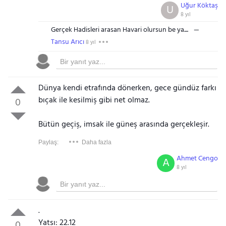
Uğur Köktaş
U
8 yıl
Gerçek Hadisleri arasan Havari olursun be ya....
Tansu Arıcı
8 yıl
Dünya kendi etrafında dönerken, gece gündüz farkı
bıçak ile kesilmiş gibi net olmaz.
0
Bütün geçiş, imsak ile güneş arasında gerçekleşir.
Paylaş:
Daha fazla
Ahmet Cengo
A
8 yıl
.
Yatsı: 22.12
0