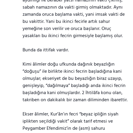
aydınlığı ile beraber yatsı namazının vakti çıkmış,
sabah namazının da vakti girmiş olmaktadır. Aynı
zamanda oruca başlama vakti, yani imsak vakti de
bu vakittir. Yani bu ikinci fecirle artık sahur
yemeğine son verilir ve oruca başlanır. Oruç
yasakları bu ikinci fecrin girmesiyle başlamış olur.
Bunda da ittifak vardır.
Kimi âlimler doğu ufkunda dağınık beyazlığın
“doğuşu” ile birlikte ikinci fecrin başladığına kani
olmuşlar; ekseriyet de bu beyazlığın biraz uzayıp,
genişleyip, “dağılmaya” başladığı anda ikinci fecrin
başladığına kani olmuşlardır. 2 İhtilâfa konu olan,
takriben on dakikalık bir zaman diliminden ibarettir.
Ekser âlimler, Kur’ân’ın fecri “beyaz ipliğin siyah
iplikten seçildiği vakit” olarak tarif etmesi ve
Peygamber Efendimiz’in de (asm) sahuru