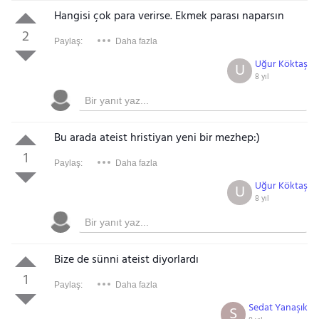
Hangisi çok para verirse. Ekmek parası naparsın
2
Paylaş:
Daha fazla
Uğur Köktaş
U
8 yıl
Bu arada ateist hristiyan yeni bir mezhep:)
1
Paylaş:
Daha fazla
Uğur Köktaş
U
8 yıl
Bize de sünni ateist diyorlardı
1
Paylaş:
Daha fazla
Sedat Yanaşık
S