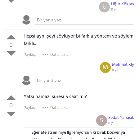
Uğur Köktaş
U
8 yıl
Hepsi aynı şeyi söylüyor bi farkla yöntem ve söylem
farklı..
0
Paylaş:
Daha fazla
Mehmet Kly
M
8 yıl
Yatsı namazı süresi 5 saat mi?
0
Paylaş:
Daha fazla
Sedat Yanaşık
S
8 yıl
Eğer ateistsen niye İlgileniyorsun ki bırak boşver ya