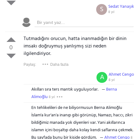
Sedat Yanaşık
S
8 yıl
Tutmadığını orucun, hatta inanmadığın bir dinin
imsakı doğruymuş yanlışmış sizi neden
0
ilgilendiriyor.
Paylaş:
Daha fazla
Ahmet Cengo
A
8 yıl
Akılları sıra ters mantık uyguluyorlar.
Berna
Alimoğlu
8 yıl
En tehlikelileri de ne biliyormusun Berna Alimoğlu
İslam'a kur'an'a inanıp gibi görünüp, Namazı, haccı, zikri
bildiğimiz manada yok diyenleri var. Yani akıllarınca
islamın içini boşaltıp daha kolay kendi saflarına çekmek.
Bu sayfada bunu bir kişide gördüm.
Ahmet Cengo
8