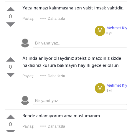
Yatsı namazı kalınmasına son vakit imsak vaktidir,
0
Paylaş:
Daha fazla
Mehmet Kly
M
8 yıl
Aslında anlıyor olsaydınız ateist olmazdınız sizde
haklısınız kusura bakmayın hayırlı geceler olsun
0
Paylaş:
Daha fazla
Mehmet Kly
M
8 yıl
Bende anlamıyorum ama müslümanım
0
Paylaş:
Daha fazla