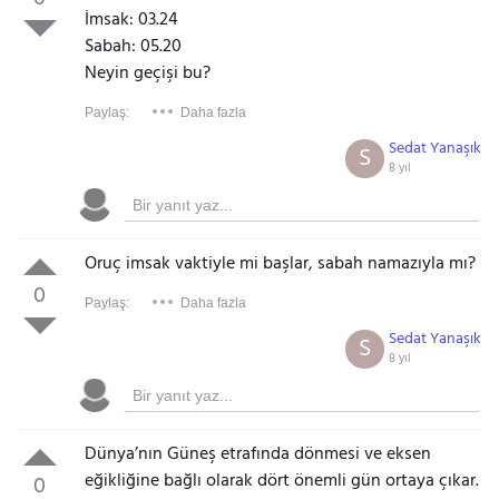
İmsak: 03.24
Sabah: 05.20
Neyin geçişi bu?
Paylaş:
Daha fazla
Sedat Yanaşık
S
8 yıl
Oruç imsak vaktiyle mi başlar, sabah namazıyla mı?
0
Paylaş:
Daha fazla
Sedat Yanaşık
S
8 yıl
Dünya’nın Güneş etrafında dönmesi ve eksen
eğikliğine bağlı olarak dört önemli gün ortaya çıkar.
0