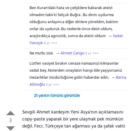
Ben Kuran'daki hata ve çelişkilere bakarak ateist
olmadım tabii ki Selçuk Buğra . Bu dinin uydurma
olduğunu anlayınca diğer dinlere yöneldim, baktım
onlar da uyduruk. Bu nedenle önce deist oldum,
araştırdıkça agnostik, sonra da ateist oldum
Sedat
Yanaşık
8 yıl
Ne mutlu size.
Ahmet Cengo
8 yıl
Lütfen vasiyet bırakın cenaze namazınızı kılmasınlar
sedat bey. Noterden onaylatın hangi ilde yaşıyorsanız
mezarlıklar müdürlüğüne gidin haberdar edin.
Berna
Alimoğlu
8 yıl
25 yanıtın tümünü görüntüle
Sevgili Ahmet kardeşim Yeni Asya'nın açıklamasını
copy-paste yaparak bir yere ulaşmak pek mümkün
3
değil. Fecr, Türkçeye tan ağarması ya da şafak vakti