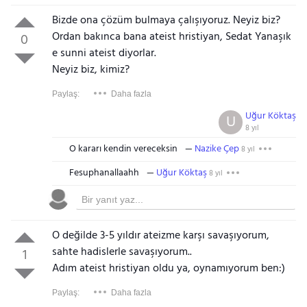
Bizde ona çözüm bulmaya çalışıyoruz. Neyiz biz?
Ordan bakınca bana ateist hristiyan, Sedat Yanaşık
0
e sunni ateist diyorlar.
Neyiz biz, kimiz?
Paylaş:
Daha fazla
Uğur Köktaş
U
8 yıl
O kararı kendin vereceksin
Nazike Çep
8 yıl
Fesuphanallaahh
Uğur Köktaş
8 yıl
O değilde 3-5 yıldır ateizme karşı savaşıyorum,
sahte hadislerle savaşıyorum..
1
Adım ateist hristiyan oldu ya, oynamıyorum ben:)
Paylaş:
Daha fazla