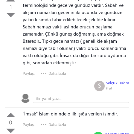
terminolojisinde gece ve gündüz vardır. Sabah ve
1
akşam namazları gecenin iki ucunda ve gündüze
yakın kısımda tabir edilebilecek şekilde kılınır.
Sabah namazı vakti aslında orucun başlama
zamanıdır. Çünkü güneş doğmamış, ama doğmak
üzeredir.. Tıpkı gece namazı ( genellikle akşam
namazı diye tabir olunan) vakti orucu sonlandırma
vakti olduğu gibi. İmsak da diğer bir sürü uydurma
gibi, sonradan eklenmiştir..
Paylaş:
Daha fazla
Selçuk Buğra
S
8 yıl
"İmsak" İslam dininde o ilk ışığa verilen isimdir.
0
Paylaş:
Daha fazla