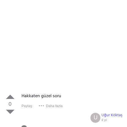
Hakkaten güzel soru
0
Paylaş:
Daha fazla
Uğur Köktaş
U
8 yıl