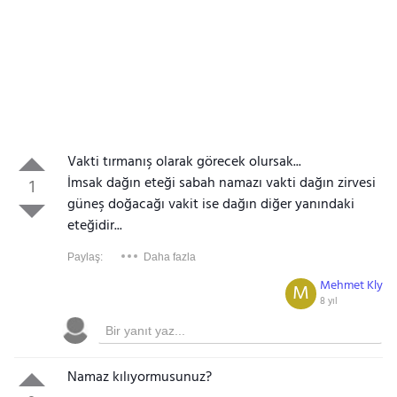
Vakti tırmanış olarak görecek olursak...
İmsak dağın eteği sabah namazı vakti dağın zirvesi
1
güneş doğacağı vakit ise dağın diğer yanındaki
eteğidir...
Paylaş:
Daha fazla
Mehmet Kly
M
8 yıl
Namaz kılıyormusunuz?