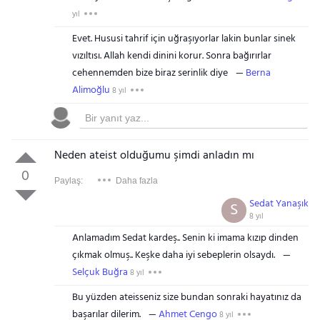
yıl
Evet. Hususi tahrif için uğraşıyorlar lakin bunlar sinek
vızıltısı. Allah kendi dinini korur. Sonra bağırırlar
cehennemden bize biraz serinlik diye
Berna
Alimoğlu
8 yıl
Neden ateist olduğumu şimdi anladın mı
0
Paylaş:
Daha fazla
Sedat Yanaşık
S
8 yıl
Anlamadım Sedat kardeş.. Senin ki imama kızıp dinden
çıkmak olmuş.. Keşke daha iyi sebeplerin olsaydı.
Selçuk Buğra
8 yıl
Bu yüzden ateisseniz size bundan sonraki hayatınız da
başarılar dilerim.
Ahmet Cengo
8 yıl