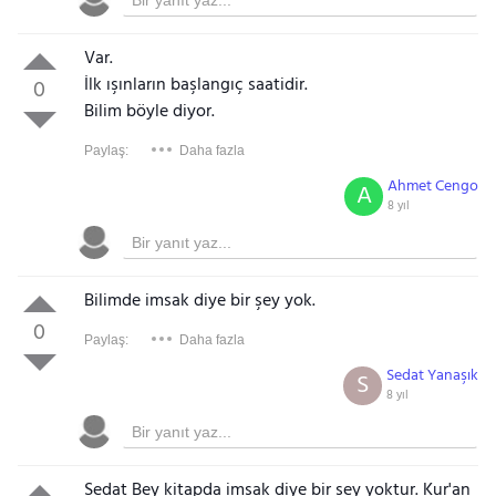
Var.
İlk ışınların başlangıç saatidir.
0
Bilim böyle diyor.
Paylaş:
Daha fazla
Ahmet Cengo
A
8 yıl
Bilimde imsak diye bir şey yok.
0
Paylaş:
Daha fazla
Sedat Yanaşık
S
8 yıl
Sedat Bey kitapda imsak diye bir şey yoktur. Kur'an