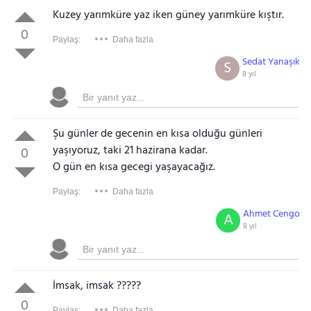
Kuzey yarımküre yaz iken güney yarımküre kıştır.
0
Paylaş:
Daha fazla
Sedat Yanaşık
S
8 yıl
Şu günler de gecenin en kısa olduğu günleri
yaşıyoruz, taki 21 hazirana kadar.
0
O gün en kısa gecegi yaşayacağız.
Paylaş:
Daha fazla
Ahmet Cengo
A
8 yıl
İmsak, imsak ?????
0
Paylaş:
Daha fazla