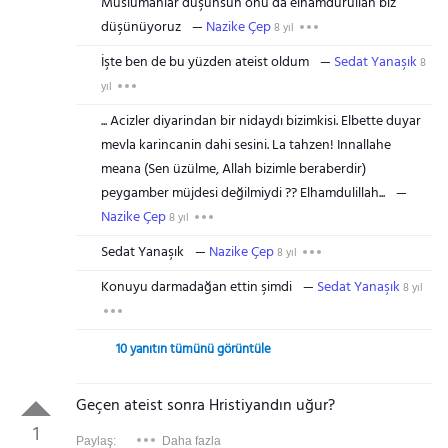
Müslümanlar düşünsün onu da elhamdürüllah biz
düşünüyoruz
Nazike Çep
8 yıl
İşte ben de bu yüzden ateist oldum
Sedat Yanaşık
8
yıl
... Acizler diyarindan bir nidaydı bizimkisi. Elbette duyar
mevla karincanin dahi sesini. La tahzen! Innallahe
meana (Sen üzülme, Allah bizimle beraberdir)
peygamber müjdesi değilmiydi ?? Elhamdulillah...
Nazike Çep
8 yıl
Sedat Yanaşık
Nazike Çep
8 yıl
Konuyu darmadağan ettin şimdi
Sedat Yanaşık
8 yıl
10 yanıtın tümünü görüntüle
Geçen ateist sonra Hristiyandın uğur?
1
Paylaş:
Daha fazla