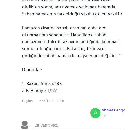
vaktine riayet edilmesi yeterlidir. İmsak vakti
girdikten sonra, artık yemek ve içmek haramdır.
Sabah namazının farz olduğu vakit, işte bu vakittir.
Ramazan dışında sabah ezanının daha geç
okunmasının sebebi ise, Hanefîlerce sabah
namazının ortalık biraz aydınlandığında kılınması
sünnet olduğu içindir. Fakat bu, fecir vakti
girdiğinde sabah namazı kılmaya engel değildir. """
Dipnotlar:
1- Bakara Sûresi, 187.
2-F. Hindiye, 1/177.
Paylaş:
Daha fazla
Ahmet Cengo
A
8 yıl