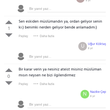
8 yıl
Sen eskiden müslümandın ya, ordan geliyor senin
ki:) benimki nerden geliyor bende anlamadım:)
1
Paylaş:
Daha fazla
Uğur Köktaş
U
8 yıl
Bir karar verin ya nesiniz ateist misiniz müslüman
mısın neysen ne bizi ilgilendirmez
0
Paylaş:
Daha fazla
Nazike Çep
N
8 yıl