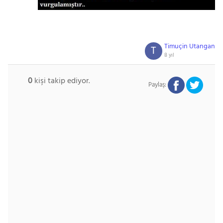
Timuçin Utangan
T
8 yıl
0
kişi takip ediyor.
Paylaş: