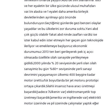
tehlikesini onlarda yaşıyor.Abd de sivil silahlanma %83
ve her eyaletin bir ülke gücünde ulusul muhafızları
var.Ve alaska ve 1 eyalet daha amerika birleşik
devletlerinden ayrılmayı göz önünde
bulunduruyor.Geçtiğimiz günlerde gezi benzeri olaylar
yaşadılar ve bu ülkelerini zor duruma soktu.Yani abd
çok güçlü olabilir fakat abd ninde zaafları var.Biz ise
ister kabul edin ister etmeyin her geçen gün teknolojide
ilerliyor ve emeklemeye başlıyoruz ekonomik
durumumuz 2013 ten beri gerileyerek pek iç açıcı
olmasada özellikle silah sanayide yerlileşmeye
gidildi.2000 yılında % 20 seviyesinde yerli olan silah
sanayimiz bu gün %60+ seviyesinde yerli sanayi
devrimini yaşayamaysn ülkemiz 400 beygire kadar
motor üretti.ufsk boyutlarda bir jet motoru prototipi
ortaya çıkardık.Silahlı insansız hava aracı üretmeyi
başardık(sadece 7ülkenin var) elektromanyetik top
üretmeyi başardık(amerika ve ingilterede var) elektrikli
motor üzerinde ve pil üzerinde çalışmalar yaptık eğer