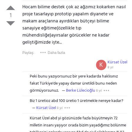
Hocam bilime destek çok az ağzımız kokarken nasıl
proje tasarlayıp prototip yapalım diyanete ve
1
makam araçlarına ayırdıkları bütçeyi bilime
sanayiye eğitime(özellikle tıp
mühendisliğe)ayırsalar görücekler ne kadar
geliştiğimizde işte...
Paylaş:
Daha fazla
Kürsat Üzel
K
8 yıl
Peki bunu yazıyorsunuz bir yere kadarda haklısınız
fakat Türkiye'de yapay damar üretildi bunu neden
görmüyorsunuz.
Berke Lülecioğlu
8 yıl
Biz 1 üretioz abd 100 üretio 1 üretmekle nereye kadar?
Kürsat Üzel
8 yıl
Kürsat Üzel abd yi gözünüzde fazla büyütmeyin 72
milletin insanı yaşıyor orada bizim yaşadığımız bölünme