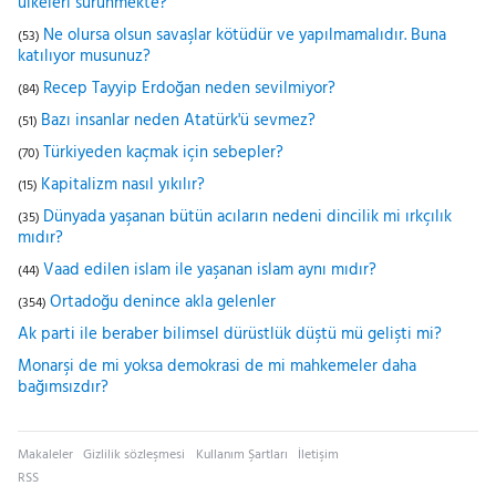
ülkeleri sürünmekte?
Ne olursa olsun savaşlar kötüdür ve yapılmamalıdır. Buna
(53)
katılıyor musunuz?
Recep Tayyip Erdoğan neden sevilmiyor?
(84)
Bazı insanlar neden Atatürk'ü sevmez?
(51)
Türkiyeden kaçmak için sebepler?
(70)
Kapitalizm nasıl yıkılır?
(15)
Dünyada yaşanan bütün acıların nedeni dincilik mi ırkçılık
(35)
mıdır?
Vaad edilen islam ile yaşanan islam aynı mıdır?
(44)
Ortadoğu denince akla gelenler
(354)
Ak parti ile beraber bilimsel dürüstlük düştü mü gelişti mi?
Monarşi de mi yoksa demokrasi de mi mahkemeler daha
bağımsızdır?
Makaleler
Gizlilik sözleşmesi
Kullanım Şartları
İletişim
RSS