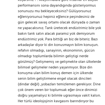
koşarsınız ? . Araştırmalara göre insanlar en büyük
performansını sona dayandıgında gösteriyormus
sonunuzu mu bekleyeceksiniz? Gülüyorsunuz
eğleniyorsunuz hepiniz eğlence peşindesiniz de
gün gelecek savaş ortamı olacak dünyada o zaman
ne yapacaksınız. Tank üretecek endüstrimiz bile yok
bakın tank satın alacak paramız yok demiyorum
endüstrimiz yok. Para bittiği an biz de biteriz. Bazı
arkadaşlar diyor ki din konusmayın bilim konuşun.
refahın olmadıgı, sanayinin, ekonominin, gücün
olmadıgı toplumlarda bilimin geliştigi nerde
görülmüş? Gelişmemiş ve gelişmekte olan ülkelerde
bilimsel gelişmeler neden yaşanmıyor. Bize din
konuşma ulan bilim konuş demen için ülkende
senin bilim geliştirmene engel olacak dincileri
(dindar değil) ,yobazları temizlemen gerekiyor. Dine
çok önem veren bir toplumsak eğer önce dinimizi
doğru yaşamalıyız ki bilimle ugrasmaya vakit kalsın.
Her türlü ideolojojinin kavgasını barındırıyor bu