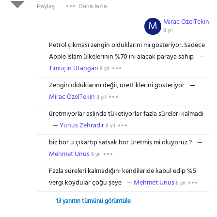
Paylaş:
Daha fazla
Mirac ÖzelTekin
M
8 yıl
Petrol çıkması zengin olduklarını mı gösteriyor. Sadece
Apple İslam ülkelerinin %70 ini alacak paraya sahip
Timuçin Utangan
8 yıl
Zengin olduklarını değil, ürettiklerini gösteriyor
Mirac ÖzelTekin
8 yıl
üretmiyorlar aslında tüketiyorlar fazla süreleri kalmadı
Yunus Zehradır
8 yıl
biz bor u çıkartıp satsak bor üretmiş mi oluyoruz ?
Mehmet Unus
8 yıl
Fazla süreleri kalmadığını kendileride kabul edip %5
vergi koydular çoğu şeye
Mehmet Unus
8 yıl
13 yanıtın tümünü görüntüle