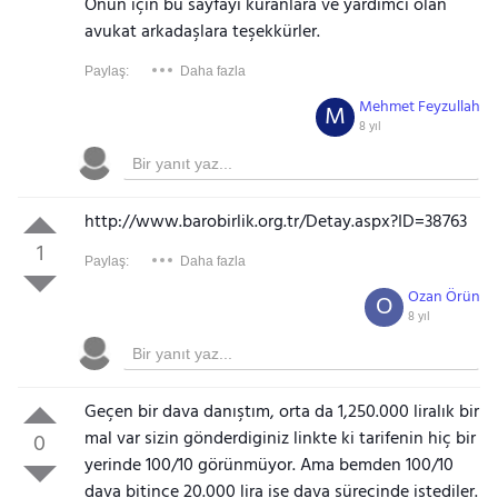
Onun için bu sayfayı kuranlara ve yardımcı olan
avukat arkadaşlara teşekkürler.
Paylaş:
Daha fazla
Mehmet Feyzullah
M
8 yıl
http://www.barobirlik.org.tr/Detay.aspx?ID=38763
1
Paylaş:
Daha fazla
Ozan Örün
O
8 yıl
Geçen bir dava danıştım, orta da 1,250.000 liralık bir
mal var sizin gönderdiginiz linkte ki tarifenin hiç bir
0
yerinde 100/10 görünmüyor. Ama bemden 100/10
dava bitince 20.000 lira ise dava sürecinde istediler.