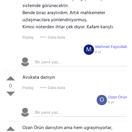
sistemde görünecektir.
Bende biraz araştırdım. Artık mahkemeler
uzlaşmacılara yönlendiriyormuş.
Kimisi noterden ihtar çek diyor. Kafam karıştı.
Paylaş:
Daha fazla
Mehmet Feyzullah
M
8 yıl
Avukata danışın
0
Paylaş:
Daha fazla
Ozan Örün
O
8 yıl
Ozan Örün danıştım ama hem ugraşmıyorlar,