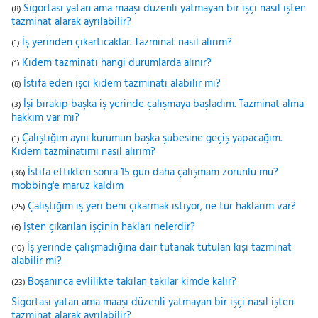
Sigortası yatan ama maaşı düzenli yatmayan bir işçi nasıl işten
(8)
tazminat alarak ayrılabilir?
İş yerinden çıkartıcaklar. Tazminat nasıl alırım?
(1)
Kıdem tazminatı hangi durumlarda alınır?
(1)
İstifa eden işci kıdem tazminatı alabilir mi?
(8)
İşi bırakıp başka iş yerinde çalışmaya başladım. Tazminat alma
(3)
hakkım var mı?
Çalıştığım aynı kurumun başka şubesine geçiş yapacağım.
(1)
Kıdem tazminatımı nasıl alırım?
İstifa ettikten sonra 15 gün daha çalışmam zorunlu mu?
(36)
mobbing'e maruz kaldım
Çalıştığım iş yeri beni çıkarmak istiyor, ne tür haklarım var?
(25)
İşten çıkarılan işçinin hakları nelerdir?
(6)
İş yerinde çalışmadığına dair tutanak tutulan kişi tazminat
(10)
alabilir mi?
Boşanınca evlilikte takılan takılar kimde kalır?
(23)
Sigortası yatan ama maaşı düzenli yatmayan bir işçi nasıl işten
tazminat alarak ayrılabilir?