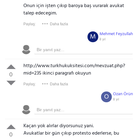
Onun için işten çıkıp baroya baş vurarak avukat
talep edecegim.
Paylaş:
Daha fazla
Mehmet Feyzullah
M
8 yıl
http://www.turkhukuksitesi.com/mevzuat.php?
mid=235 ikinci paragrafı okuyun
0
Paylaş:
Daha fazla
Ozan Örün
O
8 yıl
Kaçarı yok alırlar diyorsunuz yani.
Avukatlar bir gün çıkıp protesto ederlerse, bu
0