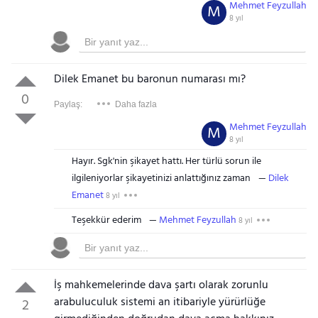
Mehmet Feyzullah
M
8 yıl
Dilek Emanet bu baronun numarası mı?
0
Paylaş:
Daha fazla
Mehmet Feyzullah
M
8 yıl
Hayır. Sgk'nin şikayet hattı. Her türlü sorun ile
ilgileniyorlar şikayetinizi anlattığınız zaman
Dilek
Emanet
8 yıl
Teşekkür ederim
Mehmet Feyzullah
8 yıl
İş mahkemelerinde dava şartı olarak zorunlu
arabuluculuk sistemi an itibariyle yürürlüğe
2