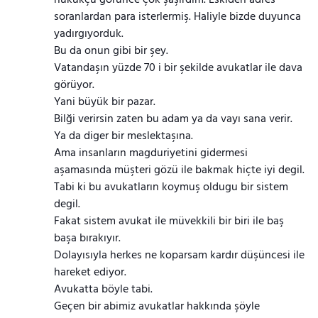
hukukçu görünce çok şaşırdım. Eskiden adres
soranlardan para isterlermiş. Haliyle bizde duyunca
yadırgıyorduk.
Bu da onun gibi bir şey.
Vatandaşın yüzde 70 i bir şekilde avukatlar ile dava
görüyor.
Yani büyük bir pazar.
Bilği verirsin zaten bu adam ya da vayı sana verir.
Ya da diger bir meslektaşına.
Ama insanların magduriyetini gidermesi
aşamasında müşteri gözü ile bakmak hiçte iyi degil.
Tabi ki bu avukatların koymuş oldugu bir sistem
degil.
Fakat sistem avukat ile müvekkili bir biri ile baş
başa bırakıyır.
Dolayısıyla herkes ne koparsam kardır düşüncesi ile
hareket ediyor.
Avukatta böyle tabi.
Geçen bir abimiz avukatlar hakkında şöyle