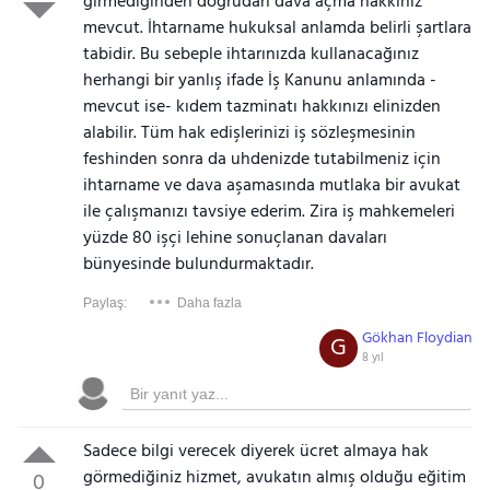
girmediğinden doğrudan dava açma hakkınız
mevcut. İhtarname hukuksal anlamda belirli şartlara
tabidir. Bu sebeple ihtarınızda kullanacağınız
herhangi bir yanlış ifade İş Kanunu anlamında -
mevcut ise- kıdem tazminatı hakkınızı elinizden
alabilir. Tüm hak edişlerinizi iş sözleşmesinin
feshinden sonra da uhdenizde tutabilmeniz için
ihtarname ve dava aşamasında mutlaka bir avukat
ile çalışmanızı tavsiye ederim. Zira iş mahkemeleri
yüzde 80 işçi lehine sonuçlanan davaları
bünyesinde bulundurmaktadır.
Paylaş:
Daha fazla
Gökhan Floydian
G
8 yıl
Sadece bilgi verecek diyerek ücret almaya hak
görmediğiniz hizmet, avukatın almış olduğu eğitim
0