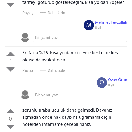
tarifeyi götürüp gösterecegim. kısa yoldan köşeler
Paylaş:
Daha fazla
Mehmet Feyzullah
M
8 yıl
En fazla %25. Kısa yoldan köşeyse keşke herkes
okusa da avukat olsa
1
Paylaş:
Daha fazla
Ozan Örün
O
8 yıl
zorunlu arabuluculuk daha gelmedi. Davanızı
açmadan önce hak kaybına uğramamak için
0
noterden ihtarname çekebilirsiniz.