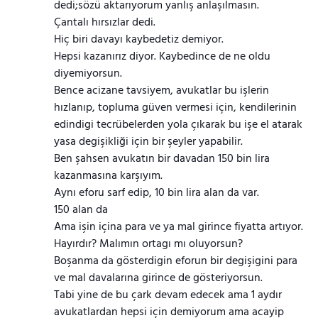
dedi;sözü aktarıyorum yanlış anlaşılmasın.
Çantalı hırsızlar dedi.
Hiç biri davayı kaybedetiz demiyor.
Hepsi kazanırız diyor. Kaybedince de ne oldu
diyemiyorsun.
Bence acizane tavsiyem, avukatlar bu işlerin
hızlanıp, topluma güven vermesi için, kendilerinin
edindigi tecrübelerden yola çıkarak bu işe el atarak
yasa degişikliği için bir şeyler yapabilir.
Ben şahsen avukatın bir davadan 150 bin lira
kazanmasına karşıyım.
Aynı eforu sarf edip, 10 bin lira alan da var.
150 alan da
Ama işin içina para ve ya mal girince fiyatta artıyor.
Hayırdır? Malımın ortagı mı oluyorsun?
Boşanma da gösterdigin eforun bir degişigini para
ve mal davalarına girince de gösteriyorsun.
Tabi yine de bu çark devam edecek ama 1 aydır
avukatlardan hepsi için demiyorum ama acayip