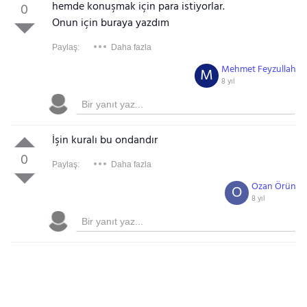
hemde konuşmak için para istiyorlar.
0
Onun için buraya yazdım
Paylaş:
Daha fazla
Mehmet Feyzullah
M
8 yıl
İşin kuralı bu ondandır
0
Paylaş:
Daha fazla
Ozan Örün
O
8 yıl