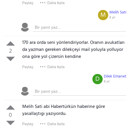
Paylaş:
Daha fazla
Melih Sati
M
8 yıl
170 ara orda seni yönlendiriyorlar. Oranın avukatları
da yazman gereken dilekçeyi mail yoluyla yolluyor
2
ona göre yol çizersin kendine
Paylaş:
Daha fazla
Dilek Emanet
D
8 yıl
Melih Sati abi Habertürkün haberine göre
yasallaştıgı yazıyordu.
0
Paylaş:
Daha fazla