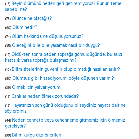
Beyin ölümünü neden geri getiremiyoruz? Bunun temel
(15)
sebebi ne?
Ölünce ne olacağız?
(75)
Ölüm nedir?
(80)
Ölüm hakkında ne düşünüyorsunuz?
(74)
Öleceğini bile bile yaşamak nasıl bir duygu?
(35)
Öldükten sonra beden toprağa gömüldüğünde, bulaşıcı
(18)
hastalık varsa toprağa bulaşmaz mı?
Bilim sitelerinin güvenilir olup olmadığı nasıl anlaşılır?
(10)
Ölümsüz gibi hissediyorum, böyle düşünen var mı?
(50)
Ölmek için yalvarıyorum
(39)
Canlılar neden ölmek zorundadır?
(19)
Hayatınızın son günü olduğunu bilseydiniz hayata dair ne
(15)
söylerdiniz
Neden cennete veya cehenneme gitmemiz için ölmemiz
(44)
gerekiyor?
Bilim kurgu dizi önerileri
(99)