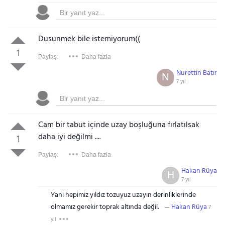
Dusunmek bile istemiyorum((
1
Paylaş:
Daha fazla
Nurettin Batır
N
7 yıl
Cam bir tabut içinde uzay boşluğuna fırlatılsak
daha iyi değilmi ....
1
Paylaş:
Daha fazla
Hakan Rüya
H
7 yıl
Yani hepimiz yıldız tozuyuz uzayın derinliklerinde
olmamız gerekir toprak altında değil.
Hakan Rüya
7
yıl