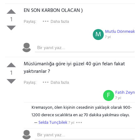
EN SON KARBON OLACAN )
1
Paylaş:
Daha fazla
Mutlu Dönmeak
M
7 yıl
Müslümanlığa göre iyi güzel 40 gün felan fakat
yaktıranlar ?
1
Paylaş:
Daha fazla
Fatih Zeyn
F
7 yıl
Kremasyon, ölen kişinin cesedinin yaklaşık olarak 900-
1200 derece sıcaklıkta en az 70 dakika yakılması olayı.
Selda Tunçbilek
7 yıl