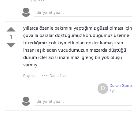
7 yıl
yıllarca özenle bakımını yaptığımız güzel olması için
çuvalla paralar döktüğümüz koruduğumuz üzerine
1
titrediğimiz çok kıymetli olan gözler kamaştıran
insanı aşık eden vucudumuzun mezarda düştüğü
durum içler acısı inanılmaz iğrenç bir yok oluşu
varmış..
Paylaş:
Daha fazla
Duran Guniz
D
7 yıl