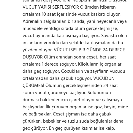
tamamen gevşiyor, idrar ve sperm akıntısı oluşuyor.
VÜCUT YAPISI SERTLEŞİYOR Ölümden itibaren
ortalama 10 saat içerisinde vücut kaskatı oluyor.
Adrenalin salgılanılan bir anda; yani heyecanlı veya
mücadele verildiği sırada ölüm gerçekleşmişse,
vücut aynı anda katılaşmaya başlıyor.. Savaşta ölen
insanların vuruldukları şekilde katılaşmaları da bu
yüzden oluyor. VÜCUT ISISI BİR GÜNDE 24 DERECE
DÜŞÜYOR Ölüm anından sonra ceset, her saat
ortalama 1 derece soğuyor. Kiloluların iç organları
daha geç soğuyor. Çocukların ve zayıfların vücudu
ortalamadan daha çabuk soğuyor. VÜCUDUN
ÇÜRÜMESİ Ölümün gerçekleşmesinden 24 saat
sonra vücut çürümeye başlıyor. Solunumun
durması bakteriler için işaret oluyor ve çalışmaya
başlıyorlar. İlk çürüyen organlar ise göz, beyin, mide
ve bağırsaklar. Ceset şişman ise daha çabuk
çürürken, bebekler ve tuzlu suda boğulanlar daha
geç çürüyor. En geç çürüyen kısımlar ise kalp,