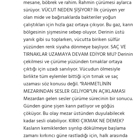
mesane, böbrek ve rahim. Rahmin çürümesi aylarca
sürüyor. VÜCUT NEDEN ŞİŞİYOR? İlk çürüyen yer
olan mide ve bağırsaklarda bakteriler yoğun
çalıştıkları için hızla gaz ortaya çıkıyor. Bu gaz, karın
bölgesinin şişmesine sebep oluyor. Derinin üstü
yanık gibi su toplarken, vücutta biriken sülfür
yüzünden renk siyaha dönmeye başlıyor. SAÇ VE
TIRNAKLAR UZAMAYA DEVAM EDİYOR MU? Derinin
çekilmesi ve çürüme yüzünden tırnaklar ortaya
çıktığı için uzadı sanılıyor. Vücudun ölmesiyle
birlikte tüm eylemler bittiği için tırnak ve saç
uzaması söz konusu değil. “RAHMETLİNİN
MEZARINDAN SESLER GELİYOR”UN AÇIKLAMASI
Mezardan gelen sesler çürüme sürecinin bir sonucu.
Günden güne şişen karın patlıyor ve göğüs
çöküyor. Bu olay mezar üstünden duyulabilecek
kadar sesli olabiliyor. KIRKI ÇIKMAK NE DEMEK?
Kasların kemiklerden sıyrılıp dökülmeye başlama
zamanı kırkıncı güne rastladığı için, halk arasında