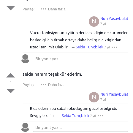
1
Paylaş:
Daha fazla
Nuri Yasavbulat
N
7 yıl
Vucut fonksiyonunu yitirip deri cekildigin de curumeler
basladigi icin tirnak ortaya daha belirgin ciktigindan
uzadi sanilmis Olabilir.
Selda Tunçbilek
7 yıl
selda hanım teşekkür ederim.
1
Paylaş:
Daha fazla
Nuri Yasavbulat
N
7 yıl
Rica ederim bu sabah okudugum guzel bi bilgi idi.
Sevgiyle kalin.
Selda Tunçbilek
7 yıl