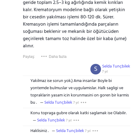
geride toplam 2.5–3 kg ağırlığında kemik kırıkları
kalır. Krematoryum modeline bağlı olarak yetişkin
bir cesedin yakılması işlemi 80-120 dk. Sürer.
Kremasyon işlemi tamamlandığında parçaların
soğuması beklenir ve mekanik bir öğütücüden
geçirilerek tamamı toz halinde özel bir kaba (urne)
alınır.
Paylaş:
Daha fazla
Selda Tunçbilek
S
7 yıl
Yakilmaz ise sorun yok.) Ama insanlar Boyle bi
yontemde bulmuslar ve uygulamislar. Halk sagligi ve
topraklarin yasam icin korunmasini on goren bir karmis
bu .
Selda Tunçbilek
7 yıl
Konu topraga gubre olarak katki saglamak ise Olabilir.
Selda Tunçbilek
7 yıl
Haklisiniz .
Selda Tunçbilek
7 yıl