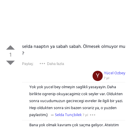
selda naaptın ya sabah sabah. Ölmesek olmuyor mu
?
1
Paylaş:
Daha fazla
Yücel Ozbey
Y
7 yıl
Yok yok yucel bey olmeyin saglikli yasayayin. Daha
birlikte ogrenip okuyacagimiz cok seyler var. Oldukten
sonra vucudumuzun gecirecegi evreler ile ilgili bir yazi.
Hep oldukten sonra sini bazen sorariz ya, o yuzden
paylastim.)
Selda Tunçbilek
7 yıl
Bana yok olmak kavramı çok saçma geliyor. Ateistim