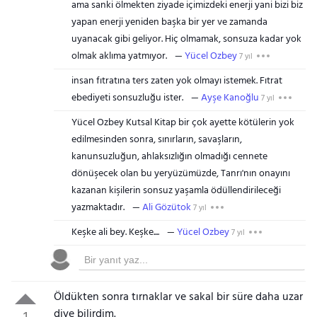
ama sanki ölmekten ziyade içimizdeki enerji yani bizi biz
yapan enerji yeniden başka bir yer ve zamanda
uyanacak gibi geliyor. Hiç olmamak, sonsuza kadar yok
olmak aklıma yatmıyor.
Yücel Ozbey
7 yıl
insan fıtratına ters zaten yok olmayı istemek. Fıtrat
ebediyeti sonsuzluğu ister.
Ayşe Kanoğlu
7 yıl
Yücel Ozbey Kutsal Kitap bir çok ayette kötülerin yok
edilmesinden sonra, sınırların, savaşların,
kanunsuzluğun, ahlaksızlığın olmadığı cennete
dönüşecek olan bu yeryüzümüzde, Tanrı'nın onayını
kazanan kişilerin sonsuz yaşamla ödüllendirileceği
yazmaktadır.
Ali Gözütok
7 yıl
Keşke ali bey. Keşke....
Yücel Ozbey
7 yıl
Öldükten sonra tırnaklar ve sakal bir süre daha uzar
diye bilirdim.