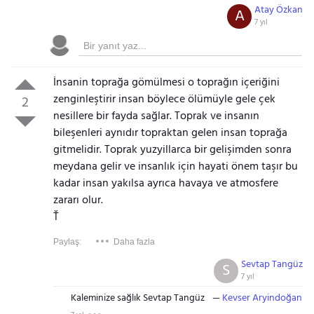
Atay Özkan
A
7 yıl
İnsanin toprağa gömülmesi o toprağın içeriğini
zenginleştirir insan böylece ölümüyle gele çek
2
nesillere bir fayda sağlar. Toprak ve insanın
bileşenleri aynıdır topraktan gelen insan toprağa
gitmelidir. Toprak yuzyillarca bir gelişimden sonra
meydana gelir ve insanlık için hayati önem taşır bu
kadar insan yakılsa ayrıca havaya ve atmosfere
zararı olur.
Ť
Paylaş:
Daha fazla
Sevtap Tangüz
S
7 yıl
Kaleminize sağlık Sevtap Tangüz
Kevser Aryindoğan