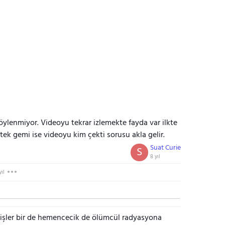
öylenmiyor. Videoyu tekrar izlemekte fayda var ilkte
 tek gemi ise videoyu kim çekti sorusu akla gelir.
Suat Curie
S
8 yıl
yıl
işler bir de hemencecik de ölümcül radyasyona