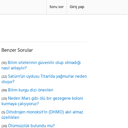
Soru sor
Giriş yap
Benzer Sorular
Bilim sitelerinin güvenilir olup olmadığı
(10)
nasıl anlaşılır?
Satürn'ün uydusu Titan'da yağmurlar neden
(22)
oluşur?
Bilim kurgu dizi önerileri
(99)
Neden Mars gibi ölü bir gezegene koloni
(25)
kurmaya çalışıyoruz?
Dihidrojen monoksit'in (DHMO) akıl almaz
(5)
özellikleri
Ölümsüzlük bulundu mu?
(26)