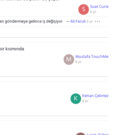
Suat Curie
S
8 yıl
san göndermeye gelince iş değişiyor
Ali Faruk
8 yıl
bir kısmında
Mustafa TouchMe
M
8 yıl
Kenan Çekmez
K
8 yıl