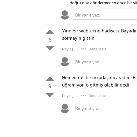
doğru olsa göndermeden önce bir sür
Yine bir webtekno hadisesi. Bayadi
sormayin gitsin
6
Paylaş:
Daha fazla
Hemen rus bir arkadaşımı aradım. B
uğramıyor, o gitmiş olabilir dedi
9
Paylaş:
Daha fazla