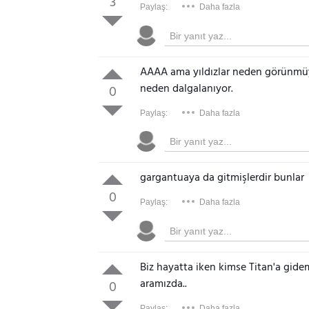
3
Paylaş:
Daha fazla
AAAA ama yıldızlar neden görünmüy
neden dalgalanıyor.
0
Paylaş:
Daha fazla
gargantuaya da gitmişlerdir bunlar
0
Paylaş:
Daha fazla
Biz hayatta iken kimse Titan'a gide
aramızda..
0
Paylaş:
Daha fazla