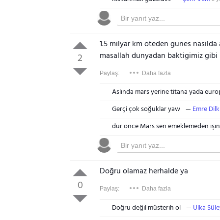
1.5 milyar km oteden gunes nasilda a
masallah dunyadan baktigimiz gib
2
Paylaş:
Daha fazla
Aslında mars yerine titana yada europ
Gerçi çok soğuklar yaw
Emre Dilk
dur önce Mars sen emeklemeden ışın
Doğru olamaz herhalde ya
0
Paylaş:
Daha fazla
Doğru değil müsterih ol
Ulka Sül