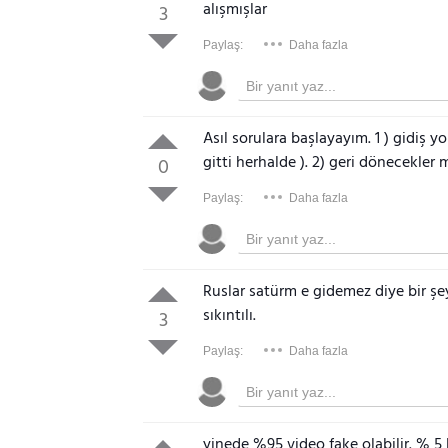
alışmışlar
3
Paylaş:
Daha fazla
Asıl sorulara başlayayım. 1 ) gidiş 
gitti herhalde ). 2) geri dönecekler m
0
Paylaş:
Daha fazla
Ruslar satürm e gidemez diye bir ş
sıkıntılı.
3
Paylaş:
Daha fazla
yinede %95 video fake olabilir. % 5 