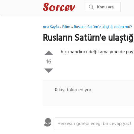
Ana Sayfa
»
Bilim
»
Rusların Satürn'e ulaştığı doğru mu?
Rusların Satürn'e ulaştı
hiç inandırıcı değil ama yine de pa
16
0
kişi takip ediyor.