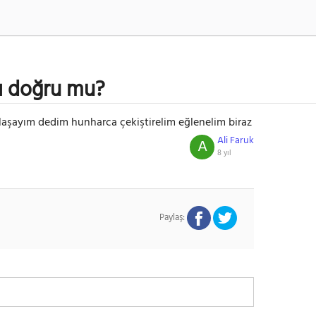
ğı doğru mu?
ylaşayım dedim hunharca çekiştirelim eğlenelim biraz
Ali Faruk
A
8 yıl
Paylaş: