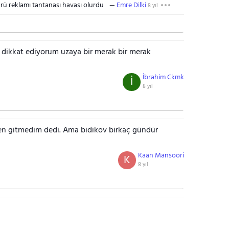
ü reklamı tantanası havası olurdu
Emre Dilki
8 yıl
r dikkat ediyorum uzaya bir merak bir merak
İbrahim Ckmk
İ
8 yıl
en gitmedim dedi. Ama bidikov birkaç gündür
Kaan Mansoori
K
8 yıl