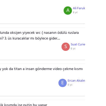
Ali Faruk
A
8 yıl
yolunda oksijen yiyecek wc ( nasanın ödülü ruslara
i? 3. üs kuracaklar mı böylece gider....
Suat Curie
S
8 yıl
ey yok da titan a insan gönderme video çekme kısmı
Ercan Akalın
E
8 yıl
lik kısımda ise putin bu yapar