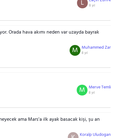
Laçin Zühre
L
8 yıl
or. Orada hava akımı neden var uzayda bayrak
Muhammed Zar
M
8 yıl
Merve Temli
M
8 yıl
meyecek ama Mars'a ilk ayak basacak kişi, şu an
Koralp Uludogan
K