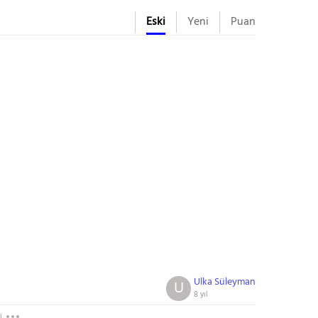
Eski
Yeni
Puan
Ulka Süleyman
U
8 yıl
l