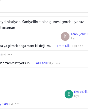
ydinlatiyor.. Saniyelikte olsa gunesi gorebiliyoruz
i kocaman
Kaan Şenkul
K
8 yıl
a ya gitmek daga mantıklı değil mi.
Emre Dilki
8 yıl
i
8 yıl
lanmamızı istiyorsun
Ali Faruk
8 yıl
Emre Dilki
E
8 yıl
eyman
8 yıl