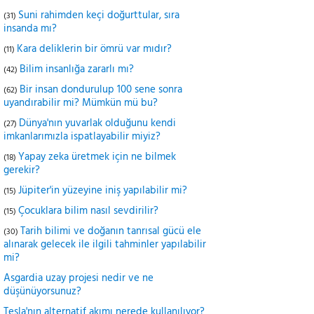
Suni rahimden keçi doğurttular, sıra
(31)
insanda mı?
Kara deliklerin bir ömrü var mıdır?
(11)
Bilim insanlığa zararlı mı?
(42)
Bir insan dondurulup 100 sene sonra
(62)
uyandırabilir mi? Mümkün mü bu?
Dünya'nın yuvarlak olduğunu kendi
(27)
imkanlarımızla ispatlayabilir miyiz?
Yapay zeka üretmek için ne bilmek
(18)
gerekir?
Jüpiter'in yüzeyine iniş yapılabilir mi?
(15)
Çocuklara bilim nasıl sevdirilir?
(15)
Tarih bilimi ve doğanın tanrısal gücü ele
(30)
alınarak gelecek ile ilgili tahminler yapılabilir
mi?
Asgardia uzay projesi nedir ve ne
düşünüyorsunuz?
Tesla'nın alternatif akımı nerede kullanılıyor?