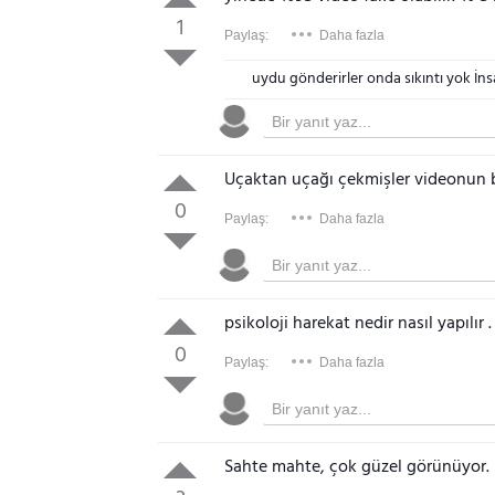
1
Paylaş:
Daha fazla
uydu gönderirler onda sıkıntı yok İn
Uçaktan uçağı çekmişler videonun 
0
Paylaş:
Daha fazla
psikoloji harekat nedir nasıl yapılır .
0
Paylaş:
Daha fazla
Sahte mahte, çok güzel görünüyor.