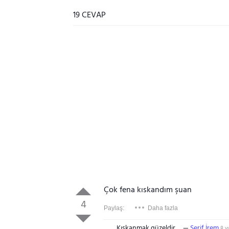
19 CEVAP
Çok fena kıskandım şuan
4
Paylaş:
Daha fazla
Kıskanmak güzeldir..
Şerif İrem
8 yı