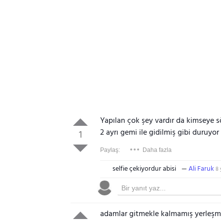
Yapılan çok şey vardır da kimseye s
2 ayrı gemi ile gidilmiş gibi duruyor
1
Paylaş:
Daha fazla
selfie çekiyordur abisi
Ali Faruk
8 
adamlar gitmekle kalmamış yerleşm