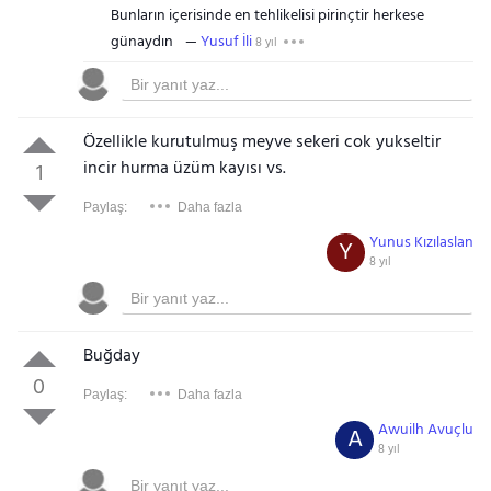
Bunların içerisinde en tehlikelisi pirinçtir herkese
günaydın
Yusuf İli
8 yıl
Özellikle kurutulmuş meyve sekeri cok yukseltir
incir hurma üzüm kayısı vs.
1
Paylaş:
Daha fazla
Yunus Kızılaslan
Y
8 yıl
Buğday
0
Paylaş:
Daha fazla
Awuilh Avuçlu
A
8 yıl