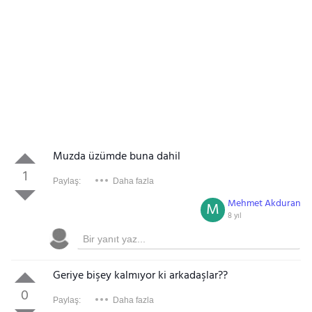
Muzda üzümde buna dahil
1
Paylaş:
Daha fazla
Mehmet Akduran
M
8 yıl
Geriye bişey kalmıyor ki arkadaşlar??
0
Paylaş:
Daha fazla