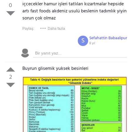
içcecekler hamur işleri tatlıları kızartmalar hepside
0
artı fast foods akdeniz usulü beslenin tadımlık yiyin
sorun çok olmaz
Paylaş:
Daha fazla
Sefahattin Babaalipur
S
8 yıl
Buyrun glisemik yuksek besinleri
2