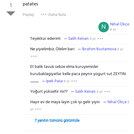
patates
1
Paylaş:
Daha fazla
Nihal Ökçe
N
8 yıl
Teşekkür ederim!
Salih Kenan
8 yıl
Ne yiyielimbiz. Ölelim bari
İbrahim Rustamova
8 yıl
Et balik tavuk sebze elma kuruyemisler
kurubaklagiyatlar kelle paca peynir yogurt sut ZEYTIN
..............
İpek Pasa
8 yıl
Yoğurt yükseltir mi??
Salih Kenan
8 yıl
Hayır ev de maya layin çok iyi gelir yiyin
Nihal Ökçe
8
yıl
7 yanıtın tümünü görüntüle