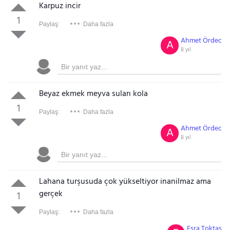
Karpuz incir
1
Paylaş:
Daha fazla
Ahmet Ördec
A
8 yıl
Beyaz ekmek meyva suları kola
1
Paylaş:
Daha fazla
Ahmet Ördec
A
8 yıl
Lahana turşusuda çok yükseltiyor inanilmaz ama
gerçek
1
Paylaş:
Daha fazla
Esra Toktaş