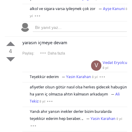
alkol ve sigara varsa iyileşmek çok zor
Ayşe Kanuni
8
yıl
yarasın içmeye devam
4
Paylaş:
Daha fazla
Vedat Eryolcu
V
8 yıl
Teşekkür ederim
Yasin Karahan
8 yıl
afiyetler olsun götür nasıl olsa herkes gidecek habugün
ha yarın iç olmazsa ahtın kalmasın arkadaşım
Ali
Tekiz
8 yıl
Yandı ahır yansın inekler derler bizim buralarda
teşekkür ederim hep beraber. ..
Yasin Karahan
8 yıl