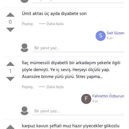
Ümit aktas üç ayda diyabete son
0
Paylaş:
Daha fazla
Sait Süzen
S
8 yıl
İlaç mümessili diyabetli bir arkadaşım şekerle ilgili
şöyle demişti. Ye iç seviş. Herşeyi ölçülü yap.
1
Asansöre binme yürü yürü. Stres yapma...
Paylaş:
Daha fazla
Fahrettin Özburun
F
8 yıl
karpuz kavun şeftali muz hazır yiyecekler glikozlu