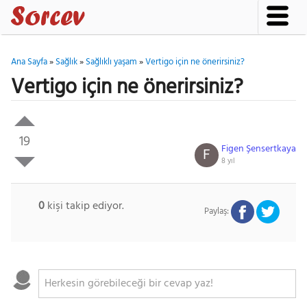
Ana Sayfa
»
Sağlık
»
Sağlıklı yaşam
»
Vertigo için ne önerirsiniz?
Vertigo için ne önerirsiniz?
19
Figen Şensertkaya
F
8 yıl
0
kişi takip ediyor.
Paylaş: