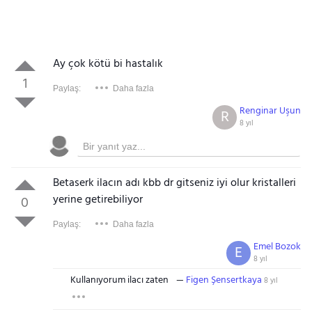
Ay çok kötü bi hastalık
1
Paylaş:
Daha fazla
Renginar Uşun
R
8 yıl
Betaserk ilacın adı kbb dr gitseniz iyi olur kristalleri
yerine getirebiliyor
0
Paylaş:
Daha fazla
Emel Bozok
E
8 yıl
Kullanıyorum ilacı zaten
Figen Şensertkaya
8 yıl