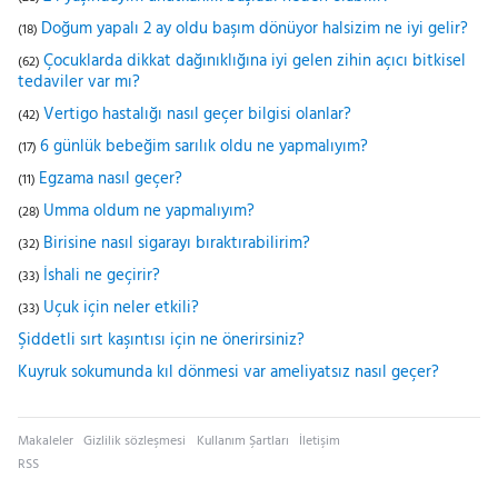
Doğum yapalı 2 ay oldu başım dönüyor halsizim ne iyi gelir?
(18)
Çocuklarda dikkat dağınıklığına iyi gelen zihin açıcı bitkisel
(62)
tedaviler var mı?
Vertigo hastalığı nasıl geçer bilgisi olanlar?
(42)
6 günlük bebeğim sarılık oldu ne yapmalıyım?
(17)
Egzama nasıl geçer?
(11)
Umma oldum ne yapmalıyım?
(28)
Birisine nasıl sigarayı bıraktırabilirim?
(32)
İshali ne geçirir?
(33)
Uçuk için neler etkili?
(33)
Şiddetli sırt kaşıntısı için ne önerirsiniz?
Kuyruk sokumunda kıl dönmesi var ameliyatsız nasıl geçer?
Makaleler
Gizlilik sözleşmesi
Kullanım Şartları
İletişim
RSS