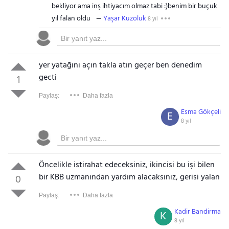
bekliyor ama inş ihtiyacım olmaz tabi :)benim bir buçuk
yıl falan oldu
Yaşar Kuzoluk
8 yıl
yer yatağını açın takla atın geçer ben denedim
gecti
1
Paylaş:
Daha fazla
Esma Gökçeli
E
8 yıl
Öncelikle istirahat edeceksiniz, ikincisi bu işi bilen
bir KBB uzmanından yardım alacaksınız, gerisi yalan
0
Paylaş:
Daha fazla
Kadir Bandirma
K
8 yıl