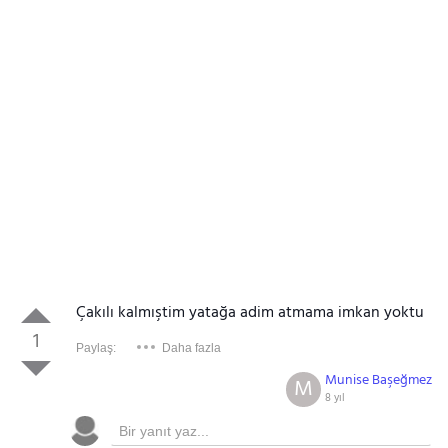
Çakılı kalmıştim yatağa adim atmama imkan yoktu
1
Paylaş:
Daha fazla
Munise Başeğmez
M
8 yıl