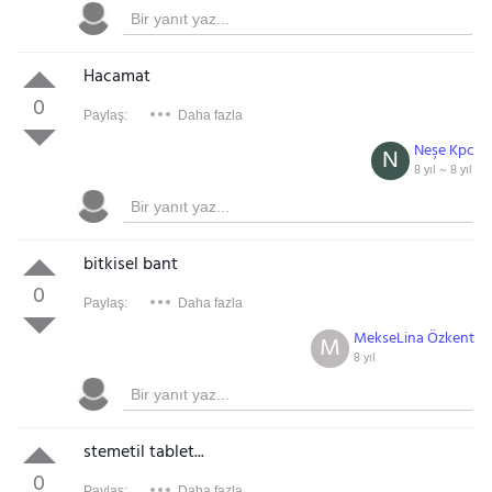
Hacamat
0
Paylaş:
Daha fazla
Neşe Kpc
N
8 yıl ~
8 yıl
bitkisel bant
0
Paylaş:
Daha fazla
MekseLina Özkent
M
8 yıl
stemetil tablet...
0
Paylaş:
Daha fazla