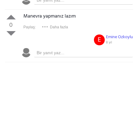
Manevra yapmanız lazım
0
Paylaş:
Daha fazla
Emine Ozkoylu
E
8 yıl