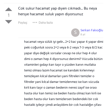
Cok sukur hacamat yap dıyen cıkmadı... Bu neya
hersye hacamat suluk yapın diyorsunuz
1
Paylaş:
Daha fazla
Serkan Fakıoğlu
S
8 yıl
hacamat veya sülük iyi gelir... 2+2 kac yapar 4 yapar dimi
peki coğunluk sosra 2+2 veya 6-2 veya 7-3 veya 8/2 kac
yapar diye değişik sorsalar cevap ne olur hep 4 olur
dimi o zaman hep 4 diyorsunuz denirmi? Vücuda bütün
vitaminleri gıdayı kan taşır o yüzden kanın mutlaka
temiz olması lazım hacamat ise kandaki kirlenmeyi
temizleyen kılcal damarları yani filtreleri temizler o
filtreler yani kılcal damar temizlenmez ise kan vücuda
kirli kanı taşır o zaman bedenin neresi zayıf ise orası
hasta olur kan temiz ise beden hasta olmaz kan kirli ise
beden hasta olur kanı temizlersen bedendeki bir cok
hastalık iyileşir şimdi anlaşıldımı bir cok hastalığın şifası