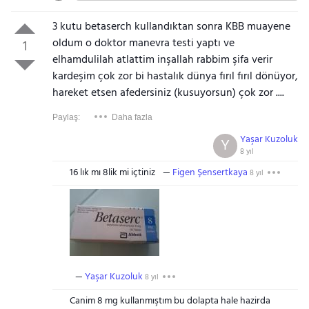
3 kutu betaserch kullandıktan sonra KBB muayene
oldum o doktor manevra testi yaptı ve
1
elhamdulilah atlattim inşallah rabbim şifa verir
kardeşim çok zor bi hastalık dünya fırıl fırıl dönüyor,
hareket etsen afedersiniz (kusuyorsun) çok zor ....
Paylaş:
Daha fazla
Yaşar Kuzoluk
Y
8 yıl
16 lık mı 8lik mi içtiniz
Figen Şensertkaya
8 yıl
Yaşar Kuzoluk
8 yıl
Canim 8 mg kullanmıştım bu dolapta hale hazirda