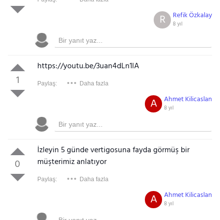
Refik Özkalay
R
8 yıl
https://youtu.be/3uan4dLn1lA
1
Paylaş:
Daha fazla
Ahmet Kilicaslan
A
8 yıl
İzleyin 5 günde vertigosuna fayda görmüş bir
müşterimiz anlatıyor
0
Paylaş:
Daha fazla
Ahmet Kilicaslan
A
8 yıl