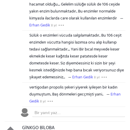
hacamat olduğu.... Gelelim sülüğe sülük de 106 ceşide
yakın enzim bulunmaktadır.. Bu enzimler normalde
kimyasla ilaclarda care olarak kullanılan enzimlerdir
Erhan Gedik
8 yıl
Sülük o enzimleri vücuda salgılamaktadır.. Bu 106 ceşit
enzimden vücutta hangisi lazımsa onu alıp kullanıp
tedavi sağlanmaktadır.... Yani Bir bıcal meyvede keser
ekmekde keser kağıtda keser patatesde keser
dometesde keser. Siz diyemöessiniz ki sizin bir şeyi
kesmek istediğinizde hep bana bıcak veriyorsunuz diye
şikayet edemessiniz...
Erhan Gedik
8 yıl
vertigodan propolis şekeri yiyerek iyileşen bir kadın
duymuştum.. Baş dönmeleri gecçmişti yani..
Erhan
Gedik
8 yıl
GİNKGO BİLOBA