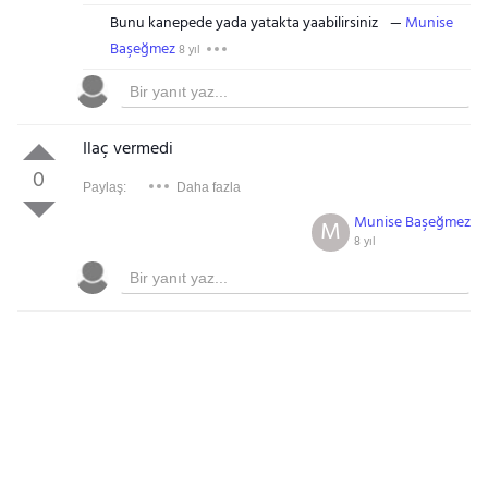
Bunu kanepede yada yatakta yaabilirsiniz
Munise
Başeğmez
8 yıl
Ilaç vermedi
0
Paylaş:
Daha fazla
Munise Başeğmez
M
8 yıl