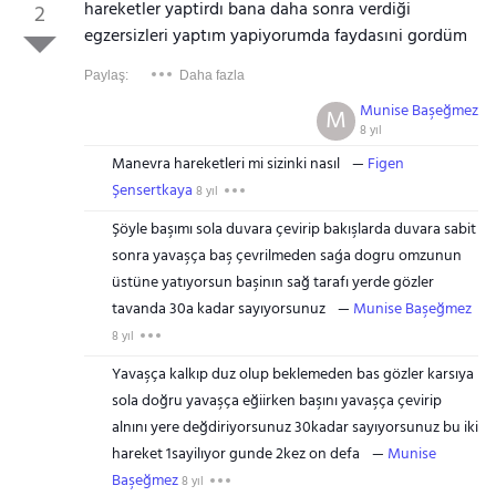
hareketler yaptirdı bana daha sonra verdiği
2
egzersizleri yaptım yapiyorumda faydasıni gordüm
Paylaş:
Daha fazla
Munise Başeğmez
M
8 yıl
Manevra hareketleri mi sizinki nasıl
Figen
Şensertkaya
8 yıl
Şöyle başımı sola duvara çevirip bakışlarda duvara sabit
sonra yavaşça baş çevrilmeden saģa dogru omzunun
üstüne yatıyorsun başinın sağ tarafı yerde gözler
tavanda 30a kadar sayıyorsunuz
Munise Başeğmez
8 yıl
Yavaşça kalkıp duz olup beklemeden bas gözler karsıya
sola doğru yavaşça eğiirken başını yavaşça çevirip
alnını yere değdiriyorsunuz 30kadar sayıyorsunuz bu iki
hareket 1sayilıyor gunde 2kez on defa
Munise
Başeğmez
8 yıl