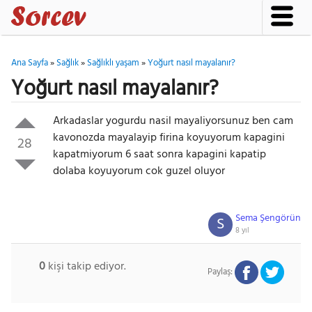
Ana Sayfa
»
Sağlık
»
Sağlıklı yaşam
»
Yoğurt nasıl mayalanır?
Yoğurt nasıl mayalanır?
Arkadaslar yogurdu nasil mayaliyorsunuz ben cam
kavonozda mayalayip firina koyuyorum kapagini
28
kapatmiyorum 6 saat sonra kapagini kapatip
dolaba koyuyorum cok guzel oluyor
Sema Şengörün
S
8 yıl
0
kişi takip ediyor.
Paylaş: