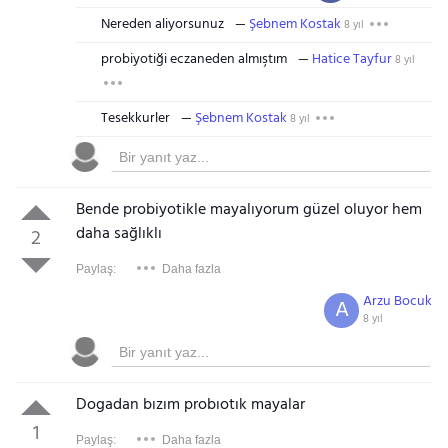
Nereden aliyorsunuz
Şebnem Kostak
8 yıl
probiyotiği eczaneden almıştım
Hatice Tayfur
8 yıl
Tesekkurler
Şebnem Kostak
8 yıl
Bende probiyotikle mayalıyorum güzel oluyor hem
daha sağlıklı
2
Paylaş:
Daha fazla
Arzu Bocuk
A
8 yıl
Dogadan bızım probıotık mayalar
1
Paylaş:
Daha fazla