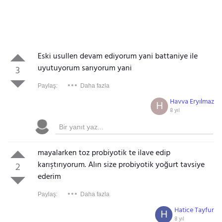
Eski usullen devam ediyorum yani battaniye ile
uyutuyorum sarıyorum yani
3
Paylaş:
Daha fazla
Havva Eryılmaz
H
8 yıl
mayalarken toz probiyotik te ilave edip
karıştırıyorum. Alın size probiyotik yoğurt tavsiye
2
ederim
Paylaş:
Daha fazla
Hatice Tayfur
H
8 yıl