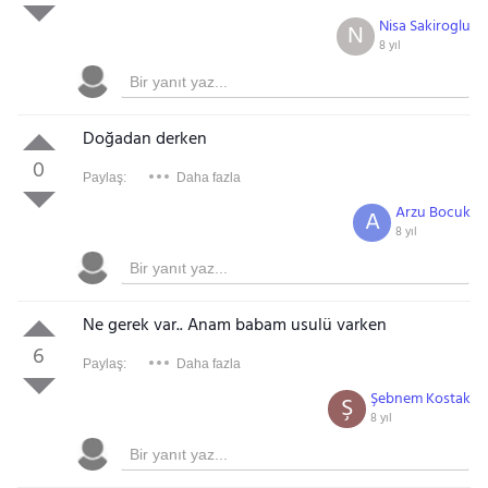
Nisa Sakiroglu
N
8 yıl
Doğadan derken
0
Paylaş:
Daha fazla
Arzu Bocuk
A
8 yıl
Ne gerek var.. Anam babam usulü varken
6
Paylaş:
Daha fazla
Şebnem Kostak
Ş
8 yıl