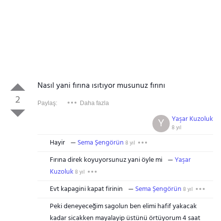
Nasıl yani fırına ısıtıyor musunuz fırını
2
Paylaş:
Daha fazla
Yaşar Kuzoluk
Y
8 yıl
Hayir
Sema Şengörün
8 yıl
Fırına direk koyuyorsunuz yani öyle mi
Yaşar
Kuzoluk
8 yıl
Evt kapagini kapat firinin
Sema Şengörün
8 yıl
Peki deneyeceğim sagolun ben elimi hafif yakacak
kadar sicakken mayalayip üstünü örtüyorum 4 saat