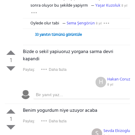
sonra oluyor bu şekilde yapiyrm
Yaşar Kuzoluk
8 yıl
Oylede olur tabi
Sema Şengörün
8 yıl
33 yanıtın tümünü görüntüle
Bizde o sekil yapiuoruz yorgana sarma devri
kapandi
1
Paylaş:
Daha fazla
Hakan Coruz
H
8 yıl
Benim yogurdum niye uzuyor acaba
1
Paylaş:
Daha fazla
Sevda Ekizoglu
S