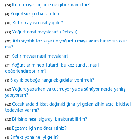
Kefir mayası içilirse ne gibi zararı olur?
(24)
Yoğurtsuz çorba tarifleri
(4)
Kefir mayası nasıl yapılır?
(30)
Yoğurt nasıl mayalanır? (Detaylı)
(33)
Artıbiyotik toz saşe ile yoğurdu mayaladım bir sorun olur
(20)
mu?
Kefir mayası nasıl mayalanır?
(21)
Yoğurtlarım hep tutardı bu kez sündü, nasıl
(31)
değerlendirebilirim?
6 aylık bebeğe hangi ek gıdalar verilmeli?
(8)
Yoğurt yaparken ya tutmuyor ya da sünüyor nerde yanlış
(53)
yapıyorum?
Çocuklarda dikkat dağınıklığına iyi gelen zihin açıcı bitkisel
(62)
tedaviler var mı?
Birisine nasıl sigarayı bıraktırabilirim?
(32)
Egzama için ne önerirsiniz?
(48)
Enfeksiyona ne iyi gelir?
(8)