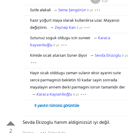
8 yıl
Sutle alakali
Sema Şengörün
8 yıl
hazır yoğurt maya olarak kullanılırsa uzar. Mayanızı
değiştirin.
Zeynep Kan
8 yıl
Sutunuz soguk oldugu icin suneer
Karaca
Kayserilioğlu
8 yıl
Kimide sıcak atarsan Süner diyor
Sevda Ekizoglu
8 yıl
Hayir sicak olddugu zaman sulanir eksir ayarini sute
serce parmaginizi bekletin 10 kadar sayin sonrada
mayalayin annem derki parmagini isirsin tamamdir der
Karaca Kayserilioğlu
8 yıl
9 yanıtın tümünü görüntüle
Sevda Ekizoglu hanım aldiginizsüt iyi değil.
2