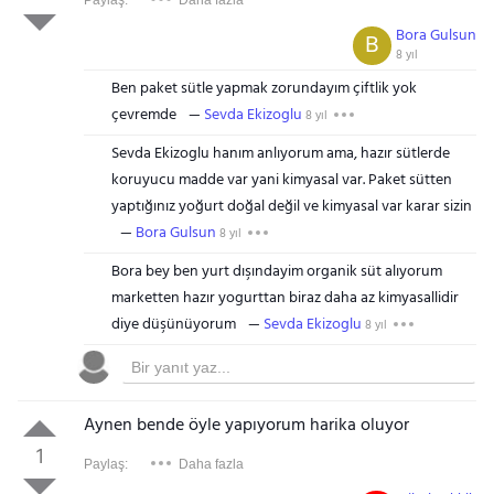
Paylaş:
Daha fazla
Bora Gulsun
B
8 yıl
Ben paket sütle yapmak zorundayım çiftlik yok
çevremde
Sevda Ekizoglu
8 yıl
Sevda Ekizoglu hanım anlıyorum ama, hazır sütlerde
koruyucu madde var yani kimyasal var. Paket sütten
yaptığınız yoğurt doğal değil ve kimyasal var karar sizin
Bora Gulsun
8 yıl
Bora bey ben yurt dışındayim organik süt alıyorum
marketten hazır yogurttan biraz daha az kimyasallidir
diye düşünüyorum
Sevda Ekizoglu
8 yıl
Aynen bende öyle yapıyorum harika oluyor
1
Paylaş:
Daha fazla