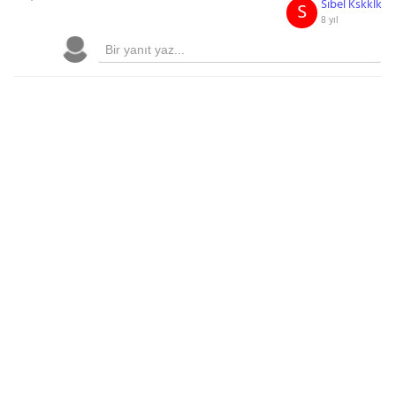
Sibel Kskklk
S
8 yıl