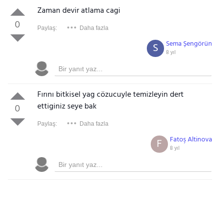
Zaman devir atlama cagi
0
Paylaş:
Daha fazla
Sema Şengörün
S
8 yıl
Fırını bitkisel yag cözucuyle temizleyin dert
ettiginiz seye bak
0
Paylaş:
Daha fazla
Fatoş Altinova
F
8 yıl