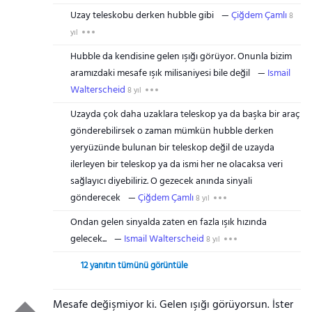
Uzay teleskobu derken hubble gibi
Çiğdem Çamlı
8
yıl
Hubble da kendisine gelen ışığı görüyor. Onunla bizim
aramızdaki mesafe ışık milisaniyesi bile değil
Ismail
Walterscheid
8 yıl
Uzayda çok daha uzaklara teleskop ya da başka bir araç
gönderebilirsek o zaman mümkün hubble derken
yeryüzünde bulunan bir teleskop değil de uzayda
ilerleyen bir teleskop ya da ismi her ne olacaksa veri
sağlayıcı diyebiliriz. O gezecek anında sinyali
gönderecek
Çiğdem Çamlı
8 yıl
Ondan gelen sinyalda zaten en fazla ışık hızında
gelecek...
Ismail Walterscheid
8 yıl
12 yanıtın tümünü görüntüle
Mesafe değişmiyor ki. Gelen ışığı görüyorsun. İster