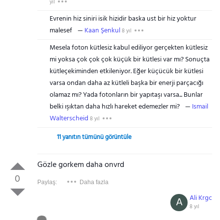
yıl
Evrenin hiz siniri isik hizidir baska ust bir hiz yoktur
malesef
Kaan Şenkul
8 yıl
Mesela foton kütlesiz kabul ediliyor gerçekten kütlesiz
mi yoksa çok çok çok küçük bir kütlesi var mı? Sonuçta
kütleçekiminden etkileniyor. Eğer küçücük bir kütlesi
varsa ondan daha az kütleli başka bir enerji parçacığı
olamaz mı? Yada fotonların bir yapıtaşı varsa... Bunlar
belki ışıktan daha hızlı hareket edemezler mi?
Ismail
Walterscheid
8 yıl
11 yanıtın tümünü görüntüle
Gözle gorkem daha onvrd
0
Paylaş:
Daha fazla
Ali Krgc
A
8 yıl