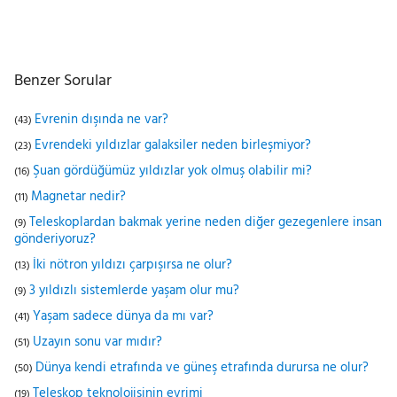
Benzer Sorular
Evrenin dışında ne var?
(43)
Evrendeki yıldızlar galaksiler neden birleşmiyor?
(23)
Şuan gördüğümüz yıldızlar yok olmuş olabilir mi?
(16)
Magnetar nedir?
(11)
Teleskoplardan bakmak yerine neden diğer gezegenlere insan
(9)
gönderiyoruz?
İki nötron yıldızı çarpışırsa ne olur?
(13)
3 yıldızlı sistemlerde yaşam olur mu?
(9)
Yaşam sadece dünya da mı var?
(41)
Uzayın sonu var mıdır?
(51)
Dünya kendi etrafında ve güneş etrafında durursa ne olur?
(50)
Teleskop teknolojisinin evrimi
(19)