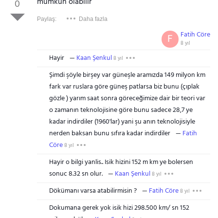
mümkün olabilir
0
Paylaş:
Daha fazla
Fatih Cöre
F
8 yıl
Hayir
Kaan Şenkul
8 yıl
Şimdi şöyle birşey var güneşle aramızda 149 milyon km
fark var ruslara göre güneş patlarsa biz bunu (çıplak
gözle ) yarım saat sonra göreceğimize dair bir teori var
o zamanın teknolojisine göre bunu sadece 28,7 ye
kadar indirdiler (1960'lar) yani şu anın teknolojisiyle
nerden baksan bunu sıfıra kadar indirdiler
Fatih
Cöre
8 yıl
Hayir o bilgi yanlis.. Isik hizini 152 m km ye bolersen
sonuc 8.32 sn olur.
Kaan Şenkul
8 yıl
Dökümanı varsa atabilirmisin ?
Fatih Cöre
8 yıl
Dokumana gerek yok isik hizi 298.500 km/ sn 152