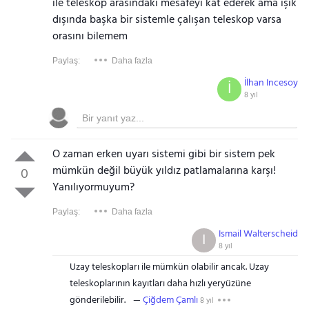
ile teleskop arasındaki mesafeyi kat ederek ama ışık
dışında başka bir sistemle çalışan teleskop varsa
orasını bilemem
Paylaş:
Daha fazla
İlhan Incesoy
İ
8 yıl
O zaman erken uyarı sistemi gibi bir sistem pek
mümkün değil büyük yıldız patlamalarına karşı!
0
Yanılıyormuyum?
Paylaş:
Daha fazla
Ismail Walterscheid
I
8 yıl
Uzay teleskopları ile mümkün olabilir ancak. Uzay
teleskoplarının kayıtları daha hızlı yeryüzüne
gönderilebilir.
Çiğdem Çamlı
8 yıl