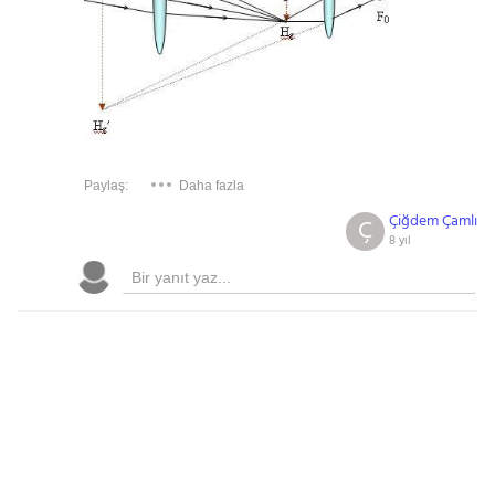
Paylaş:
Daha fazla
Çiğdem Çamlı
Ç
8 yıl