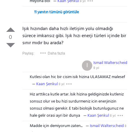
milyona böl
Kaan Şenkul
8 yıl
11 yanıtın tümünü görüntüle
Işık hızından daha hızlı iletişim yolu olmadığı
sürece imkansız gibi. Işık hızı enerji türleri içinde bir
0
sınır mıdır bu arada?
Paylaş:
Daha fazla
Ismail Walterscheid
I
8 yıl
Kutlesi olan hic bir cisim isik hizina ULASAMAZ malesef
Kaan Şenkul
8 yıl
Hiz arttikca kutle artar. İsik hizina geldiginizde kutleniz
sonsuz olur ve bu hizi surdurmeniz icin enerjinizin
sonsuz olmasi gerekir. E tabi biolojik butunlugunuz ne
hale gelir orasi ayri bir dunya
Kaan Şenkul
8 yıl
Madde için demiyorum zaten...
Ismail Walterscheid
8