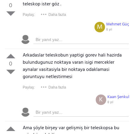
teleskop ister göz .
0
Paylaş:
Daha fazla
Mehmet Güç
M
8 yıl
Arkadaslar teleskobun yaptigi gorev hali hazirda
bulundugunuz noktaya varan isigi mercekler
0
aynalar vasitasiyla bir noktaya odaklamasi
goruntuyu netlestirmesi
Paylaş:
Daha fazla
Kaan Şenkul
K
8 yıl
Ama şöyle birşey var gelişmiş bir teleskopsa bu