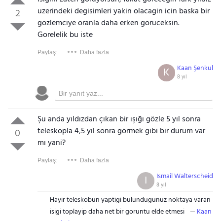
uzerindeki degisimleri yakin olacagin icin baska bir
2
gozlemciye oranla daha erken goruceksin.
Gorelelik bu iste
Paylaş:
Daha fazla
Kaan Şenkul
K
8 yıl
Şu anda yıldızdan çıkan bir ışığı gözle 5 yıl sonra
teleskopla 4,5 yıl sonra görmek gibi bir durum var
0
mı yani?
Paylaş:
Daha fazla
Ismail Walterscheid
I
8 yıl
Hayir teleskobun yaptigi bulundugunuz noktaya varan
isigi toplayip daha net bir goruntu elde etmesi
Kaan