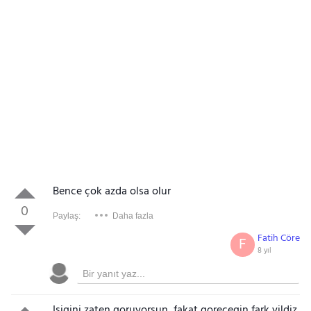
Bence çok azda olsa olur
0
Paylaş:
Daha fazla
Fatih Cöre
F
8 yıl
Isigini zaten goruyorsun, fakat gorecegin fark yildiz